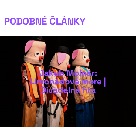
PODOBNÉ ČLÁNKY
Jakub Molnár:
Limonádové more |
Divadelná hra