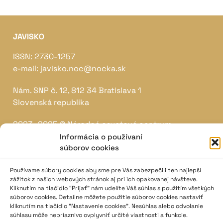
JAVISKO
ISSN: 2730-1257
e-mail: javisko.noc@nocka.sk
Nám. SNP č. 12, 812 34 Bratislava 1
Slovenská republika
2023–2025 ©
Národné osvetové centrum
Všetky práva vyhradené.
Informácia o používaní
súborov cookies
Logofont by
Peter Biľak
.
Používame súbory cookies aby sme pre Vás zabezpečili ten najlepší
zážitok z našich webových stránok aj pri ich opakovanej návšteve.
Kliknutím na tlačidlo “Prijať” nám udelíte Váš súhlas s použitím všetkých
súborov cookies. Detailne môžete použitie súborov cookies nastaviť
kliknutím na tlačidlo "Nastavenie cookies". Nesúhlas alebo odvolanie
súhlasu môže nepriaznivo ovplyvniť určité vlastnosti a funkcie.