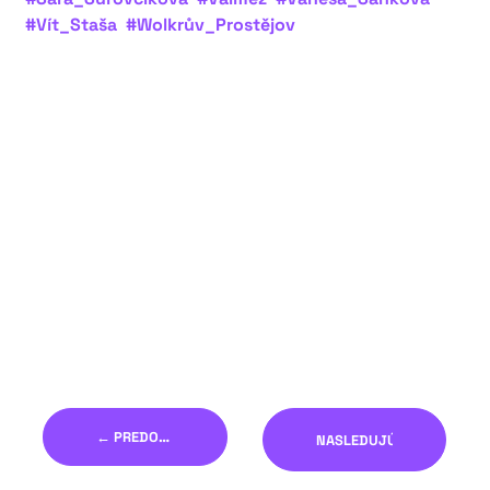
#Vít_Staša
#Wolkrův_Prostějov
← PREDOŠLÝ
NASLEDUJÚCI →