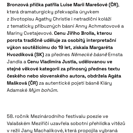
Bronzová příčka patřila Luise Marii Marešové (ČR)
,
která dramaturgicky překvapila úryvkem
z životopisu Agathy Christie i netradiční koláží
z tematicky příbuzných básní Anny Achmatovové a
Mariny Cvetajevové.
Cenu Jiřího Brolla, kterou
porota tradičně uděluje za osobitý interpretační
výkon soutěžícímu do 19 let, získala Margaréta
Hvozdíková (SK)
za přednes
Německé básně
Ernsta
Jandla a
Cenu Vladimíra Justla, udělovanou ve
stejné věkové kategorii za přínosný přednes textu
českého nebo slovenského autora, obdržela Agáta
Mašková (ČR)
za autentické pojetí básně Kláry
Adamské
Mým bohům
.
58. ročník Mezinárodního festivalu poezie ve
Valašském Meziříčí uzavřela sobotní přehlídka vítězů
v režii Jany Machalíkové, která propojila vybraná