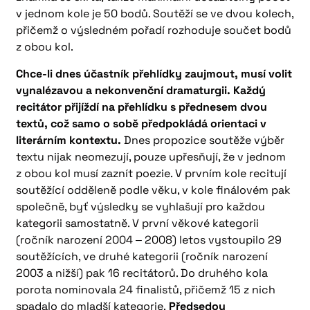
v jednom kole je 50 bodů. Soutěží se ve dvou kolech,
přičemž o výsledném pořadí rozhoduje součet bodů
z obou kol.
Chce-li dnes účastník přehlídky zaujmout, musí volit
vynalézavou a nekonvenční dramaturgii. Každý
recitátor přijíždí na přehlídku s přednesem dvou
textů, což samo o sobě předpokládá orientaci v
literárním kontextu.
Dnes propozice soutěže výběr
textu nijak neomezují, pouze upřesňují, že v jednom
z obou kol musí zaznít poezie. V prvním kole recitují
soutěžící odděleně podle věku, v kole finálovém pak
společně, byť výsledky se vyhlašují pro každou
kategorii samostatně. V první věkové kategorii
(ročník narození 2004 ‒ 2008) letos vystoupilo 29
soutěžících, ve druhé kategorii (ročník narození
2003 a nižší) pak 16 recitátorů. Do druhého kola
porota nominovala 24 finalistů, přičemž 15 z nich
spadalo do mladší kategorie.
Předsedou