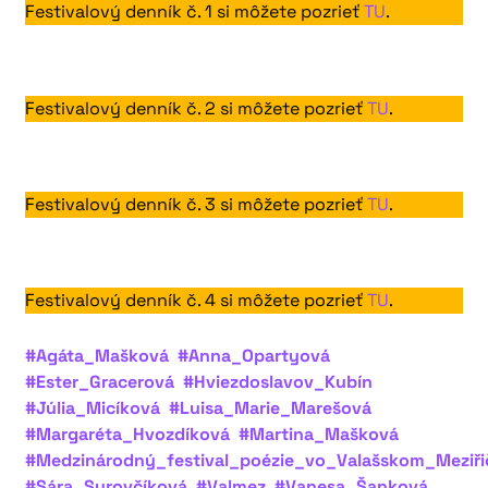
Festivalový denník č. 1 si môžete pozrieť
TU
.
Festivalový denník č. 2 si môžete pozrieť
TU
.
Festivalový denník č. 3 si môžete pozrieť
TU
.
Festivalový denník č. 4 si môžete pozrieť
TU
.
#Agáta_Mašková
#Anna_Opartyová
#Ester_Gracerová
#Hviezdoslavov_Kubín
#Júlia_Micíková
#Luisa_Marie_Marešová
#Margaréta_Hvozdíková
#Martina_Mašková
#Medzinárodný_festival_poézie_vo_Valašskom_Meziři
#Sára_Surovčíková
#Valmez
#Vanesa_Šanková