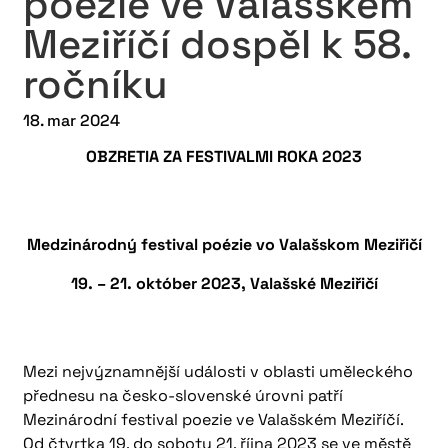
poezie ve Valašském
Meziříčí dospěl k 58.
ročníku
18. mar 2024
OBZRETIA ZA FESTIVALMI ROKA 2023
Medzinárodný festival poézie vo Valašskom Meziřičí
19. – 21. október 2023, Valašské Meziřičí
Mezi nejvýznamnější události v oblasti uměleckého
přednesu na česko-slovenské úrovni patří
Mezinárodní festival poezie ve Valašském Meziříčí.
Od čtvrtka 19. do soboty 21. října 2023 se ve městě