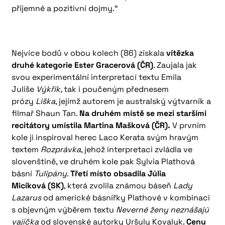
příjemné a pozitivní dojmy.“
Nejvíce bodů v obou kolech (86) získala
vítězka
druhé kategorie Ester Gracerová (ČR)
. Zaujala jak
svou experimentální interpretací textu Emila
Juliše
Výkřik
, tak i poučeným přednesem
prózy
Liška
, jejímž autorem je australský výtvarník a
filmař Shaun Tan.
Na druhém místě se mezi staršími
recitátory umístila Martina Mašková (ČR).
V prvním
kole ji inspiroval herec Laco Kerata svým hravým
textem
Rozprávka
, jehož interpretaci zvládla ve
slovenštině, ve druhém kole pak Sylvia Plathová
básní
Tulipány
.
Třetí místo obsadila Júlia
Micíková (SK)
, která zvolila známou báseň
Lady
Lazarus
od americké básnířky Plathové v kombinaci
s objevným výběrem textu
Neverné ženy neznášajú
vajíčka
od slovenské autorky Uršuly Kovalyk.
Cenu