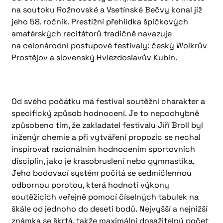
na soutoku Rožnovské a Vsetínské Bečvy konal již
jeho 58. ročník. Prestižní přehlídka špičkových
amatérských recitátorů tradičně navazuje
na celonárodní postupové festivaly: český Wolkrův
Prostějov a slovenský Hviezdoslavův Kubín.
Od svého počátku má festival soutěžní charakter a
specifický způsob hodnocení. Je to nepochybně
způsobeno tím, že zakladatel festivalu Jiří Broll byl
inženýr chemie a při vytváření propozic se nechal
inspirovat racionálním hodnocením sportovních
disciplín, jako je krasobruslení nebo gymnastika.
Jeho bodovací systém počítá se sedmičlennou
odbornou porotou, která hodnotí výkony
soutěžících veřejně pomocí číselných tabulek na
škále od jednoho do deseti bodů. Nejvyšší a nejnižší
známka se škrtá, takže maximální dosažitelný počet