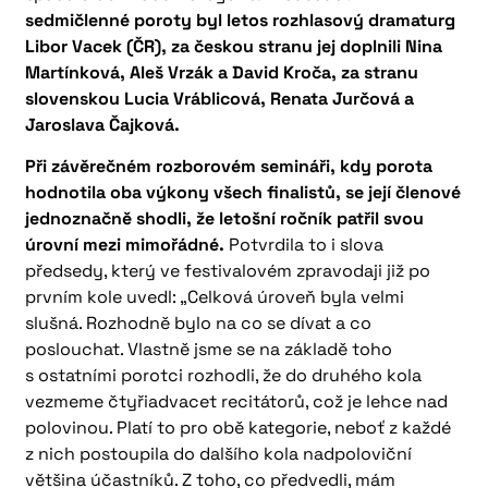
sedmičlenné poroty byl letos rozhlasový dramaturg
Libor Vacek (ČR), za českou stranu jej doplnili Nina
Martínková, Aleš Vrzák a David Kroča, za stranu
slovenskou Lucia Vráblicová, Renata Jurčová a
Jaroslava Čajková.
Při závěrečném rozborovém semináři, kdy porota
hodnotila oba výkony všech finalistů, se její členové
jednoznačně shodli, že letošní ročník patřil svou
úrovní mezi mimořádné.
Potvrdila to i slova
předsedy, který ve festivalovém zpravodaji již po
prvním kole uvedl: „Celková úroveň byla velmi
slušná. Rozhodně bylo na co se dívat a co
poslouchat. Vlastně jsme se na základě toho
s ostatními porotci rozhodli, že do druhého kola
vezmeme čtyřiadvacet recitátorů, což je lehce nad
polovinou. Platí to pro obě kategorie, neboť z každé
z nich postoupila do dalšího kola nadpoloviční
většina účastníků. Z toho, co předvedli, mám