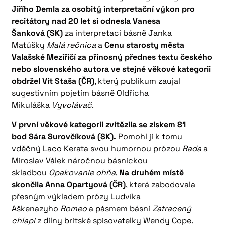
Jiřího Demla za osobitý interpretační výkon pro
recitátory nad 20 let si odnesla Vanesa
Šanková (SK)
za interpretaci básně Janka
Matúšky
Malá rečnica
a
Cenu starosty města
Valašské Meziříčí za přínosný přednes textu českého
nebo slovenského autora ve stejné věkové kategorii
obdržel Vít Staša (ČR)
, který publikum zaujal
sugestivním pojetím básně Oldřicha
Mikuláška
Vyvolávač
.
V první věkové kategorii zvítězila se ziskem 81
bod Sára Surovčíková (SK).
Pomohl jí k tomu
vděčný Laco Kerata svou humornou prózou
Rada
a
Miroslav Válek náročnou básnickou
skladbou
Opakovanie ohňa
.
Na druhém místě
skončila Anna Opartyová (ČR)
, která zabodovala
přesným výkladem prózy Ludvíka
Aškenazyho
Romeo
a pásmem básní
Zatracený
chlapi
z dílny britské spisovatelky Wendy Cope.