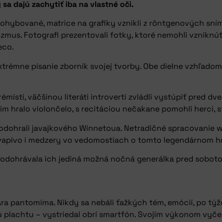
y sa dajú zachytiť iba na vlastné oči.
ohybované, matrice na grafiky vznikli z röntgenových sním
zmus. Fotografi prezentovali fotky, ktoré nemohli vzniknú
deco.
trémne písanie zborník svojej tvorby. Obe dielne vzhľad
rémisti, väčšinou literáti introverti zvládli vystúpiť pred
 im hralo violončelo, s recitáciou nečakane pomohli herci, s
ať, odohrali javajkového Winnetoua. Netradičné spracovanie
kvapivo i medzery vo vedomostiach o tomto legendárnom h
sa odohrávala ich jediná možná nočná generálka pred sobot
ára pantomíma. Nikdy sa nebáli ťažkých tém, emócií, po týžd
drú plachtu – vystriedal obrí smartfón. Svojím výkonom vyč