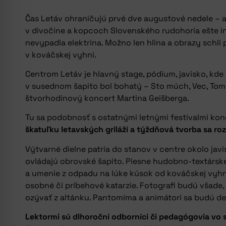
Čas Letáv ohraničujú prvé dve augustové nedele – a 
v divočine a kopcoch Slovenského rudohoria ešte int
nevypadla elektrina. Možno len hlina a obrazy schli
v kováčskej vyhni.
Centrom Letáv je hlavný stage, pódium, javisko, kde 
v susednom šapito bol bohatý – Sto múch, Vec, Tomáš
štvorhodinový koncert Martina Geišberga.
Tu sa podobnosť s ostatnými letnými festivalmi kon
škatuľku letavských griláží a týždňová tvorba sa r
Výtvarné dielne patria do stanov v centre okolo javis
ovládajú obrovské šapito. Piesne hudobno-textárskej
a umenie z odpadu na lúke kúsok od kováčskej vyhne
osobné či príbehové katarzie. Fotografi budú všad
ozývať z altánku. Pantomíma a animátori sa budú del
Lektormi sú dlhoroční odborníci či pedagógovia vo