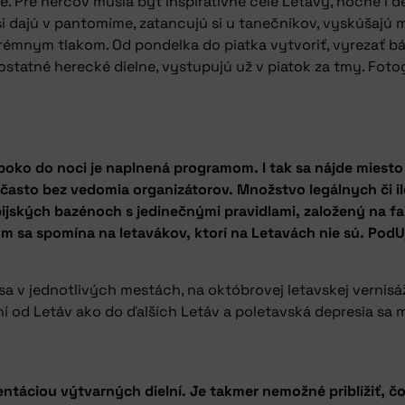
. Pre hercov musia byť inšpiratívne celé Letavy, nočné i de
u si dajú v pantomíme, zatancujú si u tanečníkov, vyskúšaj
émnym tlakom. Od pondelka do piatka vytvoriť, vyrezať bábk
statné herecké dielne, vystupujú už v piatok za tmy. Foto
lboko do noci je naplnená programom. I tak sa nájde miesto
ú často bez vedomia organizátorov. Množstvo legálnych či 
jských bazénoch s jedinečnými pravidlami, založený na fair
m sa spomína na letavákov, ktorí na Letavách nie sú. PodU
a v jednotlivých mestách, na októbrovej letavskej vernisáž
í od Letáv ako do ďalších Letáv a poletavská depresia sa 
entáciou výtvarných dielní. Je takmer nemožné priblížiť, čo