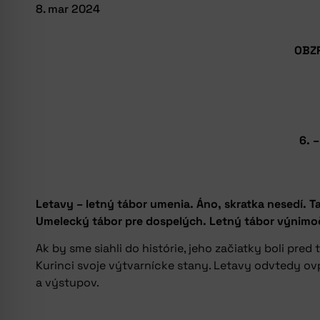
8. mar 2024
OBZR
6. 
Letavy – letný tábor umenia. Áno, skratka nesedí. Tak
Umelecký tábor pre dospelých. Letný tábor výnimočno
Ak by sme siahli do histórie, jeho začiatky boli pre
Kurinci svoje výtvarnícke stany. Letavy odvtedy ovp
a výstupov.