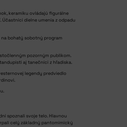
ok, keramiku ovládajú figurálne
ť. Účastníci dielne umenia z odpadu
om na bohatý sobotný program
 dvestočlenným pozorným publikom.
tandupisti aj tanečníci z hľadiska.
 westernovej legendy predviedlo
rdinovi.
ou.
ni spoznali svoje telo. Hlavnou
erpali celý základný pantomimický