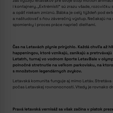
zas využijú letavákov pre svoje stop motion animácie
i kontajnery. „Extrémisti“ sú zrazu všade, rozcvičk
a opäť niekam zmiznú. Bábka je celý týždeň pod extr
a naštudovať s ňou záverečný výstup. Nečakajú na o
spomienky i proces práce naprieč dielňami.
Čas na Letavách plynie prirýchlo. Každá chvíľa až h
happeningov, ktoré vznikajú, zanikajú a pretrvávaj
Letatrh, turnaj vo vodnom športe LetavBale v olympi
polnočné stretnutie na veľkom parkovisku, na ktoro
s množstvom legendárnych zvykov.
Letavská komunita funguje aj mimo Letáv. Stretáva s
počas Letavskej rovnonocnosti. Vtedy je rovnako dn
Pravá letavská vernisáž sa však začína v piatok prez