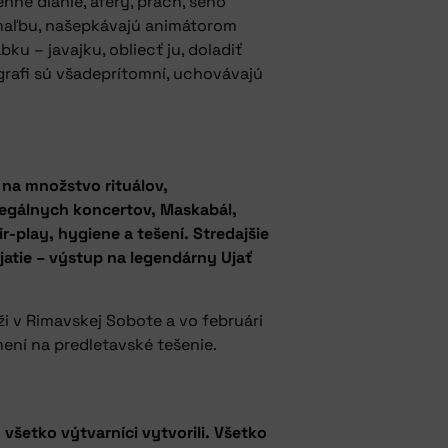
nné dianie, aféry, prach, seno
ú maľbu, našepkávajú animátorom
u – javajku, obliecť ju, doladiť
grafi sú všadeprítomní, uchovávajú
 na množstvo rituálov,
ilegálnych koncertov, Maskabál,
-play, hygiene a tešení. Stredajšie
jatie – výstup na legendárny Ujať
i v Rimavskej Sobote a vo februári
mení na predletavské tešenie.
 všetko výtvarníci vytvorili. Všetko