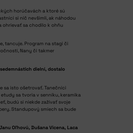
pických horúčavách a ktoré sú
stníci si nič nevšimli, ak náhodou
a ohrievať sa chodilo k ohňu
e, tancuje. Program na stagi či
točnosti, Nany či takmer
 sedemnástich dielní, dostalo
e sa isto ošetrovať. Tanečníci
 etudy sa tvoria v senníku, keramika
ť, budú si niekde zažívať svoje
zábery. Standupový smiech sa bude
 Janu Oľhovú, Dušana Vicena, Laca