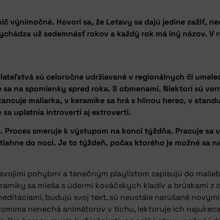
.
nič výnimočné. Hovorí sa, že Letavy sa dajú jedine zažiť, ned
vychádza už sedemnásť rokov a každý rok má iný názov. V
Priateľstvá sú celoročne udržiavané v regionálnych či umel
a na spomienky spred roka. S obmenami. Niektorí sú verní 
tancuje maliarka, v keramike sa hrá s hlinou herec, v stand
a uplatnia introverti aj extroverti.
čas. Proces smeruje k výstupom na konci týždňa. Pracuje 
pretiahne do noci. Je to týždeň, počas ktorého je možné sa 
 svojimi pohybmi a tanečným playlistom zapisujú do malieb, 
keramiky sa mieša s údermi kováčskych kladív a brúskami z
meditáciami, budujú svoj text, sú neustále narúšané novým
antomíma nenechá animátorov v tichu, lektoruje ich najukec