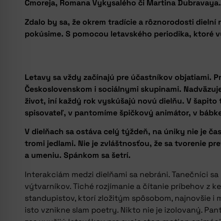
Cmoreja, Romana Vykysalého či Martina Dubravaya
Zdalo by sa, že okrem tradície a rôznorodosti dielní 
pokúsime. S pomocou letavského periodika, ktoré 
Letavy sa vždy začínajú pre účastníkov objatiami. 
Československom i sociálnymi skupinami. Nadväzuje s
život, iní každý rok vyskúšajú novú dielňu. V šapito 
spisovateľ, v pantomíme špičkový animátor, v bábke s
V dielňach sa ostáva celý týždeň, na úniky nie je 
tromi jedlami. Nie je zvláštnosťou, že sa tvorenie 
a umeniu. Spánkom sa šetrí.
Interakciám medzi dielňami sa nebráni. Tanečníci sa
výtvarníkov. Tiché rozjímanie a čítanie príbehov z 
standupistov, ktorí zložitým spôsobom, najnovšie i 
isto vznikne slam poetry. Nikto nie je izolovaný. P