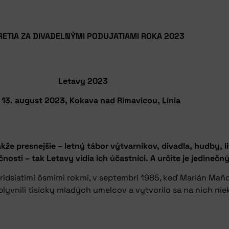
ETIA ZA DIVADELNÝMI PODUJATIAMI ROKA 2023
Letavy 2023
– 13. august 2023, Kokava nad Rimavicou, Línia
že presnejšie – letný tábor výtvarníkov, divadla, hudby, li
sti – tak Letavy vidia ich účastníci. A určite je jedinečný
d tridsiatimi ôsmimi rokmi, v septembri 1985, keď Marián Maň
lyvnili tisícky mladých umelcov a vytvorilo sa na nich nie