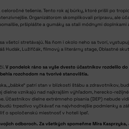
celoročné tešenie. Tento rok aj búrky, ktoré prišli po tro
enzívnejšie. Organizátorom skomplikovali prípravu, ale úča
 pomalšie, pršiplášte a gumáky sa stali módnymi doplnkami 
sa všetci stretávajú. Na ňom i okolo neho sa tvorí, vystupuj
 Hudák, Lužifčák, filmový a literárny stage, Oblastné sku
čí.
V pondelok ráno sa vyše dvesto účastníkov rozdelilo do
ozbehla rozchodom na tvorivé stanovištia.
ka, „bábke“ patrí stan v blízkosti štábu a zdravotníkov, bud
 dielne vznikajú nad najkrajším výhľadom, herecko-režijné
. Účastníkov dielne extrémneho písania (DEP) nebude vidie
e, budú trpezlivo vyčkávať na najvhodnejšie podmienky a 
iť o spoločenskú miestnosť v hoteli Ipeľ.
 svojich odboroch. Za všetkých spomeňme Mira Kasprzyka,