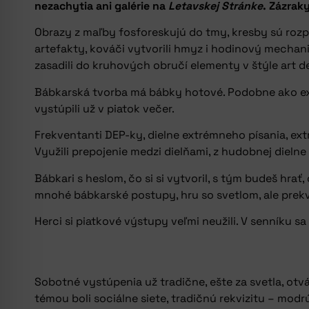
nezachytia ani galérie na
Letavskej Stránke
. Zázrak
Obrazy z maľby fosforeskujú do tmy, kresby sú rozp
artefakty, kováči vytvorili hmyz i hodinový mechani
zasadili do kruhových obručí elementy v štýle art 
Bábkarská tvorba má bábky hotové. Podobne ako ex
vystúpili už v piatok večer.
Frekventanti DEP-ky, dielne extrémneho písania, ext
Využili prepojenie medzi dielňami, z hudobnej dielne
Bábkari s heslom, čo si si vytvoril, s tým budeš hr
mnohé bábkarské postupy, hru so svetlom, ale pre
Herci si piatkové výstupy veľmi neužili. V senníku 
Sobotné vystúpenia už tradične, ešte za svetla, otv
témou boli sociálne siete, tradičnú rekvizitu – mo