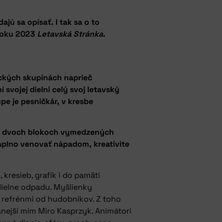
ajú sa opísať. I tak sa o to
 roku 2023
Letavská Stránka
.
eckých skupinách naprieč
svojej dielni celý svoj letavský
upe je pesničkár, v kresbe
sa v dvoch blokoch vymedzených
naplno venovať nápadom, kreativite
kresieb, grafík i do pamäti
 dielne odpadu. Myšlienky
i refrénmi od hudobníkov. Z toho
anejší mím Miro Kasprzyk. Animátori