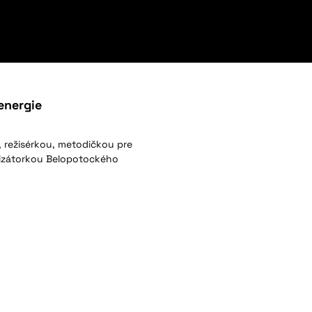
energie
 režisérkou, metodičkou pre
nizátorkou Belopotockého