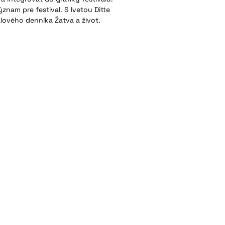
́znam pre festival. S Ivetou Ditte
lového denníka Žatva a život.