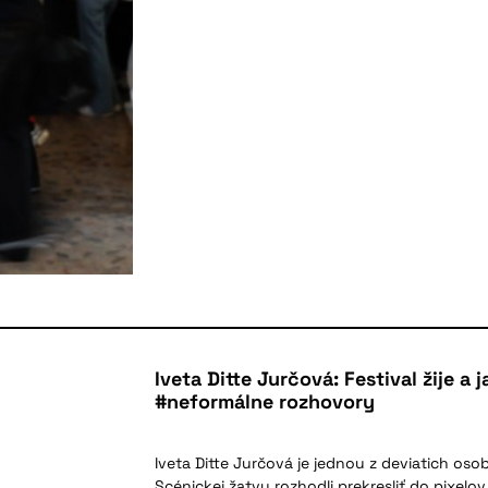
Iveta Ditte Jurčová: Festival žije a 
#neformálne rozhovory
Iveta Ditte Jurčová je jednou z deviatich osobn
Scénickej žatvy rozhodli prekresliť do pixelo