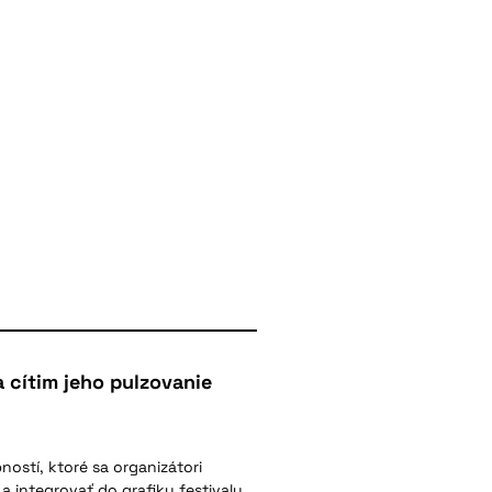
ja cítim jeho pulzovanie
ostí, ktoré sa organizátori
v a integrovať do grafiky festivalu.