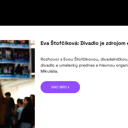
Eva Štofčíková: Divadlo je zdrojom 
Rozhovor s Evou Štofčíkovou, divadelníčkou,
divadlo a umelecký prednes a hlavnou orga
MIkuláša.
VIAC INFO ↓