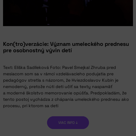
Kon(tro)verzácie: Význam umeleckého prednesu
pre osobnostný vývin detí
Text: Eliška Sadíleková Foto: Pavel Smejkal Zhruba pred
mesiacom som sa v rámci vzdelávacieho podujatia pre
pedagógov stretla s názorom, že Hviezdoslavov Kubín je
nemoderný, pretože núti deti učiť sa texty naspamäť
a moderné školstvo memorovanie opúšťa. Predpokladám, že
tento postoj vychádza z chápania umeleckého prednesu ako
procesu, pri ktorom sa deti
VIAC INFO ↓