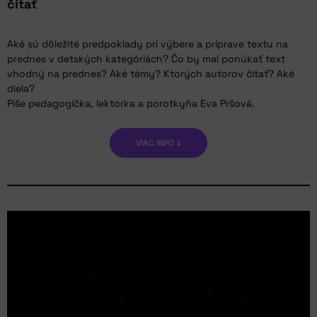
čítať
Aké sú dôležité predpoklady pri výbere a príprave textu na
prednes v detských kategóriách? Čo by mal ponúkať text
vhodný na prednes? Aké témy? Ktorých autorov čítať? Aké
diela?
Píše pedagogička, lektorka a porotkyňa Eva Pršová.
VIAC INFO ↓