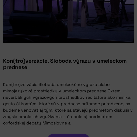
Kon(tro)verzácie. Sloboda výrazu v umeleckom
prednese
Kon(tro)verzácie Sloboda umeleckého výrazu alebo
mimojazykové prostriedky v umeleckom prednese Okrem
neverbálnych výrazových prostriedkov recitátora ako mimika,
gesto či kostým, ktoré sú v prednese prítomné prirodzene, sa
budeme venovať aj tým, ktoré sa stávajú predmetom diskusií v
zmysle hraníc ich využívania – čo bolo aj predmetom
oxfordskej debaty Mimoslovné a