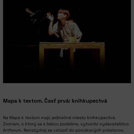
Mapa k textom. Časť prvá: kníhkupectvá
Na Mape k textom majú jedinečné miesto kníhkupectvá.
Zoznam, o ktorý sa s tebou podelíme, vytvorilo vydavateľstvo
Artforum. Neostýchaj sa vstúpiť do ponúkaných priestorov.