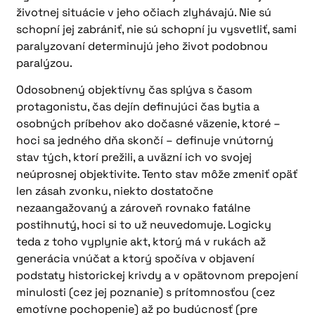
životnej situácie v jeho očiach zlyhávajú. Nie sú
schopní jej zabrániť, nie sú schopní ju vysvetliť, sami
paralyzovaní determinujú jeho život podobnou
paralýzou.
Odosobnený objektívny čas splýva s časom
protagonistu, čas dejín definujúci čas bytia a
osobných príbehov ako dočasné väzenie, ktoré –
hoci sa jedného dňa skončí – definuje vnútorný
stav tých, ktorí prežili, a uväzní ich vo svojej
neúprosnej objektivite. Tento stav môže zmeniť opäť
len zásah zvonku, niekto dostatočne
nezaangažovaný a zároveň rovnako fatálne
postihnutý, hoci si to už neuvedomuje. Logicky
teda z toho vyplynie akt, ktorý má v rukách až
generácia vnúčat a ktorý spočíva v objavení
podstaty historickej krivdy a v opätovnom prepojení
minulosti (cez jej poznanie) s prítomnosťou (cez
emotívne pochopenie) až po budúcnosť (pre