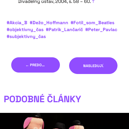
Divadelný ústav, 2004, s. 58 – 60.
↑
#Akcia_B
#Dežo_Hoffmann
#Fotil_som_Beatles
#objektívny_čas
#Patrik_Lančarič
#Peter_Pavlac
#subjektívny_čas
← PREDOŠLÝ
NASLEDUJÚCI →
PODOBNÉ ČLÁNKY