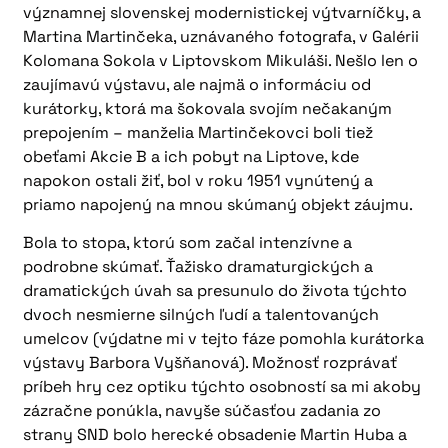
významnej slovenskej modernistickej výtvarníčky, a
Martina Martinčeka, uznávaného fotografa, v Galérii
Kolomana Sokola v Liptovskom Mikuláši. Nešlo len o
zaujímavú výstavu, ale najmä o informáciu od
kurátorky, ktorá ma šokovala svojím nečakaným
prepojením – manželia Martinčekovci boli tiež
obeťami Akcie B a ich pobyt na Liptove, kde
napokon ostali žiť, bol v roku 1951 vynútený a
priamo napojený na mnou skúmaný objekt záujmu.
Bola to stopa, ktorú som začal intenzívne a
podrobne skúmať. Ťažisko dramaturgických a
dramatických úvah sa presunulo do života týchto
dvoch nesmierne silných ľudí a talentovaných
umelcov (výdatne mi v tejto fáze pomohla kurátorka
výstavy Barbora Vyšňanová). Možnosť rozprávať
príbeh hry cez optiku týchto osobností sa mi akoby
zázračne ponúkla, navyše súčasťou zadania zo
strany SND bolo herecké obsadenie Martin Huba a