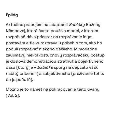
Epilóg
Aktuálne pracujem na adaptácii
Babičky
Boženy
Němcovej, ktorá často používa model, v ktorom
rozprávač dáva priestor na rozprávanie iným
postavám a tie vyrozprávajú príbeh o tom, ako ho
počuli rozprávať niekoho ďalšieho. Mimoriadne
zaujímavý niekoľkostupňový rozprávačský postup
je doslova demonštráciou stretnutia objektívneho
času (ktorý je v
Babičke
sporý na dej, zato však
nabitý príbehmi) a subjektívneho (prežívanie toho,
čo je počuté).
Možno je to námet na pokračovanie tejto úvahy
(Vol. 2).