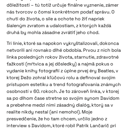
dôležitosti – tú totiž určuje finálne vyznenie, zámer
nás tvorcov o čomsi konkrétnom podať správu. O
chuti do života, o sile a ochote ho žiť napriek
šialeným zvratom a udalostiam, z ktorých každá
druhá by mohla zásadne zvrátiť jeho chod.
Tri línie, ktoré sa napokon vykryštalizovali, dokonca
netvorili ani rovnako dlhé obdobia. Prvou z nich bola
linka posledných rokov života, starnutie, zdravotné
ťažkosti (mŕtvica a jej dôsledky) a najmä pokus o
vydanie knihy fotografií z úplne prvej éry Beatles, v
ktorej Dežo zohral kľúčovú rolu a definoval svojím
prístupom estetiku a trend fotografovania známych
osobností v 60. rokoch. Je to zároveň linka, v ktorej
sa po dlhom čase stretne so svojím synom Davidom
a prebehne medzi nimi zásadný dialóg, ktorý sa v
realite nikdy nestal (ani nemohol). Moje
presvedčenie, že ho tam chcem, určilo jedno z
interview s Davidom, ktoré robil Patrik Lančarič pri