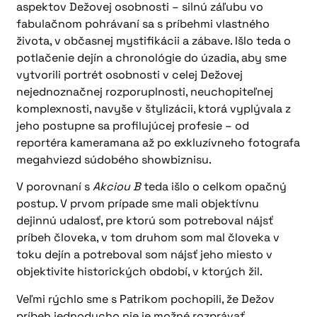
aspektov Dežovej osobnosti – silnú záľubu vo
fabulačnom pohrávaní sa s príbehmi vlastného
života, v občasnej mystifikácii a zábave. Išlo teda o
potlačenie dejín a chronológie do úzadia, aby sme
vytvorili portrét osobnosti v celej Dežovej
nejednoznačnej rozporuplnosti, neuchopiteľnej
komplexnosti, navyše v štylizácii, ktorá vyplývala z
jeho postupne sa profilujúcej profesie – od
reportéra kameramana až po exkluzívneho fotografa
megahviezd súdobého showbiznisu.
V porovnaní s
Akciou B
teda išlo o celkom opačný
postup. V prvom prípade sme mali objektívnu
dejinnú udalosť, pre ktorú som potreboval nájsť
príbeh človeka, v tom druhom som mal človeka v
toku dejín a potreboval som nájsť jeho miesto v
objektivite historických období, v ktorých žil.
Veľmi rýchlo sme s Patrikom pochopili, že Dežov
príbeh jednoducho nie je možné rozprávať