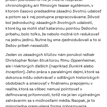
chronologicky ani filmovým teaser systémom, v
ktorom časovo predsadíme zásadnú životnú udalosť
a potom sa k nej postupne prepracovávame. Dôvod
bol jednoduchý: zásadných životných udalostí,
ktoré by sa mohli stať katarznou pointou Dežovho
príbehu, bolo toľko, že nebolo možné ich redukovať
na jednu jedinú. Nutne by sme zjednodušovali a to si
Dežov príbeh nezaslúžil.
Jeden zo zásadných kľúčov nám ponúkol režisér
Christopher Nolan štruktúrou filmu
Oppenheimer
,
ale i niektorých ďalších (napríklad
Dunkirk
alebo
Inception
). Jeho práca s paralelnými dejmi, ktoré sa
dokonca môžu odohrávať v odlišných historických
obdobiach a smerovať v finálnemu prepojeniu v
realite, ktorá sa vôbec nemusí pointovať v
definovanej prítomnosti, totiž nie je len výstredným
zahrávaním sa s možnosťami média. Naopak, je to
mimoriadne premyslená forma zobrazovania