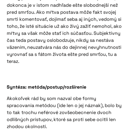
dokonca je v istom nadhľade ešte slobodnejší než
pred smrťou. Ako mŕtva postava môže fakt svojej
smrti komentovať, dojímať seba aj iných, vedomý si
toho, že isté situácie už ako živý zažiť nemohol, ako
mŕtvy sa však môže stať ich súčasťou. Subjektívny
čas teda postavy oslobodzuje, nikdy sa nestáva
väzením, neuzatvára nás do dejinnej nevyhnutnosti
vyrovnať sa s fátom života ešte pred smrťou, tu a
teraz.
Syntéza: metóda/postup/rozšírenie
Akokoľvek rád by som nazval obe formy
spracovania metódou (ide len o jej náznak), bolo by
to tak trochu neférové zovšeobecnenie dvoch
odlišných prístupov, ktoré sa proti sebe ocitli len
zhodou okolností.