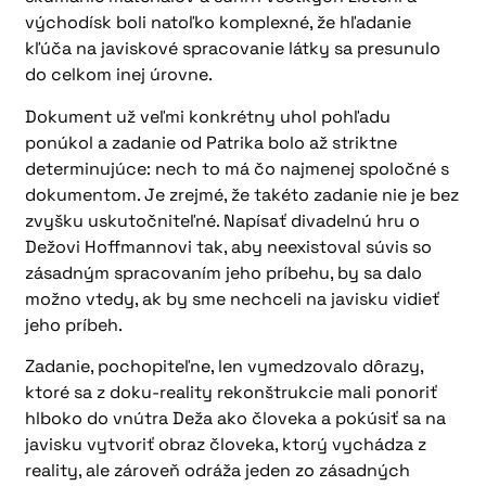
východísk boli natoľko komplexné, že hľadanie
kľúča na javiskové spracovanie látky sa presunulo
do celkom inej úrovne.
Dokument už veľmi konkrétny uhol pohľadu
ponúkol a zadanie od Patrika bolo až striktne
determinujúce: nech to má čo najmenej spoločné s
dokumentom. Je zrejmé, že takéto zadanie nie je bez
zvyšku uskutočniteľné. Napísať divadelnú hru o
Dežovi Hoffmannovi tak, aby neexistoval súvis so
zásadným spracovaním jeho príbehu, by sa dalo
možno vtedy, ak by sme nechceli na javisku vidieť
jeho príbeh.
Zadanie, pochopiteľne, len vymedzovalo dôrazy,
ktoré sa z doku-reality rekonštrukcie mali ponoriť
hlboko do vnútra Deža ako človeka a pokúsiť sa na
javisku vytvoriť obraz človeka, ktorý vychádza z
reality, ale zároveň odráža jeden zo zásadných