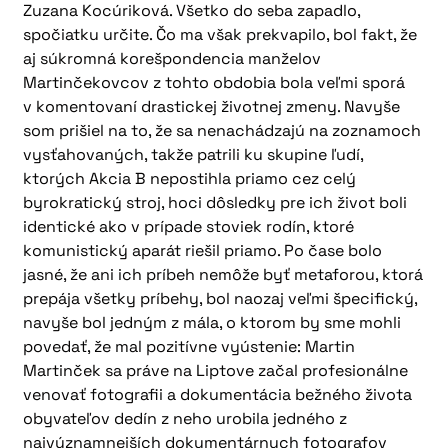
Zuzana Kocúriková. Všetko do seba zapadlo,
spočiatku určite. Čo ma však prekvapilo, bol fakt, že
aj súkromná korešpondencia manželov
Martinčekovcov z tohto obdobia bola veľmi sporá
v komentovaní drastickej životnej zmeny. Navyše
som prišiel na to, že sa nenachádzajú na zoznamoch
vysťahovaných, takže patrili ku skupine ľudí,
ktorých Akcia B nepostihla priamo cez celý
byrokratický stroj, hoci dôsledky pre ich život boli
identické ako v prípade stoviek rodín, ktoré
komunistický aparát riešil priamo. Po čase bolo
jasné, že ani ich príbeh nemôže byť metaforou, ktorá
prepája všetky príbehy, bol naozaj veľmi špecifický,
navyše bol jedným z mála, o ktorom by sme mohli
povedať, že mal pozitívne vyústenie: Martin
Martinček sa práve na Liptove začal profesionálne
venovať fotografii a dokumentácia bežného života
obyvateľov dedín z neho urobila jedného z
najvýznamnejších dokumentárnych fotografov