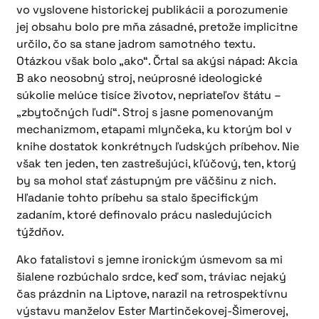
vo vyslovene historickej publikácii a porozumenie
jej obsahu bolo pre mňa zásadné, pretože implicitne
určilo, čo sa stane jadrom samotného textu.
Otázkou však bolo „ako“. Črtal sa akýsi nápad: Akcia
B ako neosobný stroj, neúprosné ideologické
súkolie melúce tisíce životov, nepriateľov štátu –
„zbytočných ľudí“. Stroj s jasne pomenovaným
mechanizmom, etapami mlynčeka, ku ktorým bol v
knihe dostatok konkrétnych ľudských príbehov. Nie
však ten jeden, ten zastrešujúci, kľúčový, ten, ktorý
by sa mohol stať zástupným pre väčšinu z nich.
Hľadanie tohto príbehu sa stalo špecifickým
zadaním, ktoré definovalo prácu nasledujúcich
týždňov.
Ako fatalistovi s jemne ironickým úsmevom sa mi
šialene rozbúchalo srdce, keď som, tráviac nejaký
čas prázdnin na Liptove, narazil na retrospektívnu
výstavu manželov Ester Martinčekovej-Šimerovej,