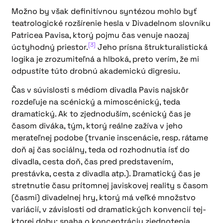
Možno by však definitívnou syntézou mohlo byť
teatrologické rozšírenie hesla v Divadelnom slovníku
Patricea Pavisa, ktorý pojmu čas venuje naozaj
[3]
úctyhodný priestor.
Jeho prísna štrukturalistická
logika je zrozumiteľná a hlboká, preto verím, že mi
odpustíte túto drobnú akademickú digresiu.
Čas v súvislosti s médiom divadla Pavis najskôr
rozdeľuje na scénický a mimoscénický, teda
dramatický. Ak to zjednoduším, scénický čas je
časom diváka, tým, ktorý reálne zažíva v jeho
merateľnej podobe (trvanie inscenácie, resp. rátame
doň aj čas sociálny, teda od rozhodnutia ísť do
divadla, cesta doň, čas pred predstavením,
prestávka, cesta z divadla atp.). Dramatický čas je
stretnutie času prítomnej javiskovej reality s časom
(časmi) divadelnej hry, ktorý má veľké množstvo
variácií, v závislosti od dramatických konvencií tej-
ktorej doby: snaha o koncentráciu zjednotenia