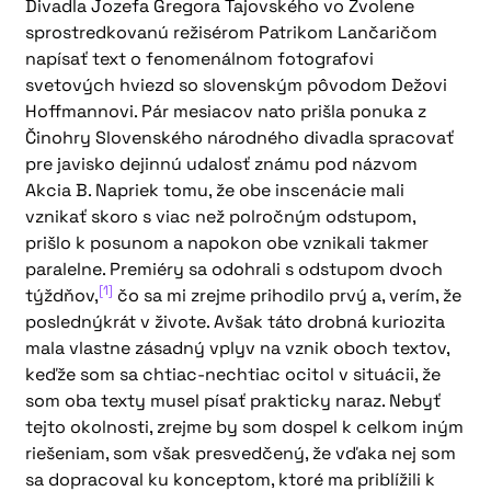
Divadla Jozefa Gregora Tajovského vo Zvolene
sprostredkovanú režisérom Patrikom Lančaričom
napísať text o fenomenálnom fotografovi
svetových hviezd so slovenským pôvodom Dežovi
Hoffmannovi. Pár mesiacov nato prišla ponuka z
Činohry Slovenského národného divadla spracovať
pre javisko dejinnú udalosť známu pod názvom
Akcia B. Napriek tomu, že obe inscenácie mali
vznikať skoro s viac než polročným odstupom,
prišlo k posunom a napokon obe vznikali takmer
paralelne. Premiéry sa odohrali s odstupom dvoch
[1]
týždňov,
čo sa mi zrejme prihodilo prvý a, verím, že
poslednýkrát v živote. Avšak táto drobná kuriozita
mala vlastne zásadný vplyv na vznik oboch textov,
keďže som sa chtiac-nechtiac ocitol v situácii, že
som oba texty musel písať prakticky naraz. Nebyť
tejto okolnosti, zrejme by som dospel k celkom iným
riešeniam, som však presvedčený, že vďaka nej som
sa dopracoval ku konceptom, ktoré ma priblížili k