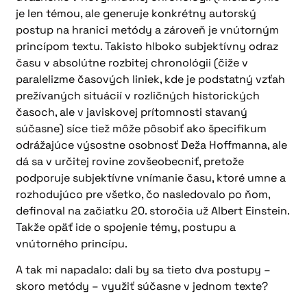
je len témou, ale generuje konkrétny autorský
postup na hranici metódy a zároveň je vnútorným
princípom textu. Takisto hlboko subjektívny odraz
času v absolútne rozbitej chronológii (čiže v
paralelizme časových liniek, kde je podstatný vzťah
prežívaných situácií v rozličných historických
časoch, ale v javiskovej prítomnosti stavaný
súčasne) síce tiež môže pôsobiť ako špecifikum
odrážajúce výsostne osobnosť Deža Hoffmanna, ale
dá sa v určitej rovine zovšeobecniť, pretože
podporuje subjektívne vnímanie času, ktoré umne a
rozhodujúco pre všetko, čo nasledovalo po ňom,
definoval na začiatku 20. storočia už Albert Einstein.
Takže opäť ide o spojenie témy, postupu a
vnútorného princípu.
A tak mi napadalo: dali by sa tieto dva postupy –
skoro metódy – využiť súčasne v jednom texte?