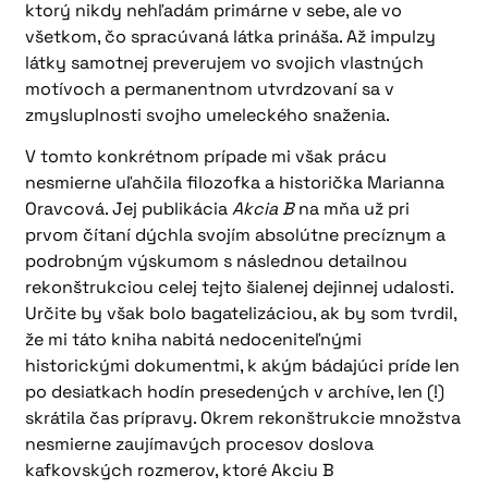
ktorý nikdy nehľadám primárne v sebe, ale vo
všetkom, čo spracúvaná látka prináša. Až impulzy
látky samotnej preverujem vo svojich vlastných
motívoch a permanentnom utvrdzovaní sa v
zmysluplnosti svojho umeleckého snaženia.
V tomto konkrétnom prípade mi však prácu
nesmierne uľahčila filozofka a historička Marianna
Oravcová. Jej publikácia
Akcia B
na mňa už pri
prvom čítaní dýchla svojím absolútne precíznym a
podrobným výskumom s následnou detailnou
rekonštrukciou celej tejto šialenej dejinnej udalosti.
Určite by však bolo bagatelizáciou, ak by som tvrdil,
že mi táto kniha nabitá nedoceniteľnými
historickými dokumentmi, k akým bádajúci príde len
po desiatkach hodín presedených v archíve, len (!)
skrátila čas prípravy. Okrem rekonštrukcie množstva
nesmierne zaujímavých procesov doslova
kafkovských rozmerov, ktoré Akciu B