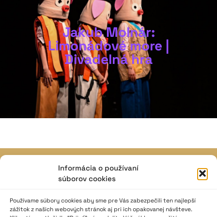
Jakub Molnár:
Limonádové more |
Divadelná hra
Informácia o používaní
JAVISKO
súborov cookies
ISSN: 2730-1257
e-mail: javisko.noc@nocka.sk
Používame súbory cookies aby sme pre Vás zabezpečili ten najlepší
zážitok z našich webových stránok aj pri ich opakovanej návšteve.