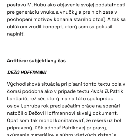
postavu M. Hubu ako objavenie svojej podstatnosti
pre generáciu vnuka a vnučky a pre nich zasa v
pochopení motívov konania starého otca). A tak sa
oblúkom zrodil koncept, ktorý som sa pokúsil
naplniť.
Antitéza: subjektívny čas
DEŽO HOFFMANN
Východisková situácia pri písaní tohto textu bola v
čomsi podobná ako v prípade textu
Akcia B
. Patrik
Lančarič, režisér, ktorý ma na túto spoluprácu
oslovil, zhruba rok pred začatím práce na scenári
natočil o Dežovi Hoffmannovi skvelý dokument.
Opäť som tak mohol konštatovať, že rešerš už bol
pripravený. Dôkladnosť Patrikovej prípravy,
skúmanie materiálov a súhrn všetkých zistení a