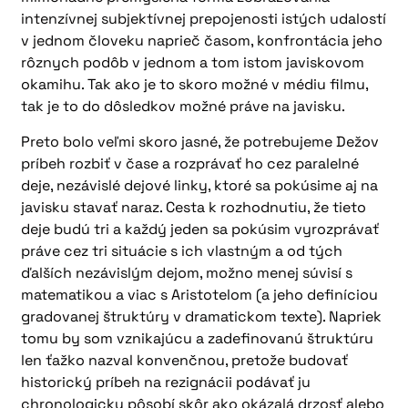
intenzívnej subjektívnej prepojenosti istých udalostí
v jednom človeku naprieč časom, konfrontácia jeho
rôznych podôb v jednom a tom istom javiskovom
okamihu. Tak ako je to skoro možné v médiu filmu,
tak je to do dôsledkov možné práve na javisku.
Preto bolo veľmi skoro jasné, že potrebujeme Dežov
príbeh rozbiť v čase a rozprávať ho cez paralelné
deje, nezávislé dejové linky, ktoré sa pokúsime aj na
javisku stavať naraz. Cesta k rozhodnutiu, že tieto
deje budú tri a každý jeden sa pokúsim vyrozprávať
práve cez tri situácie s ich vlastným a od tých
ďalších nezávislým dejom, možno menej súvisí s
matematikou a viac s Aristotelom (a jeho definíciou
gradovanej štruktúry v dramatickom texte). Napriek
tomu by som vznikajúcu a zadefinovanú štruktúru
len ťažko nazval konvenčnou, pretože budovať
historický príbeh na rezignácii podávať ju
chronologicky pôsobí skôr ako okázalá drzosť alebo