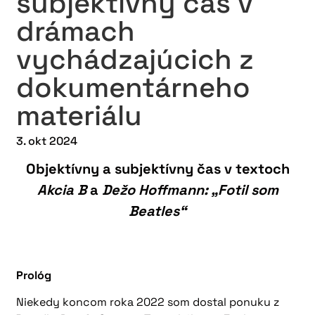
subjektívny čas v
drámach
vychádzajúcich z
dokumentárneho
materiálu
3. okt 2024
Objektívny a subjektívny čas v textoch
Akcia B
a
Dežo Hoffmann: „Fotil som
Beatles“
Prológ
Niekedy koncom roka 2022 som dostal ponuku z