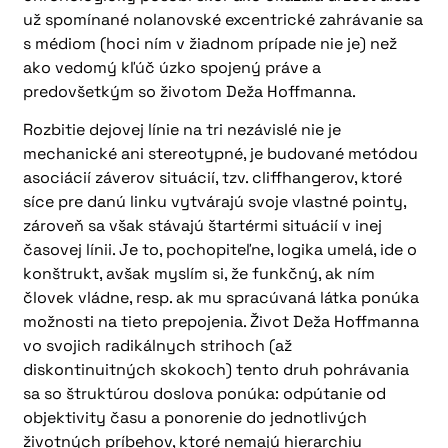
už spomínané nolanovské excentrické zahrávanie sa
s médiom (hoci ním v žiadnom prípade nie je) než
ako vedomý kľúč úzko spojený práve a
predovšetkým so životom Deža Hoffmanna.
Rozbitie dejovej línie na tri nezávislé nie je
mechanické ani stereotypné, je budované metódou
asociácií záverov situácií, tzv. cliffhangerov, ktoré
síce pre danú linku vytvárajú svoje vlastné pointy,
zároveň sa však stávajú štartérmi situácií v inej
časovej línii. Je to, pochopiteľne, logika umelá, ide o
konštrukt, avšak myslím si, že funkčný, ak ním
človek vládne, resp. ak mu spracúvaná látka ponúka
možnosti na tieto prepojenia. Život Deža Hoffmanna
vo svojich radikálnych strihoch (až
diskontinuitných skokoch) tento druh pohrávania
sa so štruktúrou doslova ponúka: odpútanie od
objektivity času a ponorenie do jednotlivých
životných príbehov, ktoré nemajú hierarchiu