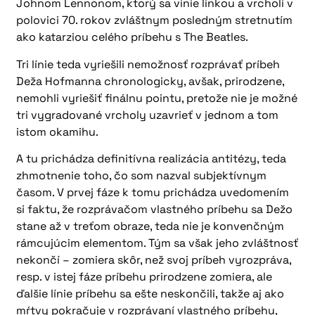
Johnom Lennonom, ktorý sa vinie linkou a vrcholí v
polovici 70. rokov zvláštnym posledným stretnutím
ako katarziou celého príbehu s The Beatles.
Tri línie teda vyriešili nemožnosť rozprávať príbeh
Deža Hofmanna chronologicky, avšak, prirodzene,
nemohli vyriešiť finálnu pointu, pretože nie je možné
tri vygradované vrcholy uzavrieť v jednom a tom
istom okamihu.
A tu prichádza definitívna realizácia antitézy, teda
zhmotnenie toho, čo som nazval subjektívnym
časom. V prvej fáze k tomu prichádza uvedomením
si faktu, že rozprávačom vlastného príbehu sa Dežo
stane až v treťom obraze, teda nie je konvenčným
rámcujúcim elementom. Tým sa však jeho zvláštnosť
nekončí – zomiera skôr, než svoj príbeh vyrozpráva,
resp. v istej fáze príbehu prirodzene zomiera, ale
ďalšie línie príbehu sa ešte neskončili, takže aj ako
mŕtvy pokračuje v rozprávaní vlastného príbehu,