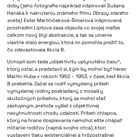
doby (jeho fotografie napríklad inšpirovali Dušana
Hanáka k nakrúteniu známeho filmu
Obrazy starého
sveta)
. Ester Martinčeková-Šimerová inšpirovaná
prostredím Liptova zasa objavila vo svojej maľbe
celkom nový štýl abstrakcie, a tak sa umenie
vlastne stalo energiou, ktorá im pomohla prežiť to,
čo zdevastovala Akcia B.
Uchopil som teda „objektivitu uplynutého času“,
ktorý ostal, a predstavil si, kým by mohol byť herec
Martin Huba v rokoch 1952 – 1953, v čase, keď Akcia
B prebehla. Začal sa rodiť vymyslený príbeh
vymyslenej rodiny poskladaný z mozaiky
skutočných príbehov, ktorý sa mohol stať
zástupným, pretože vyšiel z objektívnej
nevyhnutnosti chodu udalostí. Príbeh chlapca,
ktorý na hrane dospievania nemohol ešte chápať
mlčanie rodičov (najmä svojho otca), ktorí
vystavení tlaku existenciálnej a hrôzostrašnej