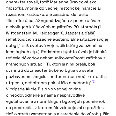
charakterizovali, totiž Marianna Oravcová ako
filozofka vnorila do vecnej historickej narácie aj
rozsahom kratučkú, ale zásadnú, de facto
filozofickú pasáž vychádzajúcu z prieniku úvah
niekoľkých kľúčových mysliteľov 20. storočia (L.
Wittgenstein, M. Heidegger, K. Jaspers a ďalší)
reflektujúcich zásadné existenciálne situácie svojej
doby (1. a 2. svetová vojna, diktatúry založené na
ideológiách atp.). Podstatou týchto úvah je hlboká
reflexia dôvodov nekomunikovateľnosti zážitkov z
hraničných situácií. Tí, ktorí si nimi prešli, boli
uvrhnutí do „neautentického bytia vo svete
pozbavenom zmyslu, indiferentnom voči krutosti a
[2]
utrpeniu, deficitnom pokiaľ išlo o hodnoty“
.
V prípade Akcie B šlo vo vecnej rovine
o neodôvodnené a najmä nespravodlivé
vysťahovanie z normálnych bytových podmienok
do prostredia, v ktorom človek bojoval o prežitie, a
tiež o stratu zamestnania a zaradenie do výroby. Išlo