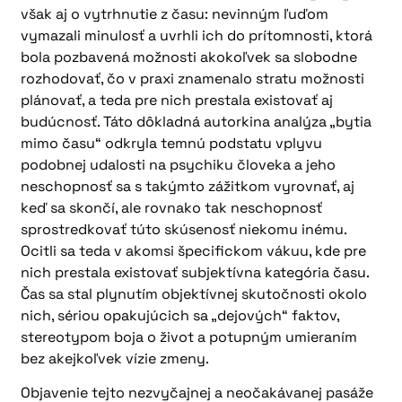
však aj o vytrhnutie z času: nevinným ľuďom
vymazali minulosť a uvrhli ich do prítomnosti, ktorá
bola pozbavená možnosti akokoľvek sa slobodne
rozhodovať, čo v praxi znamenalo stratu možnosti
plánovať, a teda pre nich prestala existovať aj
budúcnosť. Táto dôkladná autorkina analýza „bytia
mimo času“ odkryla temnú podstatu vplyvu
podobnej udalosti na psychiku človeka a jeho
neschopnosť sa s takýmto zážitkom vyrovnať, aj
keď sa skončí, ale rovnako tak neschopnosť
sprostredkovať túto skúsenosť niekomu inému.
Ocitli sa teda v akomsi špecifickom vákuu, kde pre
nich prestala existovať subjektívna kategória času.
Čas sa stal plynutím objektívnej skutočnosti okolo
nich, sériou opakujúcich sa „dejových“ faktov,
stereotypom boja o život a potupným umieraním
bez akejkoľvek vízie zmeny.
Objavenie tejto nezvyčajnej a neočakávanej pasáže