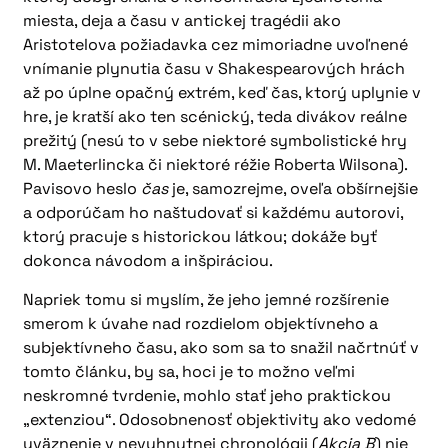
miesta, deja a času v antickej tragédii ako
Aristotelova požiadavka cez mimoriadne uvoľnené
vnímanie plynutia času v Shakespearových hrách
až po úplne opačný extrém, keď čas, ktorý uplynie v
hre, je kratší ako ten scénický, teda divákov reálne
prežitý (nesú to v sebe niektoré symbolistické hry
M. Maeterlincka či niektoré réžie Roberta Wilsona).
Pavisovo heslo
čas
je, samozrejme, oveľa obšírnejšie
a odporúčam ho naštudovať si každému autorovi,
ktorý pracuje s historickou látkou; dokáže byť
dokonca návodom a inšpiráciou.
Napriek tomu si myslím, že jeho jemné rozšírenie
smerom k úvahe nad rozdielom objektívneho a
subjektívneho času, ako som sa to snažil načrtnúť v
tomto článku, by sa, hoci je to možno veľmi
neskromné tvrdenie, mohlo stať jeho praktickou
„extenziou“. Odosobnenosť objektivity ako vedomé
uväznenie v nevyhnutnej chronológii (
Akcia B
) nie