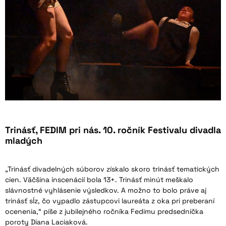
Trinásť, FEDIM pri nás. 10. ročník Festivalu divadla
mladých
„Trinásť divadelných súborov získalo skoro trinásť tematických
cien. Väčšina inscenácií bola 13+. Trinásť minút meškalo
slávnostné vyhlásenie výsledkov. A možno to bolo práve aj
trinásť sĺz, čo vypadlo zástupcovi laureáta z oka pri preberaní
ocenenia,“ píše z jubilejného ročníka Fedimu predsedníčka
poroty Diana Laciaková.