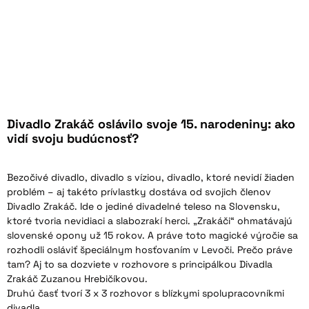
Divadlo Zrakáč oslávilo svoje 15. narodeniny: ako
vidí svoju budúcnosť?
Bezočivé divadlo, divadlo s víziou, divadlo, ktoré nevidí žiaden
problém – aj takéto prívlastky dostáva od svojich členov
Divadlo Zrakáč. Ide o jediné divadelné teleso na Slovensku,
ktoré tvoria nevidiaci a slabozrakí herci. „Zrakáči“ ohmatávajú
slovenské opony už 15 rokov. A práve toto magické výročie sa
rozhodli osláviť špeciálnym hosťovaním v Levoči. Prečo práve
tam? Aj to sa dozviete v rozhovore s principálkou Divadla
Zrakáč Zuzanou Hrebičíkovou.
Druhú časť tvorí 3 x 3 rozhovor s blízkymi spolupracovníkmi
divadla.