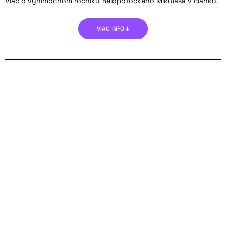
Viac o výnimočnom ročníku Belopotockého Mikuláša v článku.
VIAC INFO ↓