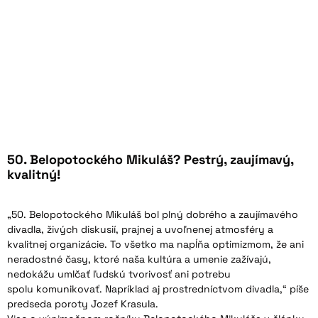
50. Belopotockého Mikuláš? Pestrý, zaujímavý,
kvalitný!
„50. Belopotockého Mikuláš bol plný dobrého a zaujímavého
divadla, živých diskusií, prajnej a uvoľnenej atmosféry a
kvalitnej organizácie. To všetko ma napĺňa optimizmom, že ani
neradostné časy, ktoré naša kultúra a umenie zažívajú,
nedokážu umlčať ľudskú tvorivosť ani potrebu
spolu komunikovať. Napríklad aj prostredníctvom divadla,“ píše
predseda poroty Jozef Krasula.