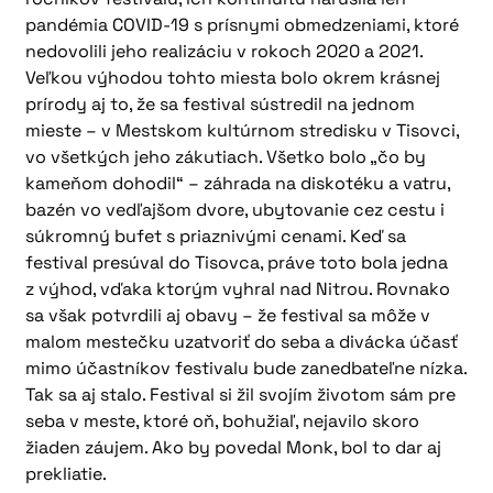
pandémia COVID-19 s prísnymi obmedzeniami, ktoré
nedovolili jeho realizáciu v rokoch 2020 a 2021.
Veľkou výhodou tohto miesta bolo okrem krásnej
prírody aj to, že sa festival sústredil na jednom
mieste – v Mestskom kultúrnom stredisku v Tisovci,
vo všetkých jeho zákutiach. Všetko bolo „čo by
kameňom dohodil“ – záhrada na diskotéku a vatru,
bazén vo vedľajšom dvore, ubytovanie cez cestu i
súkromný bufet s priaznivými cenami. Keď sa
festival presúval do Tisovca, práve toto bola jedna
z výhod, vďaka ktorým vyhral nad Nitrou. Rovnako
sa však potvrdili aj obavy – že festival sa môže v
malom mestečku uzatvoriť do seba a divácka účasť
mimo účastníkov festivalu bude zanedbateľne nízka.
Tak sa aj stalo. Festival si žil svojím životom sám pre
seba v meste, ktoré oň, bohužiaľ, nejavilo skoro
žiaden záujem. Ako by povedal Monk, bol to dar aj
prekliatie.