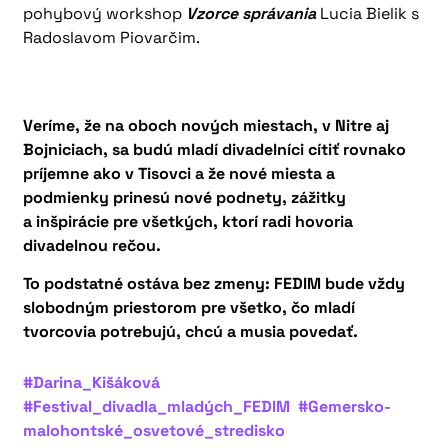
pohybový workshop
Vzorce správania
Lucia Bielik s
Radoslavom Piovarčim.
Veríme, že na oboch nových miestach, v Nitre aj
Bojniciach, sa budú mladí divadelníci cítiť rovnako
príjemne ako v Tisovci a že nové miesta a
podmienky prinesú nové podnety, zážitky
a inšpirácie pre všetkých, ktorí radi hovoria
divadelnou rečou.
To podstatné ostáva bez zmeny: FEDIM bude vždy
slobodným priestorom pre všetko, čo mladí
tvorcovia potrebujú, chcú a musia povedať.
#Darina_Kišáková
#Festival_divadla_mladých_FEDIM
#Gemersko-
malohontské_osvetové_stredisko