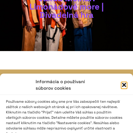
Limonádové more |
Divadelná hra
Informácia o používaní
JAVISKO
súborov cookies
ISSN: 2730-1257
e-mail: javisko.noc@nocka.sk
Používame súbory cookies aby sme pre Vás zabezpečili ten najlepší
zážitok z našich webových stránok aj pri ich opakovanej návšteve.
Kliknutím na tlačidlo “Prijať” nám udelíte Váš súhlas s použitím
Nám. SNP č. 12, 812 34 Bratislava 1
všetkých súborov cookies. Detailne môžete použitie súborov cookies
Slovenská republika
nastaviť kliknutím na tlačidlo "Nastavenie cookies". Nesúhlas alebo
odvolanie súhlasu môže nepriaznivo ovplyvniť určité vlastnosti a