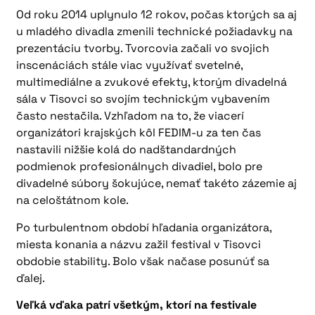
Od roku 2014 uplynulo 12 rokov, počas ktorých sa aj
u mladého divadla zmenili technické požiadavky na
prezentáciu tvorby. Tvorcovia začali vo svojich
inscenáciách stále viac využívať svetelné,
multimediálne a zvukové efekty, ktorým divadelná
sála v Tisovci so svojím technickým vybavením
často nestačila. Vzhľadom na to, že viacerí
organizátori krajských kôl FEDIM-u za ten čas
nastavili nižšie kolá do nadštandardných
podmienok profesionálnych divadiel, bolo pre
divadelné súbory šokujúce, nemať takéto zázemie aj
na celoštátnom kole.
Po turbulentnom období hľadania organizátora,
miesta konania a názvu zažil festival v Tisovci
obdobie stability. Bolo však načase posunúť sa
ďalej.
Veľká vďaka patrí všetkým, ktorí na festivale