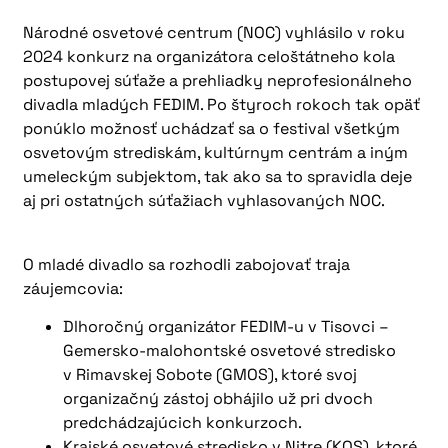
Národné osvetové centrum (NOC) vyhlásilo v roku
2024 konkurz na organizátora celoštátneho kola
postupovej súťaže a prehliadky neprofesionálneho
divadla mladých FEDIM. Po štyroch rokoch tak opäť
ponúklo možnosť uchádzať sa o festival všetkým
osvetovým strediskám, kultúrnym centrám a iným
umeleckým subjektom, tak ako sa to spravidla deje
aj pri ostatných súťažiach vyhlasovaných NOC.
O mladé divadlo sa rozhodli zabojovať traja
záujemcovia:
Dlhoročný organizátor FEDIM-u v Tisovci –
Gemersko-malohontské osvetové stredisko
v Rimavskej Sobote (GMOS), ktoré svoj
organizačný zástoj obhájilo už pri dvoch
predchádzajúcich konkurzoch.
Krajské osvetové stredisko v Nitre (KOS), ktoré