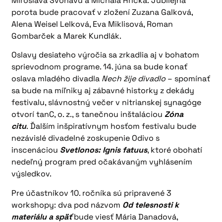
Miroslava Švoňavu a Michala Hricka. Jubilejná
porota bude pracovať v zložení Zuzana Galková,
Alena Weisel Lelková, Eva Miklisová, Roman
Gombarček a Marek Kundlák.
Oslavy desiateho výročia sa zrkadlia aj v bohatom
sprievodnom programe. 14. júna sa bude konať
oslava mladého divadla
Nech žije divadlo
– spomínať
sa bude na míľniky aj zábavné historky z dekády
festivalu, slávnostný večer v nitrianskej synagóge
otvorí tanC, o. z., s tanečnou inštaláciou
Zóna
citu
.
Ďalším inšpiratívnym hosťom festivalu bude
nezávislé divadelné zoskupenie Odivo s
inscenáciou
Svetlonos: Ignis fatuus
, ktoré obohatí
nedeľný program pred očakávaným vyhlásením
výsledkov.
Pre účastníkov 10. ročníka sú pripravené 3
workshopy: dva pod názvom
Od telesnosti k
materiálu a späť
bude viesť Mária Danadová,