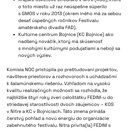
o toto miesto už raz neúspešne súperilo
s GMOS v roku 2013 (okrem iného má za sebou
desať úspešných ročníkov Festivalu
amatérskeho divadla FAD).
Kultúrne centrum Bojnice (KC Bojnice) ako
nadšený nováčik, ktorý má skúsenosť
s mnohými kultúrnymi podujatiami a nebojí sa
nových výziev.
Komisia NOC pristúpila po preštudovaní projektov,
návšteve priestorov a rozhovoroch s uchádzačmi
k šalamúnskemu riešeniu. Vzhľadom na vysokú
kvalitu realizačných možností sa rozhodla, že
najbližšie štyri roky zverí celoštátku FEDIM-u do
striedavej starostlivosti dvoch záujemcov – KOS
v Nitre a KC v Bojniciach. Táto zmena prináša
čerstvý pohľad a novú energiu do organizácie
zabehnutého festivalu. Nitra privíta(la) FEDIM s