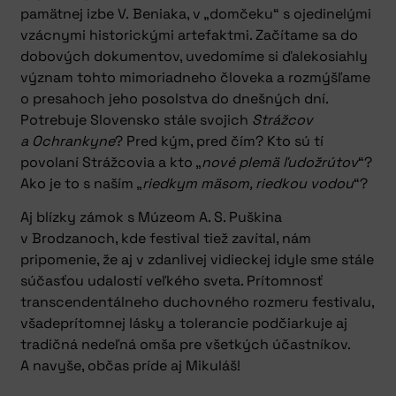
pamätnej izbe V. Beniaka, v „domčeku“ s ojedinelými
vzácnymi historickými artefaktmi. Začítame sa do
dobových dokumentov, uvedomíme si ďalekosiahly
význam tohto mimoriadneho človeka a rozmýšľame
o presahoch jeho posolstva do dnešných dní.
Potrebuje Slovensko stále svojich
Strážcov
a Ochrankyne
? Pred kým, pred čím? Kto sú tí
povolaní Strážcovia a kto „
nové plemä ľudožrútov
“?
Ako je to s naším „
riedkym mäsom, riedkou vodou
“?
Aj blízky zámok s Múzeom A. S. Puškina
v Brodzanoch, kde festival tiež zavítal, nám
pripomenie, že aj v zdanlivej vidieckej idyle sme stále
súčasťou udalostí veľkého sveta. Prítomnosť
transcendentálneho duchovného rozmeru festivalu,
všadeprítomnej lásky a tolerancie podčiarkuje aj
tradičná nedeľná omša pre všetkých účastníkov.
A navyše, občas príde aj Mikuláš!