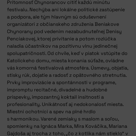
Prítomnosť Chynorancov cítiť každú minútu
festivalu. Nechýba ani lokálne politické zastúpenie
a podpora, ale tým hlavným sú oduševnení
organizátori z občianskeho združenia Beniakove
Chynorany pod vedením nezabudnuteľnej Denisy
Penciakovej, ktorej privítanie a potom rozlúčka
naladia účastníkov na pozitívnu vlnu jedinečnej
spolupatričnosti. Od chvíle, keď v piatok vstúpite do
Katolíckeho domu, miesta konania súťaže, ovládne
vás komorná festivalová atmosféra. Úsmevy, objatia,
stisky rúk, dojatie a radosť z opätovného stretnutia.
Prvky improvizácie a spontánnosti v programe,
impromptu recitačné, divadelné a hudobné
príspevky, impozantný koktail insitnosti a
profesionality. Unikátnosť aj nedokonalosť miesta.
Miestni ochotníci a spev na plné hrdlo
s harmonikou. Varené zemiaky s maslom a soľou,
spomienky na Ignáca Marka, Mira Kováčika, Mariana
Gajdoša aj trocha z toho, „čo z kotlíka nám stieklo“ v