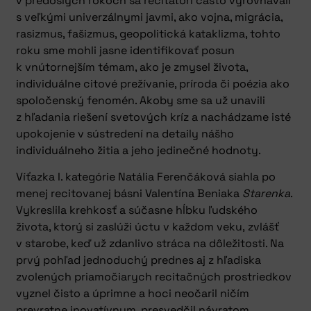
v predošlých rokoch sa recitátori často vyrovnávali
s veľkými univerzálnymi javmi, ako vojna, migrácia,
rasizmus, fašizmus, geopolitická kataklizma, tohto
roku sme mohli jasne identifikovať posun
k vnútornejším témam, ako je zmysel života,
individuálne citové prežívanie, príroda či poézia ako
spoločenský fenomén. Akoby sme sa už unavili
z hľadania riešení svetových kríz a nachádzame isté
upokojenie v sústredení na detaily nášho
individuálneho žitia a jeho jedinečné hodnoty.
Víťazka I. kategórie Natália Ferenčáková siahla po
menej recitovanej básni Valentína Beniaka
Starenka
.
Vykreslila krehkosť a súčasne hĺbku ľudského
života, ktorý si zaslúži úctu v každom veku, zvlášť
v starobe, keď už zdanlivo stráca na dôležitosti. Na
prvý pohľad jednoduchý prednes aj z hľadiska
zvolených priamočiarych recitačných prostriedkov
vyznel čisto a úprimne a hoci neočaril ničím
prevratne inovatívnym, presvedčil návratom