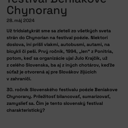
Chynorany
28. máj 2024
Už tridsiatykrát sme sa zleteli zo všetkých sveta
strán do Chynorian na festival poézie. Niektorí
doslova, iní prišli vlakmi, autobusmi, autami, na
bicykli či peši. Prvý ročník, 1994, „len“ z Ponitria,
potom, keď sa organizácie ujal Julo Krajčík, už
z celého Slovenska, ba aj z iných chotárov, keďže
súťaž je otvorená aj pre Slovákov žijúcich
v zahraničí.
30. ročník Slovenského festivalu poézie Beniakove
Chynorany. Príležitosť bilancovať, sumarizovať,
zamyslieť sa. Čím je tento slovenský festival
charakteristický?