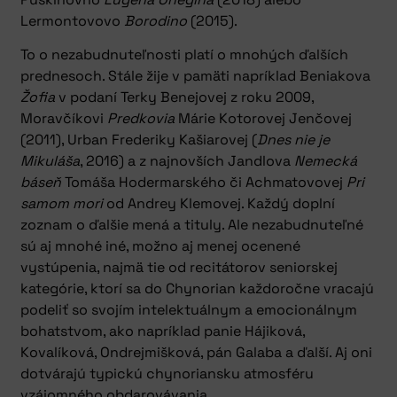
Lermontovovo
Borodino
(2015).
To o nezabudnuteľnosti platí o mnohých ďalších
prednesoch. Stále žije v pamäti napríklad Beniakova
Žofia
v podaní Terky Benejovej z roku 2009,
Moravčíkovi
Predkovia
Márie Kotorovej Jenčovej
(2011), Urban Frederiky Kašiarovej (
Dnes nie je
Mikuláša
, 2016) a z najnovších Jandlova
Nemecká
báseň
Tomáša Hodermarského či Achmatovovej
Pri
samom mori
od Andrey Klemovej. Každý doplní
zoznam o ďalšie mená a tituly. Ale nezabudnuteľné
sú aj mnohé iné, možno aj menej ocenené
vystúpenia, najmä tie od recitátorov seniorskej
kategórie, ktorí sa do Chynorian každoročne vracajú
podeliť so svojím intelektuálnym a emocionálnym
bohatstvom, ako napríklad panie Hájiková,
Kovalíková, Ondrejmišková, pán Galaba a ďalší. Aj oni
dotvárajú typickú chynoriansku atmosféru
vzájomného obdarovávania.