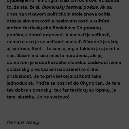
z jubilejného i mnohých ďalších ročníkov. Vďaka za
to, že ste, že si,
Slovenský festival poézie
. Ak sa
dnes na vrtkavom politickom stole znova ocitla
otázka slovenskosti a neslovenskosti v kultúre,
možno festivaly ako Beniakove Chynorany
ponúkajú dobrú odpoveď. V malosti je veľkosť,
rovnako ako je vo veľkosti malosť. Národné je vždy
aj svetové. Svet – to sme aj my a takisto je aj svet v
nás. Báseň má síce miesto narodenia, ale jej
domovom je srdce každého človeka. Ľudskosť nemá
občiansky preukaz ani náboženstvo či inú
príslušnosť. Je to pri všetkej zložitosti také
jednoduché. Príďte sa pozrieť do Chynorian. Je tam
tak dobre slovensky, tak fantasticky európsky, je
tam, skrátka, úplne svetovo!
Richard Veselý