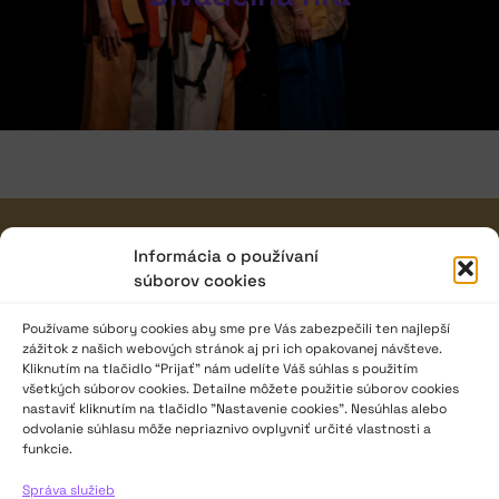
JAVISKO
Informácia o používaní
súborov cookies
ISSN: 2730-1257
e-mail: javisko.noc@nocka.sk
Používame súbory cookies aby sme pre Vás zabezpečili ten najlepší
zážitok z našich webových stránok aj pri ich opakovanej návšteve.
Nám. SNP č. 12, 812 34 Bratislava 1
Kliknutím na tlačidlo “Prijať” nám udelíte Váš súhlas s použitím
všetkých súborov cookies. Detailne môžete použitie súborov cookies
Slovenská republika
nastaviť kliknutím na tlačidlo "Nastavenie cookies". Nesúhlas alebo
odvolanie súhlasu môže nepriaznivo ovplyvniť určité vlastnosti a
2023–2025 ©
Národné osvetové centrum
funkcie.
Všetky práva vyhradené.
Správa služieb
Logofont by
Peter Biľak
.