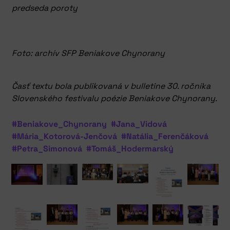
predseda poroty
Foto: archív SFP Beniakove Chynorany
Časť textu bola publikovaná v bulletine 30. ročníka
Slovenského festivalu poézie Beniakove Chynorany.
#Beniakove_Chynorany
#Jana_Vidová
#Mária_Kotorová-Jenčová
#Natália_Ferenčáková
#Petra_Simonová
#Tomáš_Hodermarský