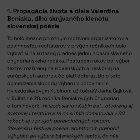
1.
Propagácia života a diela Valentína
Beniaka, dlho skrývaného klenotu
slovenskej poézie
To bolo možno prvotným motívom organizátorov a
povinnosťou recitátorov v prvých ročníkoch bolo
vybrať si na súťažný prednes jednu z básní slávneho
chynorianskeho rodáka. Postupom rokov bol výber
textov rozšírený na slovenských a neskôr aj na
európskych autorov, čo platí doteraz. Bolo toto
obmedzenie slobody výberu v porovnaní s
Hviezdoslavovým Kubínom užitočné? Jarka Čajková
v Bulletine 28. ročníka Beniakových Chynorian
o tom hovorí:
„Hviezdoslavov Kubín bol… otvorený aj
svetovej literatúre a tá na súťaži dominovala v 80.
rokoch aj v prvých porevolučných rokoch,
Slovenský festival poézie recitátorom prehodil
výhybku pri výbere básnických textov, čo nás