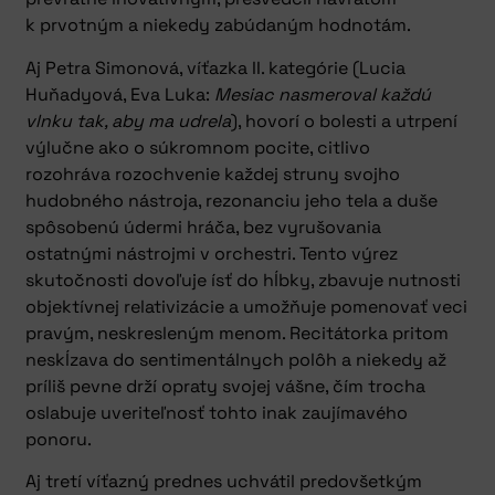
k prvotným a niekedy zabúdaným hodnotám.
Aj Petra Simonová, víťazka II. kategórie (Lucia
Huňadyová, Eva Luka:
Mesiac nasmeroval každú
vlnku tak, aby ma udrela
), hovorí o bolesti a utrpení
výlučne ako o súkromnom pocite, citlivo
rozohráva rozochvenie každej struny svojho
hudobného nástroja, rezonanciu jeho tela a duše
spôsobenú údermi hráča, bez vyrušovania
ostatnými nástrojmi v orchestri. Tento výrez
skutočnosti dovoľuje ísť do hĺbky, zbavuje nutnosti
objektívnej relativizácie a umožňuje pomenovať veci
pravým, neskresleným menom. Recitátorka pritom
neskĺzava do sentimentálnych polôh a niekedy až
príliš pevne drží opraty svojej vášne, čím trocha
oslabuje uveriteľnosť tohto inak zaujímavého
ponoru.
Aj tretí víťazný prednes uchvátil predovšetkým