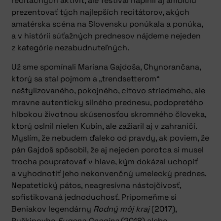
recitačných aktivít, ale festival naplnil aj ambíciu
prezentovať tých najlepších recitátorov, akých
amatérska scéna na Slovensku ponúkala a ponúka,
a v histórii súťažných prednesov nájdeme nejeden
z kategórie nezabudnuteľných.
Už sme spomínali Mariana Gajdoša, Chynorančana,
ktorý sa stal pojmom a „trendsetterom“
neštylizovaného, pokojného, citovo striedmeho, ale
mravne autenticky silného prednesu, podopretého
hlbokou životnou skúsenosťou skromného človeka,
ktorý oslnil nielen Kubín, ale zažiaril aj v zahraničí.
Myslím, že nebudem ďaleko od pravdy, ak poviem, že
pán Gajdoš spôsobil, že aj nejeden porotca si musel
trocha poupratovať v hlave, kým dokázal uchopiť
a vyhodnotiť jeho nekonvenčný umelecký prednes.
Nepatetický pátos, neagresívna nástojčivosť,
sofistikovaná jednoduchosť. Pripomeňme si
Beniakov legendárny
Rodný môj kraj
(2017),
Puškinovho
Eugena Onegina
(2018) alebo