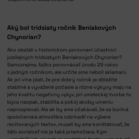
Aký bol tridsiaty ročník Beniakových
Chynorian?
Ako obstáli v historickom porovnaní účastníci
jubilejných tridsiatych Beniakových Chynorian?
Samozrejme, ťažko porovnávať úrodu 29 rokov
s jedným ročníkom, ale určite sme neboli sklamaní.
Ak pri víne platí, že pre dobrý ročník je dôležité
stabilné a vyvážené počasie a rôzne výkyvy majú na
jeho kvalitu negatívny vplyv, pri umeleckej tvorbe to
býva naopak, stabilita a pokoj akoby umeniu
neprospievali. Ale ak by sme očakávali, že sa búrlivá
spoločenská atmosféra odzrkadlí na výbere
recitovaných textov, museli by sme konštatovať, že
táto súvislosť nie je taká priamočiara. Kým