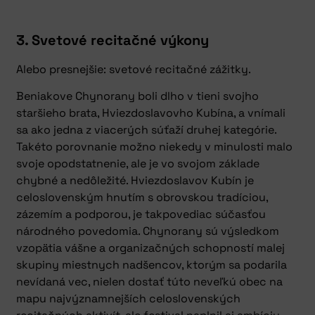
3. Svetové recitačné výkony
Alebo presnejšie: svetové recitačné zážitky.
Beniakove Chynorany boli dlho v tieni svojho
staršieho brata, Hviezdoslavovho Kubína, a vnímali
sa ako jedna z viacerých súťaží druhej kategórie.
Takéto porovnanie možno niekedy v minulosti malo
svoje opodstatnenie, ale je vo svojom základe
chybné a nedôležité. Hviezdoslavov Kubín je
celoslovenským hnutím s obrovskou tradíciou,
zázemím a podporou, je takpovediac súčasťou
národného povedomia. Chynorany sú výsledkom
vzopätia vášne a organizačných schopností malej
skupiny miestnych nadšencov, ktorým sa podarila
nevídaná vec, nielen dostať túto neveľkú obec na
mapu najvýznamnejších celoslovenských