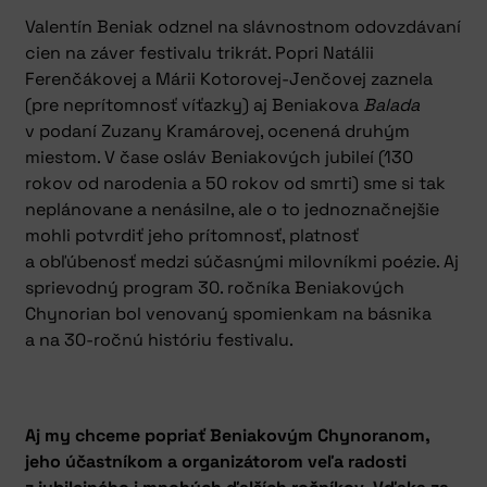
Valentín Beniak odznel na slávnostnom odovzdávaní
cien na záver festivalu trikrát. Popri Natálii
Ferenčákovej a Márii Kotorovej-Jenčovej zaznela
(pre neprítomnosť víťazky) aj Beniakova
Balada
v podaní Zuzany Kramárovej, ocenená druhým
miestom. V čase osláv Beniakových jubileí (130
rokov od narodenia a 50 rokov od smrti) sme si tak
neplánovane a nenásilne, ale o to jednoznačnejšie
mohli potvrdiť jeho prítomnosť, platnosť
a obľúbenosť medzi súčasnými milovníkmi poézie. Aj
sprievodný program 30. ročníka Beniakových
Chynorian bol venovaný spomienkam na básnika
a na 30-ročnú históriu festivalu.
Aj my chceme popriať Beniakovým Chynoranom,
jeho účastníkom a organizátorom veľa radosti