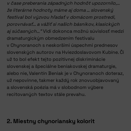
v čase preberania západných hodnôt upozornilo,…
že literárne hodnoty máme aj doma … slovenský
festival bol výzvou hľadať v domácom prostredí,
porovnávať… a vážiť si našich básnikov, klasických
aj súčasných…“
Vidí dokonca možnú súvislosť medzi
dramaturgickým obmedzením festivalu
v Chynoranoch s neskoršími úspechmi prednesov
slovenských autorov na Hviezdoslavovom Kubíne. Či
už to bol efekt tejto pozitívnej diskriminácie
slovenskej a špeciálne beniakovskej dramaturgie,
alebo nie, Valentín Beniak je v Chynoranoch doteraz,
už nepovinne, takmer každý rok znovuobjavovaný
a slovenská poézia má v slobodnom výbere
recitovaných textov stále prevahu.
2. Miestny chynoriansky kolorit