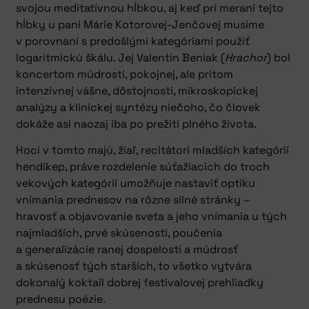
svojou meditatívnou hĺbkou, aj keď pri meraní tejto
hĺbky u pani Márie Kotorovej-Jenčovej musíme
v porovnaní s predošlými kategóriami použiť
logaritmickú škálu. Jej Valentín Beniak (
Hrachor
) bol
koncertom múdrosti, pokojnej, ale pritom
intenzívnej vášne, dôstojnosti, mikroskopickej
analýzy a klinickej syntézy niečoho, čo človek
dokáže asi naozaj iba po prežití plného života.
Hoci v tomto majú, žiaľ, recitátori mladších kategórií
hendikep, práve rozdelenie súťažiacich do troch
vekových kategórií umožňuje nastaviť optiku
vnímania prednesov na rôzne silné stránky –
hravosť a objavovanie sveta a jeho vnímania u tých
najmladších, prvé skúsenosti, poučenia
a generalizácie ranej dospelosti a múdrosť
a skúsenosť tých starších, to všetko vytvára
dokonalý koktail dobrej festivalovej prehliadky
prednesu poézie.