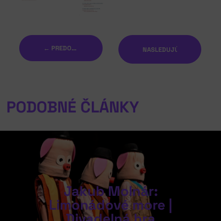
← PREDOŠLÝ
NASLEDUJÚCI →
PODOBNÉ ČLÁNKY
Jakub Molnár:
Limonádové more |
Divadelná hra