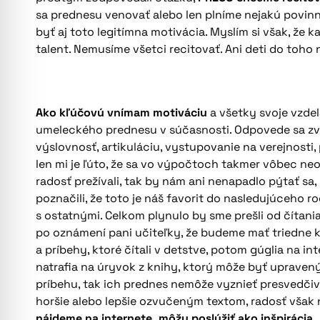
sa prednesu venovať alebo len plníme nejakú povin
byť aj toto legitímna motivácia. Myslím si však, že k
talent. Nemusíme všetci recitovať. Ani deti do toho 
Ako kľúčovú vnímam motiváciu
a všetky svoje vzde
umeleckého prednesu v súčasnosti. Odpovede sa zvyč
výslovnosť, artikuláciu, vystupovanie na verejnosti
len mi je ľúto, že sa vo výpočtoch takmer vôbec ne
radosť prežívali, tak by nám ani nenapadlo pýtať sa,
poznačili, že toto je náš favorit do nasledujúceho r
s ostatnými. Celkom plynulo by sme prešli od čítani
po oznámení pani učiteľky, že budeme mať triedne k
a príbehy, ktoré čítali v detstve, potom gúglia na i
natrafia na úryvok z knihy, ktorý môže byť upravený,
príbehu, tak ich prednes nemôže vyznieť presvedčiv
horšie alebo lepšie ozvučeným textom, radosť však ne
nájdeme na internete, môžu poslúžiť ako inšpirácia,