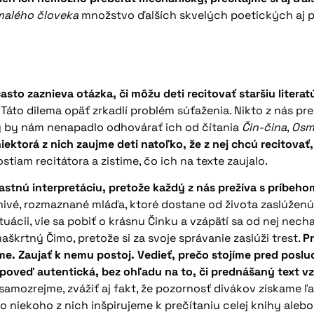
malého človeka
množstvo ďalších skvelých poetických aj pr
sto zaznieva otázka, či môžu deti recitovať staršiu literat
.
Táto dilema opäť zrkadlí problém súťaženia. Nikto z nás p
dy by nám nenapadlo odhovárať ich od čítania
Čin-čina
,
Osm
iektorá z nich zaujme deti natoľko, že z nej chcú recitova
tiam recitátora a zistime, čo ich na texte zaujalo.
vlastnú interpretáciu, pretože každý z nás prežíva s príb
nivé, rozmaznané mláďa, ktoré dostane od života zaslúženú
ituácii, vie sa pobiť o krásnu Činku a vzápätí sa od nej nec
škrtný Čimo, pretože si za svoje správanie zaslúži trest.
Pr
ráme. Zaujať k nemu postoj. Vedieť, prečo stojíme pred pos
poveď autentická, bez ohľadu na to, či prednášaný text vz
amozrejme, zvážiť aj fakt, že pozornosť divákov získame ľa
niekoho z nich inšpirujeme k prečítaniu celej knihy alebo 