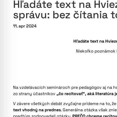
Hľadáte text na Hvi
správu: bez čítania 
11. apr 2024
Hľadáte text na Hviez
Niekoľko poznámok k
Na vzdelávacích seminároch pre pedagógov aj na ho
zo strany účastníkov
„čo recitovať“, aká literatúra 
V závere všetkých debát zvyčajne prídeme na to, ž
text vhodný na prednes
. Generálna otázka však znie
predtým zodpovedali otázku,
PREČO chceme recito