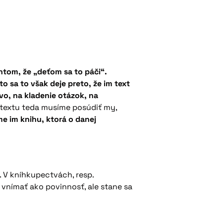
ntom, že „deťom sa to páči“.
o sa to však deje preto, že im text
tvo, na kladenie otázok, na
u textu teda musíme posúdiť my,
me im knihu, ktorá o danej
. V kníhkupectvách, resp.
e vnímať ako povinnosť, ale stane sa