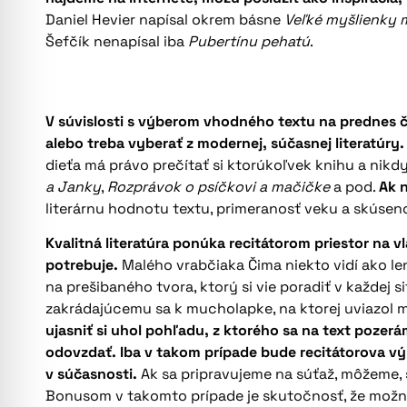
Daniel Hevier napísal okrem básne
Veľké myšlienky 
Šefčík nenapísal iba
Pubertínu pehatú
.
V súvislosti s výberom vhodného textu na prednes ča
alebo treba vyberať z modernej, súčasnej literatúry
dieťa má právo prečítať si ktorúkoľvek knihu a nik
a Janky
,
Rozprávok o psíčkovi a mačičke
a pod.
Ak n
literárnu hodnotu textu, primeranosť veku a skúsenos
Kvalitná literatúra ponúka recitátorom priestor na 
potrebuje.
Malého vrabčiaka Čima niekto vidí ako le
na prešibaného tvora, ktorý si vie poradiť v každej s
zakrádajúcemu sa k mucholapke, na ktorej uviazol ma
ujasniť si uhol pohľadu, z ktorého sa na text poze
odovzdať. Iba v takom prípade bude recitátorova vý
v súčasnosti.
Ak sa pripravujeme na súťaž, môžeme, s
Bonusom v takomto prípade je skutočnosť, že možno 