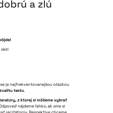
dobrú a zlú
pôjde!
 detí
se je najfrekventovanejšou otázkou
kvalitu textu
.
iteratúry, z ktorej si môžeme vybrať
 Odpoveď nájdeme ľahko, ak sme si
vať recitátorov. Respektíve chceme