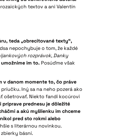
ozaických textov a ani Valentín
úru, teda „obrecitované texty“,
redsa nepochybuje o tom, že každé
ijankových rozprávok
,
Danky
ť, umožnime im to.
Posúďme však
ehom v danom momente to, čo práve
 príučku. Iný sa na neho pozerá ako
hať ošetrovať. Niekto fandí kocúrovi
i príprave prednesu je dôležité
lucháčmi a akú myšlienku im chceme
nikol pred sto rokmi alebo
hšie s literárnou novinkou.
zbierky básní.