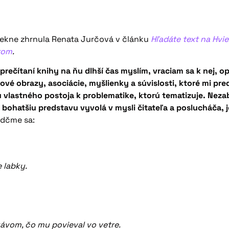
 pekne zhrnula Renata Jurčová v článku
Hľadáte text na Hvi
tom
.
rečítaní knihy na ňu dlhší čas myslím, vraciam sa k nej, o
é obrazy, asociácie, myšlienky a súvislosti, ktoré mi pre
vlastného postoja k problematike, ktorú tematizuje. Nezab
ohatšiu predstavu vyvolá v mysli čitateľa a poslucháča, je 
dčme sa:
 labky.
ávom, čo mu povieval vo vetre.