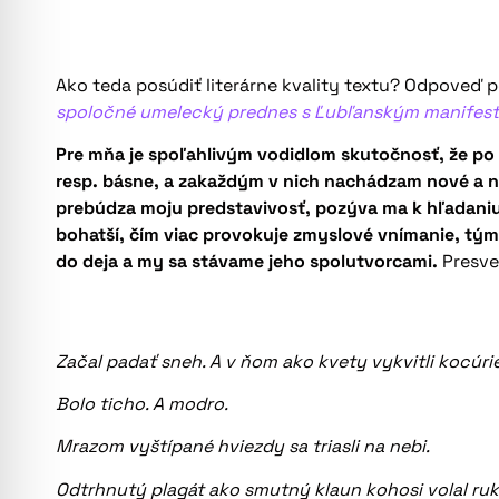
Ako teda posúdiť literárne kvality textu? Odpoveď
spoločné umelecký prednes s Ľubľanským manifes
Pre mňa je spoľahlivým vodidlom skutočnosť, že po p
resp. básne, a zakaždým v nich nachádzam nové a nov
prebúdza moju predstavivosť, pozýva ma k hľadaniu 
bohatší, čím viac provokuje zmyslové vnímanie, tým b
do deja a my sa stávame jeho spolutvorcami.
Presve
Začal padať sneh. A v ňom ako kvety vykvitli kocúrie
Bolo ticho. A modro.
Mrazom vyštípané hviezdy sa triasli na nebi.
Odtrhnutý plagát ako smutný klaun kohosi volal ruk