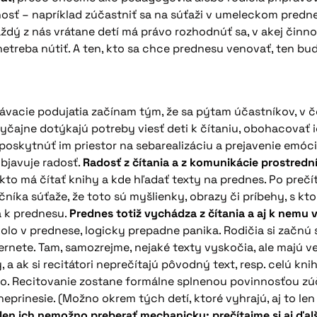
nosť – napríklad zúčastniť sa na súťaži v umeleckom pre
aždý z nás vrátane detí má právo rozhodnúť sa, v akej činnos
netreba nútiť. A ten, kto sa chce prednesu venovať, ten bude
lávacie podujatia začínam tým, že sa pýtam účastníkov, v č
ajne dotýkajú potreby viesť deti k čítaniu, obohacovať ic
, poskytnúť im priestor na sebarealizáciu a prejavenie em
objavuje radosť.
Radosť z čítania a z komunikácie prostred
 kto má čítať knihy a kde hľadať texty na prednes. Po prečít
očníka súťaže, že toto sú myšlienky, obrazy či príbehy, s k
a k prednesu.
Prednes totiž vychádza z čítania a aj k nemu 
olo v prednese, logicky prepadne panika. Rodičia si začn
nternete. Tam, samozrejme, nejaké texty vyskočia, ale majú v
 a ak si recitátori neprečítajú pôvodný text, resp. celú kn
o. Recitovanie zostane formálne splnenou povinnosťou zúč
prinesie. (Možno okrem tých detí, ktoré vyhrajú, aj to len
 len ich nemožno preberať mechanicky; prečítajme si aj ďa