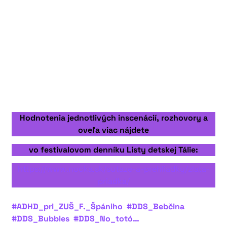
Hodnotenia jednotlivých inscenácií, rozhovory a
oveľa viac nájdete
vo festivalovom denníku Listy detskej Tálie:
https://www.nocka.sk/sutaze-a-prehliadky/zlata-
priadka/
#ADHD_pri_ZUŠ_F._Špániho
#DDS_Bebčina
#DDS_Bubbles
#DDS_No_totó…