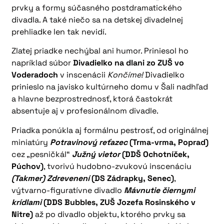
prvky a formy súčasného postdramatického
divadla. A také niečo sa na detskej divadelnej
prehliadke len tak nevidí.
Zlatej priadke nechýbal ani humor. Priniesol ho
napríklad súbor
Divadielko na dlani zo ZUŠ vo
Voderadoch
v inscenácii
Končíme!
Divadielko
prinieslo na javisko kultúrneho domu v Šali nadhľad
a hlavne bezprostrednosť, ktorá častokrát
absentuje aj v profesionálnom divadle.
Priadka ponúkla aj formálnu pestrosť, od originálnej
miniatúry
Potravinový reťazec
(Trma-vrma, Poprad)
cez „pesničkál“
Južný vietor
(DDŠ Ochotníček,
Púchov)
, tvorivú hudobno-zvukovú inscenáciu
(Takmer) Zdrevenení
(DS Zádrapky, Senec)
,
výtvarno-figuratívne divadlo
Mávnutie čiernymi
krídlami
(DDS Bubbles, ZUŠ Jozefa Rosinského v
Nitre)
až po divadlo objektu, ktorého prvky sa