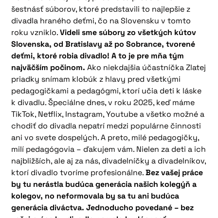
šestnásť súborov, ktoré predstavili to najlepšie z
divadla hraného deťmi, čo na Slovensku v tomto
roku vzniklo.
Videli sme súbory zo všetkých kútov
Slovenska, od Bratislavy až po Sobrance, tvorené
deťmi, ktoré robia divadlo! A to je pre mňa tým
najväčším počinom.
Ako niekdajšia účastníčka Zlatej
priadky snímam klobúk z hlavy pred všetkými
pedagogičkami a pedagógmi, ktorí učia deti k láske
k divadlu. Špeciálne dnes, v roku 2025, keď máme
TikTok, Netflix, Instagram, Youtube a všetko možné a
chodiť do divadla nepatrí medzi populárne činnosti
ani vo svete dospelých. A preto, milé pedagogičky,
milí pedagógovia – ďakujem vám. Nielen za deti a ich
najbližších, ale aj za nás, divadelníčky a divadelníkov,
ktorí divadlo tvoríme profesionálne.
Bez vašej práce
by tu nerástla budúca generácia našich kolegýň a
kolegov, no neformovala by sa tu ani budúca
generácia diváctva. Jednoducho povedané – bez