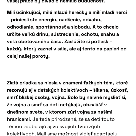
vašej práce by divadlo nemalo budúcnosť.
Milí účinkujúci, milé mladé herečky a milí mladí herci
– priniesli ste energiu, nadšenie, odvahu,
odhodlanie, spontánnosť a slobodu. A to chcelo
určite veľkú drinu, sústredenie, ochotu, snahu a
veľa obetovaného času. Zaslúžite si potlesk –
každý, ktorý zaznel v sále, ale aj tento na papieri od
celej našej poroty.
Zlatá priadka sa niesla v znamení ťažkých tém, ktoré
rezonujú aj v detských kolektívoch – šikana, úzkosť,
smrť blízkej osoby, vojna. Bolo by naivné myslieť si,
že vojna a smrť sa detí netýkajú, obzvlášť v
dnešnom svete, v ktorom zúri vojna za našimi
hranicami.
Je teda prirodzené, že sa deti touto
témou zaoberajú aj vo svojich tvorivých
kolektívoch. Mali sme možnosť vidieť adaptáciu