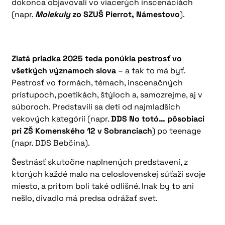
dokonca objavovali vo viacerých inscenáciách
(napr.
Molekuly
zo SZUŠ Pierrot, Námestovo
).
Zlatá priadka 2025 teda ponúkla pestrosť vo
všetkých významoch slova
– a tak to má byť.
Pestrosť vo formách, témach, inscenačných
prístupoch, poetikách, štýloch a, samozrejme, aj v
súboroch. Predstavili sa deti od najmladších
vekových kategórií (napr.
DDS No totó… pôsobiaci
pri ZŠ Komenského 12 v Sobranciach
) po teenage
(napr. DDS Bebčina).
Šestnásť skutočne naplnených predstavení, z
ktorých každé malo na celoslovenskej súťaži svoje
miesto, a pritom boli také odlišné. Inak by to ani
nešlo, divadlo má predsa odrážať svet.