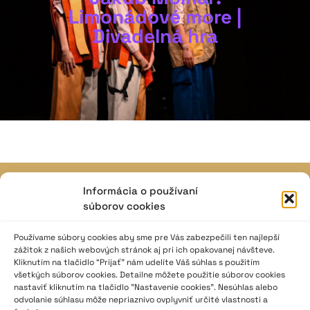
Limonádové more |
Divadelná hra
Informácia o používaní
JAVISKO
súborov cookies
ISSN: 2730-1257
e-mail: javisko.noc@nocka.sk
Používame súbory cookies aby sme pre Vás zabezpečili ten najlepší
zážitok z našich webových stránok aj pri ich opakovanej návšteve.
Kliknutím na tlačidlo “Prijať” nám udelíte Váš súhlas s použitím
Nám. SNP č. 12, 812 34 Bratislava 1
všetkých súborov cookies. Detailne môžete použitie súborov cookies
Slovenská republika
nastaviť kliknutím na tlačidlo "Nastavenie cookies". Nesúhlas alebo
odvolanie súhlasu môže nepriaznivo ovplyvniť určité vlastnosti a