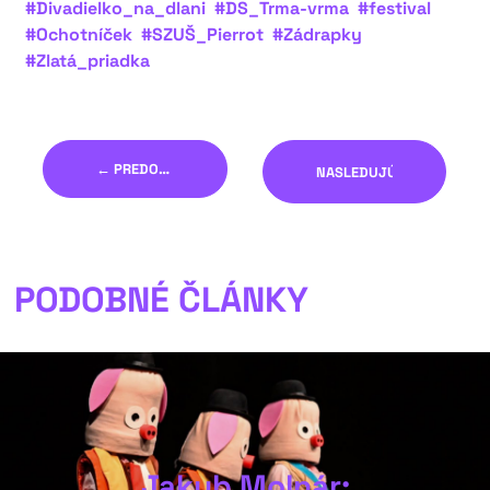
#Divadielko_na_dlani
#DS_Trma-vrma
#festival
#Ochotníček
#SZUŠ_Pierrot
#Zádrapky
#Zlatá_priadka
← PREDOŠLÝ
NASLEDUJÚCI →
PODOBNÉ ČLÁNKY
Jakub Molnár: