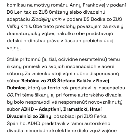
komiksu na motívy románu Anny Frankovej v podaní
DS Len tak zo ZUŠ Smižany alebo divadelnú
adaptáciu
Zlodejky kníh
v podaní DS Bodka zo ZUŠ
Veľký Krtíš. Obe tieto predlohy považujem za skvelý
dramaturgický výber, nakoľko obe predstavujú
detské hrdinstvo práve v časoch prebiehajúcej
vojny.
Stále prítomnú (a, žiaľ, očividne nesmrteľnú) tému
šikany priniesli vo svojich inscenáciách viaceré
súbory. Za zmienku stojí výnimočne disponovaný
súbor
Bebčina zo ZUŠ Štefana Baláža z Novej
Dubnice
, ktorý sa tento rok predstavil s inscenáciou
00
. Pri téme šikany aj pri forme autorského divadla
by bolo nespravodlivé nespomenúť novovzniknutý
súbor
ADHD – Adaptívni, Dramatickí, Hraví
Divadelníci zo Žiliny
, pôsobiaci pri ZUŠ Ferka
Špániho. ADHD predstavili v rámci autorského
divadla mimoriadne kolektívne dielo využívajúce