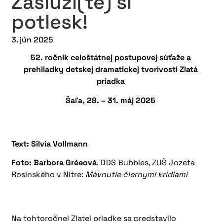
Zaslúži(te) si
potlesk!
3. jún 2025
52. ročník celoštátnej postupovej súťaže a
prehliadky detskej dramatickej tvorivosti Zlatá
priadka
Šaľa, 28. – 31. máj 2025
Text: Silvia Vollmann
Foto: Barbora Gréeová
, DDS Bubbles, ZUŠ Jozefa
Rosinského v Nitre:
Mávnutie čiernymi krídlami
Na tohtoročnej Zlatej priadke sa predstavilo