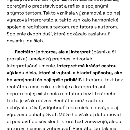
opretými o predstavivosť a reflexie spojenými
s týmto textom. Takto vznikala významová a po nej
výrazová interpretácia, takto vznikalo harmonické
spojenie recitátora s textom, recitátora s autorom.
Spojenie dvoch duší, ktoré dokázalo zasiahnuť
desiatky ďalších.
Recitátor je tvorca, ale aj interpret
(básnika či
prozaika), umelecký prednes je tvorivé
interpretačné umenie.
Interpret má kráčať cestou
výkladu diela, ktoré si vybral, a hľadať spôsoby, ako
ho verejnosti čo najlepšie priblížiť.
Literárny text bez
recitátora umelecky existuje a interpreta ani
nepotrebuje; existencia recitátora bez literárneho
textu je však otázna. Recitátor môže autora
nebývalo oživiť, vdýchnuť textu nielen nový, ale aj
výrazovo bohatý život. Môže ho však aj deformovať
či postaviť do súvislostí, ktoré text znevažujú, alebo
autorovi nemusia vyhovovať. Recitátor by tak mal