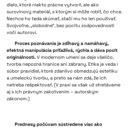
dielo, ktoré niekto prácne vytvoril, ale ako
surovinový materiál, s ktorým si môže robiť, čo chce.
Nechce ho teda skúmať, stačí mu ho len používať.
Svojvoľne, „slobodne“, bez pocitu zodpovednosti
voči autorovi.
Proces poznávania je zdĺhavý a namáhavý,
efektná manipulácia príťažlivá, rýchla a dáva pocit
originálnosti.
V modernom umení sa deje všeličo,
tvorba nepozná hranice ani zábrany. Etika je veda i
súbor pravidiel, ktoré zdanlivo obmedzujú estetiku
a umeleckú tvorbu, a preto sa nám zdá, že ich
netreba rešpektovať. (V praxi sa však už stretávame
aj s ich právnym zakotvením – autorským
zákonom.)
Prednesy počúvam sústredene viac ako