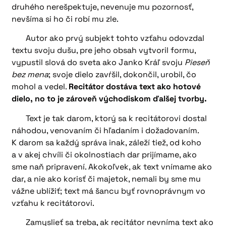
druhého nerešpektuje, nevenuje mu pozornosť,
nevšíma si ho či robí mu zle.
Autor ako prvý subjekt tohto vzťahu odovzdal
textu svoju dušu, pre jeho obsah vytvoril formu,
vypustil slová do sveta ako Janko Kráľ svoju
Pieseň
bez mena
; svoje dielo zavŕšil, dokončil, urobil, čo
mohol a vedel.
Recitátor dostáva text ako hotové
dielo, no to je zároveň východiskom ďalšej tvorby.
Text je tak darom, ktorý sa k recitátorovi dostal
náhodou, venovaním či hľadaním i dožadovaním.
K darom sa každý správa inak, záleží tiež, od koho
a v akej chvíli či okolnostiach dar prijímame, ako
sme naň pripravení. Akokoľvek, ak text vnímame ako
dar, a nie ako korisť či majetok, nemali by sme mu
vážne ublížiť; text má šancu byť rovnoprávnym vo
vzťahu k recitátorovi.
Zamyslieť sa treba, ak recitátor nevníma text ako