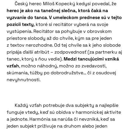
Český herec Miloš Kopecký kedysi povedal, že
herec je ako na tanečnej slečna, ktorá čaká na
vyzvanie do tanca
.
V umeleckom prednese sú v tejto
pozícii texty
, ktoré si recitátor vyberá na svoje
vystúpenia. Recitátor sa pohybuje v obrovskom
priestore slobody až do chvíle, kým sa pre jeden
z textov nerozhodne. Od tej chvíle sa k jeho slobode
pripája ďalší atribút – zodpovednosť (za partnerku aj
tanec, ktorý s ňou vedie).
Medzi tancujúcimi vzniká
vzťah
, možno náhodný, možno zo zvedavosti,
skúmania, túžby po dobrodružstve… či z osudovej
nevyhnutnosti.
Každý vzťah potrebuje dva subjekty a najlepšie
funguje vtedy, keď sú obidva v harmonickej aktivite
a jednote. Harmónia sa narúša či nevzniká, keď sa
jeden subjekt priživuje na druhom alebo jeden