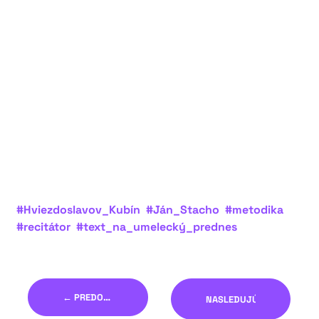
#Hviezdoslavov_Kubín
#Ján_Stacho
#metodika
#recitátor
#text_na_umelecký_prednes
← PREDOŠLÝ
NASLEDUJÚCI →