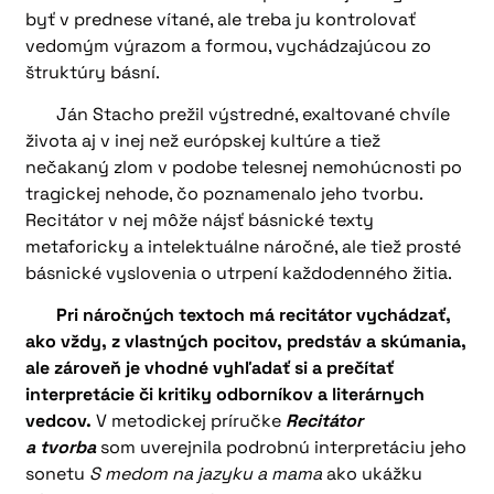
byť v prednese vítané, ale treba ju kontrolovať
vedomým výrazom a formou, vychádzajúcou zo
štruktúry básní.
Ján Stacho prežil výstredné, exaltované chvíle
života aj v inej než európskej kultúre a tiež
nečakaný zlom v podobe telesnej nemohúcnosti po
tragickej nehode, čo poznamenalo jeho tvorbu.
Recitátor v nej môže nájsť básnické texty
metaforicky a intelektuálne náročné, ale tiež prosté
básnické vyslovenia o utrpení každodenného žitia.
Pri náročných textoch má recitátor vychádzať,
ako vždy, z vlastných pocitov, predstáv a skúmania,
ale zároveň je vhodné vyhľadať si a prečítať
interpretácie či kritiky odborníkov a literárnych
vedcov.
V metodickej príručke
Recitátor
a tvorba
som uverejnila podrobnú interpretáciu jeho
sonetu
S medom na jazyku a mama
ako ukážku