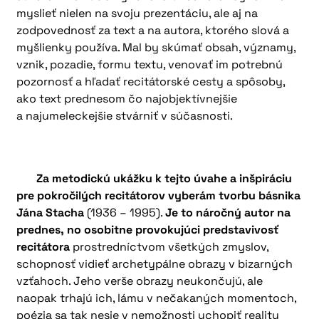
myslieť nielen na svoju prezentáciu, ale aj na
zodpovednosť za text a na autora, ktorého slová a
myšlienky používa. Mal by skúmať obsah, významy,
vznik, pozadie, formu textu, venovať im potrebnú
pozornosť a hľadať recitátorské cesty a spôsoby,
ako text prednesom čo najobjektívnejšie
a najumeleckejšie stvárniť v súčasnosti.
Za metodickú ukážku k tejto úvahe a inšpiráciu
pre pokročilých recitátorov vyberám tvorbu básnika
Jána Stacha
(1936 – 1995).
Je to náročný autor na
prednes, no osobitne provokujúci predstavivosť
recitátora
prostredníctvom všetkých zmyslov,
schopnosť vidieť archetypálne obrazy v bizarných
vzťahoch. Jeho verše obrazy neukončujú, ale
naopak trhajú ich, lámu v nečakaných momentoch,
poézia sa tak nesie v nemožnosti uchopiť realitu