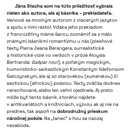
Jána Stacha som na túto príležitosť vybrala
nielen ako autora, ale aj básnika – prekladateľa.
Venoval sa mnohým autorom z viacerých jazykov
a spolu s nimi rástol. Vďaka jeho prekladom
z francúzštiny máme šancu zoznámiť sa s málo
známymi básnikmi romantizmu u nás (piesňové
texty Pierra Jeana Bérangera, surrealistické
a historické vízie vo veršoch v próze Aloysia
Bertranda:
Gašpar noci
), s poľským magickým,
humoristicko-sarkastickým Konstantym Ildefonsom
Galczynskym, ale aj so starovekou (sumerskou) či
exotickou (africkou) poéziou. Texty zväčša dodnes
nerecitované, alebo len veľmi ojedinele. Aj preto
môže byť tento básnik, ktorého nájdete
v antikvariátoch a knižniciach, výzvou ak aj nie na
prednes, tak aspoň na
dobrodružný prieskum
náročnej poézie
. Na „tanec“ s ňou sa naozaj
nezabúda.