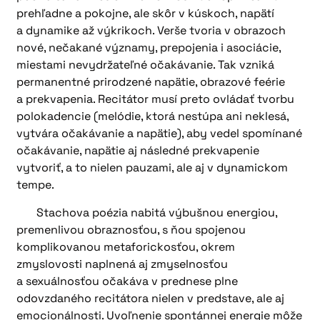
prehľadne a pokojne, ale skôr v kúskoch, napätí
a dynamike až výkrikoch. Verše tvoria v obrazoch
nové, nečakané významy, prepojenia i asociácie,
miestami nevydržateľné očakávanie. Tak vzniká
permanentné prirodzené napätie, obrazové feérie
a prekvapenia. Recitátor musí preto ovládať tvorbu
polokadencie (melódie, ktorá nestúpa ani neklesá,
vytvára očakávanie a napätie), aby vedel spomínané
očakávanie, napätie aj následné prekvapenie
vytvoriť, a to nielen pauzami, ale aj v dynamickom
tempe.
Stachova poézia nabitá výbušnou energiou,
premenlivou obraznosťou, s ňou spojenou
komplikovanou metaforickosťou, okrem
zmyslovosti naplnená aj zmyselnosťou
a sexuálnosťou očakáva v prednese plne
odovzdaného recitátora nielen v predstave, ale aj
emocionálnosti. Uvoľnenie spontánnej energie môže