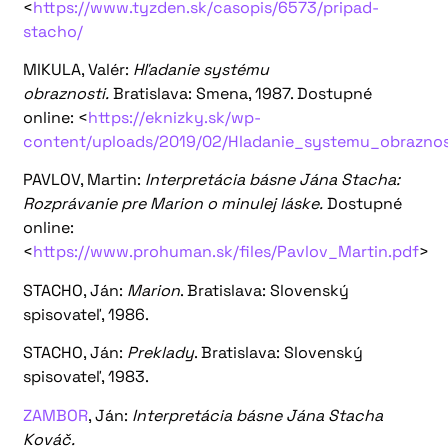
<
https://www.tyzden.sk/casopis/6573/pripad-
stacho/
MIKULA, Valér:
Hľadanie systému
obraznosti.
Bratislava: Smena, 1987. Dostupné
online: <
https://eknizky.sk/wp-
content/uploads/2019/02/Hladanie_systemu_obraznos
PAVLOV, Martin:
Interpretácia básne Jána Stacha:
Rozprávanie pre Marion o minulej láske.
Dostupné
online:
<
https://www.prohuman.sk/files/Pavlov_Martin.pdf
>
STACHO, Ján:
Marion
. Bratislava: Slovenský
spisovateľ, 1986.
STACHO, Ján:
Preklady
. Bratislava: Slovenský
spisovateľ, 1983.
ZAMBOR
, Ján:
Interpretácia básne Jána Stacha
Kováč.