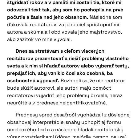
štyridsať rokov a v pamäti mi zostali tie, ktoré mi
odovzdali text tak, aby som ho pochopila na prvé
počutie a žasla nad jeho obsahom.
Následne som
ďakovala recitátorovi za jeho cieľ sprístupniť mi
autora a skúmala i obdivovala jeho majstrovstvo,
ako zážitok vo mne vyvolal.
Dnes sa stretávam s cieľom viacerých
recitátorov prezentovať a riešiť problémy vlastného
sveta a k nim si hľadať autorov alebo vyberať texty,
prepájať ich, aby vzniklo čosi ako osobná, ba
osobnostná výpoveď.
Rozhodli sa, že nie recitátor
bude slúžiť autorovi, ale autori majú pomôcť
recitátorovi vyjadriť jeho problémy či ciele, neraz
neurčité a v prednese neidentifikovateľné.
Prednesy spred desaťročí vychádzali z dôslednej
obsahovej interpretácie, snahy uchopiť aj formu
umeleckého textu a následne hľadali recitátorský
výraz prostriedkami (dôraz, melódia, tempo, pauza)