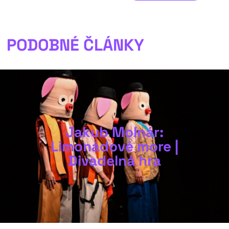
PODOBNÉ ČLÁNKY
Jakub Molnár:
Limonádové more |
Divadelná hra