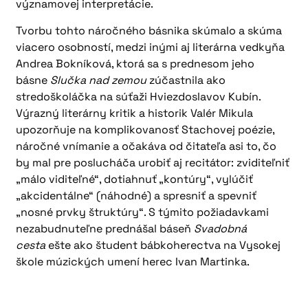
významovej interpretácie.
Tvorbu tohto náročného básnika skúmalo a skúma
viacero osobností, medzi inými aj literárna vedkyňa
Andrea Bokníková, ktorá sa s prednesom jeho
básne
Slučka nad zemou
zúčastnila ako
stredoškoláčka na súťaži Hviezdoslavov Kubín.
Výrazný literárny kritik a historik Valér Mikula
upozorňuje na komplikovanosť Stachovej poézie,
náročné vnímanie a očakáva od čitateľa asi to, čo
by mal pre poslucháča urobiť aj recitátor: zviditeľniť
„málo viditeľné“, dotiahnuť „kontúry“, vylúčiť
„akcidentálne“ (náhodné) a spresniť a spevniť
„nosné prvky štruktúry“. S týmito požiadavkami
nezabudnuteľne prednášal báseň
Svadobná
cesta
ešte ako študent bábkoherectva na Vysokej
škole múzických umení herec Ivan Martinka.