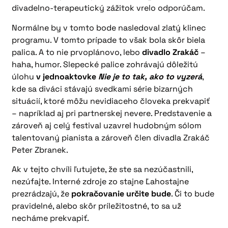
divadelno-terapeutický zážitok vrelo odporúčam.
Normálne by v tomto bode nasledoval zlatý klinec
programu. V tomto prípade to však bola skôr biela
palica. A to nie prvoplánovo, lebo
divadlo Zrakáč
–
haha, humor. Slepecké palice zohrávajú dôležitú
úlohu
v jednoaktovke
Nie je to tak, ako to vyzerá
,
kde sa diváci stávajú svedkami série bizarných
situácií, ktoré môžu nevidiaceho človeka prekvapiť
– napríklad aj pri partnerskej nevere. Predstavenie a
zároveň aj celý festival uzavrel hudobným sólom
talentovaný pianista a zároveň člen divadla Zrakáč
Peter Zbranek.
Ak v tejto chvíli ľutujete, že ste sa nezúčastnili,
nezúfajte. Interné zdroje zo stajne Ľahostajne
prezrádzajú, že
pokračovanie určite bude
. Či to bude
pravidelné, alebo skôr príležitostné, to sa už
necháme prekvapiť.