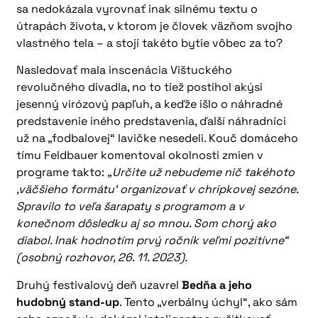
sa nedokázala vyrovnať inak silnému textu o
útrapách života, v ktorom je človek väzňom svojho
vlastného tela – a stojí takéto bytie vôbec za to?
Nasledovať mala inscenácia Vištuckého
revolučného divadla, no to tiež postihol akýsi
jesenný virózový papľuh, a keďže išlo o náhradné
predstavenie iného predstavenia, ďalší náhradníci
už na „fodbalovej“ lavičke nesedeli. Kouč domáceho
tímu Feldbauer komentoval okolnosti zmien v
programe takto:
„Určite už nebudeme nič takéhoto
,väčšieho formátu‘ organizovať v chrípkovej sezóne.
Spravilo to veľa šarapaty s programom a v
konečnom dôsledku aj so mnou. Som chorý ako
diabol. Inak hodnotím prvý ročník veľmi pozitívne“
(osobný rozhovor, 26. 11. 2023).
Druhý festivalový deň uzavrel
Bedňa a jeho
hudobný stand-up
. Tento „verbálny úchyl“, ako sám