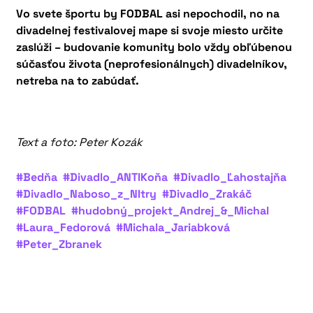
Vo svete športu by FODBAL asi nepochodil, no na
divadelnej festivalovej mape si svoje miesto určite
zaslúži – budovanie komunity bolo vždy obľúbenou
súčasťou života (neprofesionálnych) divadelníkov,
netreba na to zabúdať.
Text a foto: Peter Kozák
#Bedňa
#Divadlo_ANTIKoňa
#Divadlo_Ľahostajňa
#Divadlo_Naboso_z_NItry
#Divadlo_Zrakáč
#FODBAL
#hudobný_projekt_Andrej_&_Michal
#Laura_Fedorová
#Michala_Jariabková
#Peter_Zbranek