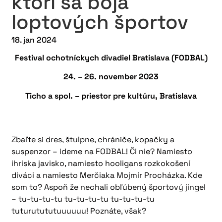
ktorí sa boja
loptových športov
18. jan 2024
Festival ochotníckych divadiel Bratislava (FODBAL)
24. – 26. november 2023
Ticho a spol. – priestor pre kultúru, Bratislava
Zbaľte si dres, štulpne, chrániče, kopačky a
suspenzor – ideme na FODBAL! Či nie? Namiesto
ihriska javisko, namiesto hooligans rozkokošení
diváci a namiesto Merčiaka Mojmír Procházka. Kde
som to? Aspoň že nechali obľúbený športový jingel
– tu-tu-tu-tu tu-tu-tu-tu tu-tu-tu-tu
tuturutututuuuuuu! Poznáte, však?