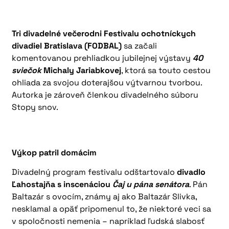
Tri divadelné večerodni Festivalu ochotníckych
divadiel Bratislava (FODBAL)
sa začali
komentovanou prehliadkou jubilejnej výstavy
40
sviečok
Michaly Jariabkovej
, ktorá sa touto cestou
ohliada za svojou doterajšou výtvarnou tvorbou.
Autorka je zároveň členkou divadelného súboru
Stopy snov.
Výkop patril domácim
Divadelný program festivalu odštartovalo
divadlo
Ľahostajňa s inscenáciou
Čaj u pána senátora
. Pán
Baltazár s ovocím, známy aj ako Baltazár Slivka,
nesklamal a opäť pripomenul to, že niektoré veci sa
v spoločnosti nemenia – napríklad ľudská slabosť