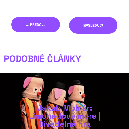
← PREDOŠLÝ
NASLEDUJÚCI →
PODOBNÉ ČLÁNKY
Jakub Molnár:
Limonádové more |
Divadelná hra