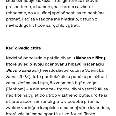
seba označuje, dokázal inteligentne zužitkovať
presne ten typ humoru, na ktorom sa všetci
rehoceme, no v slušnej spoločnosti sa to hanbíme
priznať. Keď sa však zhasne hľadisko, ostych z
nevhodných vtipov sa rýchlo vytratí.
Keď divadlo cítite
Nedeľné popoludnie patrilo divadlu
Naboso z Nitry,
ktoré uviedlo svoju oceňovanú hĺbavú inscenáciu
Slovo o Jankovi
(Hviezdoslavov Kubín a Scénická
žatva, 2023). Toto poetické dielo ponúka príležitosť
zamyslieť sa nad tým, čo znamená byť divným
(Jankom) – a nie sme tak trochu divní všetci? Ak sa
necítite na výlet do útrob vlastného bytia, určite si
užijete aspoň senzorický trip v podobe prítmia,
zvukov vodných kvapiek a omamnej vône levandule,
ktorá vás príjemne opantá už vo foyeri. Tento