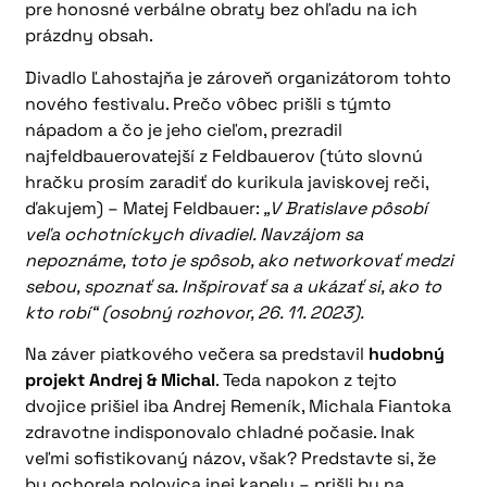
pre honosné verbálne obraty bez ohľadu na ich
prázdny obsah.
Divadlo Ľahostajňa je zároveň organizátorom tohto
nového festivalu. Prečo vôbec prišli s týmto
nápadom a čo je jeho cieľom, prezradil
najfeldbauerovatejší z Feldbauerov (túto slovnú
hračku prosím zaradiť do kurikula javiskovej reči,
ďakujem) – Matej Feldbauer:
„V Bratislave pôsobí
veľa ochotníckych divadiel. Navzájom sa
nepoznáme, toto je spôsob, ako networkovať medzi
sebou, spoznať sa. Inšpirovať sa a ukázať si, ako to
kto robí“ (osobný rozhovor, 26. 11. 2023).
Na záver piatkového večera sa predstavil
hudobný
projekt Andrej & Michal
. Teda napokon z tejto
dvojice prišiel iba Andrej Remeník, Michala Fiantoka
zdravotne indisponovalo chladné počasie. Inak
veľmi sofistikovaný názov, však? Predstavte si, že
by ochorela polovica inej kapely – prišli by na