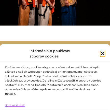
Informácia o používaní
JAVISKO
súborov cookies
ISSN: 2730-1257
e-mail: javisko.noc@nocka.sk
Používame súbory cookies aby sme pre Vás zabezpečili ten najlepší
zážitok z našich webových stránok aj pri ich opakovanej návšteve.
Kliknutím na tlačidlo “Prijať” nám udelíte Váš súhlas s použitím
Nám. SNP č. 12, 812 34 Bratislava 1
všetkých súborov cookies. Detailne môžete použitie súborov cookies
Slovenská republika
nastaviť kliknutím na tlačidlo "Nastavenie cookies". Nesúhlas alebo
odvolanie súhlasu môže nepriaznivo ovplyvniť určité vlastnosti a
funkcie.
2023–2025 ©
Národné osvetové centrum
Všetky práva vyhradené.
Správa služieb
Logofont by
Peter Biľak
.