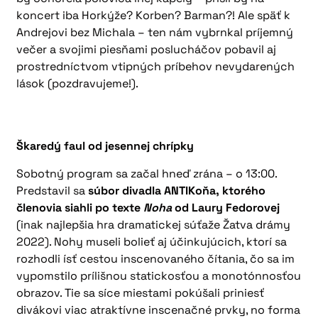
koncert iba Horkýže? Korben? Barman?! Ale späť k
Andrejovi bez Michala – ten nám vybrnkal príjemný
večer a svojimi piesňami poslucháčov pobavil aj
prostredníctvom vtipných príbehov nevydarených
lások (pozdravujeme!).
Škaredý faul od jesennej chrípky
Sobotný program sa začal hneď zrána – o 13:00.
Predstavil sa
súbor divadla ANTIKoňa, ktorého
členovia siahli po texte
Noha
od Laury Fedorovej
(inak najlepšia hra dramatickej súťaže Žatva drámy
2022). Nohy museli bolieť aj účinkujúcich, ktorí sa
rozhodli ísť cestou inscenovaného čítania, čo sa im
vypomstilo prílišnou statickosťou a monotónnosťou
obrazov. Tie sa síce miestami pokúšali priniesť
divákovi viac atraktívne inscenačné prvky, no forma