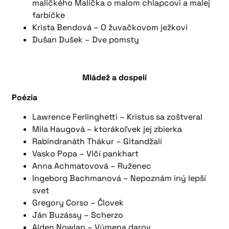
maličkého Malíčka o malom chlapcovi a malej
farbičke
Krista Bendová – O žuvačkovom ježkovi
Dušan Dušek – Dve pomsty
Mládež a dospelí
Poézia
Lawrence Ferlinghetti – Kristus sa zoštveral
Mila Haugová – ktorákoľvek jej zbierka
Rabíndranáth Thákur – Gitandžalí
Vasko Popa – Vlčí pankhart
Anna Achmatovová – Ruženec
Ingeborg Bachmanová – Nepoznám iný lepší
svet
Gregory Corso – Človek
Ján Buzássy – Scherzo
Alden Nowlan – Výmena darov