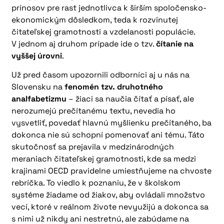
prínosov pre rast jednotlivca k širším spoločensko-
ekonomickým dôsledkom, teda k rozvinutej
čitateľskej gramotnosti a vzdelanosti populácie.
V jednom aj druhom prípade ide o tzv.
čítanie na
vyššej úrovni
.
Už pred časom upozornili odborníci aj u nás na
Slovensku na
fenomén tzv. druhotného
analfabetizmu
– žiaci sa naučia čítať a písať, ale
nerozumejú prečítanému textu, nevedia ho
vysvetliť, povedať hlavnú myšlienku prečítaného, ba
dokonca nie sú schopní pomenovať ani tému. Táto
skutočnosť sa prejavila v medzinárodných
meraniach čitateľskej gramotnosti, kde sa medzi
krajinami OECD pravidelne umiestňujeme na chvoste
rebríčka. To viedlo k poznaniu, že v školskom
systéme žiadame od žiakov, aby ovládali množstvo
vecí, ktoré v reálnom živote nevyužijú a dokonca sa
s nimi už nikdy ani nestretnú, ale zabúdame na