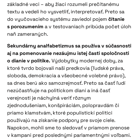
základné veci – aby žiaci rozumeli prečítanému
textu a vedeli ho vysvetliť, interpretovať. Preto sa
do vyučovacieho systému zaviedol pojem
čítanie
s porozumením
a v testovaniach pribúda počet úloh
naň zameraných.
Sekundárny analfabetizmus sa používa v súčasnosti
aj na pomenovanie nezáujmu istej časti spoločnosti
o dianie v politike.
Výdobytky modernej doby, za
ktoré tvrdo bojovali naši predkovia (ľudské práva,
sloboda, demokracia a všeobecné volebné právo),
sa dnes berú ako samozrejmosť. Preto sa časť ľudí
nezúčastňuje na politickom dianí a iná časť
verejnosti je náchylná veriť rôznym
zjednodušeniam, konšpiráciám, polopravdám či
priamo klamstvám, ktoré populistickí politici
používajú na získanie podpory pre svoje ciele.
Napokon, mohli sme to sledovať v priamom prenose
v kampani pred poslednými parlamentnými voľbami.