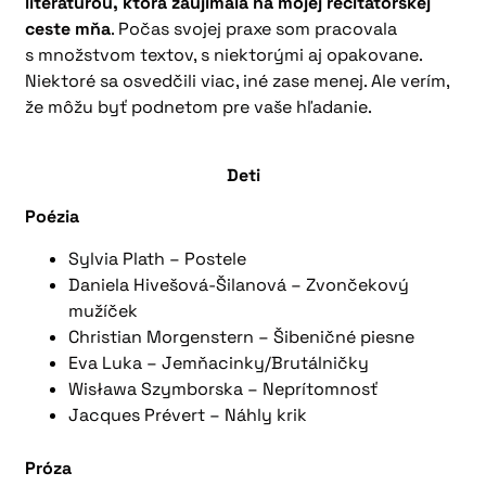
literatúrou, ktorá zaujímala na mojej recitátorskej
ceste mňa
. Počas svojej praxe som pracovala
s množstvom textov, s niektorými aj opakovane.
Niektoré sa osvedčili viac, iné zase menej. Ale verím,
že môžu byť podnetom pre vaše hľadanie.
Deti
Poézia
Sylvia Plath – Postele
Daniela Hivešová-Šilanová – Zvončekový
mužíček
Christian Morgenstern – Šibeničné piesne
Eva Luka – Jemňacinky/Brutálničky
Wisława Szymborska – Neprítomnosť
Jacques Prévert – Náhly krik
Próza