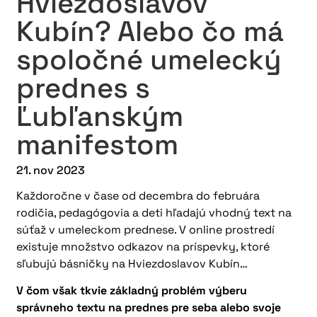
Hviezdoslavov
Kubín? Alebo čo má
spoločné umelecký
prednes s
Ľubľanským
manifestom
21. nov 2023
Každoročne v čase od decembra do februára
rodičia, pedagógovia a deti hľadajú vhodný text na
súťaž v umeleckom prednese. V online prostredí
existuje množstvo odkazov na príspevky, ktoré
sľubujú básničky na Hviezdoslavov Kubín…
V čom však tkvie základný problém výberu
správneho textu na prednes pre seba alebo svoje