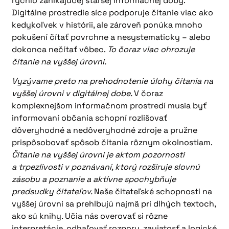
rýchlo zanikajúcej staršej informačnej doby.
Digitálne prostredie síce podporuje čítanie viac ako
kedykoľvek v histórii, ale zároveň ponúka mnoho
pokušení čítať povrchne a nesystematicky – alebo
dokonca nečítať vôbec.
To čoraz viac ohrozuje
čítanie na vyššej úrovni.
Vyzývame preto na prehodnotenie úlohy čítania na
vyššej úrovni v digitálnej dobe.
V čoraz
komplexnejšom informačnom prostredí musia byť
informovaní občania schopní rozlišovať
dôveryhodné a nedôveryhodné zdroje a pružne
prispôsobovať spôsob čítania rôznym okolnostiam.
Čítanie na vyššej úrovni je aktom pozornosti
a trpezlivosti v poznávaní, ktorý rozširuje slovnú
zásobu a poznanie a aktívne spochybňuje
predsudky čitateľov.
Naše čitateľské schopnosti na
vyššej úrovni sa prehlbujú najmä pri dlhých textoch,
ako sú knihy. Učia nás overovať si rôzne
interpretácie, odhaľovať rozpory, zaujatosť a logické