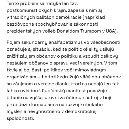
Tento problém sa netýka len tzv.
postkomunistických krajín, zápasia s ním aj
v tradičných baštách demokracie (napríklad
bezdôvodné spochybňovanie zákonnosti
prezidentských volieb Donaldom Trumpom v USA).
Pojem sekundárny analfabetizmus vo všeobecnosti
označuje aj situáciu, keď sa politické elity usilujú
znížiť záujem občanov o politiku a vzbudiť celkový
nezáujem občanov o správu vecí verejných. V tom
tkvie aj boj časti politikov voči mimovládnym
organizáciám – tie totiž združujú väčšinou občanov
so záujmom o verejné dianie, ktorí sa nedajú len tak
ľahko ovládnuť. Ľubľanský manifest považuje
čítanie na vyššej úrovni za účinný nástroj v boji
proti dezinformáciám a na rozvoj kritického
myslenia nevyhnutného v demokratickej
spoločnosti.