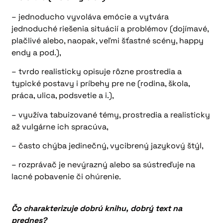
– jednoducho vyvoláva emócie a vytvára
jednoduché riešenia situácií a problémov (dojímavé,
plačlivé alebo, naopak, veľmi šťastné scény, happy
endy a pod.),
– tvrdo realisticky opisuje rôzne prostredia a
typické postavy i príbehy pre ne (rodina, škola,
práca, ulica, podsvetie a i.),
– využíva tabuizované témy, prostredia a realisticky
až vulgárne ich spracúva,
– často chýba jedinečný, vycibrený jazykový štýl,
– rozprávač je nevýrazný alebo sa sústreďuje na
lacné pobavenie či ohúrenie.
Čo charakterizuje dobrú knihu, dobrý text na
prednes?