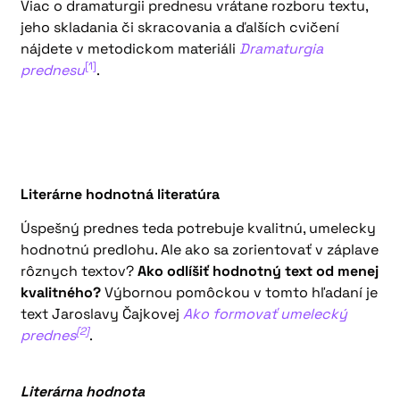
Viac o dramaturgii prednesu vrátane rozboru textu,
jeho skladania či skracovania a ďalších cvičení
nájdete v metodickom materiáli
Dramaturgia
[1]
prednesu
.
Literárne hodnotná literatúra
Úspešný prednes teda potrebuje kvalitnú, umelecky
hodnotnú predlohu. Ale ako sa zorientovať v záplave
rôznych textov?
Ako odlíšiť hodnotný text od menej
kvalitného?
Výbornou pomôckou v tomto hľadaní je
text Jaroslavy Čajkovej
Ako formovať umelecký
[2]
prednes
.
Literárna hodnota