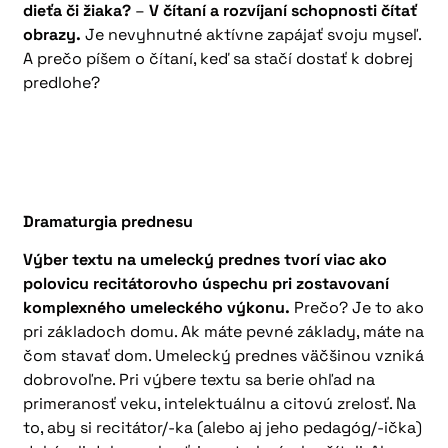
dieťa či žiaka?
–
V čítaní a rozvíjaní schopnosti čítať
obrazy.
Je nevyhnutné aktívne zapájať svoju myseľ.
A prečo píšem o čítaní, keď sa stačí dostať k dobrej
predlohe?
Dramaturgia prednesu
Výber textu na umelecký prednes tvorí viac ako
polovicu recitátorovho úspechu pri zostavovaní
komplexného umeleckého výkonu.
Prečo? Je to ako
pri základoch domu. Ak máte pevné základy, máte na
čom stavať dom. Umelecký prednes väčšinou vzniká
dobrovoľne. Pri výbere textu sa berie ohľad na
primeranosť veku, intelektuálnu a citovú zrelosť. Na
to, aby si recitátor/-ka (alebo aj jeho pedagóg/-ička)