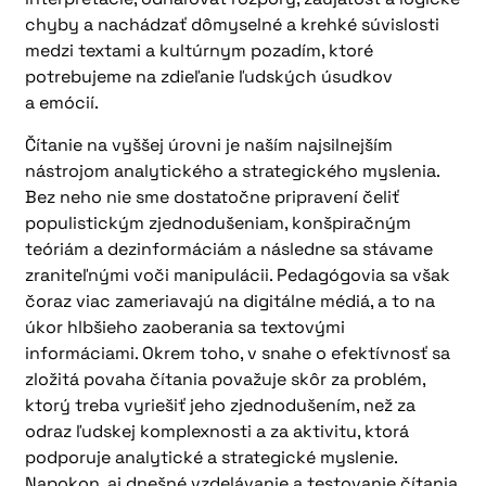
chyby a nachádzať dômyselné a krehké súvislosti
medzi textami a kultúrnym pozadím, ktoré
potrebujeme na zdieľanie ľudských úsudkov
a emócií.
Čítanie na vyššej úrovni je naším najsilnejším
nástrojom analytického a strategického myslenia.
Bez neho nie sme dostatočne pripravení čeliť
populistickým zjednodušeniam, konšpiračným
teóriám a dezinformáciám a následne sa stávame
zraniteľnými voči manipulácii. Pedagógovia sa však
čoraz viac zameriavajú na digitálne médiá, a to na
úkor hlbšieho zaoberania sa textovými
informáciami. Okrem toho, v snahe o efektívnosť sa
zložitá povaha čítania považuje skôr za problém,
ktorý treba vyriešiť jeho zjednodušením, než za
odraz ľudskej komplexnosti a za aktivitu, ktorá
podporuje analytické a strategické myslenie.
Napokon, aj dnešné vzdelávanie a testovanie čítania