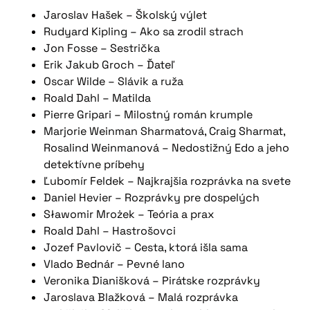
Jaroslav Hašek – Školský výlet
Rudyard Kipling – Ako sa zrodil strach
Jon Fosse – Sestrička
Erik Jakub Groch – Ďateľ
Oscar Wilde – Slávik a ruža
Roald Dahl – Matilda
Pierre Gripari – Milostný román krumple
Marjorie Weinman Sharmatová, Craig Sharmat,
Rosalind Weinmanová – Nedostižný Edo a jeho
detektívne príbehy
Ľubomír Feldek – Najkrajšia rozprávka na svete
Daniel Hevier – Rozprávky pre dospelých
Sławomir Mrożek – Teória a prax
Roald Dahl – Hastrošovci
Jozef Pavlovič – Cesta, ktorá išla sama
Vlado Bednár – Pevné lano
Veronika Dianišková – Pirátske rozprávky
Jaroslava Blažková – Malá rozprávka