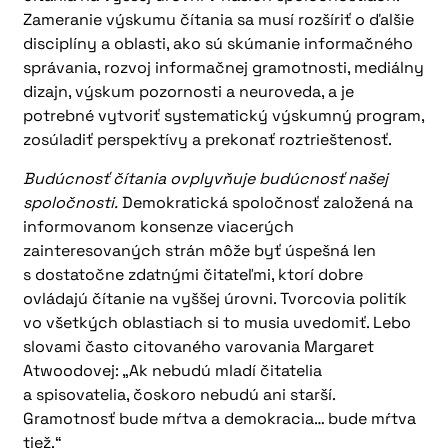
Zameranie výskumu čítania sa musí rozšíriť o ďalšie
disciplíny a oblasti, ako sú skúmanie informačného
správania, rozvoj informačnej gramotnosti, mediálny
dizajn, výskum pozornosti a neuroveda, a je
potrebné vytvoriť systematický výskumný program,
zosúladiť perspektívy a prekonať roztrieštenosť.
Budúcnosť čítania ovplyvňuje budúcnosť našej
spoločnosti.
Demokratická spoločnosť založená na
informovanom konsenze viacerých
zainteresovaných strán môže byť úspešná len
s dostatočne zdatnými čitateľmi, ktorí dobre
ovládajú čítanie na vyššej úrovni. Tvorcovia politík
vo všetkých oblastiach si to musia uvedomiť. Lebo
slovami často citovaného varovania Margaret
Atwoodovej: „Ak nebudú mladí čitatelia
a spisovatelia, čoskoro nebudú ani starší.
Gramotnosť bude mŕtva a demokracia… bude mŕtva
tiež.“