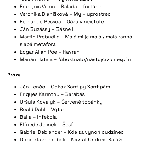
François Villon ­– Balada o fortúne
Veronika Dianišková – My – uprostred
Fernando Pessoa – Oáza v neistote
Ján Buzássy – Básne I.
Martin Prebudila – Malá mi je malá / malá ranná
slabá metafora
Edgar Allan Poe – Havran
Marián Hatala – ľúbostnato/nástojčivo nespím
Próza
Ján Lenčo – Odkaz Xantipy Xantipám
Frigyes Karinthy – Barabáš
Uršuľa Kovalyk – Červené topánky
Roald Dahl – Výťah
Balla – Infekcia
Elfriede Jelinek – Šesť
Gabriel Deblander – Kde sa vynorí cudzinec
Dobroslav Chrobák – Návrat Ondreja Baláža