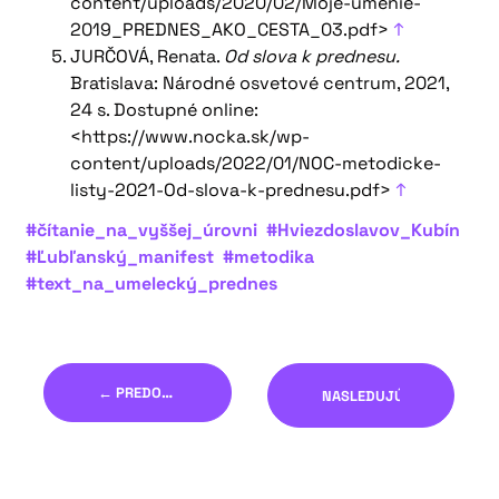
content/uploads/2020/02/Moje-umenie-
2019_PREDNES_AKO_CESTA_03.pdf>
↑
JURČOVÁ, Renata.
Od slova k prednesu.
Bratislava: Národné osvetové centrum, 2021,
24 s. Dostupné online:
<https://www.nocka.sk/wp-
content/uploads/2022/01/NOC-metodicke-
listy-2021-Od-slova-k-prednesu.pdf>
↑
#čítanie_na_vyššej_úrovni
#Hviezdoslavov_Kubín
#Ľubľanský_manifest
#metodika
#text_na_umelecký_prednes
← PREDOŠLÝ
NASLEDUJÚCI →