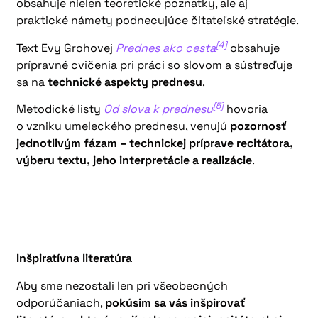
obsahuje nielen teoretické poznatky, ale aj
praktické námety podnecujúce čitateľské stratégie.
[4]
Text Evy Grohovej
Prednes ako cesta
obsahuje
prípravné cvičenia pri práci so slovom a sústreďuje
sa na
technické aspekty prednesu
.
[5]
Metodické listy
Od slova k prednesu
hovoria
o vzniku umeleckého prednesu, venujú
pozornosť
jednotlivým fázam – technickej príprave recitátora,
výberu textu, jeho interpretácie a realizácie
.
Inšpiratívna literatúra
Aby sme nezostali len pri všeobecných
odporúčaniach,
pokúsim sa vás inšpirovať