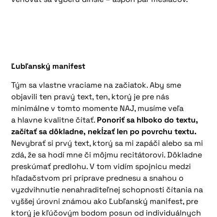
Ľubľanský manifest
Tým sa vlastne vraciame na začiatok. Aby sme
objavili ten pravý text, ten, ktorý je pre nás
minimálne v tomto momente NAJ, musíme veľa
a hlavne kvalitne čítať.
Ponoriť sa hlboko do textu,
začítať sa dôkladne, nekĺzať len po povrchu textu.
Nevybrať si prvý text, ktorý sa mi zapáči alebo sa mi
zdá, že sa hodí mne či môjmu recitátorovi. Dôkladne
preskúmať predlohu. V tom vidím spojnicu medzi
hľadačstvom pri príprave prednesu a snahou o
vyzdvihnutie nenahraditeľnej schopnosti čítania na
vyššej úrovni známou ako Ľubľanský manifest, pre
ktorý je kľúčovým bodom posun od individuálnych