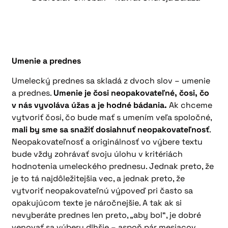
Umenie a prednes
Umelecký prednes sa skladá z dvoch slov – umenie
a prednes.
Umenie je čosi neopakovateľné, čosi, čo
v nás vyvoláva úžas a je hodné bádania.
Ak chceme
vytvoriť čosi, čo bude mať s umením veľa spoločné,
mali by sme sa snažiť dosiahnuť neopakovateľnosť
.
Neopakovateľnosť a originálnosť vo výbere textu
bude vždy zohrávať svoju úlohu v kritériách
hodnotenia umeleckého prednesu. Jednak preto, že
je to tá najdôležitejšia vec, a jednak preto, že
vytvoriť neopakovateľnú výpoveď pri často sa
opakujúcom texte je náročnejšie. A tak ak si
nevyberáte prednes len preto, „aby bol“, je dobré
venovať sa výberu dlhšie – aspoň pár mesiacov.