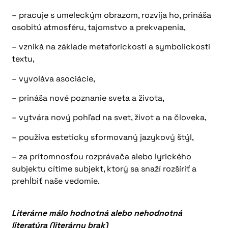
– pracuje s umeleckým obrazom, rozvíja ho, prináša
osobitú atmosféru, tajomstvo a prekvapenia,
– vzniká na základe metaforickosti a symbolickosti
textu,
– vyvoláva asociácie,
– prináša nové poznanie sveta a života,
– vytvára nový pohľad na svet, život a na človeka,
– používa esteticky sformovaný jazykový štýl,
– za prítomnosťou rozprávača alebo lyrického
subjektu cítime subjekt, ktorý sa snaží rozšíriť a
prehĺbiť naše vedomie.
Literárne málo hodnotná alebo nehodnotná
literatúra (literárny brak)