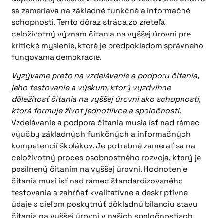
sa zameriava na základné funkčné a informačné
schopnosti. Tento dôraz stráca zo zreteľa
celoživotný význam čítania na vyššej úrovni pre
kritické myslenie, ktoré je predpokladom správneho
fungovania demokracie.
Vyzývame preto na vzdelávanie a podporu čítania,
jeho testovanie a výskum, ktorý vyzdvihne
dôležitosť čítania na vyššej úrovni ako schopnosti,
ktorá formuje život jednotlivca a spoločnosti.
Vzdelávanie a podpora čítania musia ísť nad rámec
výučby základných funkčných a informačných
kompetencií školákov. Je potrebné zamerať sa na
celoživotný proces osobnostného rozvoja, ktorý je
posilnený čítaním na vyššej úrovni. Hodnotenie
čítania musí ísť nad rámec štandardizovaného
testovania a zahŕňať kvalitatívne a deskriptívne
údaje s cieľom poskytnúť dôkladnú bilanciu stavu
čítania na vyššej úrovni v našich spoločnostiach.