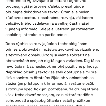
schopnosti využívajúce pri čítaní kognitívne
procesy vyššej úrovne, ďaleko presahujúce
obyčajné dekódovanie textov. Čítanie je nielen
kľúčovou cestou k osobnému rozvoju, základom
celoživotného vzdelávania a veľkej časti našej
výmeny informácií, ale je aj ústredným rozmerom
sociálnej interakcie a participácie.
Doba rýchlo sa rozvíjajúcich technológií nám
priniesla obrovské množstvo zvukového, vizuálneho
a textového obsahu, ktorý si vieme zobraziť na
obrazovkách svojich digitálnych zariadení. Digitálna
revolúcia má za následok mnohé pozitívne prínosy.
Napríklad obsahy textov sa stali dostupnejšími pre
širšie spektrum čitateľov žijúcich v oblastiach so
sťaženým prístupom k informáciám vrátane osôb
s rôznymi špecifickými potrebami. Na druhej strane
však treba dávať pozor, aby sa niektoré tradičné
schopnosti a spôsoby čítania nestali prežitkom