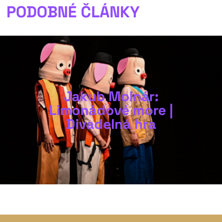
PODOBNÉ ČLÁNKY
Jakub Molnár:
Limonádové more |
Divadelná hra