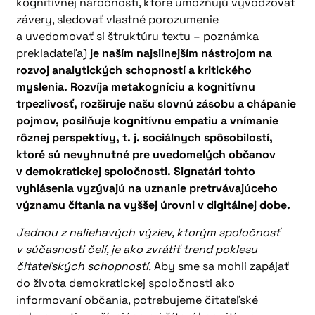
kognitívnej náročnosti, ktoré umožňujú vyvodzovať
závery, sledovať vlastné porozumenie
a uvedomovať si štruktúru textu – poznámka
prekladateľa)
je naším najsilnejším nástrojom na
rozvoj analytických schopností a kritického
myslenia. Rozvíja metakogníciu a kognitívnu
trpezlivosť, rozširuje našu slovnú zásobu a chápanie
pojmov, posilňuje kognitívnu empatiu a vnímanie
rôznej perspektívy, t. j. sociálnych spôsobilostí,
ktoré sú nevyhnutné pre uvedomelých občanov
v demokratickej spoločnosti. Signatári tohto
vyhlásenia vyzývajú na uznanie pretrvávajúceho
významu čítania na vyššej úrovni v digitálnej dobe.
Jednou z naliehavých výziev, ktorým spoločnosť
v súčasnosti čelí, je ako zvrátiť trend poklesu
čitateľských schopností.
Aby sme sa mohli zapájať
do života demokratickej spoločnosti ako
informovaní občania, potrebujeme čitateľské