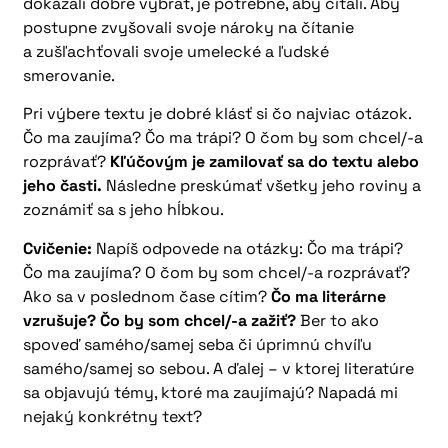
dokázali dobre vybrať, je potrebné, aby čítali. Aby
postupne zvyšovali svoje nároky na čítanie
a zušľachťovali svoje umelecké a ľudské
smerovanie.
Pri výbere textu je dobré klásť si čo najviac otázok.
Čo ma zaujíma? Čo ma trápi? O čom by som chcel/-a
rozprávať?
Kľúčovým je zamilovať sa do textu alebo
jeho časti.
Následne preskúmať všetky jeho roviny a
zoznámiť sa s jeho hĺbkou.
Cvičenie:
Napíš odpovede na otázky: Čo ma trápi?
Čo ma zaujíma? O čom by som chcel/-a rozprávať?
Ako sa v poslednom čase cítim?
Čo ma literárne
vzrušuje? Čo by som chcel/-a zažiť?
Ber to ako
spoveď samého/samej seba či úprimnú chvíľu
samého/samej so sebou. A ďalej – v ktorej literatúre
sa objavujú témy, ktoré ma zaujímajú? Napadá mi
nejaký konkrétny text?