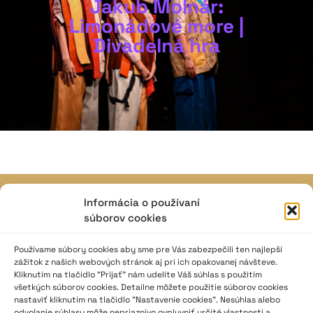
Jakub Molnár:
Limonádové more |
Divadelná hra
Informácia o používaní
JAVISKO
súborov cookies
ISSN: 2730-1257
e-mail: javisko.noc@nocka.sk
Používame súbory cookies aby sme pre Vás zabezpečili ten najlepší
zážitok z našich webových stránok aj pri ich opakovanej návšteve.
Kliknutím na tlačidlo “Prijať” nám udelíte Váš súhlas s použitím
Nám. SNP č. 12, 812 34 Bratislava 1
všetkých súborov cookies. Detailne môžete použitie súborov cookies
Slovenská republika
nastaviť kliknutím na tlačidlo "Nastavenie cookies". Nesúhlas alebo
odvolanie súhlasu môže nepriaznivo ovplyvniť určité vlastnosti a