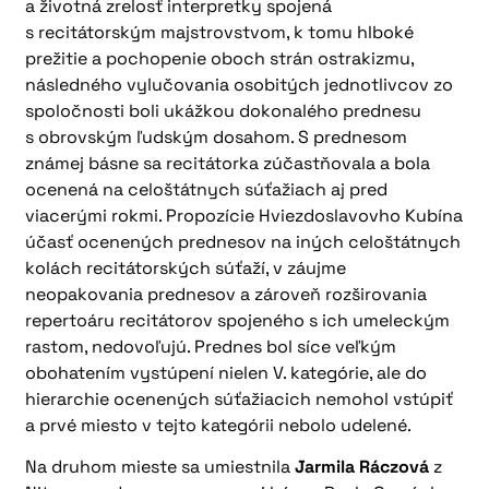
a životná zrelosť interpretky spojená
s recitátorským majstrovstvom, k tomu hlboké
prežitie a pochopenie oboch strán ostrakizmu,
následného vylučovania osobitých jednotlivcov zo
spoločnosti boli ukážkou dokonalého prednesu
s obrovským ľudským dosahom. S prednesom
známej básne sa recitátorka zúčastňovala a bola
ocenená na celoštátnych súťažiach aj pred
viacerými rokmi. Propozície Hviezdoslavovho Kubína
účasť ocenených prednesov na iných celoštátnych
kolách recitátorských súťaží, v záujme
neopakovania prednesov a zároveň rozširovania
repertoáru recitátorov spojeného s ich umeleckým
rastom, nedovoľujú. Prednes bol síce veľkým
obohatením vystúpení nielen V. kategórie, ale do
hierarchie ocenených súťažiacich nemohol vstúpiť
a prvé miesto v tejto kategórii nebolo udelené.
Na druhom mieste sa umiestnila
Jarmila Ráczová
z