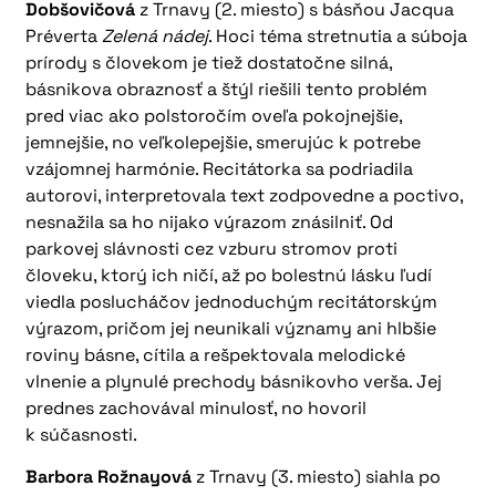
Dobšovičová
z Trnavy (2. miesto) s básňou Jacqua
Préverta
Zelená nádej
. Hoci téma stretnutia a súboja
prírody s človekom je tiež dostatočne silná,
básnikova obraznosť a štýl riešili tento problém
pred viac ako polstoročím oveľa pokojnejšie,
jemnejšie, no veľkolepejšie, smerujúc k potrebe
vzájomnej harmónie. Recitátorka sa podriadila
autorovi, interpretovala text zodpovedne a poctivo,
nesnažila sa ho nijako výrazom znásilniť. Od
parkovej slávnosti cez vzburu stromov proti
človeku, ktorý ich ničí, až po bolestnú lásku ľudí
viedla poslucháčov jednoduchým recitátorským
výrazom, pričom jej neunikali významy ani hlbšie
roviny básne, cítila a rešpektovala melodické
vlnenie a plynulé prechody básnikovho verša. Jej
prednes zachovával minulosť, no hovoril
k súčasnosti.
Barbora Rožnayová
z Trnavy (3. miesto) siahla po