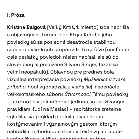
I. Próza
Kristína Balgová
(Veľký Krtíš, 1. miesto) síce neprišla
s objavným autorom, lebo Etgar Keret a jeho
poviedky sú za posledné desaťročie stabilnou
súčasťou všetkých stupňov tejto súťaže (našťastie
celé desiatky poviedok nielen napísal, ale sú do
slovenčiny aj preložené Silviou Singer, takže sa
veľmi neopakujú). Objavnou pre prednes bola
vizuálna interpretácia poviedky
Myšlienka v tvare
príbehu,
hoci vychádzala z vlaňajšej inscenácie
veľkokrtíšskeho súboru
Štvornožci
. Tému poviedky
– stretnutie výnimočnosti jedinca so zaužívanými
pravidlami ľudí na Mesiaci – recitátorka zreteľne
vyložila, svoj výklad doplnila divadelným
kostýmovaním i významovým gestom, ktorým
nahradila rozhodujúce slovo v texte vyjadrujúce
koniec života, citlivo, jednoducho, pritom