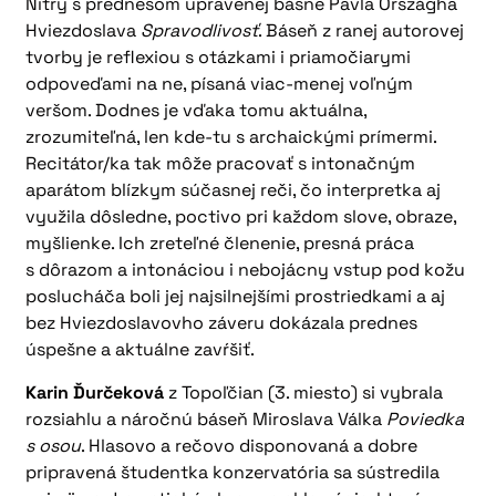
Nitry s prednesom upravenej básne Pavla Országha
Hviezdoslava
Spravodlivosť
. Báseň z ranej autorovej
tvorby je reflexiou s otázkami i priamočiarymi
odpoveďami na ne, písaná viac-menej voľným
veršom. Dodnes je vďaka tomu aktuálna,
zrozumiteľná, len kde-tu s archaickými prímermi.
Recitátor/ka tak môže pracovať s intonačným
aparátom blízkym súčasnej reči, čo interpretka aj
využila dôsledne, poctivo pri každom slove, obraze,
myšlienke. Ich zreteľné členenie, presná práca
s dôrazom a intonáciou i nebojácny vstup pod kožu
poslucháča boli jej najsilnejšími prostriedkami a aj
bez Hviezdoslavovho záveru dokázala prednes
úspešne a aktuálne zavŕšiť.
Karin Ďurčeková
z Topoľčian (3. miesto) si vybrala
rozsiahlu a náročnú báseň Miroslava Válka
Poviedka
s osou
. Hlasovo a rečovo disponovaná a dobre
pripravená študentka konzervatória sa sústredila