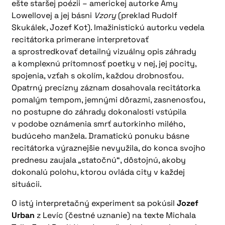
ešte staršej poézii – americkej autorke Amy
Lowellovej a jej básni
Vzory
(preklad Rudolf
Skukálek, Jozef Kot). Imažinistickú autorku vedela
recitátorka primerane interpretovať
a sprostredkovať detailný vizuálny opis záhrady
a komplexnú prítomnosť poetky v nej, jej pocity,
spojenia, vzťah s okolím, každou drobnosťou.
Opatrný precízny záznam dosahovala recitátorka
pomalým tempom, jemnými dôrazmi, zasnenosťou,
no postupne do záhrady dokonalosti vstúpila
v podobe oznámenia smrť autorkinho milého,
budúceho manžela. Dramatickú ponuku básne
recitátorka výraznejšie nevyužila, do konca svojho
prednesu zaujala „statočnú“, dôstojnú, akoby
dokonalú polohu, ktorou ovláda city v každej
situácii.
O istý interpretačný experiment sa pokúsil
Jozef
Urban
z Levíc (čestné uznanie) na texte Michala