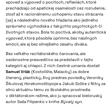
spoveď a výpoveď o pocitoch, reflexiách, ktoré
prechádzajú od apatickej osamelosti cez rozrušenie,
zlosť až k racionálnemu uchopeniu stavu strácania
(sa) a následného nového hľadania ako jediného
správneho východiska z takýchto psychických či
životných stavov. Bola to poctivá, akoby autentická
výpoveď, ktorá pôsobila úprimne, bez násilných
emócií, ale aj bez silnejšieho zásahu diváka.
Bez veľkého recitátorského čarovania, ale
osobnostne presvedčivo sa predstavili v tejto
kategórii aj chlapci. Z nich čestné uznania dostali
Samuel Vrlák
(Kostolište, Malacky) za dobre
členený, plastický, živý prednes poviedky Veroniky
Šikulovej
Horekomoštopoje
a Jakub Szöke z Nitry za
silnú aktuálnu tému zo školského prostredia
v diktátorskom režime, ako ju spracoval bieloruský
autor Saša Filipenko v knihe
Bývalý syn
.