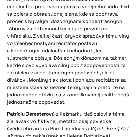
minulosťou pred tvárou práva a verejného súdu. Text
sa opiera o obraz súdnej siene, kde sa odohráva
proces s bývalými dozorkyňami koncentračných
táborov za prítomnosti mladých právnikov
v hľadisku. Z veľkej časti úryvok spracúva tému viny
vo všeobecnosti, ani recitátor postavu
s konkrétnymi udalosťami nehodnotí, len
sústredene opisuje. Dôsledným dôrazom na takmer
každé slovo vyvoláva silný pocit zodpovednosti za
zlo nielen v sebe, literárnych postavách, ale aj
divákovi. Morálny tlak slova i pohľadu recitátora sa
miestami stáva až neznesiteľný, najmä preto, že na
jednoznačné otázky sa v komplikovanej realite nedá
jednoznačne odpovedať.
Patríciu Demeterovú
z Kežmarku tiež oslovila téma
zla, avšak vo fiktívnej, metaforickej poviedke
švédskeho autora Pära Lagerkvista
Výťah, ktorý šiel
až dolu do pekla
(preklad Helena Dobiášová).