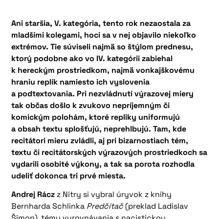
Ani staršia, V. kategória, tento rok nezaostala za
mladšími kolegami, hoci sa v nej objavilo niekoľko
extrémov. Tie súviseli najmä so štýlom prednesu,
ktorý podobne ako vo IV. kategórii zabiehal
k hereckým prostriedkom, najmä vonkajškovému
hraniu replík namiesto ich vyslovenia
a podtextovania. Pri nezvládnutí výrazovej miery
tak občas došlo k zvukovo nepríjemným či
komickým polohám, ktoré repliky uniformujú
a obsah textu splošťujú, neprehlbujú. Tam, kde
recitátori mieru zvládli, aj pri bizarnostiach tém,
textu či recitátorských výrazových prostriedkoch sa
vydarili osobité výkony, a tak sa porota rozhodla
udeliť dokonca tri prvé miesta.
Andrej Rácz
z Nitry si vybral úryvok z knihy
Bernharda Schlinka
Predčítač
(preklad Ladislav
Šimon), tému vyrovnávania s nacistickou