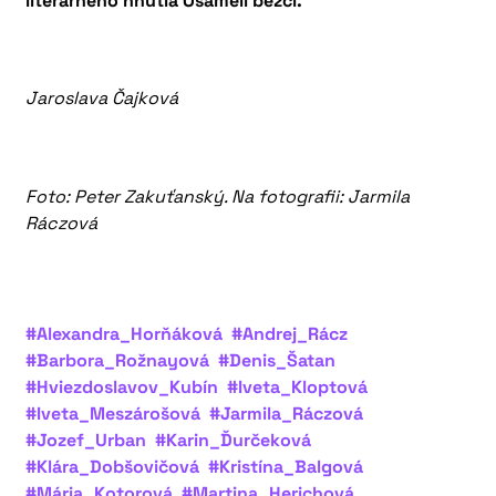
literárneho hnutia Osamelí bežci.
Jaroslava Čajková
Foto: Peter Zakuťanský. Na fotografii: Jarmila
Ráczová
#Alexandra_Horňáková
#Andrej_Rácz
#Barbora_Rožnayová
#Denis_Šatan
#Hviezdoslavov_Kubín
#Iveta_Kloptová
#Iveta_Meszárošová
#Jarmila_Ráczová
#Jozef_Urban
#Karin_Ďurčeková
#Klára_Dobšovičová
#Kristína_Balgová
#Mária_Kotorová
#Martina_Herichová