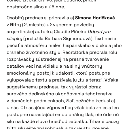
dostatočne silno a účinne.
Osobitý prednes si pripravila aj
Simona Horičková
z Nitry (2. miesto) už výberom poviedky
argentínskej autorky Claudie Piñeiro
Odpad pre
sliepky
(preložila Barbara Sigmundová). Text nesie
pečať a atmosféru nielen hispánskeho vidieka a jeho
drsného životného štýlu. Recitátorka prebrala rolu
rozprávačky sústredenej na presné tvarovanie
detailov vecí na vidieku a na silný vnútorný
emocionálny postoj k udalosti, ktorú postupne
vylupovala z textu a prežívala ju „tu a teraz“. Vďaka
sugestívnemu prednesu tak vyrástol obraz
surového dedinského ukončovania tehotenstva
v domácich podmienkach, žiaľ, bežného kedysi aj
u nás. Otriasajúca výpoveď by však bola zniesla len
postupne narastajúci emocionálny tlak, nie údernú
silu na každé slovo hneď od začiatku. Trhané pauzy
túto silu ešte znásobovali, a tak jej štylizované