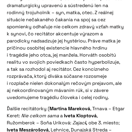
dramaturgicky upravenú a sústredenú len na
rodinný trojuholník – syn, matka, otec. Z reálnej
situácie nečakaného čakania na spoj sa cez
spomienky odhaľuje nie celkom zdravý vzťah matky
k synovi, čo recitátor akcentuje výrazom a
parodicky nadsadzuje jej hystériou. Práve matka je
príčinou osobitej existencie hlavného hrdinu
i tragédie jeho otca, jej manžela. Horváth osobitú
realitu vo svojich poviedkach často hyperbolizuje,
a tak sa rozhodol aj recitátor. Cez koncízneho
rozprávača, ktorý diváka súčasne rozosmeje
i rozplače nielen dokonalým rečovým prejavom, ale
aj nekoordinovaným mávaním rúk, si v závere
uvedomujeme tragédiu človeka i celej rodiny.
Ďalšie recitátorky (
Martina Mareková
, Trnava – Etgar
Keret:
Nie celkom sama
a
Iveta Kloptová
,
Ružomberok – Soňa Uriková:
Zajac
i
,
obe 3. miesto;
Iveta Meszárošová
, Lehnice, Dunajská Streda –