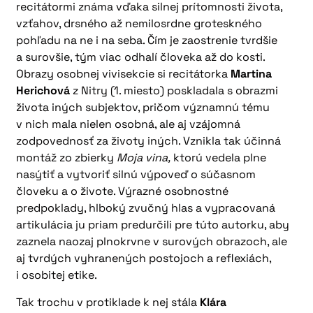
recitátormi známa vďaka silnej prítomnosti života,
vzťahov, drsného až nemilosrdne groteskného
pohľadu na ne i na seba. Čím je zaostrenie tvrdšie
a surovšie, tým viac odhalí človeka až do kosti.
Obrazy osobnej vivisekcie si recitátorka
Martina
Herichová
z Nitry (1. miesto) poskladala s obrazmi
života iných subjektov, pričom významnú tému
v nich mala nielen osobná, ale aj vzájomná
zodpovednosť za životy iných. Vznikla tak účinná
montáž zo zbierky
Moja vina,
ktorú vedela plne
nasýtiť a vytvoriť silnú výpoveď o súčasnom
človeku a o živote. Výrazné osobnostné
predpoklady, hlboký zvučný hlas a vypracovaná
artikulácia ju priam predurčili pre túto autorku, aby
zaznela naozaj plnokrvne v surových obrazoch, ale
aj tvrdých vyhranených postojoch a reflexiách,
i osobitej etike.
Tak trochu v protiklade k nej stála
Klára