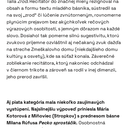
Talla
Zrod.
Recitátor do značnej miery rezignoval na
obsah a formu textu mladého básnika, sústredil sa
na svoj „zrod“ či lúčenie zvnútorneným, rovnomerne
plynúcim prejavom bez akýchkoľvek rečových
výrazových osobitostí, s jemným dôrazom na každé
slovo. Dosiahol tak pomerne silnú sugestivitu, ktorú
zvukovo príjemne ozvláštnil aj nečakaný zvuk dažďa
na streche Zmeškalovho domu (niekdajšieho domu
kultúry a osvety), kde sa súťaž konala. Záverečné
zobliekanie recitátora, ktorý nakoniec odchádzal
v čiernom trikote a zároveň sa rodil v inej dimenzii,
jeho prerod zavŕšil.
Aj piata kategória mala niekoľko zaujímavých
vystúpení. Najsilnejšiu výpoveď priniesla Mária
Kotorová z Miňoviec (Stropkov) s prednesom básne
Milana Rúfusa
Pecko sprostáčik
.
Osobnostná