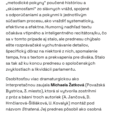
„metodické pokyny“ poučené históriou a
„skúsenosťami“ zo slávnych vrážd, spojené
s odporúčaniami a pokynmi k jednotlivým
súčastiam procesu, ako vraždiť systematicky,
efektívne a efektne. Humorný nadhľad textu
očakáva vtipného a inteligentného recitátora/ku, čo
sa v tomto prípade aj stalo, ale prednesu chýbalo
ešte rozprávačské vychutnávanie detailov,
špecifický dôraz na niektoré z nich, spomalenie
tempa, hra s textom a prekvapenia pre diváka. Stalo
sa tak až ku koncu prednesu o spoločenských
zvyklostiach a likvidácii parlamentu.
Osobitosťou viac dramaturgickou ako
interpretačnou zaujala
Michaela Žatková
(Považská
Bystrica, 3. miesto), ktorá si vytvorila zostrihmi
z próz a básní troch autoriek (A. Jančová, D.
Hrnčiarová-Šišláková, U. Kovalyk) montáž pod
názvom
Stratená.
Jej prednes pôsobil ako osobná