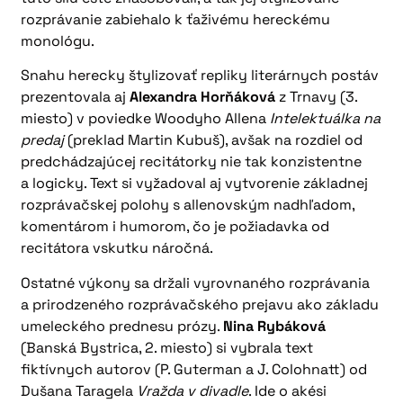
rozprávanie zabiehalo k ťaživému hereckému
monológu.
Snahu herecky štylizovať repliky literárnych postáv
prezentovala aj
Alexandra Horňáková
z Trnavy (3.
miesto) v poviedke Woodyho Allena
Intelektuálka na
predaj
(preklad Martin Kubuš), avšak na rozdiel od
predchádzajúcej recitátorky nie tak konzistentne
a logicky. Text si vyžadoval aj vytvorenie základnej
rozprávačskej polohy s allenovským nadhľadom,
komentárom i humorom, čo je požiadavka od
recitátora vskutku náročná.
Ostatné výkony sa držali vyrovnaného rozprávania
a prirodzeného rozprávačského prejavu ako základu
umeleckého prednesu prózy.
Nina Rybáková
(Banská Bystrica, 2. miesto) si vybrala text
fiktívnych autorov (P. Guterman a J. Colohnatt) od
Dušana Taragela
Vražda v divadle
. Ide o akési