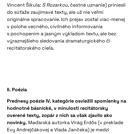
Vincent Šikula:
S Rozarkou
, čestné uznanie) priniesli
do súťaže zaujímavé texty, ale už nie veľmi
originálne spracovanie. Ich prejav zostal viac-menej
v polohe vecného, civilného informovania
s pochopením a jasným výkladom textu, ale bez
výraznejšieho sledovania dramaturgického či
recitátorského cieľa.
II. Poézia
Prednesy poézie IV. kategórie osviežili spomienky na
hodnotné básnické, v minulosti recitátorsky
overené texty, zopár z nich sa však zjavilo ako
novinky.
Maďarská autorka Virág Erdős (v preklade
Evy Andrejčákovej a Vlada Jančeka) je medzi