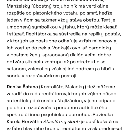
Manželský ľúbostný trojuholník má vertikálne
rozpätie od platonického vzťahu po smrť, keďže
jeden v ňom sa takmer vždy stáva obeťou. Text je
umocnený symbolikou výťahu, ktorý môže klesať
i stúpať. Recitátorka sa sústredila na repliky postáv,
z ktorých sa postupne odhaľuje vzťah milencov aj
ich zostup do pekla. Vonkajškovo, až parodicky
v postave ženy, spracovaný dialóg veľmi dobre
dotvára situáciu zostupu až po stretnutie so
satanom, zniesol by však aj iné podtexty a hlbšiu
sondu v rozprávačskom postoji.
Denisa Šatana
(Kostolište, Malacky) tiež môžeme
zaradiť do radu recitátorov, ktorých výkon pôsobí
autenticky dokonalou štylizáciou, v jeho prípade
polohou rozprávača s poruchou autistického
spektra či inou psychickou poruchou. Poviedka
Karola Horvátha
Absolútny sluch
je dosť košatá na
vzťahy hlavného hrdinu, recitátor ju však predniesol