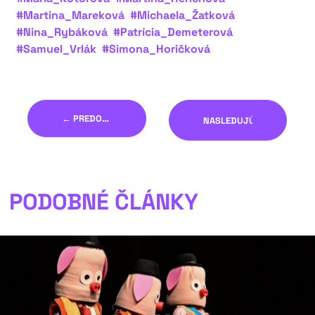
#Martina_Mareková
#Michaela_Žatková
#Nina_Rybáková
#Patrícia_Demeterová
#Samuel_Vrlák
#Simona_Horičková
← PREDOŠLÝ
NASLEDUJÚCI →
PODOBNÉ ČLÁNKY