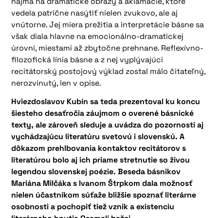
najmä na dramatické obrazy a aklamácie, ktoré
vedela patrične nasýtiť nielen zvukovo, ale aj
vnútorne. Jej miera prežitia a interpretácie básne sa
však diala hlavne na emocionálno-dramatickej
úrovni, miestami až zbytočne prehnane. Reflexívno-
filozofická línia básne a z nej vyplývajúci
recitátorský postojový výklad zostal málo čitateľný,
nerozvinutý, len v opise.
Hviezdoslavov Kubín sa teda prezentoval ku koncu
šiesteho desaťročia záujmom o overené básnické
texty, ale zároveň sleduje a uvádza do pozornosti aj
vychádzajúcu literatúru svetovú i slovenskú. A
dôkazom prehlbovania kontaktov recitátorov s
literatúrou bolo aj ich priame stretnutie so živou
legendou slovenskej poézie. Beseda básnikov
Mariána Milčáka s Ivanom Štrpkom dala možnosť
nielen účastníkom súťaže bližšie spoznať literárne
osobnosti a pochopiť tiež vznik a existenciu