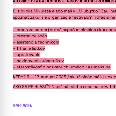
ARTWIFE HĽADÁ DOBROVOĽNÍKOV A DOBROVOĽNÍČKY
Si z okolia Mikuláša alebo máš v LM ubytko? Zaujím
spoznať zákulisie organizácie festivalu? Trúfaš si n
– práca za barom (nutná aspoň minimálna skúsenosť
– prestavba scén
– asistencia technikom
– trhanie lístkov
– upratovanie
– navigovanie účastníkov
– starostlivosť o pozvaných umelcov a umelkyne
KEDY? 9. – 12. august 2023 / ak už niečo máš, je ok pr
AKO SA PRIHLÁSIŤ? Napíš pár viet o sebe na artwif
#ARTWIFE