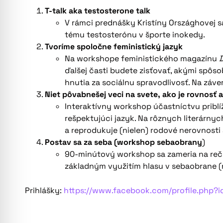
T-talk aka testosterone talk
V rámci prednášky Kristíny Országhovej 
tému testosterónu v športe inokedy.
Tvoríme spoločne feministický jazyk
Na workshope feministického magazínu
ďalšej časti budete zisťovať, akými spôs
hnutia za sociálnu spravodlivosť. Na záv
Niet pôvabnešej veci na svete, ako je rovnosť a
Interaktívny workshop účastníctvu priblíži
rešpektujúci jazyk. Na rôznych literárn
a reprodukuje (nielen) rodové nerovnosti
Postav sa za seba (workshop sebaobrany
)
90-minútový workshop sa zameria na reč t
základným využitím hlasu v sebaobrane (na
Prihlášky:
https://www.facebook.com/profile.php