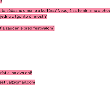
!
a ťa súčasné umenie a kultúra? Nebojíš sa feminizmu a ch
a jednu z týchto činností?
 a zaučenie pred festivalom)
ísť aj na dva dni!
efestival@gmail.com