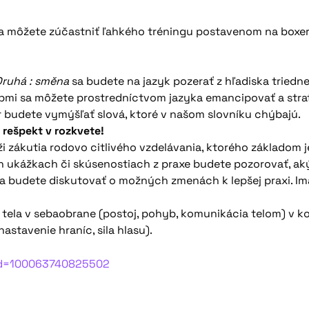
sa môžete zúčastniť ľahkého tréningu postavenom na boxe
Druhá : směna
sa budete na jazyk pozerať z hľadiska triednej
obmi sa môžete prostredníctvom jazyka emancipovať a stra
er budete vymýšľať slová, ktoré v našom slovníku chýbajú.
 rešpekt v rozkvete!
 zákutia rodovo citlivého vzdelávania, ktorého základom je 
ych ukážkach či skúsenostiach z praxe budete pozorovať, 
 a budete diskutovať o možných zmenách k lepšej praxi. Im
ela v sebaobrane (postoj, pohyb, komunikácia telom) v kom
stavenie hraníc, sila hlasu).
?id=100063740825502