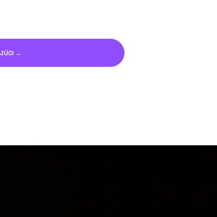
JÚCI →