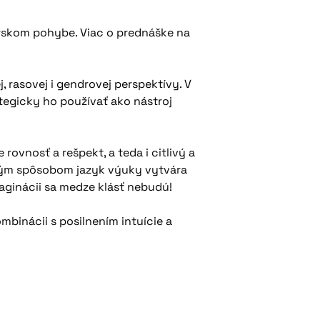
rskom pohybe. Viac o prednáške na
, rasovej i gendrovej perspektívy. V
tegicky ho používať ako nástroj
rovnosť a rešpekt, a teda i citlivý a
akým spôsobom jazyk výuky vytvára
aginácii sa medze klásť nebudú!
binácii s posilnením intuície a