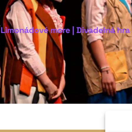
 Limonádové more | Divadelná hra