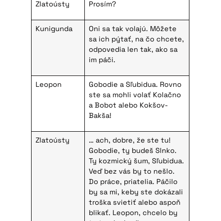
Zlatoústy
Prosím?
Kunigunda
Oni sa tak volajú. Môžete
sa ich pýtať, na čo chcete,
odpovedia len tak, ako sa
im páči.
Leopon
Gobodie a Sľubidua. Rovno
ste sa mohli volať Kolačno
a Bobot alebo Kokšov-
Bakša!
Zlatoústy
… ach, dobre, že ste tu!
Gobodie, ty budeš Slnko.
Ty kozmický šum, Sľubidua.
Veď bez vás by to nešlo.
Do práce, priatelia. Páčilo
by sa mi, keby ste dokázali
troška svietiť alebo aspoň
blikať. Leopon, chcelo by