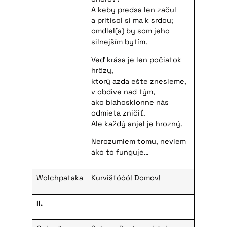
A keby predsa len začul
a pritisol si ma k srdcu;
omdlel(a) by som jeho
silnejším bytím.
Veď krása je len počiatok
hrôzy,
ktorý azda ešte znesieme,
v obdive nad tým,
ako blahosklonne nás
odmieta zničiť.
Ale každý anjel je hrozný.
Nerozumiem tomu, neviem
ako to funguje…
Wolchpataka
Kurvišťóóó! Domov!
II.