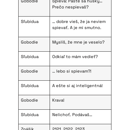
Gobodie
Spieva: Paste sa húsky…
Prečo nespievaš?
Sľubidua
… dobre vieš, že ja neviem
spievať. A je mi smutno.
Gobodie
Myslíš, že mne je veselo?
Sľubidua
Odkiaľ to mám vedieť?
Gobodie
… lebo si spievam?!
Sľubidua
A ešte si aj inteligentná!
Gobodie
Krava!
Sľubidua
Nelichoť. Podávaš…
Znášik
2121, 2122, 2123…