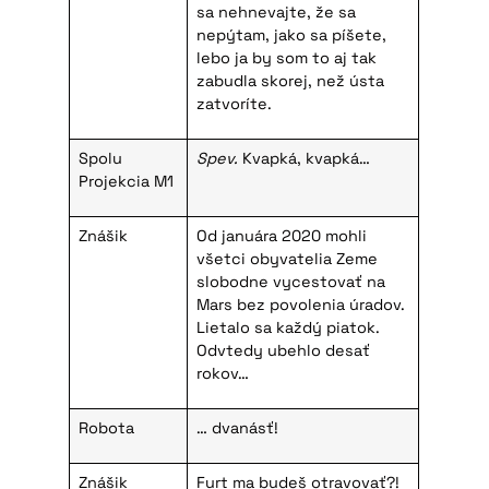
sa nehnevajte, že sa
nepýtam, jako sa píšete,
lebo ja by som to aj tak
zabudla skorej, než ústa
zatvoríte.
Spolu
Spev.
Kvapká, kvapká…
Projekcia M1
Znášik
Od januára 2020 mohli
všetci obyvatelia Zeme
slobodne vycestovať na
Mars bez povolenia úradov.
Lietalo sa každý piatok.
Odvtedy ubehlo desať
rokov…
Robota
… dvanásť!
Znášik
Furt ma budeš otravovať?!