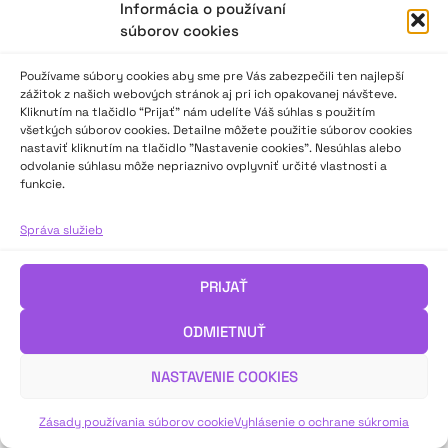
Informácia o používaní
Jolanta
Nevadí vám, že som z vás
súborov cookies
najstaršia?
Používame súbory cookies aby sme pre Vás zabezpečili ten najlepší
zážitok z našich webových stránok aj pri ich opakovanej návšteve.
Sabína66
Odpoveď na svoju otázku
Kliknutím na tlačidlo “Prijať” nám udelíte Váš súhlas s použitím
nájdeš v otázke samotnej.
všetkých súborov cookies. Detailne môžete použitie súborov cookies
nastaviť kliknutím na tlačidlo "Nastavenie cookies". Nesúhlas alebo
odvolanie súhlasu môže nepriaznivo ovplyvniť určité vlastnosti a
Sabína66
Okrem toho dupoceš a
funkcie.
prdíš.
Správa služieb
Jolanta
Len keď som dojatá.
PRIJAŤ
Kunigunda
Tak to si potom dojatá v
jednom kuse.
ODMIETNUŤ
Jolanta
… som skrátka citlivá
NASTAVENIE COOKIES
povaha. Odkedy mi odvelili
syna…
Zásady používania súborov cookie
Vyhlásenie o ochrane súkromia