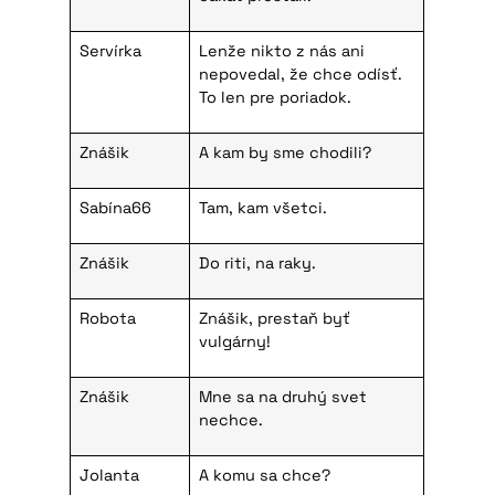
Servírka
Lenže nikto z nás ani
nepovedal, že chce odísť.
To len pre poriadok.
Znášik
A kam by sme chodili?
Sabína66
Tam, kam všetci.
Znášik
Do riti, na raky.
Robota
Znášik, prestaň byť
vulgárny!
Znášik
Mne sa na druhý svet
nechce.
Jolanta
A komu sa chce?