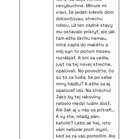
nevybuchne. Minule mi
vraví, že jeden kdesik dom
dokončúvau, strechu
robeu, už len zadné stavy
mu ostávalo prikryť, ale jak
tam ešte škrillu nemau,
mína capla do makého a
mój syn to potom moseu
rozrábjať. A oni sa vedla,
just na tej novej streche,
opalúvali. No povedzte, čo
sú to za ľudia, že po sebe
míny hádžu? A ešte sa aj
opalovať idú. Na strechu!
Jako by tej rakoviny
nebolo medzi ludmi dosť.
Ale šak aj u nás sa pritrafí…
A vy ste, mladý pán,
katolík? Lebo ak hej, isto
vám nebude proti mysli,
keď sa za vás pomollím. Ale