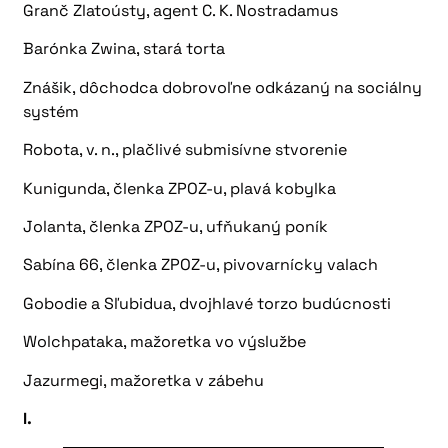
Granč Zlatoústy, agent C. K. Nostradamus
Barónka Zwina, stará torta
Znášik, dôchodca dobrovoľne odkázaný na sociálny
systém
Robota, v. n., plačlivé submisívne stvorenie
Kunigunda, členka ZPOZ-u, plavá kobylka
Jolanta, členka ZPOZ-u, ufňukaný poník
Sabína 66, členka ZPOZ-u, pivovarnícky valach
Gobodie a Sľubidua, dvojhlavé torzo budúcnosti
Wolchpataka, mažoretka vo výslužbe
Jazurmegi, mažoretka v zábehu
I.