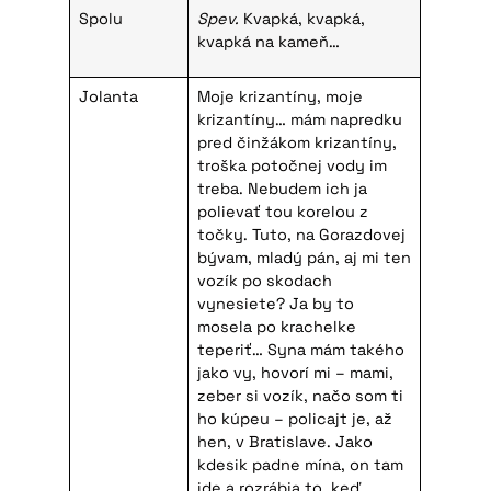
Spolu
Spev.
Kvapká, kvapká,
kvapká na kameň…
Jolanta
Moje krizantíny, moje
krizantíny… mám napredku
pred činžákom krizantíny,
troška potočnej vody im
treba. Nebudem ich ja
polievať tou korelou z
točky. Tuto, na Gorazdovej
bývam, mladý pán, aj mi ten
vozík po skodach
vynesiete? Ja by to
mosela po krachelke
teperiť… Syna mám takého
jako vy, hovorí mi – mami,
zeber si vozík, načo som ti
ho kúpeu – policajt je, až
hen, v Bratislave. Jako
kdesik padne mína, on tam
ide a rozrábja to, keď