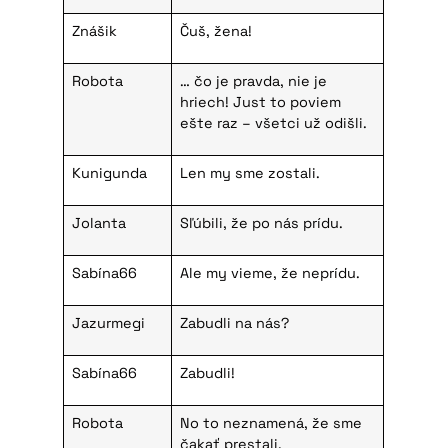
Znášik
Čuš, žena!
Robota
… čo je pravda, nie je
hriech! Just to poviem
ešte raz – všetci už odišli.
Kunigunda
Len my sme zostali.
Jolanta
Sľúbili, že po nás prídu.
Sabína66
Ale my vieme, že neprídu.
Jazurmegi
Zabudli na nás?
Sabína66
Zabudli!
Robota
No to neznamená, že sme
čakať prestali.