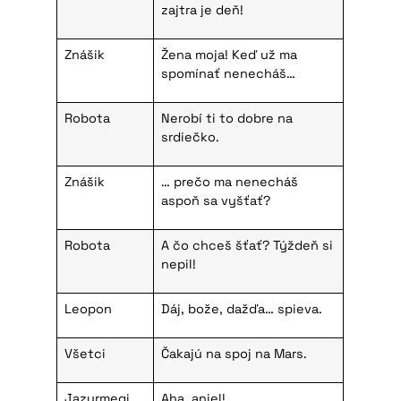
zajtra je deň!
Znášik
Žena moja! Keď už ma
spomínať nenecháš…
Robota
Nerobí ti to dobre na
srdiečko.
Znášik
… prečo ma nenecháš
aspoň sa vyšťať?
Robota
A čo chceš šťať? Týždeň si
nepil!
Leopon
Dáj, bože, dažďa… spieva.
Všetci
Čakajú na spoj na Mars.
Jazurmegi
Aha, anjel!