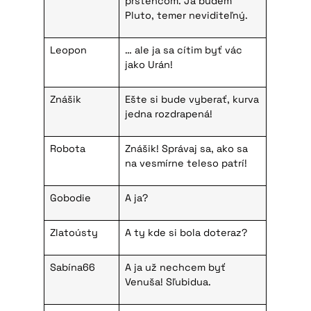
prstencom. Ja budem
Pluto, temer neviditeľný.
Leopon
… ale ja sa cítim byť vác
jako Urán!
Znášik
Ešte si bude vyberať, kurva
jedna rozdrapená!
Robota
Znášik! Správaj sa, ako sa
na vesmírne teleso patrí!
Gobodie
A ja?
Zlatoústy
A ty kde si bola doteraz?
Sabína66
A ja už nechcem byť
Venuša! Sľubidua.