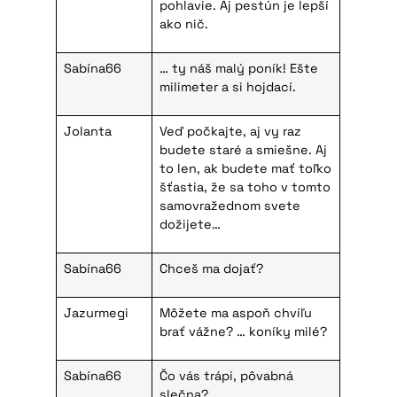
pohlavie. Aj pestún je lepší
ako nič.
Sabína66
… ty náš malý poník! Ešte
milimeter a si hojdací.
Jolanta
Veď počkajte, aj vy raz
budete staré a smiešne. Aj
to len, ak budete mať toľko
šťastia, že sa toho v tomto
samovražednom svete
dožijete…
Sabína66
Chceš ma dojať?
Jazurmegi
Môžete ma aspoň chvíľu
brať vážne? … koníky milé?
Sabína66
Čo vás trápi, pôvabná
slečna?