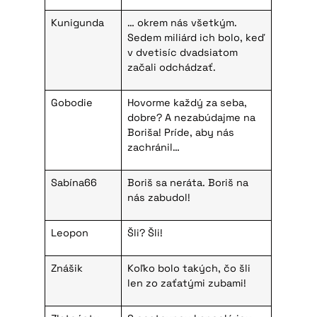
Kunigunda
… okrem nás všetkým.
Sedem miliárd ich bolo, keď
v dvetisíc dvadsiatom
začali odchádzať.
Gobodie
Hovorme každý za seba,
dobre? A nezabúdajme na
Boriša! Príde, aby nás
zachránil…
Sabína66
Boriš sa neráta. Boriš na
nás zabudol!
Leopon
Šli? Šli!
Znášik
Koľko bolo takých, čo šli
len zo zaťatými zubami!