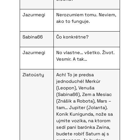
Jazurmegi
Nerozumiem tomu. Neviem,
ako to funguje.
Sabína66
Čo konkrétne?
Jazurmegi
No vlastne… všetko. Život.
Vesmír. A tak…
Zlatoústy
Ach! To je predsa
jednoduché! Merkúr
(Leopon), Venuša
(Sabína66), Zem a Mesiac
(Znášik a Robota), Mars –
tam… Jupiter (Jolanta).
Koník Kunigunda, nože sa
ujmite vozíka, na ktorom
sedí pani barónka Zwina,
budete robiť Saturn aj s