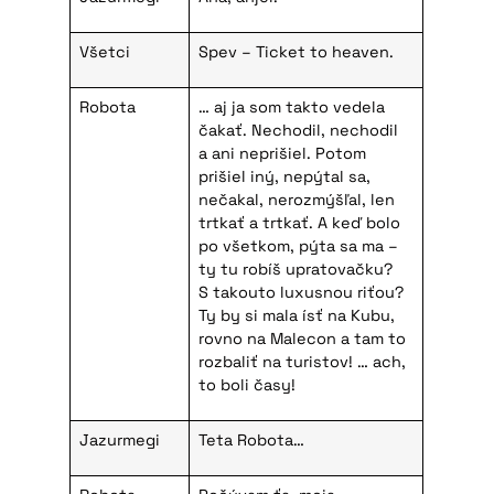
Všetci
Spev – Ticket to heaven.
Robota
… aj ja som takto vedela
čakať. Nechodil, nechodil
a ani neprišiel. Potom
prišiel iný, nepýtal sa,
nečakal, nerozmýšľal, len
trtkať a trtkať. A keď bolo
po všetkom, pýta sa ma –
ty tu robíš upratovačku?
S takouto luxusnou riťou?
Ty by si mala ísť na Kubu,
rovno na Malecon a tam to
rozbaliť na turistov! … ach,
to boli časy!
Jazurmegi
Teta Robota…