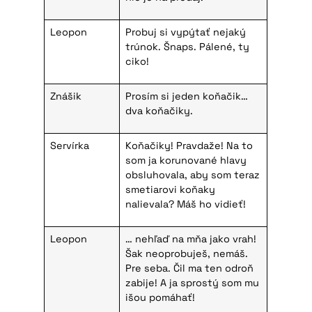
Leopon
Probuj si vypýtať nejaký
trúnok. Šnaps. Pálené, ty
ciko!
Znášik
Prosím si jeden koňačik…
dva koňačiky.
Servírka
Koňačiky! Pravdaže! Na to
som ja korunované hlavy
obsluhovala, aby som teraz
smetiarovi koňaky
nalievala? Máš ho vidieť!
Leopon
… nehľaď na mňa jako vrah!
Šak neoprobuješ, nemáš.
Pre seba. Čil ma ten odroň
zabije! A ja sprostý som mu
išou pomáhať!