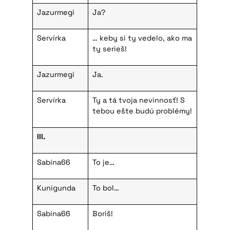
Jazurmegi
Ja?
Servírka
… keby si ty vedelo, ako ma
ty serieš!
Jazurmegi
Ja.
Servírka
Ty a tá tvoja nevinnosť! S
tebou ešte budú problémy!
III.
Sabína66
To je…
Kunigunda
To bol…
Sabína66
Boriš!