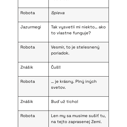
Robota
Spieva
Jazurmegi
Tak vysvetlí mi niekto… ako
to vlastne funguje?
Robota
Vesmír, to je stelesnený
poriadok.
Znášik
Čuš!!
Robota
… je krásny. Plný iných
svetov.
Znášik
Buď už ticho!
Robota
Len my sa musíme sušiť tu,
na tejto zaprasenej Zemi.