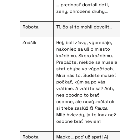
… prednosť dostali deti,
ženy, ohrozené druhy…
Robota
Tí, čo si to mohli dovoliť…
Znášik
Hej, boli zľavy, výpredaje,
nakoniec sa ušlo miesto
každému. Skoro každému.
Prepáčte, niekde sa musela
stať chyba vo výpočtoch.
Mrzí nás to. Budete musieť
počkať, kým sa po vás
vrátime. A vrátite sa? Ach,
neslobodno to brať
osobne, ale nový začiatok
si treba zaslúžiť!
Pauza.
Milé hviezdy, ja to inak než
osobne brať neviem!
Robota
Macko… poď už spať! Aj