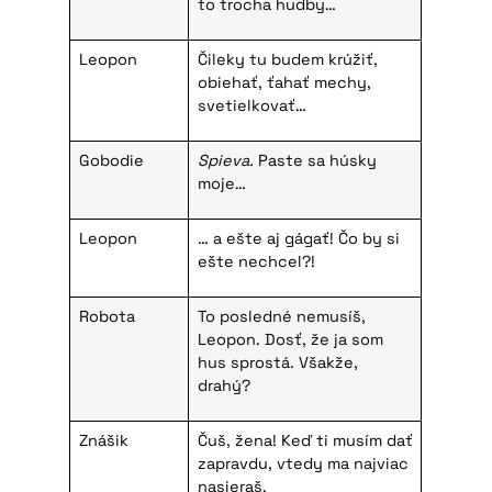
to trocha hudby…
Leopon
Čileky tu budem krúžiť,
obiehať, ťahať mechy,
svetielkovať…
Gobodie
Spieva.
Paste sa húsky
moje…
Leopon
… a ešte aj gágať! Čo by si
ešte nechcel?!
Robota
To posledné nemusíš,
Leopon. Dosť, že ja som
hus sprostá. Všakže,
drahý?
Znášik
Čuš, žena! Keď ti musím dať
zapravdu, vtedy ma najviac
nasieraš.