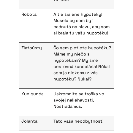
Robota
A tie šialené hypotéky!
Musela by som byť
padnutá na hlavu, aby som
si brala tú vašu hypotéku!
Zlatoústy
Čo sem pletiete hypotéky?
Máme my niečo s
hypotékami? My sme
cestovná kancelária! Núkal
som ja niekomu z vás
hypotéku? Núkal?
Kunigunda
Uskromnite sa troška vo
svojej naliehavosti,
Nostradamus.
Jolanta
Táto vaša neodbytnosť!