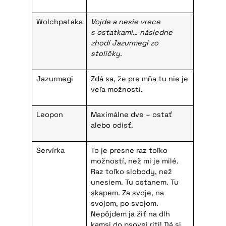
Wolchpataka
Vojde a nesie vrece
s ostatkami… následne
zhodí Jazurmegi zo
stoličky.
Jazurmegi
Zdá sa, že pre mňa tu nie je
veľa možností.
Leopon
Maximálne dve – ostať
alebo odísť.
Servírka
To je presne raz toľko
možností, než mi je milé.
Raz toľko slobody, než
unesiem. Tu ostanem. Tu
skapem. Za svoje, na
svojom, po svojom.
Nepôjdem ja žiť na dlh
kamsi do psovej riti! Dá si