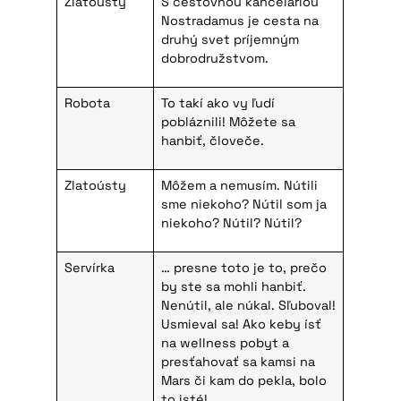
Zlatoústy
S cestovnou kanceláriou
Nostradamus je cesta na
druhý svet príjemným
dobrodružstvom.
Robota
To takí ako vy ľudí
pobláznili! Môžete sa
hanbiť, človeče.
Zlatoústy
Môžem a nemusím. Nútili
sme niekoho? Nútil som ja
niekoho? Nútil? Nútil?
Servírka
… presne toto je to, prečo
by ste sa mohli hanbiť.
Nenútil, ale núkal. Sľuboval!
Usmieval sa! Ako keby ísť
na wellness pobyt a
presťahovať sa kamsi na
Mars či kam do pekla, bolo
to isté!