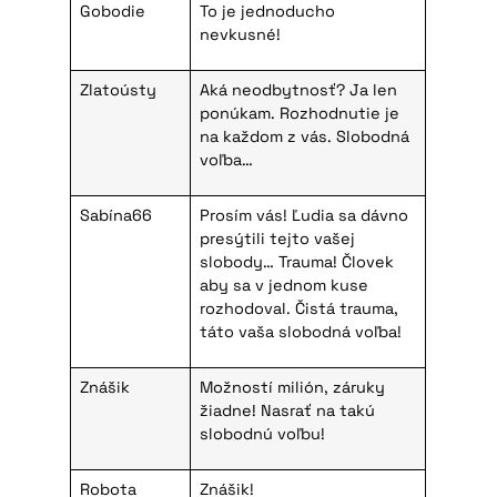
Gobodie
To je jednoducho
nevkusné!
Zlatoústy
Aká neodbytnosť? Ja len
ponúkam. Rozhodnutie je
na každom z vás. Slobodná
voľba…
Sabína66
Prosím vás! Ľudia sa dávno
presýtili tejto vašej
slobody… Trauma! Človek
aby sa v jednom kuse
rozhodoval. Čistá trauma,
táto vaša slobodná voľba!
Znášik
Možností milión, záruky
žiadne! Nasrať na takú
slobodnú voľbu!
Robota
Znášik!