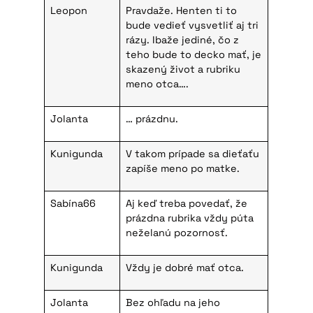
Leopon
Pravdaže. Henten ti to
bude vedieť vysvetliť aj tri
rázy. Ibaže jediné, čo z
teho bude to decko mať, je
skazený život a rubriku
meno otca….
Jolanta
… prázdnu.
Kunigunda
V takom prípade sa dieťaťu
zapíše meno po matke.
Sabína66
Aj keď treba povedať, že
prázdna rubrika vždy púta
neželanú pozornosť.
Kunigunda
Vždy je dobré mať otca.
Jolanta
Bez ohľadu na jeho