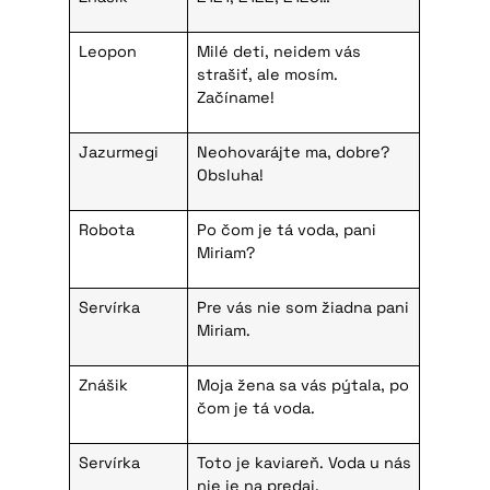
Leopon
Milé deti, neidem vás
strašiť, ale mosím.
Začíname!
Jazurmegi
Neohovarájte ma, dobre?
Obsluha!
Robota
Po čom je tá voda, pani
Miriam?
Servírka
Pre vás nie som žiadna pani
Miriam.
Znášik
Moja žena sa vás pýtala, po
čom je tá voda.
Servírka
Toto je kaviareň. Voda u nás
nie je na predaj.