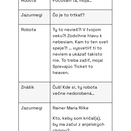
Robota
Počúvam ťa, moja…
Jazurmegi
Čo je to trtkať?
Robota
Ty to nevieš?! V tvojom
veku?! Zodvihne hlavu k
nebesiam. Kam to ten svet
speje?! … vysvetliť ti to
neviem a ukázať takisto
nie. To treba zažiť, moja!
Spievajúc Ticket to
heaven.
Znášik
Čuš! Kde si, ty robota
večne nedorobená…
Jazurmegi
Rainer Maria Rilke
Kto, keby som kričal(a),
by ma začul z anjelských
chórov?