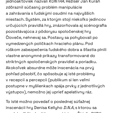
jednoaktoviek nazvali
KONTRA
. Režisér Ján Kuráň
zdôraznil súčasný problém manipulácie
a zahrávania s ľudskými osudmi na najvyšších
miestach. Systém, za ktorým stojí niekoľko jedincov
určujúcich pravidlá hry, znázorňovala aj scénografia
pozostávajúca z pôdorysu spoločenskej hry
Človeče, nehnevaj sa. Postavy sa pohybovali po
vymedzených políčkach hracieho plánu. Pod
rúškom zabezpečenia ľudského dobra a šťastia plnili
vlastne anonymné príkazy transformované do
striktných spoločenských pravidiel a poriadku.
Akokoľvek absurdne môže inscenácia na prvý
pohľad pôsobiť, čo spôsobuje aj isté problémy
v recepcii a percepcii (publikum si len veľmi
postupne v myšlienkach spája prvky z jednotlivých
výstupov), nemožno jej uprieť apelatívny ráz.
To isté možno povedať o poslednej súťažnej
inscenácii hry Denisa Kellyho
D.N.A
, s ktorou sa