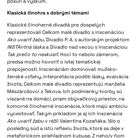
posun a výskum.
Klasická činohra s dobrými témami
Klasické činoherné divadlá pre dospelých
reprezentovali Celkom malé divadlo s inscenáciou
Ako uvariť žabu
, Divadlo P. A. s autorským projektom
INSTAntná láska
a Divadlo nad vecou s inscenáciou
Tak prečo to neskúsiť
. Hoci to nebolo zámerom,
predsa možno hovoriť o istej tematickej
prepojenosti. Inscenáciám dominovali mužsko-
ženské vzťahy, interpretácia podôb lásky, evalvácia
života. Celkom malé divadlo reprezentujú manželia
Mészárošovci z Tekova. Ich podmienky tvorby sú
viazané na domáci, priam obývačkový priestor, na
komorné činoherné inscenácie, ktoré majú ambíciu
vycestovať. Takým príkladom je aj ich inscenácia
Ako uvariť žabu
v réžii Valentína Kozaňáka. Išlo o
posledný súd a istú reflexiu života, ktorá sa deje v
metaforickom priehľadnom kubuse. Z neho/v ňom