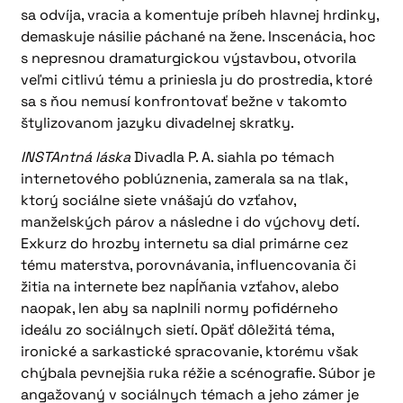
sa odvíja, vracia a komentuje príbeh hlavnej hrdinky,
demaskuje násilie páchané na žene. Inscenácia, hoc
s nepresnou dramaturgickou výstavbou, otvorila
veľmi citlivú tému a priniesla ju do prostredia, ktoré
sa s ňou nemusí konfrontovať bežne v takomto
štylizovanom jazyku divadelnej skratky.
INSTAntná láska
Divadla P. A. siahla po témach
internetového poblúznenia, zamerala sa na tlak,
ktorý sociálne siete vnášajú do vzťahov,
manželských párov a následne i do výchovy detí.
Exkurz do hrozby internetu sa dial primárne cez
tému materstva, porovnávania, influencovania či
žitia na internete bez napĺňania vzťahov, alebo
naopak, len aby sa naplnili normy pofidérneho
ideálu zo sociálnych sietí. Opäť dôležitá téma,
ironické a sarkastické spracovanie, ktorému však
chýbala pevnejšia ruka réžie a scénografie. Súbor je
angažovaný v sociálnych témach a jeho zámer je