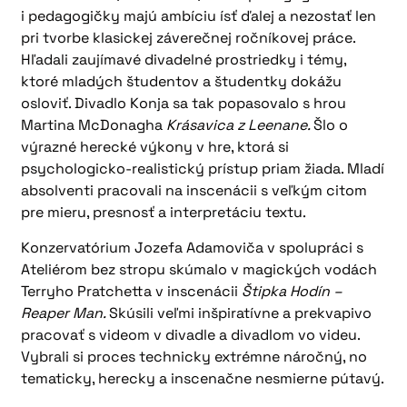
i pedagogičky majú ambíciu ísť ďalej a nezostať len
pri tvorbe klasickej záverečnej ročníkovej práce.
Hľadali zaujímavé divadelné prostriedky i témy,
ktoré mladých študentov a študentky dokážu
osloviť. Divadlo Konja sa tak popasovalo s hrou
Martina McDonagha
Krásavica z Leenane.
Šlo o
výrazné herecké výkony v hre, ktorá si
psychologicko-realistický prístup priam žiada. Mladí
absolventi pracovali na inscenácii s veľkým citom
pre mieru, presnosť a interpretáciu textu.
Konzervatórium Jozefa Adamoviča v spolupráci s
Ateliérom bez stropu skúmalo v magických vodách
Terryho Pratchetta v inscenácii
Štipka Hodín –
Reaper Man.
Skúsili veľmi inšpiratívne a prekvapivo
pracovať s videom v divadle a divadlom vo videu.
Vybrali si proces technicky extrémne náročný, no
tematicky, herecky a inscenačne nesmierne pútavý.