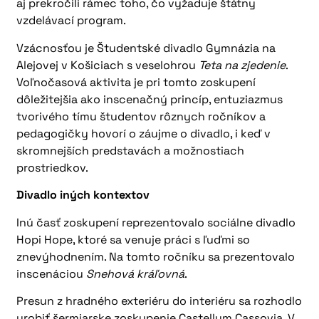
aj prekročili rámec toho, čo vyžaduje štátny
vzdelávací program.
Vzácnosťou je Študentské divadlo Gymnázia na
Alejovej v Košiciach s veselohrou
Teta na zjedenie
.
Voľnočasová aktivita je pri tomto zoskupení
dôležitejšia ako inscenačný princíp, entuziazmus
tvorivého tímu študentov rôznych ročníkov a
pedagogičky hovorí o záujme o divadlo, i keď v
skromnejších predstavách a možnostiach
prostriedkov.
Divadlo iných kontextov
Inú časť zoskupení reprezentovalo sociálne divadlo
Hopi Hope, ktoré sa venuje práci s ľuďmi so
znevýhodnením. Na tomto ročníku sa prezentovalo
inscenáciou
Snehová kráľovná
.
Presun z hradného exteriéru do interiéru sa rozhodlo
urobiť šermiarske zoskupenie Castellum Cassovia. V