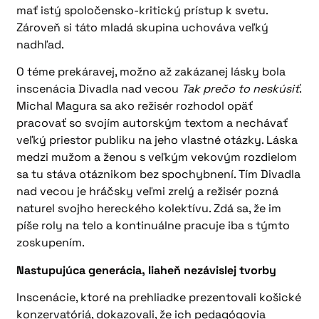
mať istý spoločensko-kritický prístup k svetu.
Zároveň si táto mladá skupina uchováva veľký
nadhľad.
O téme prekáravej, možno až zakázanej lásky bola
inscenácia Divadla nad vecou
Tak prečo to neskúsiť
.
Michal Magura sa ako režisér rozhodol opäť
pracovať so svojím autorským textom a nechávať
veľký priestor publiku na jeho vlastné otázky. Láska
medzi mužom a ženou s veľkým vekovým rozdielom
sa tu stáva otáznikom bez spochybnení. Tím Divadla
nad vecou je hráčsky veľmi zrelý a režisér pozná
naturel svojho hereckého kolektívu. Zdá sa, že im
píše roly na telo a kontinuálne pracuje iba s týmto
zoskupením.
Nastupujúca generácia, liaheň nezávislej tvorby
Inscenácie, ktoré na prehliadke prezentovali košické
konzervatóriá, dokazovali, že ich pedagógovia