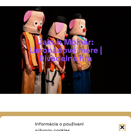
Jakub Molnár:
Limonádové more |
Divadelná hra
Informácia o používaní
JAVISKO
súborov cookies