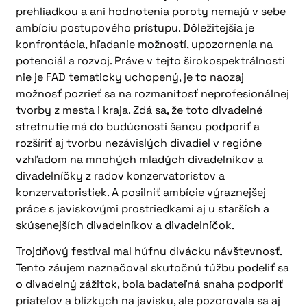
prehliadkou a ani hodnotenia poroty nemajú v sebe
ambíciu postupového prístupu. Dôležitejšia je
konfrontácia, hľadanie možností, upozornenia na
potenciál a rozvoj. Práve v tejto širokospektrálnosti
nie je FAD tematicky uchopený, je to naozaj
možnosť pozrieť sa na rozmanitosť neprofesionálnej
tvorby z mesta i kraja. Zdá sa, že toto divadelné
stretnutie má do budúcnosti šancu podporiť a
rozšíriť aj tvorbu nezávislých divadiel v regióne
vzhľadom na mnohých mladých divadelníkov a
divadelníčky z radov konzervatoristov a
konzervatoristiek. A posilniť ambície výraznejšej
práce s javiskovými prostriedkami aj u starších a
skúsenejších divadelníkov a divadelníčok.
Trojdňový festival mal húfnu divácku návštevnosť.
Tento záujem naznačoval skutočnú túžbu podeliť sa
o divadelný zážitok, bola badateľná snaha podporiť
priateľov a blízkych na javisku, ale pozorovala sa aj