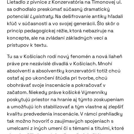
Lietadlo z pivnice z Konzervatória na Timonovej ul.
sa odhodlalo preskúmať súčasný dramatický
potenciál
Lysistraty
. Na dešifrovanie antiky hľadali
kľúč v súčasnosti a vo svojej generácii. Šlo skôr o
princíp pedagogickej réžie, ktorá nebazíruje na
koncepte, ale na zvládaní základných vecí a
prístupov k textu.
Tu sa v Košiciach rodí nový fenomén a nová liaheň
práve pre nezávislé divadlá v Košiciach. Mnohí
absolventi a absolventky konzervatórií totiž chcú
ostať aj po ukončení štúdia pri tvorbe, chcú
obohrávať svoje inscenácie a pokračovať v
začatom. Niekedy práve košické Výmenníky
poskytujú priestor na hranie aj týmto zoskupeniam
a umožňujú ich stabilizovať a tým vlastne aj zlepšiť
kvalitu predvedenia inscenácie. V rámci prehliadky
tak možno hovoriť o zaujímavých spojeniach s
umelcami z iných umení či s témami a titulmi, ktoré