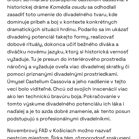
historickej dráme
Komédia osudu
sa odhodlali
zasadiť toto umenie do divadelného tvaru, kde
dominuje príbeh a boj v kontexte konkrétnych
dramatických situácií hrdinu. Podarilo sa im ukázať
divadelný potenciál takejto formy, realizovať
dobové rituály, dokonca učiť bežného diváka a
diváčku novému jazyku, ktorý si historická vernosť
vyžaduje. Tu je presun do interiérového prostredia
náročný a vyžaduje oveľa viac divadelnej skratky či
pomoci priznanými divadelnými prostriedkami.
Úmysel Castellum Cassovia a jeho nadšenie v tejto
veci bolo viditeľné. Chcú od svojich inscenácií viac
ako len technickú bravúru boja. Pokračovanie v
tomto výskume divadelného potenciálu ich láka i
naďalej a je to azda dobré znamenie, ak tento posun
podstupujú s profesionálnymi divadelníkmi.
Novembrový FAD v Košiciach možno nazvať
pestrým miestom. Šírka tém, rôznorodosť zoskupení,