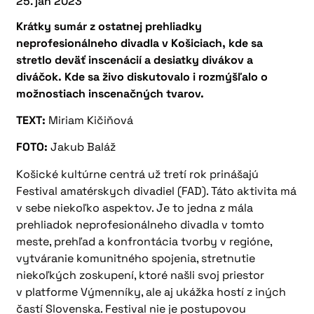
25. jan 2023
Krátky sumár z ostatnej prehliadky
neprofesionálneho divadla v Košiciach, kde sa
stretlo deväť inscenácií a desiatky divákov a
diváčok. Kde sa živo diskutovalo i rozmýšľalo o
možnostiach inscenačných tvarov.
TEXT:
Miriam Kičiňová
FOTO:
Jakub Baláž
Košické kultúrne centrá už tretí rok prinášajú
Festival amatérskych divadiel (FAD). Táto aktivita má
v sebe niekoľko aspektov. Je to jedna z mála
prehliadok neprofesionálneho divadla v tomto
meste, prehľad a konfrontácia tvorby v regióne,
vytváranie komunitného spojenia, stretnutie
niekoľkých zoskupení, ktoré našli svoj priestor
v platforme Výmenníky, ale aj ukážka hostí z iných
častí Slovenska. Festival nie je postupovou