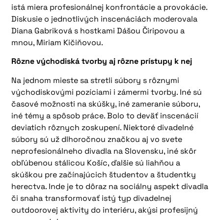
istá miera profesionálnej konfrontácie a provokácie.
Diskusie o jednotlivých inscenáciách moderovala
Diana Gabriková s hostkami Dášou Čiripovou a
mnou, Miriam Kičiňovou.
Rôzne východiská tvorby aj rôzne prístupy k nej
Na jednom mieste sa stretli súbory s rôznymi
východiskovými pozíciami i zámermi tvorby. Iné sú
časové možnosti na skúšky, iné zameranie súboru,
iné témy a spôsob práce. Bolo to deväť inscenácií
deviatich rôznych zoskupení. Niektoré divadelné
súbory sú už dlhoročnou značkou aj vo svete
neprofesionálneho divadla na Slovensku, iné skôr
obľúbenou stálicou Košíc, ďalšie sú liahňou a
skúškou pre začínajúcich študentov a študentky
herectva. Inde je to dôraz na sociálny aspekt divadla
či snaha transformovať istý typ divadelnej
outdoorovej aktivity do interiéru, akýsi profesijný