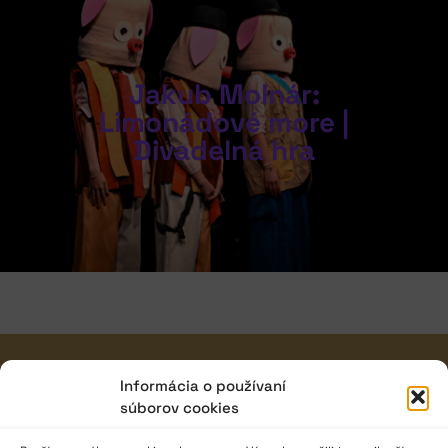
Jakub Molnár:
Limonádové more |
Divadelná hra
JAVISKO
Informácia o používaní
súborov cookies
ISSN: 2730-1257
e-mail: javisko.noc@nocka.sk