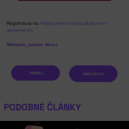
Registrácia na:
https://www.nocka.sk/slovne-
spojenie-4/
.
#divadlo_poézie
#kurz
← PREDOŠLÝ
NASLEDUJÚCI →
PODOBNÉ ČLÁNKY