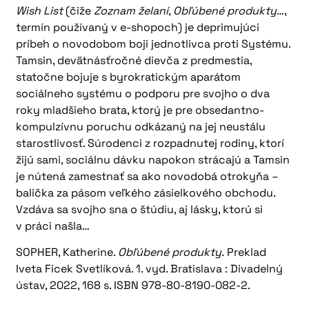
Wish List
(čiže
Zoznam želaní
,
Obľúbené produkty
…,
termín používaný v e-shopoch) je deprimujúci
príbeh o novodobom boji jednotlivca proti Systému.
Tamsin, devätnásťročné dievča z predmestia,
statočne bojuje s byrokratickým aparátom
sociálneho systému o podporu pre svojho o dva
roky mladšieho brata, ktorý je pre obsedantno-
kompulzívnu poruchu odkázaný na jej neustálu
starostlivosť. Súrodenci z rozpadnutej rodiny, ktorí
žijú sami, sociálnu dávku napokon strácajú a Tamsin
je nútená zamestnať sa ako novodobá otrokyňa –
balička za pásom veľkého zásielkového obchodu.
Vzdáva sa svojho sna o štúdiu, aj lásky, ktorú si
v práci našla…
SOPHER, Katherine.
Obľúbené produkty.
Preklad
Iveta Ficek Svetlíková. 1. vyd. Bratislava : Divadelný
ústav, 2022, 168 s. ISBN 978-80-8190-082-2.