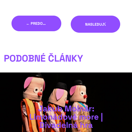
← PREDOŠLÝ
NASLEDUJÚCI →
PODOBNÉ ČLÁNKY
Jakub Molnár:
Limonádové more |
Divadelná hra