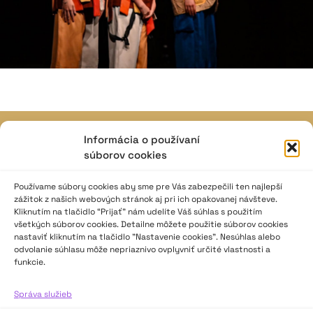
Informácia o používaní
JAVISKO
súborov cookies
ISSN: 2730-1257
e-mail: javisko.noc@nocka.sk
Používame súbory cookies aby sme pre Vás zabezpečili ten najlepší
zážitok z našich webových stránok aj pri ich opakovanej návšteve.
Kliknutím na tlačidlo “Prijať” nám udelíte Váš súhlas s použitím
Nám. SNP č. 12, 812 34 Bratislava 1
všetkých súborov cookies. Detailne môžete použitie súborov cookies
Slovenská republika
nastaviť kliknutím na tlačidlo "Nastavenie cookies". Nesúhlas alebo
odvolanie súhlasu môže nepriaznivo ovplyvniť určité vlastnosti a
funkcie.
2023–2025 ©
Národné osvetové centrum
Všetky práva vyhradené.
Správa služieb
Logofont by
Peter Biľak
.