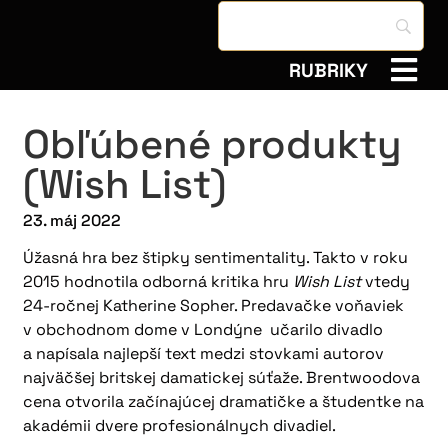
RUBRIKY
Obľúbené produkty
(Wish List)
23. máj 2022
Úžasná hra bez štipky sentimentality. Takto v roku
2015 hodnotila odborná kritika hru
Wish List
vtedy
24-ročnej Katherine Sopher. Predavačke voňaviek
v obchodnom dome v Londýne učarilo divadlo
a napísala najlepší text medzi stovkami autorov
najväčšej britskej damatickej súťaže. Brentwoodova
cena otvorila začínajúcej dramatičke a študentke na
akadémii dvere profesionálnych divadiel.