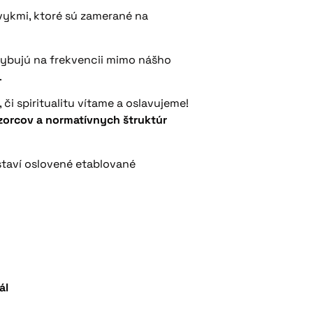
vykmi, ktoré sú zamerané na
ohybujú na frekvencii mimo nášho
.
 či spiritualitu vítame a oslavujeme!
zorcov a normatívnych štruktúr
dstaví oslovené etablované
ál