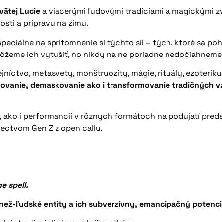
vätej Lucie
a viacerými ľudovými tradíciami a magickými z
sti a prípravu na zimu.
peciálne na sprítomnenie si týchto síl – tých, ktoré sa p
môžeme ich vytušiť, no nikdy na ne poriadne nedočiahneme
ejníctvo, metasvety, monštruozity, mágie, rituály, ezoteriku,
izovanie, demaskovanie ako i transformovanie tradičných v
ií, ako i performancií v rôznych formátoch na podujatí pre
ectvom Gen Z z open callu.
e spell.
-než-ľudské entity a ich subverzívny, emancipačný potenci