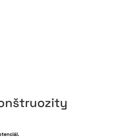
monštruozity
otenciál.