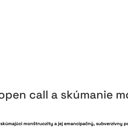
: open call a skúmanie 
al skúmajúci monštruozity a jej emancipačný, subverzívny p