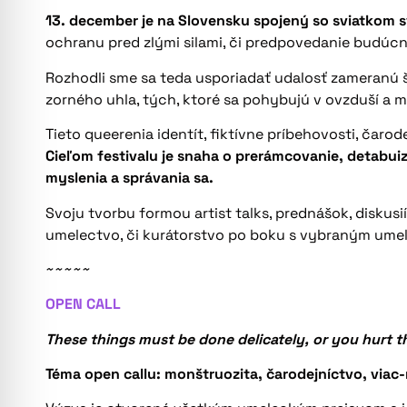
13. december je na Slovensku spojený so sviatkom s
ochranu pred zlými silami, či predpovedanie budúcno
Rozhodli sme sa teda usporiadať udalosť zameranú š
zorného uhla, tých, ktoré sa pohybujú v ovzduší a 
Tieto queerenia identít, fiktívne príbehovosti, čarod
Cieľom festivalu je snaha o prerámcovanie, detabu
myslenia a správania sa.
Svoju tvorbu formou artist talks, prednášok, diskus
umelectvo, či kurátorstvo po boku s vybraným umel
~~~~~
OPEN CALL
These things must be done delicately, or you hurt th
Téma open callu: monštruozita, čarodejníctvo, viac