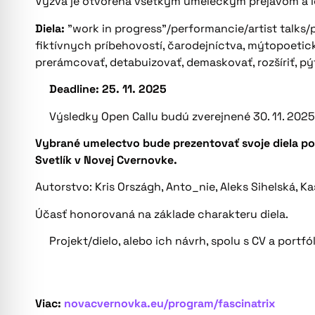
Výzva je otvorená všetkým umeleckým prejavom a ic
Diela:
”work in progress”/performancie/artist talks/
fiktívnych príbehovostí, čarodejníctva, mýtopoetické
prerámcovať, detabuizovať, demaskovať, rozšíriť, pý
Deadline: 25. 11. 2025
Výsledky Open Callu budú zverejnené 30. 11. 2025
Vybrané umelectvo bude prezentovať svoje diela pop
Svetlík v Novej Cvernovke.
Autorstvo: Kris Országh, Anto_nie, Aleks Sihelská, K
Účasť honorovaná na základe charakteru diela.
Projekt/dielo, alebo ich návrh, spolu s CV a por
Viac:
novacvernovka.eu/program/fascinatrix