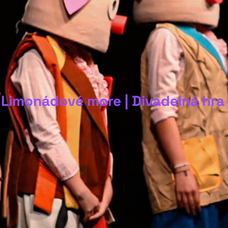
 Limonádové more | Divadelná hra