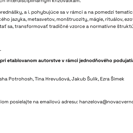
h interdisciplinárnym križovatkám.
prednášky, a i. pohybujúce sa v rámci a na pomedzí temati
ho jazyka, metasvetov, monštruozity, mágie, rituálov, ezote
tať sa, transformovať tradičné vzorce a normatívne štruktú
.
ri etablovanom autorstve v rámci jednodňového podujatia F
asha Potrohosh, Tina Hrevušová, Jakub Šulík, Ezra Šimek
tfóliom posielajte na emailovú adresu: hanzelova@novacvern