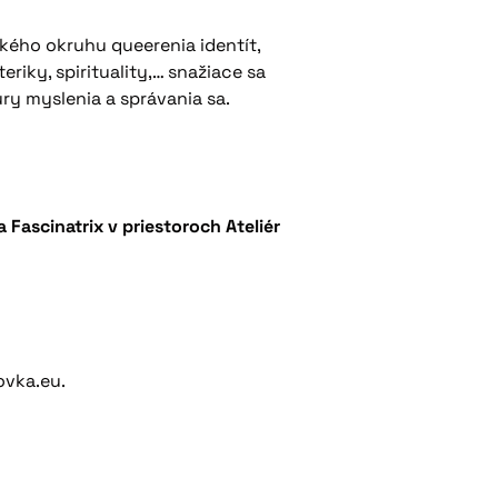
ckého okruhu queerenia identít,
riky, spirituality,… snažiace sa
ry myslenia a správania sa.
ascinatrix v priestoroch Ateliér
ovka.eu.