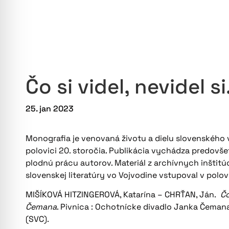
Čo si videl, nevidel s
25. jan 2023
Monografia je venovaná životu a dielu slovenského v
polovici 20. storočia. Publikácia vychádza predovš
plodnú prácu autorov. Materiál z archívnych inštitú
slovenskej literatúry vo Vojvodine vstupoval v polo
MIŠÍKOVÁ HITZINGEROVÁ, Katarína – CHRŤAN, Ján.
Čo
Čemana
. Pivnica : Ochotnícke divadlo Janka Čeman
(SVC).