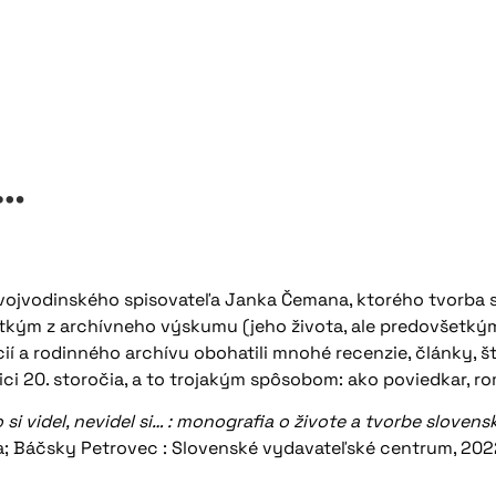
i…
ojvodinského spisovateľa Janka Čemana, ktorého tvorba sa 
etkým z archívneho výskumu (jeho života, ale predovšetkým
cií a rodinného archívu obohatili mnohé recenzie, články, 
vici 20. storočia, a to trojakým spôsobom: ako poviedkar, 
 si videl, nevidel si… : monografia o živote a tvorbe slov
a; Báčsky Petrovec : Slovenské vydavateľské centrum, 202