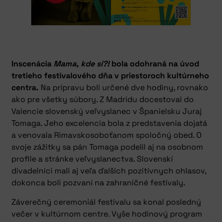
Inscenácia
Mama, kde si?!
bola odohraná na úvod
tretieho festivalového dňa v priestoroch kultúrneho
centra.
Na prípravu boli určené dve hodiny, rovnako
ako pre všetky súbory. Z Madridu docestoval do
Valencie slovenský veľvyslanec v Španielsku Juraj
Tomaga. Jeho excelencia bola z predstavenia dojatá
a venovala Rimavskosoboťanom spoločný obed. O
svoje zážitky sa pán Tomaga podelil aj na osobnom
profile a stránke veľvyslanectva. Slovenskí
divadelníci mali aj veľa ďalších pozitívnych ohlasov,
dokonca boli pozvaní na zahraničné festivaly.
Záverečný ceremoniál festivalu sa konal posledný
večer v kultúrnom centre. Vyše hodinový program