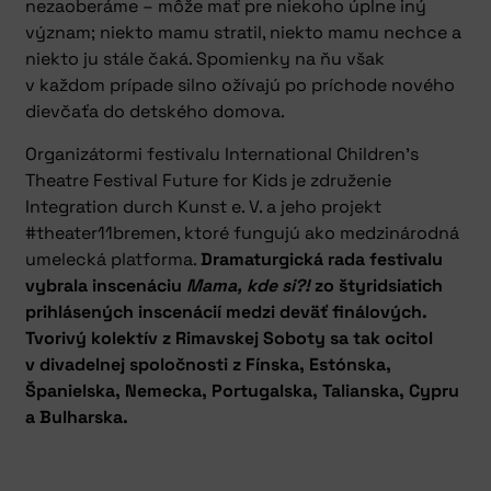
nezaoberáme – môže mať pre niekoho úplne iný
význam; niekto mamu stratil, niekto mamu nechce a
niekto ju stále čaká. Spomienky na ňu však
v každom prípade silno ožívajú po príchode nového
dievčaťa do detského domova.
Organizátormi festivalu International Children’s
Theatre Festival Future for Kids je združenie
Integration durch Kunst e. V. a jeho projekt
#theater11bremen, ktoré fungujú ako medzinárodná
umelecká platforma.
Dramaturgická rada festivalu
vybrala inscenáciu
Mama, kde si?!
zo štyridsiatich
prihlásených inscenácií medzi deväť finálových.
Tvorivý kolektív z Rimavskej Soboty sa tak ocitol
v divadelnej spoločnosti z Fínska, Estónska,
Španielska, Nemecka, Portugalska, Talianska, Cypru
a Bulharska.