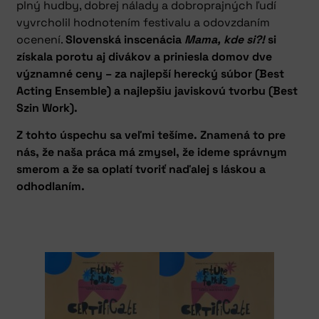
plný hudby, dobrej nálady a dobroprajných ľudí
vyvrcholil hodnotením festivalu a odovzdaním
ocenení.
Slovenská inscenácia
Mama, kde si?!
si
získala porotu aj divákov a priniesla domov dve
významné ceny – za najlepší herecký súbor (Best
Acting Ensemble) a najlepšiu javiskovú tvorbu (Best
Szin Work).
Z tohto úspechu sa veľmi tešíme. Znamená to pre
nás, že naša práca má zmysel, že ideme správnym
smerom a že sa oplatí tvoriť naďalej s láskou a
odhodlaním.