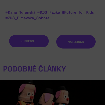
#Dana_Turanská
#DDS_Facka
#Future_for_Kids
#ZUŠ_Rimavská_Sobota
← PREDOŠLÝ
NASLEDUJÚCI →
PODOBNÉ ČLÁNKY