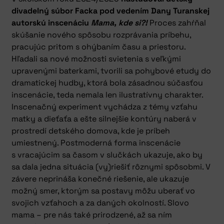
divadelný súbor Facka pod vedením Dany Turanskej
autorskú inscenáciu
Mama, kde si?!
Proces zahŕňal
skúšanie nového spôsobu rozprávania príbehu,
pracujúc pritom s ohýbaním času a priestoru.
Hľadali sa nové možnosti svietenia s veľkými
upravenými baterkami, tvorili sa pohybové etudy do
dramatickej hudby, ktorá bola zásadnou súčasťou
inscenácie, teda nemala len ilustratívny charakter.
Inscenačný experiment vychádza z témy vzťahu
matky a dieťaťa a ešte silnejšie kontúry naberá v
prostredí detského domova, kde je príbeh
umiestnený. Postmoderná forma inscenácie
s vracajúcim sa časom v slučkách ukazuje, ako by
sa dala jedna situácia (vy)riešiť rôznymi spôsobmi. V
závere neprináša konečné riešenie, ale ukazuje
možný smer, ktorým sa postavy môžu uberať vo
svojich vzťahoch a za daných okolností. Slovo
mama – pre nás také prirodzené, až sa ním