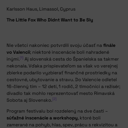
Karlsson Haus, Limassol, Cyprus
The Little Fox Who Didnt Want to Be Sly
Nie všetci nakoniec potvrdili svoju účasť na
finále
vo Valencii
; niektoré inscenácie boli nahradené
[1]
inými.
Aj slovenská cesta do Španielska sa takmer
nekonala. Vďaka prispievateľom sa však vo verejnej
zbierke podarilo vyzbierať finančné prostriedky na
cestovné, ubytovanie a stravu. Do Valencie odletel
16-členný tím – 12 detí, 1 rodič, 2 tlmočníci a režisér;
divadlo tak mohlo reprezentovať mesto Rimavská
[2]
Sobota aj Slovensko.
Program festivalu bol rozdelený na dve časti –
súťažné inscenácie a workshopy
, ktoré boli
zamerané na pohyb, hlas, spev, prácu s rekvizitou a