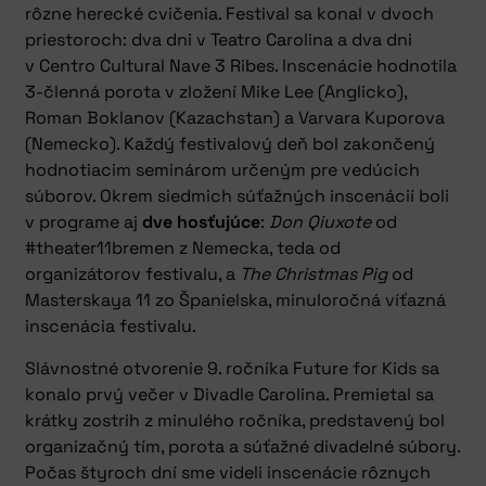
rôzne herecké cvičenia. Festival sa konal v dvoch
priestoroch: dva dni v Teatro Carolina a dva dni
v Centro Cultural Nave 3 Ribes. Inscenácie hodnotila
3-členná porota v zložení Mike Lee (Anglicko),
Roman Boklanov (Kazachstan) a Varvara Kuporova
(Nemecko). Každý festivalový deň bol zakončený
hodnotiacim seminárom určeným pre vedúcich
súborov. Okrem siedmich súťažných inscenácií boli
v programe aj
dve hosťujúce
:
Don Qiuxote
od
#theater11bremen z Nemecka, teda od
organizátorov festivalu, a
The Christmas Pig
od
Masterskaya 11 zo Španielska, minuloročná víťazná
inscenácia festivalu.
Slávnostné otvorenie 9. ročníka Future for Kids sa
konalo prvý večer v Divadle Carolina. Premietal sa
krátky zostrih z minulého ročníka, predstavený bol
organizačný tím, porota a súťažné divadelné súbory.
Počas štyroch dní sme videli inscenácie rôznych