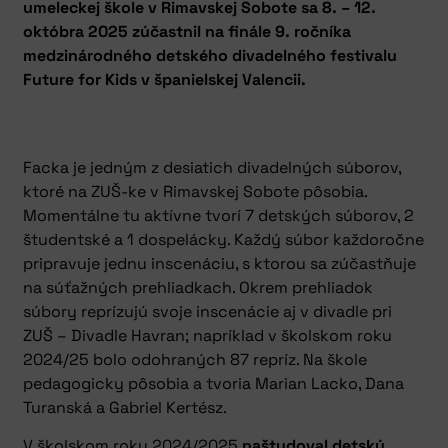
umeleckej škole v Rimavskej Sobote sa 8. – 12.
októbra 2025 zúčastnil na finále 9. ročníka
medzinárodného detského divadelného festivalu
Future for Kids v španielskej Valencii.
Facka je jedným z desiatich divadelných súborov,
ktoré na ZUŠ-ke v Rimavskej Sobote pôsobia.
Momentálne tu aktívne tvorí 7 detských súborov, 2
študentské a 1 dospelácky. Každý súbor každoročne
pripravuje jednu inscenáciu, s ktorou sa zúčastňuje
na súťažných prehliadkach. Okrem prehliadok
súbory reprízujú svoje inscenácie aj v divadle pri
ZUŠ – Divadle Havran; napríklad v školskom roku
2024/25 bolo odohraných 87 repríz. Na škole
pedagogicky pôsobia a tvoria Marian Lacko, Dana
Turanská a Gabriel Kertész.
V školskom roku 2024/2025
naštudoval detský