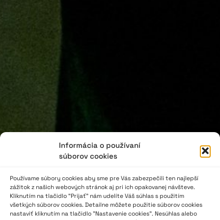
Informácia o používaní
súborov cookies
Používame súbory cookies aby sme pre Vás zabezpečili ten najlepší
zážitok z našich webových stránok aj pri ich opakovanej návšteve.
Kliknutím na tlačidlo “Prijať” nám udelíte Váš súhlas s použitím
všetkých súborov cookies. Detailne môžete použitie súborov cookies
nastaviť kliknutím na tlačidlo "Nastavenie cookies". Nesúhlas alebo