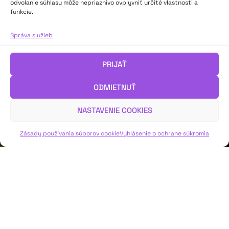
odvolanie súhlasu môže nepriaznivo ovplyvniť určité vlastnosti a
funkcie.
Správa služieb
PRIJAŤ
ODMIETNUŤ
NASTAVENIE COOKIES
Zásady používania súborov cookie
Vyhlásenie o ochrane súkromia
AKTUALITY →