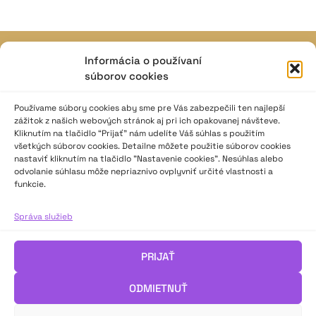
Informácia o používaní
JAVISKO
súborov cookies
ISSN: 2730-1257
e-mail: javisko.noc@nocka.sk
Používame súbory cookies aby sme pre Vás zabezpečili ten najlepší
zážitok z našich webových stránok aj pri ich opakovanej návšteve.
Kliknutím na tlačidlo “Prijať” nám udelíte Váš súhlas s použitím
Nám. SNP č. 12, 812 34 Bratislava 1
všetkých súborov cookies. Detailne môžete použitie súborov cookies
Slovenská republika
nastaviť kliknutím na tlačidlo "Nastavenie cookies". Nesúhlas alebo
odvolanie súhlasu môže nepriaznivo ovplyvniť určité vlastnosti a
2023–2025 ©
Národné osvetové centrum
funkcie.
Všetky práva vyhradené.
Správa služieb
Logofont by
Peter Biľak
.
PRIJAŤ
ODMIETNUŤ