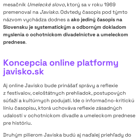
mesačník
Umelecké slovo
, ktorý sa v roku 1969
premenoval na
Javisko
. Odvtedy časopis pod týmto
názvom vychádza dodnes a
ako jediný časopis na
Slovensku je systematickým a odborným dokladom
myslenia o ochotníckom divadelníctve a umeleckom
prednese
.
Koncepcia online platformy
javisko.sk
Aj online Javisko bude prinášať správy a reflexie
z festivalov, celoštátnych prehliadok, postupových
súťaží a kultúrnych podujatí. Ide o informačno-kritickú
líniu časopisu, ktorá uchováva reflexie zásadných
udalostí v ochotníckom divadle a umeleckom prednese
pre históriu.
Druhým pilierom Javiska budú aj naďalej priehľady do