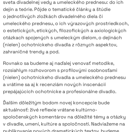
sveta divadelnej vedy a umeleckého prednesu: do ich
dejín a teórie. Pôjde o tematické články a štúdie
o jednotlivých zložkách divadelného diela či
umeleckého prednesu, o ich výrazových prostriedkoch,
o estetických, etických, filozofických a axiologických
otázkach spojených s umeleckým dielom, o dejinách
(nielen) ochotníckeho divadla z rôznych aspektov,
zahraničné trendy a pod.
Rovnako sa budeme aj naďalej venovať metodike,
rozsiahlym rozhovorom s profilovými osobnosťami
(nielen) ochotníckeho divadla a umeleckého prednesu
a vrátime sa aj k recenziám nových inscenácií
prepájajúcich ochotnícke a profesionálne divadlo.
Ďalším dôležitým bodom novej koncepcie bude
aktuálnosť: živé reflexie vrátane kultúrno-
spoločenských komentárov na dôležité témy a otázky
v divadle, umení, kultúre a spoločnosti. Nadviažeme na
publikovanie nových dramatických textov, budeme