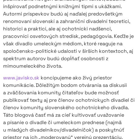
inšpirovať podnetnými knižnými tipmi s ukážkami.
Autormi príspevkov budú aj naďalej predovšetkým
renomovaní slovenskí a zahraniční divadelní teoretici,
historici a praktici, ale aj ochotnícki nadšenci,
pracovníci osvetových stredísk, pedagógovia. Keďže je
však divadlo umeleckým médiom, ktoré reaguje na
spoločensko-politické udalosti v širších kontextoch, aj
spektrum autorov budú dopĺňať osobnosti z
mimoumeleckého života.
www.javisko.sk
koncipujeme ako živý priestor
komunikácie. Dôležitým bodom otvárania sa diskusii
a zväčšovania komunity čitateľov bude možnosť
publikovať texty aj pre členov ochotníckych divadiel či
členov komunity slovenského ochotníckeho divadla.
Táto blogová časť má za cieľ kultivovať uvažovanie
a písanie o divadle či umeleckom prednese (najmä
u mladých divadelníkov/divadelníčok) a poskytnúť
priestor na ich „moderovanú“ verejnú prezentáciu.