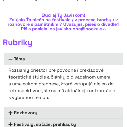
Buď aj Ty Javiskom!
Zaujalo Ťa niečo na festivale / v procese tvorby / v
rozhovore s pamätníkmi? Uvažuješ, píšeš o divadle?
Píš a posielaj na
javisko.noc@nocka.sk
.
Rubriky
Téma
Rozsiahly priestor pre pôvodné i prekladové
teoretické štúdie a články o divadelnom umení
a umeleckom prednese, ktoré vstupujú nielen do
retrospektívnej, ale najmä aktuálnej konfrontácie
s vybranou témou.
Rozhovory
Festivaly, súťaže, prehliadky