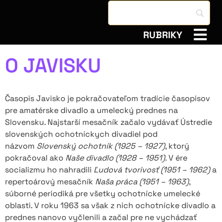
RUBRIKY
O JAVISKU
Časopis Javisko je pokračovateľom tradície časopisov
pre amatérske divadlo a umelecký prednes na
Slovensku. Najstarší mesačník začalo vydávať Ústredie
slovenských ochotníckych divadiel pod
názvom
Slovenský ochotník (1925 – 1927)
, ktorý
pokračoval ako
Naše divadlo (1928 – 1951)
. V ére
socializmu ho nahradili
Ľudová tvorivosť (1951 – 1962)
a
repertoárový mesačník
Naša práca (1951 – 1963)
,
súborné periodiká pre všetky ochotnícke umelecké
oblasti. V roku 1963 sa však z nich ochotnícke divadlo a
prednes nanovo vyčlenili a začal pre ne vychádzať