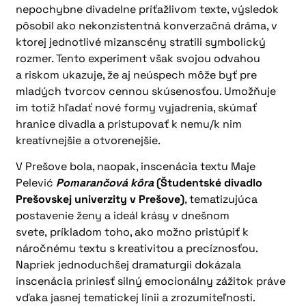
nepochybne divadelne príťažlivom texte, výsledok
pôsobil ako nekonzistentná konverzačná dráma, v
ktorej jednotlivé mizanscény stratili symbolický
rozmer. Tento experiment však svojou odvahou
a riskom ukazuje, že aj neúspech môže byť pre
mladých tvorcov cennou skúsenosťou. Umožňuje
im totiž hľadať nové formy vyjadrenia, skúmať
hranice divadla a pristupovať k nemu/k nim
kreatívnejšie a otvorenejšie.
V Prešove bola, naopak, inscenácia textu Maje
Pelević
Pomarančová kôra
(Študentské divadlo
Prešovskej univerzity v Prešove)
,
tematizujúca
postavenie ženy a ideál krásy v dnešnom
svete, príkladom toho, ako možno pristúpiť k
náročnému textu s kreativitou a precíznosťou.
Napriek jednoduchšej dramaturgii dokázala
inscenácia priniesť silný emocionálny zážitok práve
vďaka jasnej tematickej línii a zrozumiteľnosti.