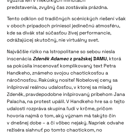
využitá len v niekoľkých minútach
predstavenia, zvyšný čas zostávala prázdna.
Tento odklon od tradičných scénických riešení však
v oboch prípadoch priniesol jedinečnú atmosféru,
kde sa divák stal súčasťou živej performancie,
odrážajúcej skutočný, nie virtuálny svet.
Najväčšie riziko na Istropolitane so sebou niesla
inscenácia
Zdeněk Adamec
z pražskej DAMU
, ktorá
sa pokúsila inscenovať komplikovaný text Petra
Handkeho, známeho svojou chaotickosťou a
náročnosťou. Rakúsky nositeľ Nobelovej ceny sa
inšpiroval reálnou udalosťou, v ktorej sa mladý
Zdeněk, pravdepodobne inšpirovaný príbehom Jana
Palacha, na protest upálil. V Handkeho hre sa o tejto
udalosti rozpráva skupina ľudí v krčme, pričom
hovoria najmä o tom, aký význam má takýto čin
v dnešnej dobe – a či vôbec nejaký. Napriek odvahe
režiséra siahnuť po tomto chaotickom, no