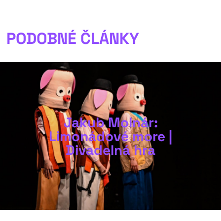
PODOBNÉ ČLÁNKY
Jakub Molnár:
Limonádové more |
Divadelná hra