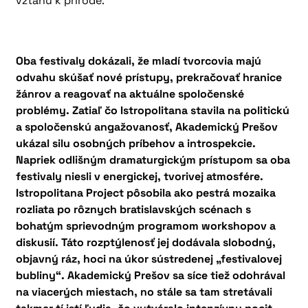
vzťahu k prírode.
Oba festivaly dokázali, že mladí tvorcovia majú
odvahu skúšať nové prístupy, prekračovať hranice
žánrov a reagovať na aktuálne spoločenské
problémy. Zatiaľ čo Istropolitana stavila na politickú
a spoločenskú angažovanosť, Akademický Prešov
ukázal silu osobných príbehov a introspekcie.
Napriek odlišným dramaturgickým prístupom sa oba
festivaly niesli v energickej, tvorivej atmosfére.
Istropolitana Project pôsobila ako pestrá mozaika
rozliata po rôznych bratislavských scénach s
bohatým sprievodným programom workshopov a
diskusií. Táto rozptýlenosť jej dodávala slobodný,
objavný ráz, hoci na úkor sústredenej „festivalovej
bubliny“. Akademický Prešov sa síce tiež odohrával
na viacerých miestach, no stále sa tam stretávali