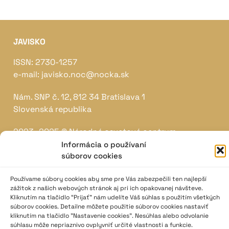
JAVISKO
ISSN: 2730-1257
e-mail: javisko.noc@nocka.sk
Nám. SNP č. 12, 812 34 Bratislava 1
Slovenská republika
2023–2025 ©
Národné osvetové centrum
Všetky práva vyhradené.
Informácia o používaní
súborov cookies
Logofont by
Peter Biľak
.
Používame súbory cookies aby sme pre Vás zabezpečili ten najlepší
zážitok z našich webových stránok aj pri ich opakovanej návšteve.
Kliknutím na tlačidlo “Prijať” nám udelíte Váš súhlas s použitím všetkých
súborov cookies. Detailne môžete použitie súborov cookies nastaviť
kliknutím na tlačidlo "Nastavenie cookies". Nesúhlas alebo odvolanie
súhlasu môže nepriaznivo ovplyvniť určité vlastnosti a funkcie.