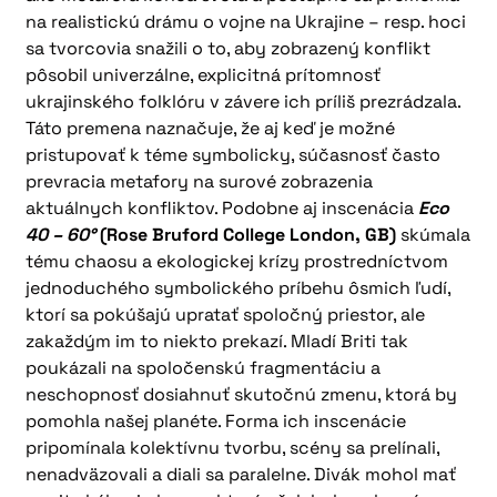
na realistickú drámu o vojne na Ukrajine – resp. hoci
sa tvorcovia snažili o to, aby zobrazený konflikt
pôsobil univerzálne, explicitná prítomnosť
ukrajinského folklóru v závere ich príliš prezrádzala.
Táto premena naznačuje, že aj keď je možné
pristupovať k téme symbolicky, súčasnosť často
prevracia metafory na surové zobrazenia
aktuálnych konfliktov. Podobne aj inscenácia
Eco
40 – 60°
(Rose Bruford College London, GB)
skúmala
tému chaosu a ekologickej krízy prostredníctvom
jednoduchého symbolického príbehu ôsmich ľudí,
ktorí sa pokúšajú upratať spoločný priestor, ale
zakaždým im to niekto prekazí. Mladí Briti tak
poukázali na spoločenskú fragmentáciu a
neschopnosť dosiahnuť skutočnú zmenu, ktorá by
pomohla našej planéte. Forma ich inscenácie
pripomínala kolektívnu tvorbu, scény sa prelínali,
nenadväzovali a diali sa paralelne. Divák mohol mať