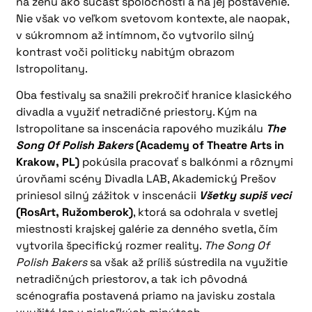
na ženu ako súčasť spoločnosti a na jej postavenie.
Nie však vo veľkom svetovom kontexte, ale naopak,
v súkromnom až intímnom, čo vytvorilo silný
kontrast voči politicky nabitým obrazom
Istropolitany.
Oba festivaly sa snažili prekročiť hranice klasického
divadla a využiť netradičné priestory. Kým na
Istropolitane sa inscenácia rapového muzikálu
The
Song Of Polish Bakers
(Academy of Theatre Arts in
Krakow, PL)
pokúsila pracovať s balkónmi a rôznymi
úrovňami scény Divadla LAB, Akademický Prešov
priniesol silný zážitok v inscenácii
Všetky supiš veci
(RosArt, Ružomberok)
, ktorá sa odohrala v svetlej
miestnosti krajskej galérie za denného svetla, čím
vytvorila špecifický rozmer reality.
The Song Of
Polish Bakers
sa však až príliš sústredila na využitie
netradičných priestorov, a tak ich pôvodná
scénografia postavená priamo na javisku zostala