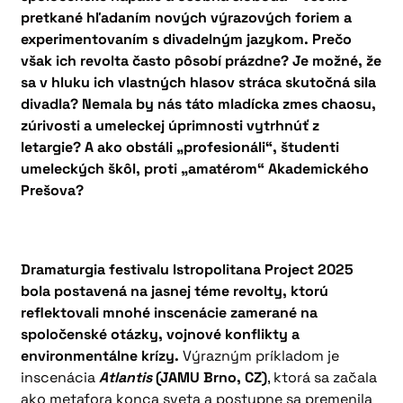
pretkané hľadaním nových výrazových foriem a
experimentovaním s divadelným jazykom. Prečo
však ich revolta často pôsobí prázdne? Je možné, že
sa v hluku ich vlastných hlasov stráca skutočná sila
divadla? Nemala by nás táto mladícka zmes chaosu,
zúrivosti a umeleckej úprimnosti vytrhnúť z
letargie? A ako obstáli „profesionáli“, študenti
umeleckých škôl, proti „amatérom“ Akademického
Prešova?
Dramaturgia festivalu Istropolitana Project 2025
bola postavená na jasnej téme revolty, ktorú
reflektovali mnohé inscenácie zamerané na
spoločenské otázky, vojnové konflikty a
environmentálne krízy.
Výrazným príkladom je
inscenácia
Atlantis
(JAMU Brno, CZ)
, ktorá sa začala
ako metafora konca sveta a postupne sa premenila