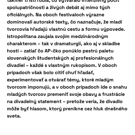
takmer tí istí ľudia, čo vytváralo intenzívny pocit
spolupatričnosti a živých debát aj mimo tých
oficiálnych. Na oboch festivaloch výrazne
dominovali autorské texty, čo naznačuje, že mladí
tvorcovia hľadajú vlastnú cestu a formu výpovede.
Istropolitana zaujala svojím medzinárodným
charakterom – tak v dramaturgii, ako aj v skladbe
hostí – zatiaľ čo AP-čko ponúklo pestrú paletu
slovenských študentských aj profesionálnych
divadiel – každé s vlastným rukopisom. V oboch
prípadoch však bolo cítiť chuť hľadať,
experimentovať a otvárať témy, ktoré mladým
tvorcom imponujú, a v oboch prípadoch ide o snahu
mladých tvorcov premeniť svoje obavy a frustrácie
na divadelný statement – pretože veria, že divadlo
môže byť hlasom, ktorý prenikne cez hluk dnešného
sveta.