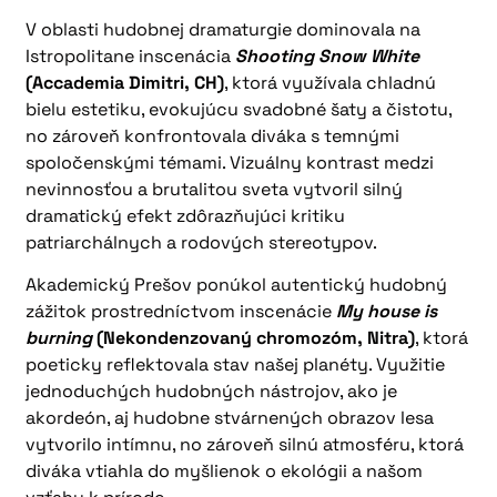
V oblasti hudobnej dramaturgie dominovala na
Istropolitane inscenácia
Shooting Snow White
(Accademia Dimitri, CH)
, ktorá využívala chladnú
bielu estetiku, evokujúcu svadobné šaty a čistotu,
no zároveň konfrontovala diváka s temnými
spoločenskými témami. Vizuálny kontrast medzi
nevinnosťou a brutalitou sveta vytvoril silný
dramatický efekt zdôrazňujúci kritiku
patriarchálnych a rodových stereotypov.
Akademický Prešov ponúkol autentický hudobný
zážitok prostredníctvom inscenácie
My house is
burning
(Nekondenzovaný chromozóm, Nitra)
, ktorá
poeticky reflektovala stav našej planéty. Využitie
jednoduchých hudobných nástrojov, ako je
akordeón, aj hudobne stvárnených obrazov lesa
vytvorilo intímnu, no zároveň silnú atmosféru, ktorá
diváka vtiahla do myšlienok o ekológii a našom