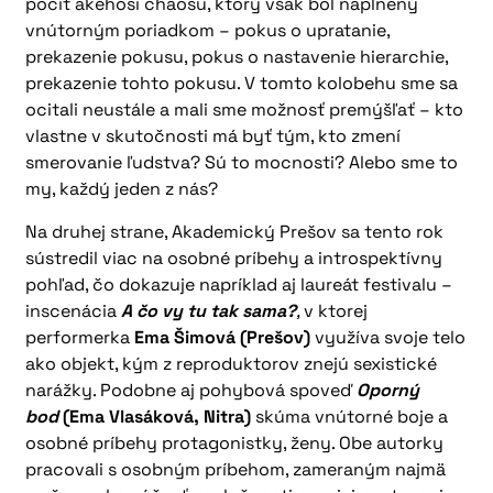
pocit akéhosi chaosu, ktorý však bol naplnený
vnútorným poriadkom – pokus o upratanie,
prekazenie pokusu, pokus o nastavenie hierarchie,
prekazenie tohto pokusu. V tomto kolobehu sme sa
ocitali neustále a mali sme možnosť premýšľať – kto
vlastne v skutočnosti má byť tým, kto zmení
smerovanie ľudstva? Sú to mocnosti? Alebo sme to
my, každý jeden z nás?
Na druhej strane, Akademický Prešov sa tento rok
sústredil viac na osobné príbehy a introspektívny
pohľad, čo dokazuje napríklad aj laureát festivalu –
inscenácia
A čo vy tu tak sama?
,
v ktorej
performerka
Ema Šimová (Prešov)
využíva svoje telo
ako objekt, kým z reproduktorov znejú sexistické
narážky. Podobne aj pohybová spoveď
Oporný
bod
(Ema Vlasáková, Nitra)
skúma vnútorné boje a
osobné príbehy protagonistky, ženy. Obe autorky
pracovali s osobným príbehom, zameraným najmä