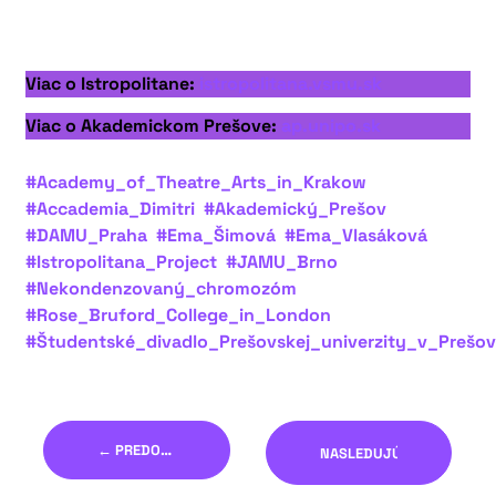
Viac o Istropolitane:
istropolitana.vsmu.sk
Viac o Akademickom Prešove:
ap.unipo.sk
#Academy_of_Theatre_Arts_in_Krakow
#Accademia_Dimitri
#Akademický_Prešov
#DAMU_Praha
#Ema_Šimová
#Ema_Vlasáková
#Istropolitana_Project
#JAMU_Brno
#Nekondenzovaný_chromozóm
#Rose_Bruford_College_in_London
#Študentské_divadlo_Prešovskej_univerzity_v_Prešo
← PREDOŠLÝ
NASLEDUJÚCI →