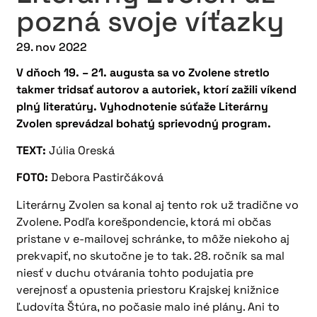
pozná svoje víťazky
29. nov 2022
V dňoch 19. – 21. augusta sa vo Zvolene stretlo
takmer tridsať autorov a autoriek, ktorí zažili víkend
plný literatúry. Vyhodnotenie súťaže Literárny
Zvolen sprevádzal bohatý sprievodný program.
TEXT:
Júlia Oreská
FOTO:
Debora Pastirčáková
Literárny Zvolen sa konal aj tento rok už tradične vo
Zvolene. Podľa korešpondencie, ktorá mi občas
pristane v e-mailovej schránke, to môže niekoho aj
prekvapiť, no skutočne je to tak. 28. ročník sa mal
niesť v duchu otvárania tohto podujatia pre
verejnosť a opustenia priestoru Krajskej knižnice
Ľudovíta Štúra, no počasie malo iné plány. Ani to