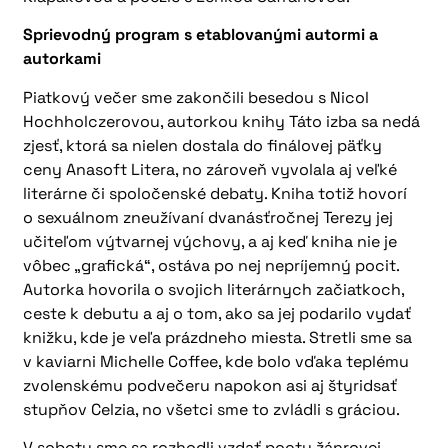
Sprievodný program s etablovanými autormi a
autorkami
Piatkový večer sme zakončili besedou s Nicol
Hochholczerovou, autorkou knihy Táto izba sa nedá
zjesť, ktorá sa nielen dostala do finálovej päťky
ceny Anasoft Litera, no zároveň vyvolala aj veľké
literárne či spoločenské debaty. Kniha totiž hovorí
o sexuálnom zneužívaní dvanásťročnej Terezy jej
učiteľom výtvarnej výchovy, a aj keď kniha nie je
vôbec „grafická“, ostáva po nej nepríjemný pocit.
Autorka hovorila o svojich literárnych začiatkoch,
ceste k debutu a aj o tom, ako sa jej podarilo vydať
knižku, kde je veľa prázdneho miesta. Stretli sme sa
v kaviarni Michelle Coffee, kde bolo vďaka teplému
zvolenskému podvečeru napokon asi aj štyridsať
stupňov Celzia, no všetci sme to zvládli s gráciou.
V sobotu sme sa rozhodli vzdať poctu žánrovej