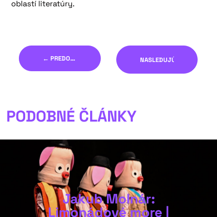
oblastí literatúry.
← PREDOŠLÝ
NASLEDUJÚCI →
PODOBNÉ ČLÁNKY
Jakub Molnár:
Limonádové more |