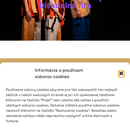
Divadelná hra
Informácia o používaní
JAVISKO
súborov cookies
ISSN: 2730-1257
e-mail: javisko.noc@nocka.sk
Používame súbory cookies aby sme pre Vás zabezpečili ten najlepší
zážitok z našich webových stránok aj pri ich opakovanej návšteve.
Kliknutím na tlačidlo “Prijať” nám udelíte Váš súhlas s použitím
Nám. SNP č. 12, 812 34 Bratislava 1
všetkých súborov cookies. Detailne môžete použitie súborov cookies
Slovenská republika
nastaviť kliknutím na tlačidlo "Nastavenie cookies". Nesúhlas alebo
odvolanie súhlasu môže nepriaznivo ovplyvniť určité vlastnosti a
funkcie.
2023–2025 ©
Národné osvetové centrum
Všetky práva vyhradené.