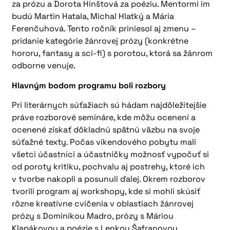
za prózu a Dorota Hinštová za poéziu. Mentormi im
budú Martin Hatala, Michal Hlatký a Mária
Ferenčuhová. Tento ročník priniesol aj zmenu –
pridanie kategórie žánrovej prózy (konkrétne
hororu, fantasy a sci-fi) s porotou, ktorá sa žánrom
odborne venuje.
Hlavným bodom programu boli rozbory
Pri literárnych súťažiach sú hádam najdôležitejšie
práve rozborové semináre, kde môžu ocenení a
ocenené získať dôkladnú spätnú väzbu na svoje
súťažné texty. Počas víkendového pobytu mali
všetci účastníci a účastníčky možnosť vypočuť si
od poroty kritiku, pochvalu aj postrehy, ktoré ich
v tvorbe nakopli a posunuli ďalej. Okrem rozborov
tvorili program aj workshopy, kde si mohli skúsiť
rôzne kreatívne cvičenia v oblastiach žánrovej
prózy s Dominikou Madro, prózy s Máriou
Klapákovou a poézie s Lenkou Šafranovou.