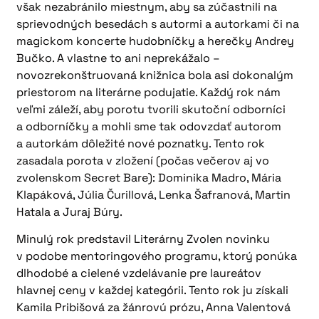
však nezabránilo miestnym, aby sa zúčastnili na
sprievodných besedách s autormi a autorkami či na
magickom koncerte hudobníčky a herečky Andrey
Bučko. A vlastne to ani neprekážalo –
novozrekonštruovaná knižnica bola asi dokonalým
priestorom na literárne podujatie. Každý rok nám
veľmi záleží, aby porotu tvorili skutoční odborníci
a odborníčky a mohli sme tak odovzdať autorom
a autorkám dôležité nové poznatky. Tento rok
zasadala porota v zložení (počas večerov aj vo
zvolenskom Secret Bare): Dominika Madro, Mária
Klapáková, Júlia Čurillová, Lenka Šafranová, Martin
Hatala a Juraj Búry.
Minulý rok predstavil Literárny Zvolen novinku
v podobe mentoringového programu, ktorý ponúka
dlhodobé a cielené vzdelávanie pre laureátov
hlavnej ceny v každej kategórii. Tento rok ju získali
Kamila Pribišová za žánrovú prózu, Anna Valentová