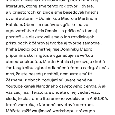
literatúre, ktorej sme tento rok otvorili dvere,
a v priestoroch knižnice sme besedovali hneď s
dvomi autormi – Dominikou Madro a Martinom
Hatalom. Obom im nedávno vyšla kniha vo
vydavateľstve Artis Omnis – a prišlo nás tam aj
pozrieť! – a diskutovali sme o ich rozdielnych
prístupoch k žánrovej tvorbe aj tvorbe samotnej.
Kniha Dediči posmrtnej ríše Dominiky Madro
pripomína skôr mýtus a vyznačuje sa veľkou
atmosférickosťou, Martin Hatala si pre svoju druhú
fantasy knihu vybral odľahčenú formu satiry. Ak vás
mrzí, že ste besedy nestihli, nemusíte smútiť.
Záznamy z oboch podujatí sú uverejnené na
Youtube kanáli Národného osvetového centra. A ak
vás zaujíma literatúra a chcete o nej vedieť viac,
sledujte platformu literárneho vzdelávania A BODKA,
ktorú zastrešuje Národné osvetové centrum.
Môžete zažiť zaujímavé workshopy z rôznych