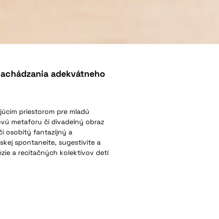
 nachádzania adekvátneho
ujúcim priestorom pre mladú
ovú metaforu či divadelný obraz
i osobitý fantazijný a
skej spontaneite, sugestivite a
ézie a recitačných kolektívov detí