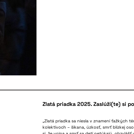
Zlatá priadka 2025. Zaslúži(te) si po
„Zlatá priadka sa niesla v znamení ťažkých t
kolektívoch – šikana, úzkosť, smrť blízkej os
si, že vojna a smrť sa detí netýkajú, obzvláš