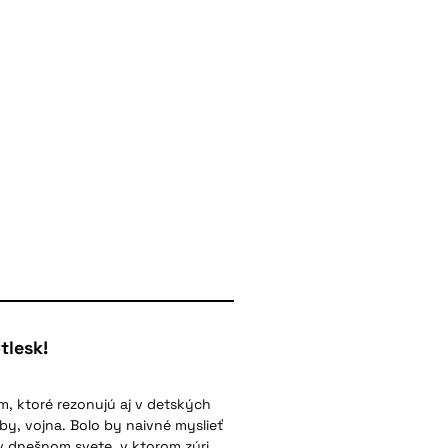
tlesk!
ém, ktoré rezonujú aj v detských
oby, vojna. Bolo by naivné myslieť
ť v dnešnom svete, v ktorom zúri