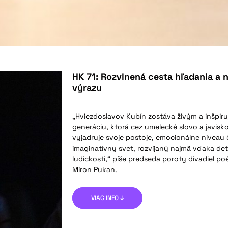
HK 71: Rozvlnená cesta hľadania a
výrazu
„Hviezdoslavov Kubín zostáva živým a inšpir
generáciu, ktorá cez umelecké slovo a javisk
vyjadruje svoje postoje, emocionálne niveau č
imaginatívny svet, rozvíjaný najmä vďaka det
ludickosti,“ píše predseda poroty divadiel po
Miron Pukan.
VIAC INFO ↓