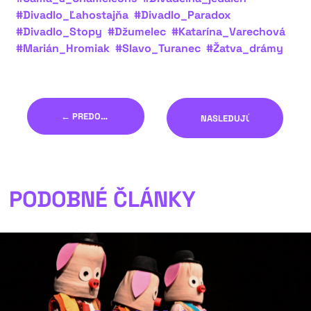
#Divadlo_Ľahostajňa
#Divadlo_Paradox
#Divadlo_Stopy
#Džumelec
#Katarína_Varechová
#Marián_Hromiak
#Slavo_Turanec
#Žatva_drámy
← PREDOŠLÝ
NASLEDUJÚCI →
PODOBNÉ ČLÁNKY