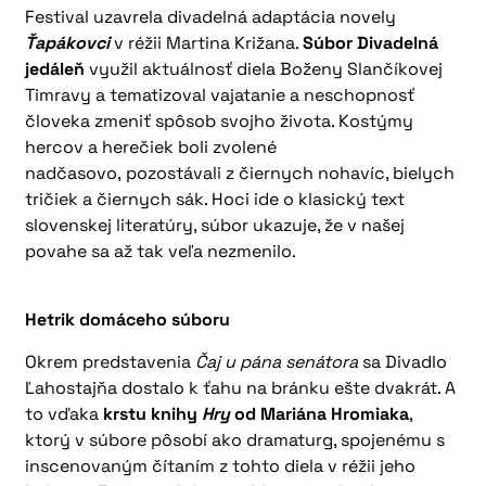
Festival uzavrela divadelná adaptácia novely
Ťapákovci
v réžii Martina Križana.
Súbor Divadelná
jedáleň
využil aktuálnosť diela Boženy Slančíkovej
Timravy a tematizoval vajatanie a neschopnosť
človeka zmeniť spôsob svojho života. Kostýmy
hercov a herečiek boli zvolené
nadčasovo, pozostávali z čiernych nohavíc, bielych
tričiek a čiernych sák. Hoci ide o klasický text
slovenskej literatúry, súbor ukazuje, že v našej
povahe sa až tak veľa nezmenilo.
Hetrik domáceho súboru
Okrem predstavenia
Čaj u pána senátora
sa Divadlo
Ľahostajňa dostalo k ťahu na bránku ešte dvakrát. A
to vďaka
krstu knihy
Hry
od Mariána Hromiaka
,
ktorý v súbore pôsobí ako dramaturg, spojenému s
inscenovaným čítaním z tohto diela v réžii jeho