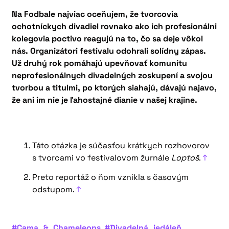
Na Fodbale najviac oceňujem, že tvorcovia
ochotníckych divadiel rovnako ako ich profesionálni
kolegovia poctivo reagujú na to, čo sa deje vôkol
nás. Organizátori festivalu odohrali solídny zápas.
Už druhý rok pomáhajú upevňovať komunitu
neprofesionálnych divadelných zoskupení a svojou
tvorbou a titulmi, po ktorých siahajú, dávajú najavo,
že ani im nie je ľahostajné dianie v našej krajine.
Táto otázka je súčasťou krátkych rozhovorov
s tvorcami vo festivalovom žurnále
Loptoš
.
↑
Preto reportáž o ňom vznikla s časovým
odstupom.
↑
#Cama_&_Chameleons
#Divadelná_jedáleň