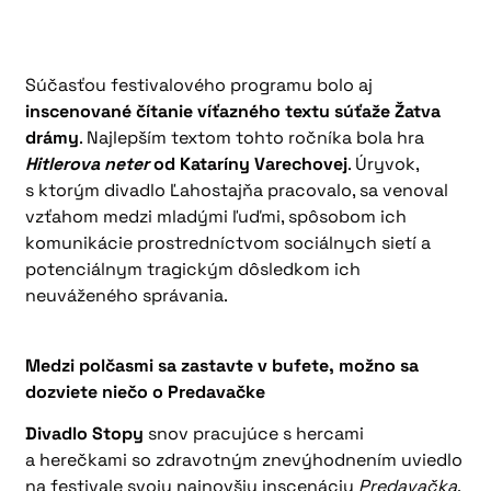
Súčasťou festivalového programu bolo aj
inscenované čítanie víťazného textu súťaže Žatva
drámy
. Najlepším textom tohto ročníka bola hra
Hitlerova neter
od Kataríny Varechovej
. Úryvok,
s ktorým divadlo Ľahostajňa pracovalo, sa venoval
vzťahom medzi mladými ľuďmi, spôsobom ich
komunikácie prostredníctvom sociálnych sietí a
potenciálnym tragickým dôsledkom ich
neuváženého správania.
Medzi polčasmi sa zastavte v bufete, možno sa
dozviete niečo o Predavačke
Divadlo Stopy
snov pracujúce s hercami
a herečkami so zdravotným znevýhodnením uviedlo
na festivale svoju najnovšiu inscenáciu
Predavačka
.