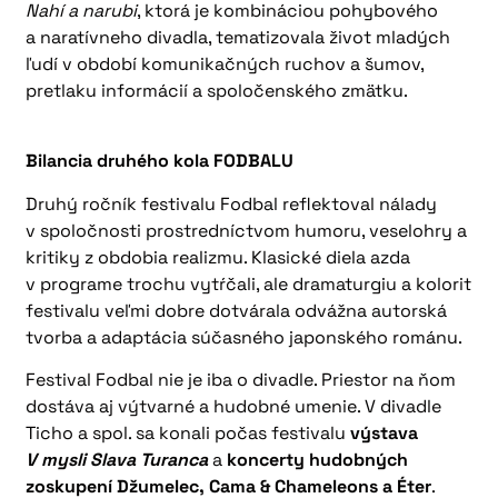
Nahí a narubi
, ktorá je kombináciou pohybového
a naratívneho divadla, tematizovala život mladých
ľudí v období komunikačných ruchov a šumov,
pretlaku informácií a spoločenského zmätku.
Bilancia druhého kola FODBALU
Druhý ročník festivalu Fodbal reflektoval nálady
v spoločnosti prostredníctvom humoru, veselohry a
kritiky z obdobia realizmu. Klasické diela azda
v programe trochu vytŕčali, ale dramaturgiu a kolorit
festivalu veľmi dobre dotvárala odvážna autorská
tvorba a adaptácia súčasného japonského románu.
Festival Fodbal nie je iba o divadle. Priestor na ňom
dostáva aj výtvarné a hudobné umenie. V divadle
Ticho a spol. sa konali počas festivalu
výstava
V mysli Slava Turanca
a
koncerty hudobných
zoskupení Džumelec, Cama & Chameleons a Éter
.