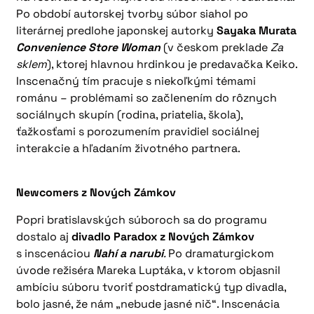
Po období autorskej tvorby súbor siahol po
literárnej predlohe japonskej autorky
Sayaka Murata
Convenience Store Woman
(v českom preklade
Za
sklem
), ktorej hlavnou hrdinkou je predavačka Keiko.
Inscenačný tím pracuje s niekoľkými témami
románu – problémami so začlenením do rôznych
sociálnych skupín (rodina, priatelia, škola),
ťažkosťami s porozumením pravidiel sociálnej
interakcie a hľadaním životného partnera.
Newcomers z Nových Zámkov
Popri bratislavských súboroch sa do programu
dostalo aj
divadlo Paradox z Nových Zámkov
s inscenáciou
Nahí a narubi
.
Po dramaturgickom
úvode režiséra Mareka Luptáka, v ktorom objasnil
ambíciu súboru tvoriť postdramatický typ divadla,
bolo jasné, že nám „nebude jasné nič“. Inscenácia