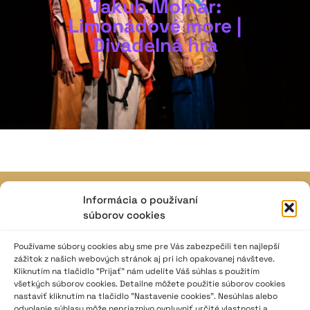
Jakub Molnár:
Limonádové more |
Divadelná hra
Informácia o používaní
JAVISKO
súborov cookies
ISSN: 2730-1257
e-mail: javisko.noc@nocka.sk
Používame súbory cookies aby sme pre Vás zabezpečili ten najlepší
zážitok z našich webových stránok aj pri ich opakovanej návšteve.
Kliknutím na tlačidlo “Prijať” nám udelíte Váš súhlas s použitím
Nám. SNP č. 12, 812 34 Bratislava 1
všetkých súborov cookies. Detailne môžete použitie súborov cookies
Slovenská republika
nastaviť kliknutím na tlačidlo "Nastavenie cookies". Nesúhlas alebo
odvolanie súhlasu môže nepriaznivo ovplyvniť určité vlastnosti a