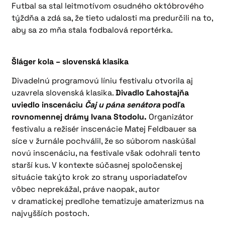
Futbal sa stal leitmotívom osudného októbrového
týždňa a zdá sa, že tieto udalosti ma predurčili na to,
aby sa zo mňa stala fodbalová reportérka.
Šláger kola – slovenská klasika
Divadelnú programovú líniu festivalu otvorila aj
uzavrela slovenská klasika.
Divadlo Ľahostajňa
uviedlo inscenáciu
Čaj u pána senátora
podľa
rovnomennej drámy Ivana Stodolu.
Organizátor
festivalu a režisér inscenácie Matej Feldbauer sa
síce v žurnále pochválil, že so súborom naskúšal
novú inscenáciu, na festivale však odohrali tento
starší kus. V kontexte súčasnej spoločenskej
situácie takýto krok zo strany usporiadateľov
vôbec neprekážal, práve naopak, autor
v dramatickej predlohe tematizuje amaterizmus na
najvyšších postoch.