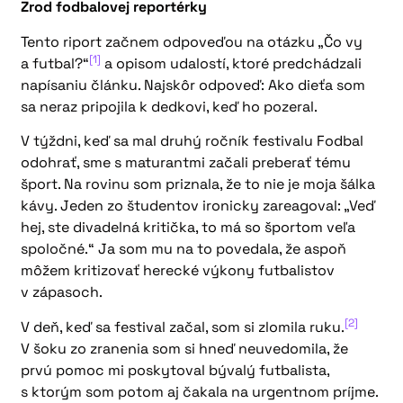
Zrod fodbalovej reportérky
Tento riport začnem odpoveďou na otázku „Čo vy
[1]
a futbal?“
a opisom udalostí, ktoré predchádzali
napísaniu článku. Najskôr odpoveď: Ako dieťa som
sa neraz pripojila k dedkovi, keď ho pozeral.
V týždni, keď sa mal druhý ročník festivalu Fodbal
odohrať, sme s maturantmi začali preberať tému
šport. Na rovinu som priznala, že to nie je moja šálka
kávy. Jeden zo študentov ironicky zareagoval: „Veď
hej, ste divadelná kritička, to má so športom veľa
spoločné.“ Ja som mu na to povedala, že aspoň
môžem kritizovať herecké výkony futbalistov
v zápasoch.
[2]
V deň, keď sa festival začal, som si zlomila ruku.
V šoku zo zranenia som si hneď neuvedomila, že
prvú pomoc mi poskytoval bývalý futbalista,
s ktorým som potom aj čakala na urgentnom príjme.