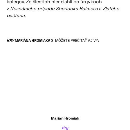
kolegov. Zo šiestich hier siahli po úryvkoch
z
Neznámeho prípadu Sherlocka Holmesa
a
Zlatého
gaštana
.
HRY
MARIÁNA HROMIAKA
SI MÔŽETE PREČÍTAŤ AJ VY:
Marián Hromiak
Hry