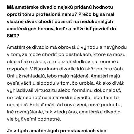
Má amatérske divadlo nejakú pridanú hodnotu
oproti tomu profesionálnemu? Prečo by sa mal
vlastne divák chodiť pozerať na nedokonalých
amatérskych hercov, keď sa môže ísť pozrieť do
SND?
Amatérske divadlo má obrovskú výhodu a nevýhodu
v tom, že môže chodiť po cestičkách, ktoré sa môžu
ukázať ako slepé, a to bez dôsledkov na renomé a
rozpočet. V Národnom divadle idú skôr po istotách.
Oni už nehľadajú, lebo majú nájdené. Amatéri majú
oveľa väčšiu slobodu v tom, čo urobia. Ak ako divák
vyhľadávaš virtuozitu alebo formálnu dokonalosť,
no tak nechoď na amatérske divadlo, lebo tam to
nenájdeš. Pokiaľ máš rád nové veci, nové podnety,
iné rozmýšľanie, tak vtedy áno, amatérske divadlo
vie byť veľmi podnetné.
Je v tých amatérskych predstaveniach viac