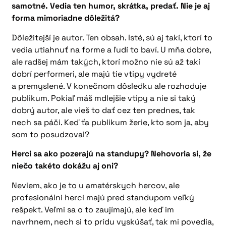
samotné. Vedia ten humor, skrátka, predať. Nie je aj
forma mimoriadne dôležitá?
Dôležitejší je autor. Ten obsah. Isté, sú aj takí, ktorí to
vedia utiahnuť na forme a ľudí to baví. U mňa dobre,
ale radšej mám takých, ktorí možno nie sú až takí
dobrí performeri, ale majú tie vtipy vydreté
a premyslené. V konečnom dôsledku ale rozhoduje
publikum. Pokiaľ máš mdlejšie vtipy a nie si taký
dobrý autor, ale vieš to dať cez ten prednes, tak
nech sa páči. Keď ťa publikum žerie, kto som ja, aby
som to posudzoval?
Herci sa ako pozerajú na standupy? Nehovoria si, že
niečo takéto dokážu aj oni?
Neviem, ako je to u amatérskych hercov, ale
profesionálni herci majú pred standupom veľký
rešpekt. Veľmi sa o to zaujímajú, ale keď im
navrhnem, nech si to prídu vyskúšať, tak mi povedia,