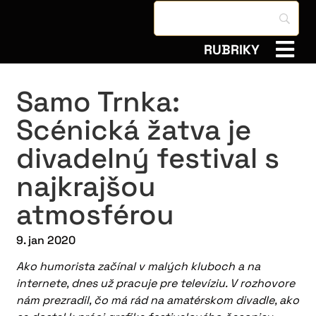
RUBRIKY
Samo Trnka:
Scénická žatva je
divadelný festival s
najkrajšou
atmosférou
9. jan 2020
Ako humorista začínal v malých kluboch a na
internete, dnes už pracuje pre televíziu. V rozhovore
nám prezradil, čo má rád na amatérskom divadle, ako