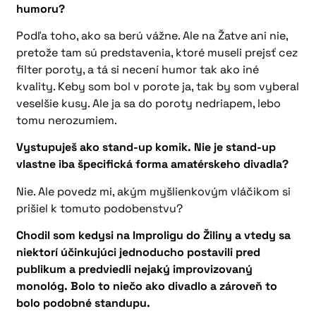
humoru?
Podľa toho, ako sa berú vážne. Ale na Žatve ani nie,
pretože tam sú predstavenia, ktoré museli prejsť cez
filter poroty, a tá si necení humor tak ako iné
kvality. Keby som bol v porote ja, tak by som vyberal
veselšie kusy. Ale ja sa do poroty nedriapem, lebo
tomu nerozumiem.
Vystupuješ ako stand-up komik. Nie je stand-up
vlastne iba špecifická forma amatérskeho divadla?
Nie. Ale povedz mi, akým myšlienkovým vláčikom si
prišiel k tomuto podobenstvu?
Chodil som kedysi na Improligu do Žiliny a vtedy sa
niektorí účinkujúci jednoducho postavili pred
publikum a predviedli nejaký improvizovaný
monológ. Bolo to niečo ako divadlo a zároveň to
bolo podobné standupu.