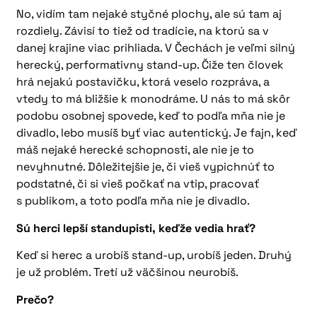
No, vidím tam nejaké styčné plochy, ale sú tam aj
rozdiely. Závisí to tiež od tradície, na ktorú sa v
danej krajine viac prihliada. V Čechách je veľmi silný
herecký, performativny stand-up. Čiže ten človek
hrá nejakú postavičku, ktorá veselo rozpráva, a
vtedy to má bližšie k monodráme. U nás to má skôr
podobu osobnej spovede, keď to podľa mňa nie je
divadlo, lebo musíš byť viac autentický. Je fajn, keď
máš nejaké herecké schopnosti, ale nie je to
nevyhnutné. Dôležitejšie je, či vieš vypichnúť to
podstatné, či si vieš počkať na vtip, pracovať
s publikom, a toto podľa mňa nie je divadlo.
Sú herci lepší standupisti, keďže vedia hrať?
Keď si herec a urobíš stand-up, urobíš jeden. Druhý
je už problém. Tretí už väčšinou neurobíš.
Prečo?