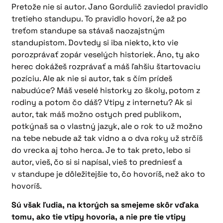
Pretože nie si autor. Jano Gordulič zaviedol pravidlo
tretieho standupu. To pravidlo hovorí, že až po
treťom standupe sa stávaš naozajstným
standupistom. Dovtedy si iba niekto, kto vie
porozprávať zopár veselých historiek. Áno, ty ako
herec dokážeš rozprávať a máš ľahšiu štartovaciu
pozíciu. Ale ak nie si autor, tak s čím prídeš
nabudúce? Máš veselé historky zo školy, potom z
rodiny a potom čo dáš? Vtipy z internetu? Ak si
autor, tak máš možno ostych pred publikom,
potkýnaš sa o vlastný jazyk, ale o rok to už možno
na tebe nebude až tak vidno a o dva roky už strčíš
do vrecka aj toho herca. Je to tak preto, lebo si
autor, vieš, čo si si napísal, vieš to predniesť a
v standupe je dôležitejšie to, čo hovoríš, než ako to
hovoríš.
Sú však ľudia, na ktorých sa smejeme skôr vďaka
tomu, ako tie vtipy hovoria, a nie pre tie vtipy