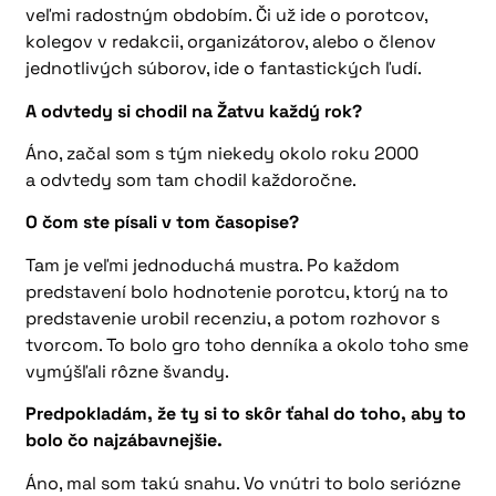
veľmi radostným obdobím. Či už ide o porotcov,
kolegov v redakcii, organizátorov, alebo o členov
jednotlivých súborov, ide o fantastických ľudí.
A odvtedy si chodil na Žatvu každý rok?
Áno, začal som s tým niekedy okolo roku 2000
a odvtedy som tam chodil každoročne.
O čom ste písali v tom časopise?
Tam je veľmi jednoduchá mustra. Po každom
predstavení bolo hodnotenie porotcu, ktorý na to
predstavenie urobil recenziu, a potom rozhovor s
tvorcom. To bolo gro toho denníka a okolo toho sme
vymýšľali rôzne švandy.
Predpokladám, že ty si to skôr ťahal do toho, aby to
bolo čo najzábavnejšie.
Áno, mal som takú snahu. Vo vnútri to bolo seriózne