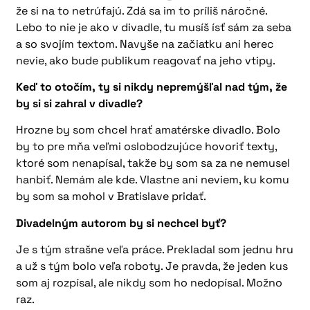
že si na to netrúfajú. Zdá sa im to príliš náročné.
Lebo to nie je ako v divadle, tu musíš ísť sám za seba
a so svojím textom. Navyše na začiatku ani herec
nevie, ako bude publikum reagovať na jeho vtipy.
Keď to otočím, ty si nikdy nepremýšľal nad tým, že
by si si zahral v divadle?
Hrozne by som chcel hrať amatérske divadlo. Bolo
by to pre mňa veľmi oslobodzujúce hovoriť texty,
ktoré som nenapísal, takže by som sa za ne nemusel
hanbiť. Nemám ale kde. Vlastne ani neviem, ku komu
by som sa mohol v Bratislave pridať.
Divadelným autorom by si nechcel byť?
Je s tým strašne veľa práce. Prekladal som jednu hru
a už s tým bolo veľa roboty. Je pravda, že jeden kus
som aj rozpísal, ale nikdy som ho nedopísal. Možno
raz.