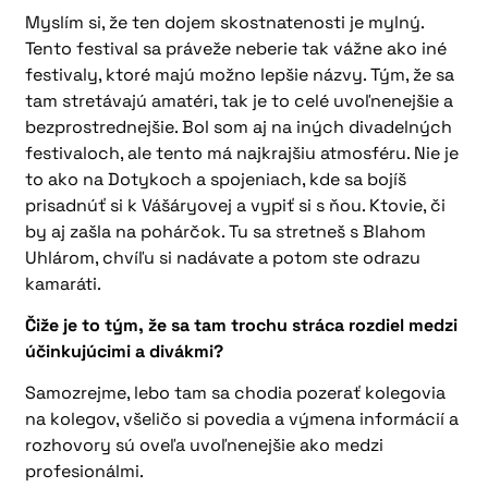
Myslím si, že ten dojem skostnatenosti je mylný.
Tento festival sa práveže neberie tak vážne ako iné
festivaly, ktoré majú možno lepšie názvy. Tým, že sa
tam stretávajú amatéri, tak je to celé uvoľnenejšie a
bezprostrednejšie. Bol som aj na iných divadelných
festivaloch, ale tento má najkrajšiu atmosféru. Nie je
to ako na Dotykoch a spojeniach, kde sa bojíš
prisadnúť si k Vášáryovej a vypiť si s ňou. Ktovie, či
by aj zašla na pohárčok. Tu sa stretneš s Blahom
Uhlárom, chvíľu si nadávate a potom ste odrazu
kamaráti.
Čiže je to tým, že sa tam trochu stráca rozdiel medzi
účinkujúcimi a divákmi?
Samozrejme, lebo tam sa chodia pozerať kolegovia
na kolegov, všeličo si povedia a výmena informácií a
rozhovory sú oveľa uvoľnenejšie ako medzi
profesionálmi.