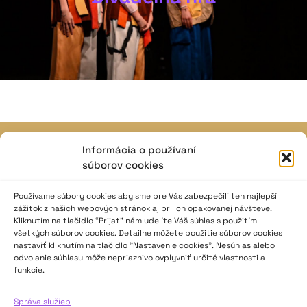
Informácia o používaní
JAVISKO
súborov cookies
ISSN: 2730-1257
e-mail: javisko.noc@nocka.sk
Používame súbory cookies aby sme pre Vás zabezpečili ten najlepší
zážitok z našich webových stránok aj pri ich opakovanej návšteve.
Kliknutím na tlačidlo “Prijať” nám udelíte Váš súhlas s použitím
Nám. SNP č. 12, 812 34 Bratislava 1
všetkých súborov cookies. Detailne môžete použitie súborov cookies
Slovenská republika
nastaviť kliknutím na tlačidlo "Nastavenie cookies". Nesúhlas alebo
odvolanie súhlasu môže nepriaznivo ovplyvniť určité vlastnosti a
funkcie.
2023–2025 ©
Národné osvetové centrum
Všetky práva vyhradené.
Správa služieb
Logofont by
Peter Biľak
.