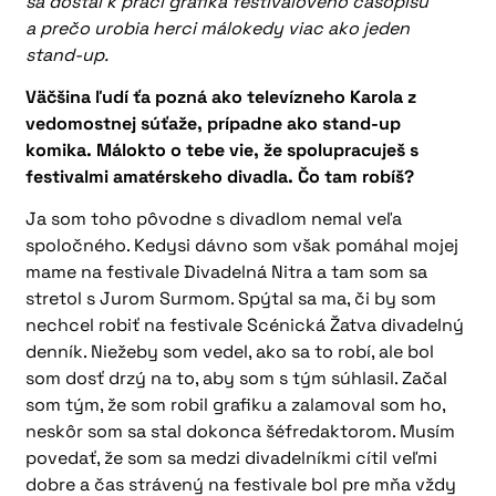
sa dostal k práci grafika festivalového časopisu
a prečo urobia herci málokedy viac ako jeden
stand-up.
Väčšina ľudí ťa pozná ako televízneho Karola z
vedomostnej súťaže, prípadne ako stand-up
komika. Málokto o tebe vie, že spolupracuješ s
festivalmi amatérskeho divadla. Čo tam robíš?
Ja som toho pôvodne s divadlom nemal veľa
spoločného. Kedysi dávno som však pomáhal mojej
mame na festivale Divadelná Nitra a tam som sa
stretol s Jurom Surmom. Spýtal sa ma, či by som
nechcel robiť na festivale Scénická Žatva divadelný
denník. Niežeby som vedel, ako sa to robí, ale bol
som dosť drzý na to, aby som s tým súhlasil. Začal
som tým, že som robil grafiku a zalamoval som ho,
neskôr som sa stal dokonca šéfredaktorom. Musím
povedať, že som sa medzi divadelníkmi cítil veľmi
dobre a čas strávený na festivale bol pre mňa vždy