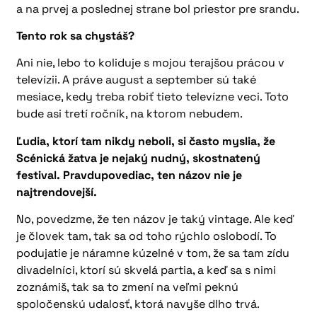
a na prvej a poslednej strane bol priestor pre srandu.
Tento rok sa chystáš?
Ani nie, lebo to koliduje s mojou terajšou prácou v
televízii. A práve august a september sú také
mesiace, kedy treba robiť tieto televízne veci. Toto
bude asi tretí ročník, na ktorom nebudem.
Ľudia, ktorí tam nikdy neboli, si často myslia, že
Scénická žatva je nejaký nudný, skostnatený
festival. Pravdupovediac, ten názov nie je
najtrendovejší.
No, povedzme, že ten názov je taký vintage. Ale keď
je človek tam, tak sa od toho rýchlo oslobodí. To
podujatie je náramne kúzelné v tom, že sa tam zídu
divadelníci, ktorí sú skvelá partia, a keď sa s nimi
zoznámiš, tak sa to zmení na veľmi peknú
spoločenskú udalosť, ktorá navyše dlho trvá.