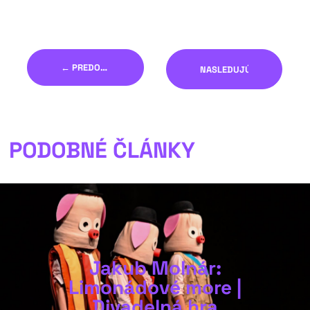
← PREDOŠLÝ
NASLEDUJÚCI →
PODOBNÉ ČLÁNKY
Jakub Molnár:
Limonádové more |
Divadelná hra