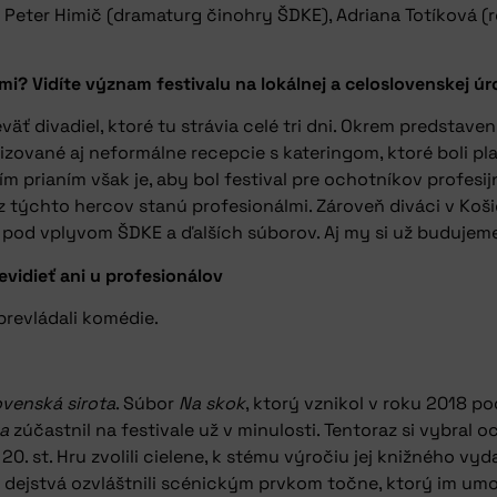
li Peter Himič (dramaturg činohry ŠDKE), Adriana Totíková (
mi? Vidíte význam festivalu na lokálnej a celoslovenskej úr
äť divadiel, ktoré tu strávia celé tri dni. Okrem predstav
zované aj neformálne recepcie s kateringom, ktoré boli pl
ším prianím však je, aby bol festival pre ochotníkov profesi
 z týchto hercov stanú profesionálmi. Zároveň diváci v Koš
aj pod vplyvom ŠDKE a ďalších súborov. Aj my si už budujem
vidieť ani u profesionálov
prevládali komédie.
ovenská sirota
. Súbor
Na skok
, ktorý vznikol v roku 2018 p
a
zúčastnil na festivale už v minulosti. Tentoraz si vybral 
20. st. Hru zvolili cielene, k stému výročiu jej knižného vy
i dejstvá ozvláštnili scénickým prvkom točne, ktorý im um