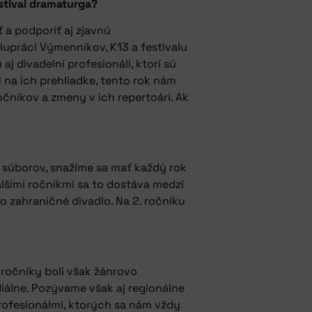
estival dramaturga?
 a podporiť aj zjavnú
olupráci Výmenníkov, K13 a festivalu
 divadelní profesionáli, ktorí sú
i na ich prehliadke, tento rok nám
čníkov a zmeny v ich repertoári. Ak
 súborov, snažíme sa mať každý rok
alšími ročníkmi sa to dostáva medzi
o zahraničné divadlo. Na 2. ročníku
ročníky boli však žánrovo
diálne. Pozývame však aj regionálne
rofesionálmi, ktorých sa nám vždy