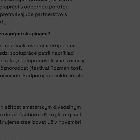
spolupráci s odbornou porotou
 pretrvávajúce partnerstvo s
oty.
lizovanými skupinami?
 s marginalizovanými skupinami.
dzi spolupráce patril napríklad
é roky, spolupracovali sme s nimi aj
rôznorodosť (festival Rozmanitosť,
ošiciach. Podporujeme inklúziu, ale
 príležitosť amatérskym divadelným
o doraziť súboru z Nitry, ktorý mal
lánujeme zrealizovať už v novembri