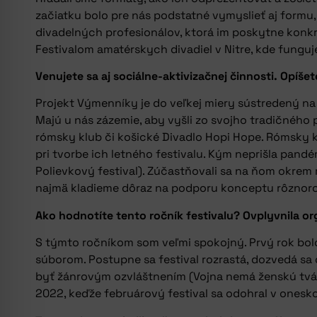
začiatku bolo pre nás podstatné vymyslieť aj formu
divadelných profesionálov, ktorá im poskytne konkr
Festivalom amatérskych divadiel v Nitre, kde fungu
Venujete sa aj sociálne-aktivizačnej činnosti. Opí
Projekt Výmenníky je do veľkej miery sústredený na
Majú u nás zázemie, aby vyšli zo svojho tradičného 
rómsky klub či košické Divadlo Hopi Hope. Rómsky klu
pri tvorbe ich letného festivalu. Kým neprišla pand
Polievkový festival). Zúčastňovali sa na ňom okrem
najmä kladieme dôraz na podporu konceptu rôznoro
Ako hodnotíte tento ročník festivalu? Ovplyvnila o
S týmto ročníkom som veľmi spokojný. Prvý rok bolo
súborom. Postupne sa festival rozrastá, dozvedá sa o
byť žánrovým ozvláštnením (Vojna nemá ženskú tvár)
2022, keďže februárový festival sa odohral v onesko