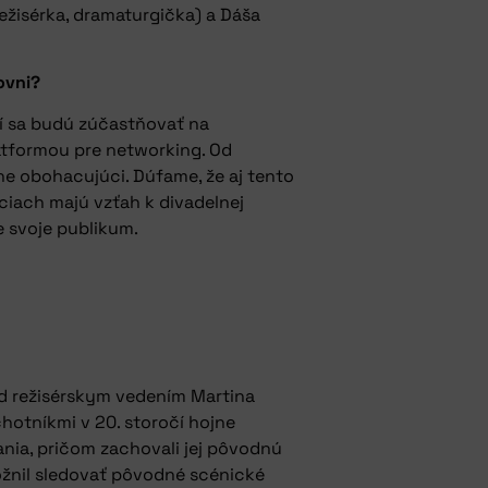
režisérka, dramaturgička) a Dáša
ovni?
ení sa budú zúčastňovať na
atformou pre networking. Od
jne obohacujúci. Dúfame, že aj tento
iciach majú vzťah k divadelnej
e svoje publikum.
od režisérskym vedením Martina
ochotníkmi v 20. storočí hojne
dania, pričom zachovali jej pôvodnú
ožnil sledovať pôvodné scénické