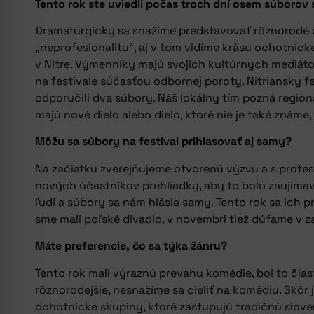
Tento rok ste uviedli počas troch dní osem súborov s
Dramaturgicky sa snažíme predstavovať rôznorodé di
„neprofesionalitu“, aj v tom vidíme krásu ochotníck
v Nitre. Výmenníky majú svojich kultúrnych mediátor
na festivale súčasťou odbornej poroty. Nitriansky fe
odporučili dva súbory. Náš lokálny tím pozná regio
majú nové dielo alebo dielo, ktoré nie je také známe
Môžu sa súbory na festival prihlasovať aj samy?
Na začiatku zverejňujeme otvorenú výzvu a s profes
nových účastníkov prehliadky, aby to bolo zaujímavé
ľudí a súbory sa nám hlásia samy. Tento rok sa ich p
sme mali poľské divadlo, v novembri tiež dúfame v 
Máte preferencie, čo sa týka žánru?
Tento rok mali výraznú prevahu komédie, bol to čia
rôznorodejšie, nesnažíme sa cieliť na komédiu. Skôr
ochotnícke skupiny, ktoré zastupujú tradičnú slove