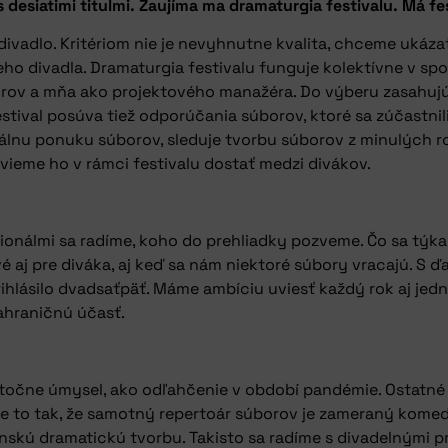
 desiatimi titulmi. Zaujíma ma dramaturgia festivalu. Má f
vadlo. Kritériom nie je nevyhnutne kvalita, chceme ukázať
eho divadla. Dramaturgia festivalu funguje kolektívne v sp
ov a mňa ako projektového manažéra. Do výberu zasahujú aj
stival posúva tiež odporúčania súborov, ktoré sa zúčastnil
nálnu ponuku súborov, sleduje tvorbu súborov z minulých ro
, vieme ho v rámci festivalu dostať medzi divákov.
ionálmi sa radíme, koho do prehliadky pozveme. Čo sa týka
 aj pre diváka, aj keď sa nám niektoré súbory vracajú. S ď
rihlásilo dvadsaťpäť. Máme ambíciu uviesť každý rok aj jedn
zahraničnú účasť.
stočne úmysel, ako odľahčenie v období pandémie. Ostatné 
 je to tak, že samotný repertoár súborov je zameraný kome
nskú dramatickú tvorbu. Takisto sa radíme s divadelnými p