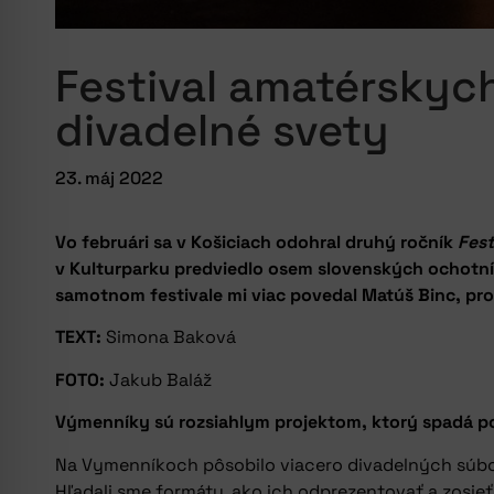
Festival amatérskych
divadelné svety
23. máj 2022
Vo februári sa v Košiciach odohral druhý ročník
Fest
v Kulturparku predviedlo osem slovenských ochotní
samotnom festivale mi viac povedal Matúš Binc, pr
TEXT:
Simona Baková
FOTO:
Jakub Baláž
Výmenníky sú rozsiahlym projektom, ktorý spadá po
Na Vymenníkoch pôsobilo viacero divadelných súboro
Hľadali sme formáty, ako ich odprezentovať a zosieťo