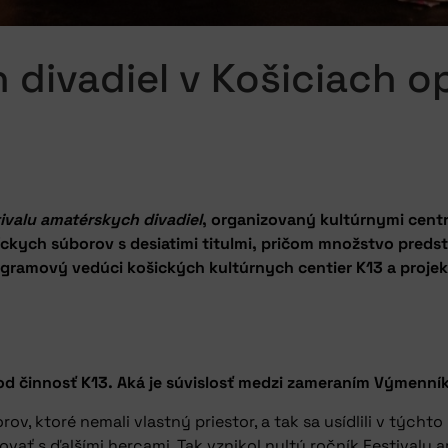
 divadiel v Košiciach o
ivalu amatérskych divadiel
, organizovaný kultúrnymi cent
ckych súborov s desiatimi titulmi, pričom množstvo preds
ogramový vedúci košických kultúrnych centier K13 a projek
d činnosť K13. Aká je súvislosť medzi zameraním Výmenník
v, ktoré nemali vlastný priestor, a tak sa usídlili v tých
vať s ďalšími hercami. Tak vznikol nultý ročník Festivalu 