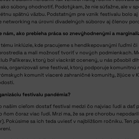
, ako súbory ohodnotiť. Podotýkam, že nie súťažne, ale v 
étnu spätnú väzbu. Podstatným pre vznik festivalu bolo aj
je networking na úrovni divadelných súborov aj členov por
šete nám, ako prebieha práca so znevýhodnenými a margina
 tému inklúzie, kde pracujeme s hendikepovanými ľuďmi či
prostredia a mali možnosť tvoriť v nových podmienkach. Me
b Paľikerav, ktorý bol viackrát ocenený, u nás pôsobil dlh
émia, organizovali sme festival, ktorý podporuje komunitnú 
 rómskych komunít viaceré zahraničné komunity, žijúce v K
dosti.
rganizáciu festivalu pandémia?
 naším cieľom dostať festival medzi čo najviac ľudí a dať
 ňom čoraz viac ľudí. Mrzí ma, že sa pre chorobu nepodaril
. Pokúsime sa ich teda uviesť v najbližšom ročníku. Ten p
rení.