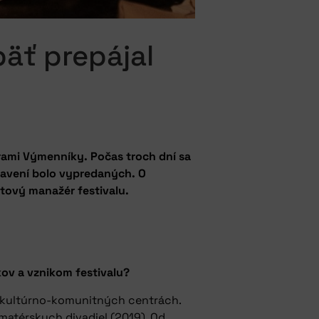
päť prepájal
rami Výmenníky. Počas troch dní sa
tavení bolo vypredaných. O
tový manažér festivalu.
ov a vznikom festivalu?
to kultúrno-komunitných centrách.
amatérskych divadiel (2019). Od