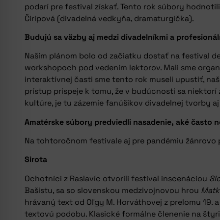
podarí pre festival získať. Tento rok súbory hodnoti
Čiripová (divadelná vedkyňa, dramaturgička).
Budujú sa väzby aj medzi divadelníkmi a profesionál
Naším plánom bolo od začiatku dostať na festival dev
workshopoch pod vedením lektorov. Mali sme organi
interaktívnej časti sme tento rok museli upustiť, na
prístup prispeje k tomu, že v budúcnosti sa niektorí
kultúre, je tu zázemie fanúšikov divadelnej tvorby 
Amatérske súbory predviedli nasadenie, aké často ne
Na tohtoročnom festivale aj pre pandémiu žánrovo 
Sirota
Ochotníci z Raslavíc otvorili festival inscenáciou
Sl
Bašistu, sa so slovenskou medzivojnovou hrou
Matk
hrávaný text od Oľgy M. Horváthovej z prelomu 19. a 
textovú podobu. Klasické formálne členenie na štyr