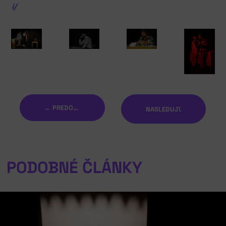
i/
← PREDOŠLÝ
NASLEDUJÚCI →
PODOBNÉ ČLÁNKY