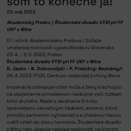
som to konečne ja!
23. máj 2023
Akademický Prešov / Študentské divadlo VYDI pri FF
UKF v Nitre
57. ročník Akademického Prešova / Súťaže
umeleckej tvorivosti vysokoškolákov Slovenska
23. 4. – 2. 5. 2023, Prešov
Študentské divadlo VYDI pri FF UKF v Nitre
D. Jacko – N. Dobrovoljski – P. Prieložný:
Neznámy/i
26. 4. 2023, 17:00, Centrum nezávislej kultúry Wave
Inscenácia zobrazuje vzťah muža a ženy krachujúci
na obojstranne prirodzenom nezáujme voči túžbam
toho druhého. Nejde o zaváhanie či krízu
sprevádzanú nevraživými hádkami, amokmi, ktoré
pomôžu partnerom vytriezvieť a s chladnou hlavou
vrátiť vzťah do stavu harmónie. Študentské divadlo
z Nitry nám ukazuje nesúlad osobností, na ktorom