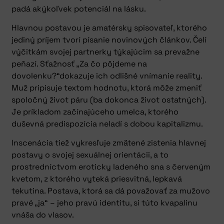
padá akýkoľvek potenciál na lásku.
Hlavnou postavou je amatérsky spisovateľ, ktorého
jediný príjem tvorí písanie novinových článkov. Čelí
výčitkám svojej partnerky týkajúcim sa prevažne
peňazí. Sťažnosť „Za čo pôjdeme na
dovolenku?“dokazuje ich odlišné vnímanie reality.
Muž pripisuje textom hodnotu, ktorá môže zmeniť
spoločný život páru (ba dokonca život ostatných).
Je príkladom začínajúceho umelca, ktorého
duševná predispozícia neladí s dobou kapitalizmu.
Inscenácia tiež vykresľuje zmätené zistenia hlavnej
postavy o svojej sexuálnej orientácii, a to
prostredníctvom eroticky ladeného sna s červeným
kvetom, z ktorého vyteká priesvitná, lepkavá
tekutina. Postava, ktorá sa dá považovať za mužovo
pravé „ja“ – jeho pravú identitu, si túto kvapalinu
vnáša do vlasov.