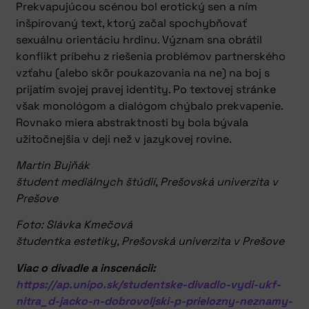
Prekvapujúcou scénou bol erotický sen a ním
inšpirovaný text, ktorý začal spochybňovať
sexuálnu orientáciu hrdinu. Význam sna obrátil
konflikt príbehu z riešenia problémov partnerského
vzťahu (alebo skôr poukazovania na ne) na boj s
prijatím svojej pravej identity. Po textovej stránke
však monológom a dialógom chýbalo prekvapenie.
Rovnako miera abstraktnosti by bola bývala
užitočnejšia v deji než v jazykovej rovine.
Martin Bujňák
študent mediálnych štúdií, Prešovská univerzita v
Prešove
Foto: Slávka Kmečová
študentka estetiky, Prešovská univerzita v Prešove
Viac o divadle a inscenácii:
https://ap.unipo.sk/studentske-divadlo-vydi-ukf-
nitra_d-jacko-n-dobrovoljski-p-prielozny-neznamy-