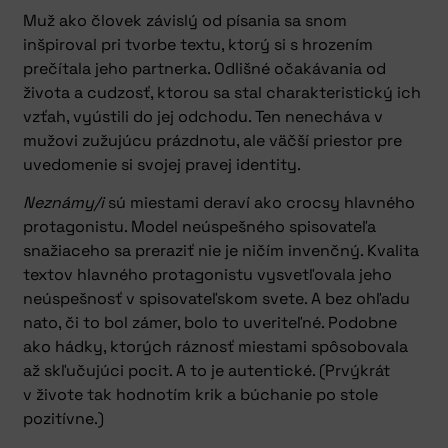
Muž ako človek závislý od písania sa snom
inšpiroval pri tvorbe textu, ktorý si s hrozením
prečítala jeho partnerka. Odlišné očakávania od
života a cudzosť, ktorou sa stal charakteristický ich
vzťah, vyústili do jej odchodu. Ten nenecháva v
mužovi zužujúcu prázdnotu, ale väčší priestor pre
uvedomenie si svojej pravej identity.
Neznámy/i
sú miestami deraví ako crocsy hlavného
protagonistu. Model neúspešného spisovateľa
snažiaceho sa preraziť nie je ničím invenčný. Kvalita
textov hlavného protagonistu vysvetľovala jeho
neúspešnosť v spisovateľskom svete. A bez ohľadu
nato, či to bol zámer, bolo to uveriteľné. Podobne
ako hádky, ktorých ráznosť miestami spôsobovala
až skľučujúci pocit. A to je autentické. (Prvýkrát
v živote tak hodnotím krik a búchanie po stole
pozitívne.)