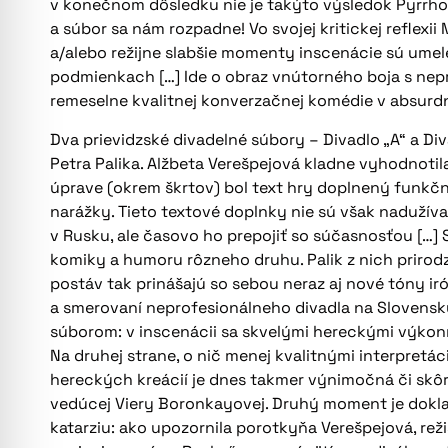
v konečnom dôsledku nie je takýto výsledok Pyrrho
a súbor sa nám rozpadne! Vo svojej kritickej reflexi
a/alebo režijne slabšie momenty inscenácie sú ume
podmienkach […] Ide o obraz vnútorného boja s nep
remeselne kvalitnej konverzačnej komédie v absu
Dva prievidzské divadelné súbory – Divadlo „A“ a Div
Petra Palika. Alžbeta Verešpejová kladne vyhodnotil
úprave (okrem škrtov) bol text hry doplnený funkčne
narážky. Tieto textové doplnky nie sú však nadužív
v Rusku, ale časovo ho prepojiť so súčasnosťou […]
komiky a humoru rôzneho druhu. Palik z nich prirodz
postáv tak prinášajú so sebou neraz aj nové tóny ir
a smerovaní neprofesionálneho divadla na Slovensk
súborom: v inscenácii sa skvelými hereckými výkonm
Na druhej strane, o nič menej kvalitnými interpretá
hereckých kreácií je dnes takmer výnimočná či skôr 
vedúcej Viery Boronkayovej. Druhý moment je dokla
katarziu: ako upozornila porotkyňa Verešpejová, reži