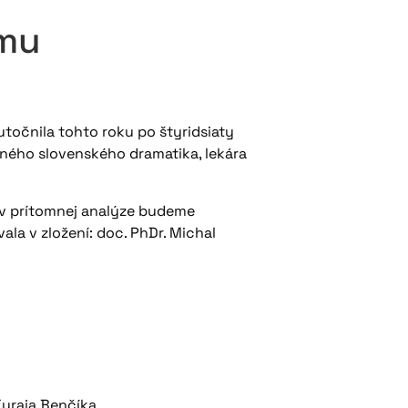
zmu
točnila tohto roku po štyridsiaty
amného slovenského dramatika, lekára
a v prítomnej analýze budeme
la v zložení: doc. PhDr. Michal
 Juraja Benčíka