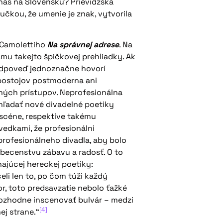
u nás na Slovensku? Prievidzská
učkou, že umenie je znak, vytvorila
 Camolettiho
Na správnej adrese
. Na
mu takejto špičkovej prehliadky. Ak
 odpoveď jednoznačne hovorí
 postojov postmoderna ani
ných prístupov. Neprofesionálna
hľadať nové divadelné poetiky
j scéne, respektíve takému
vedkami, že profesionálni
profesionálneho divadla, aby bolo
obecenstvu zábavu a radosť. O to
hajúcej hereckej poetiky:
eli len to, po čom túži každý
r, toto predsavzatie nebolo ťažké
rozhodne inscenovať bulvár – medzi
[4]
j strane.“