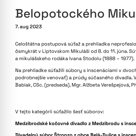
Belopotockého Mikulá
7. aug 2023
Celoštátna postupová súťaž a prehliadka neprofesi
ôsmykrát v Liptovskom Mikuláši od 8. do 11. júna. S
a mikulášskeho rodáka Ivana Stodolu (1888 – 1977).
Na prehliadke súťažili súbory s inscenáciami v dvoc
podrobnejšie venovať) a prúdy súčasného divadla. V 
Babiak, CSc. (predseda), Mgr. Alžbeta Verešpejová, Ph
V tejto kategórii súťažilo šesť súborov:
Medzibrodské kočovné divadlo z Medzibrodu s insc
Divadelný súbor Štronzo z obce Belá-Dulice s insce