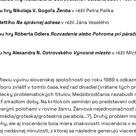
ou hry Nikolaja V. Gogoľa
Ženba
v réžii Petra Palika
lettiho
Na správnej adrese
v réžii Jána Veselého
iou hry Róberta Odlera
Rozvadenie alebo Pohroma pri pára
u hry Alexandra N. Ostrovského
Výnosné miesto
v réžii Mi
eflexiu vývinu slovenskej spoločnosti po roku 1989 s odkazm
boru zvlášť v tomto čase, keď rad divadiel (vrátane tých 
cky problematických titulov. Medzibrodčania nezabudli n
 byť zrkadlom doby. Na kritickom seminári po predstavení o
erými polohami v rovine žánru. Žánrová nejednoznačnosť sa
édia/groteska/groteskná parabola…?). Druhý problém insc
, ale aj inscenácie bola miera znakovosti: inscenácia v e
 nedávnej minulosti, z ktorej sa následne generujú viace