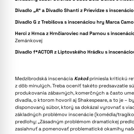
Divadlo „A“ a Divadlo Shanti z Prievidze s inscenáci
Divadlo G z Trebišova s inscenáciou hry Marca Camo
Herci z Hrnca z Hrnčiaroviec nad Parnou s inscenác
Zemánkovej
Divadlo f*ACTOR z Liptovského Hrádku s inscenácio
Medzibrodská inscenácia
Kokoš
priniesla kritickú r
z dôb minulých. Treba oceniť takéto predsavzatie sú
produkovania zábavných, komerčných a často umele
divadla, o ktorom hovoril aj Shakespeare, a to je –
disponovaný súbor, ktorý sa dokázal vyrovnať s viac
základných problémov inscenácie (komédia/tragikom
predlohy: „Zásadným problémom dramatickej predlohy
zasiahnuť a pomenovať problematické okamihy našej