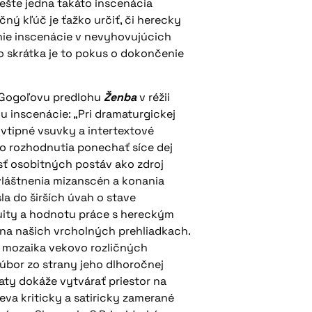
ešte jedna takáto inscenácia
čný kľúč je ťažko určiť, či herecky
nie inscenácie v nevyhovujúcich
 skrátka je to pokus o dokončenie
nu Gogoľovu predlohu
Ženba
v réžii
u inscenácie: „Pri dramaturgickej
 vtipné vsuvky a intertextové
ho rozhodnutia ponechať síce dej
osť osobitných postáv ako zdroj
zvláštnenia mizanscén a konania
la do širších úvah o stave
nuity a hodnotu práce s hereckým
 na našich vrcholných prehliadkach.
tá mozaika vekovo rozličných
súbor zo strany jeho dlhoročnej
ty dokáže vytvárať priestor na
eva kriticky a satiricky zamerané