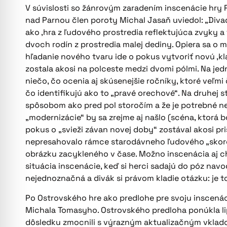
V súvislosti so žánrovým zaradením inscenácie hry
nad Parnou člen poroty Michal Jasaň uviedol: „Divad
ako ,hra z ľudového prostredia reflektujúca zvyky a
dvoch rodín z prostredia malej dediny. Opiera sa o
hľadanie nového tvaru ide o pokus vytvoriť novú ,kl
zostala akosi na polceste medzi dvomi pólmi. Na j
niečo, čo ocenia aj skúsenejšie ročníky, ktoré veľm
čo identifikujú ako to „pravé orechové“. Na druhej 
spôsobom ako pred pol storočím a že je potrebné ne
„modernizácie“ by sa zrejme aj našlo (scéna, ktorá b
pokus o „svieži závan novej doby“ zostával akosi pr
nepresahovalo rámce starodávneho ľudového „skoror
obrázku zacykleného v čase. Možno inscenácia aj 
situácia inscenácie, keď si herci sadajú do póz na
nejednoznačná a divák si právom kladie otázku: je t
Po Ostrovského hre ako predlohe pre svoju inscenác
Michala Tomasyho. Ostrovského predloha ponúkla li
dôsledku zmocnili s výrazným aktualizačným vkladom