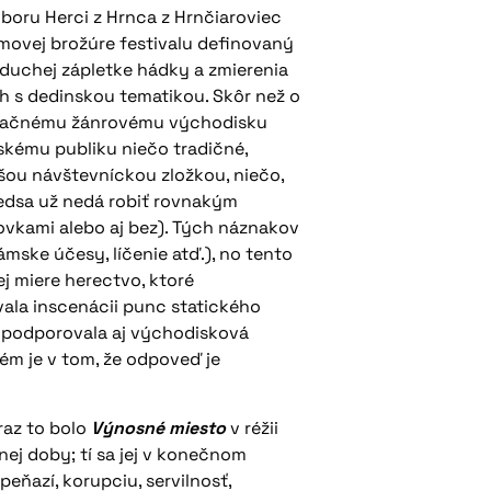
boru Herci z Hrnca z Hrnčiaroviec
amovej brožúre festivalu definovaný
noduchej zápletke hádky a zmierenia
ch s dedinskou tematikou. Skôr než o
značnému žánrovému východisku
skému publiku niečo tradičné,
jšou návštevníckou zložkou, niečo,
predsa už nedá robiť rovnakým
ovkami alebo aj bez). Tých náznakov
ámske účesy, líčenie atď.), no tento
j miere herectvo, ktoré
ala inscenácii punc statického
 podporovala aj východisková
ém je v tom, že odpoveď je
raz to bolo
Výnosné miesto
v réžii
j doby; tí sa jej v konečnom
ňazí, korupciu, servilnosť,