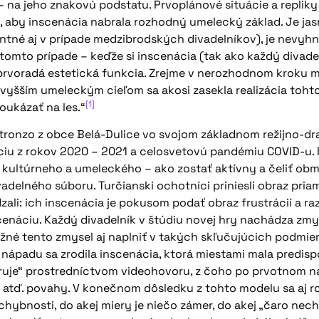
 na jeho znakovú podstatu. Prvoplánové situácie a replik
 aby inscenácia nabrala rozhodný umelecký základ. Je jasné
tné aj v prípade medzibrodských divadelníkov), je nevyhn
v tomto prípade – keďže si inscenácia (tak ako každý divad
prvoradá estetická funkcia. Zrejme v nerozhodnom kroku m
a vyšším umeleckým cieľom sa akosi zasekla realizácia toht
[1]
oukázať na les.“
tronzo z obce Belá-Dulice vo svojom základnom režijno-d
iu z rokov 2020 – 2021 a celosvetovú pandémiu COVID-u. Ná
ultúrneho a umeleckého – ako zostať aktívny a čeliť obmedz
delného súboru. Turčianski ochotníci priniesli obraz pria
ali: ich inscenácia je pokusom podať obraz frustrácií a r
cenáciu. Každý divadelník v štúdiu novej hry nachádza zm
ožné tento zmysel aj naplniť v takých skľučujúcich podmi
 nápadu sa zrodila inscenácia, ktorá miestami mala predis
ežíruje“ prostredníctvom videohovoru, z čoho po prvotnom 
 atď. povahy. V konečnom dôsledku z tohto modelu sa aj r
chybnosti, do akej miery je niečo zámer, do akej „čaro nech