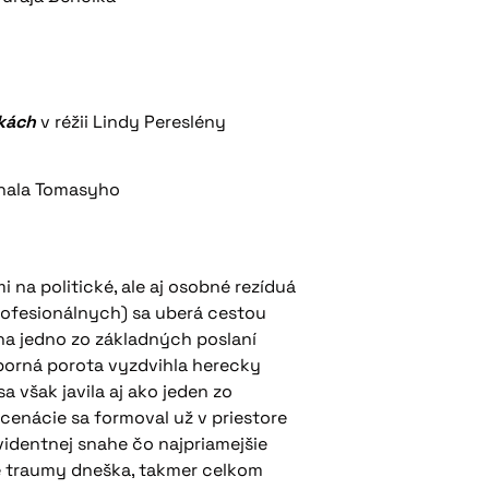
čkách
v réžii Lindy Pereslény
chala Tomasyho
i na politické, ale aj osobné rezíduá
profesionálnych) sa uberá cestou
a jedno zo základných poslaní
dborná porota vyzdvihla herecky
 však javila aj ako jeden zo
enácie sa formoval už v priestore
videntnej snahe čo najpriamejšie
ré traumy dneška, takmer celkom