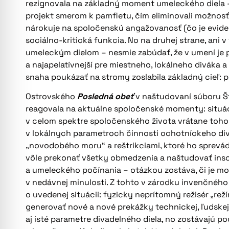
rezignovala na základný moment umeleckého diela –
projekt smerom k pamfletu, čím eliminovali možnosť,
nárokuje na spoločenskú angažovanosť (čo je eviden
sociálno-kritická funkcia. No na druhej strane, ani 
umeleckým dielom – nesmie zabúdať, že v umení je 
a najapelatívnejší pre miestneho, lokálneho diváka 
snaha poukázať na stromy zoslabila základný cieľ: p
Ostrovského
Posledná obeť
v naštudovaní súboru Š
reagovala na aktuálne spoločenské momenty: situác
v celom spektre spoločenského života vrátane toho k
v lokálnych parametroch činnosti ochotníckeho diva
„novodobého moru“ a reštrikciami, ktoré ho sprevádz
vôle prekonať všetky obmedzenia a naštudovať ins
a umeleckého počínania – otázkou zostáva, či je m
v nedávnej minulosti. Z tohto v zárodku invenčného
o uvedenej situácii: fyzicky neprítomný režisér „r
generovať nové a nové prekážky technickej, ľudskej
aj isté parametre divadelného diela, no zostávajú po