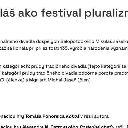
š ako festival plurali
onálneho divadla dospelých Belopotockého Mikuláš sa usku
úťaž sa konala pri príležitosti 135. výročia narodenia význ
h kategóriách: prúdy tradičného divadla (tejto kategórii s
kategórii prúdy tradičného divadla odborná porota pracova
D. (členka) a Mgr. art. Michal Jasaň (člen).
enáciou hry Tomáša Pohorelca
Kokoš
v réžii autora
náciou hry Alexandra N. Ostrovského
Posledná obeť
v réžii