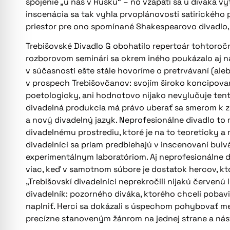
spojenie „u nás v Rusku“ – no vzápätí sa u diváka vy
inscenácia sa tak vyhla prvoplánovosti satirického 
priestor pre ono spomínané Shakespearovo divadlo, 
Trebišovské Divadlo G obohatilo repertoár tohtor
rozborovom seminári sa okrem iného poukázalo aj na
v súčasnosti ešte stále hovoríme o pretrvávaní (
v prospech Trebišovčanov: svojím široko koncipova
poetologicky, ani hodnotovo nijako nevylučuje ten
divadelná produkcia má právo uberať sa smerom k z
a nový divadelný jazyk. Neprofesionálne divadlo to m
divadelnému prostrediu, ktoré je na to teoreticky 
divadelníci sa priam predbiehajú v inscenovaní bul
experimentálnym laboratóriom. Aj neprofesionálne d
viac, keď v samotnom súbore je dostatok hercov, kto
„Trebišovskí divadelníci neprekročili nijakú červenú 
divadelník: pozorného diváka, ktorého chceli pobav
naplniť. Herci sa dokázali s úspechom pohybovať me
precízne stanoveným žánrom na jednej strane a nás