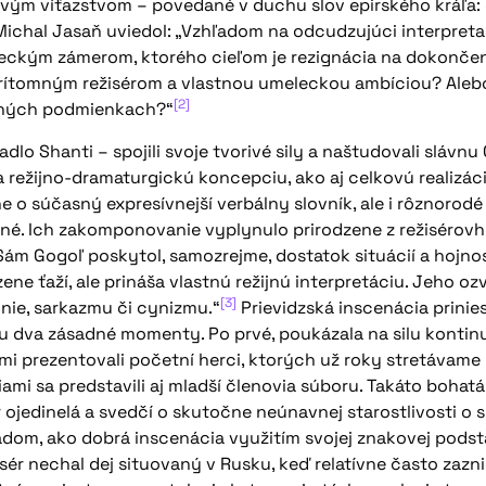
vým víťazstvom – povedané v duchu slov epirského kráľa: 
i Michal Jasaň uviedol: „Vzhľadom na odcudzujúci interpreta
leckým zámerom, ktorého cieľom je rezignácia na dokonče
rítomným režisérom a vlastnou umeleckou ambíciou? Alebo
[2]
rdných podmienkach?“
adlo Shanti – spojili svoje tvorivé sily a naštudovali sláv
a režijno-dramaturgickú koncepciu, ako aj celkovú realizáci
 o súčasný expresívnejší verbálny slovník, ale i rôznorodé
ané. Ich zakomponovanie vyplynulo prirodzene z režisérov
 Sám Gogoľ poskytol, samozrejme, dostatok situácií a hojn
ene ťaží, ale prináša vlastnú režijnú interpretáciu. Jeho o
[3]
ónie, sarkazmu či cynizmu.“
Prievidzská inscenácia prinies
u dva zásadné momenty. Po prvé, poukázala na silu konti
i prezentovali početní herci, ktorých už roky stretávame
ciami sa predstavili aj mladší členovia súboru. Takáto boha
ojedinelá a svedčí o skutočne neúnavnej starostlivosti o 
dom, ako dobrá inscenácia využitím svojej znakovej podsta
sér nechal dej situovaný v Rusku, keď relatívne často zazni