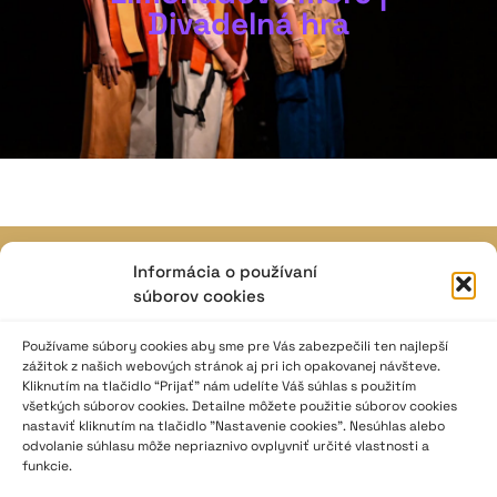
Divadelná hra
Informácia o používaní
JAVISKO
súborov cookies
ISSN: 2730-1257
e-mail: javisko.noc@nocka.sk
Používame súbory cookies aby sme pre Vás zabezpečili ten najlepší
zážitok z našich webových stránok aj pri ich opakovanej návšteve.
Kliknutím na tlačidlo “Prijať” nám udelíte Váš súhlas s použitím
Nám. SNP č. 12, 812 34 Bratislava 1
všetkých súborov cookies. Detailne môžete použitie súborov cookies
Slovenská republika
nastaviť kliknutím na tlačidlo "Nastavenie cookies". Nesúhlas alebo
odvolanie súhlasu môže nepriaznivo ovplyvniť určité vlastnosti a
funkcie.
2023–2025 ©
Národné osvetové centrum
Všetky práva vyhradené.