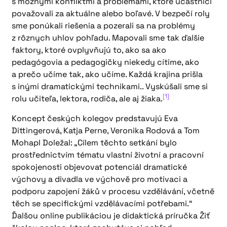
s možnými konfliktmi a problémami, ktoré účastníci
považovali za aktuálne alebo boľavé. V bezpečí roly
sme ponúkali riešenia a pozerali sa na problémy
z rôznych uhlov pohľadu. Mapovali sme tak ďalšie
faktory, ktoré ovplyvňujú to, ako sa ako
pedagógovia a pedagogičky niekedy cítime, ako
a prečo učíme tak, ako učíme. Každá krajina prišla
s inými dramatickými technikami.. Vyskúšali sme si
[1]
rolu učiteľa, lektora, rodiča, ale aj žiaka.
Koncept českých kolegov predstavujú Eva
Dittingerová, Katja Perne, Veronika Rodová a Tom
Mohapl Doležal: „Cílem těchto setkání bylo
prostřednictvím tématu vlastní životní a pracovní
spokojenosti objevovat potenciál dramatické
výchovy a divadla ve výchově pro motivaci a
podporu zapojení žáků v procesu vzdělávání, včetně
těch se specifickými vzdělávacími potřebami.“
Ďalšou online publikáciou je didaktická príručka Žiť