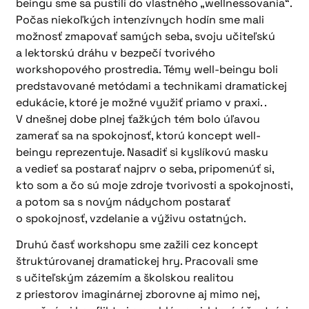
beingu sme sa pustili do vlastného „wellnessovania“.
Počas niekoľkých intenzívnych hodín sme mali
možnosť zmapovať samých seba, svoju učiteľskú
a lektorskú dráhu v bezpečí tvorivého
workshopového prostredia. Témy well-beingu boli
predstavované metódami a technikami dramatickej
edukácie, ktoré je možné využiť priamo v praxi. .
V dnešnej dobe plnej ťažkých tém bolo úľavou
zamerať sa na spokojnosť, ktorú koncept well-
beingu reprezentuje. Nasadiť si kyslíkovú masku
a vedieť sa postarať najprv o seba, pripomenúť si,
kto som a čo sú moje zdroje tvorivosti a spokojnosti,
a potom sa s novým nádychom postarať
o spokojnosť, vzdelanie a výživu ostatných.
Druhú časť workshopu sme zažili cez koncept
štruktúrovanej dramatickej hry. Pracovali sme
s učiteľským zázemím a školskou realitou
z priestorov imaginárnej zborovne aj mimo nej,