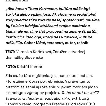
23. máj 2022
„Ako hovorí Thom Hartmann, kultúra môže byť
toxická alebo vyživujúca. Ak chceme prevziať plnú
zodpovednosť za zdravie našej spoločnosti, musíme
byť nielen bdelými strážcami svojho osobného
blaha, ale musíme tiež pracovať na zmene štruktúr,
inštitúcií a ideológií, ktoré nás v toxickej kultúre
držia.“
Dr. Gábor Máté, terapeut, autor, rečník
TEXT:
Veronika Kořínková, Združenie tvorivej
dramatiky Slovenska
FOTO:
Kristóf Kantár
Zdá sa, že táto myšlienka je a bude k udalostiam,
ktoré žijeme, čoraz potrebnejšia. A práve týmto
citátom sa začal aj rozsiahly výskum, tvoriaci jeden
z mnohých výstupov projektu
To be or not be well?
Drama and theater in education
. Projekt, ktorý
vznikol v rámci programu Erasmus+, od roku 2019