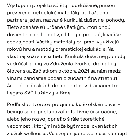
Výstupom projektu sú štyri odskúšané, praxou
preverené metodické materiály, od každého
partnera jeden, nazvané Kurikulá duševnej pohody.
Tieto scenáre sú určené všetkým, ktorí chcú
doviesť nielen kolektív, s ktorým pracujú, k väčšej
spokojnosti. Všetky materiály pri práci využívajú
rolovú hru a metódy dramatickej edukácie. Na
vlastnej koži sme si tieto Kurikulá duševnej pohody
vyskúšali aj my zo Združenia tvorivej dramatiky
Slovenska. Začiatkom októbra 2021 sa nám medzi
vlnami pandémie podarilo zúčastniť na stretnutí
Asociácie českých dramacentier v dramacentre
Legato SVČ Lužánky v Brne.
Podľa slov tvorcov programu ku školskému well-
beingu sa dá pristupovať intuitívne či situačne,
alebo jeho rozvoj oprieť o širšie teoretické
vedomosti, ktorými môže byť model dvanástich
zložiek wellnessu. Vo svojom jadre wellness koncept