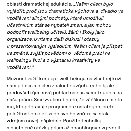
oblasti dramatickej edukácie.
„Naším cílem bylo
vyjádřit, proč jsou dramatická výchova a divadlo ve
vzdělávání silnými podněty, které umožňují
účastníkům stát se hybateli změn, a jak mohou
podpořit wellbeing učitelů, žáků i školy jako
organizace. Uvítáme další diskuzi i otázky
k prezentovaným výsledkům. Naším cílem je přispět
ke změně, zvýšit povědomí o vědomé práci na
wellbeingu škol a o významu kreativity ve
vzdělávání.“
Možnosť zažiť koncept well-beingu na vlastnej koži
nám priniesla nielen znalosť nových techník, ale
predovšetkým nový pohľad na nás samotných a na
našu prácu. Sme zvyknutí na to, že väčšinou sme to
my, kto pripravuje program pre ostatných, preto
príležitosť pozrieť sa do svojho vnútra sa stala
zdrojom novej inšpirácie. Použité techniky
a nastolené otázky priam až coachingovo vytvorili