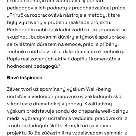
školou naplno, ktorá zachytáva aj pohľad
pedagógov a ich podnety z predchádzajúcej práce.
„
Příručka rozpracovává nástroje a metody, které
byly využívány v průběhu realizace projektu.
Pedagogům nabízí základní vodítko, jak pracovat se
skupinou, budováním důvěry a týmové spolupráce
se zvláštním důrazem na emoce, práci s příběhy,
techniku učitele v roli a další dramatické techniky.
Popis realizovaných aktivit doplňují komentáře a
hodnocení pedagogů.“
Nové inšpirácie
Záver tvorí už spomínaný výskum Well-being
učiteľov a vedúcich pracovníkov základných škôl
v kontexte dramatickej výchovy. Kvalitatívny
výskum predstavuje sondu do chápania well-beingu
medzi vybranými učiteľmi a vedúcimi pracovníkmi z
troch základných škôl v Brne, ktorí sa v rámci
projektu To Be zúčastnili na vzdelávacom seminári z