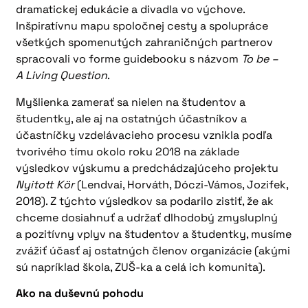
dramatickej edukácie a divadla vo výchove.
Inšpiratívnu mapu spoločnej cesty a spolupráce
všetkých spomenutých zahraničných partnerov
spracovali vo forme guidebooku s názvom
To be –
A Living Question
.
Myšlienka zamerať sa nielen na študentov a
študentky, ale aj na ostatných účastníkov a
účastníčky vzdelávacieho procesu vznikla podľa
tvorivého tímu okolo roku 2018 na základe
výsledkov výskumu a predchádzajúceho projektu
Nyitott Kör
(Lendvai, Horváth, Dóczi-Vámos, Jozifek,
2018). Z týchto výsledkov sa podarilo zistiť, že ak
chceme dosiahnuť a udržať dlhodobý zmysluplný
a pozitívny vplyv na študentov a študentky, musíme
zvážiť účasť aj ostatných členov organizácie (akými
sú napríklad škola, ZUŠ-ka a celá ich komunita).
Ako na duševnú pohodu