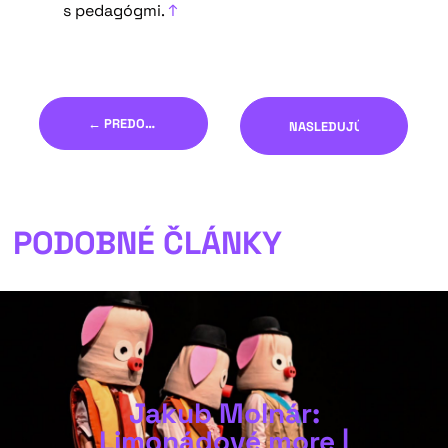
s pedagógmi.
↑
← PREDOŠLÝ
NASLEDUJÚCI →
PODOBNÉ ČLÁNKY
Jakub Molnár:
Limonádové more |