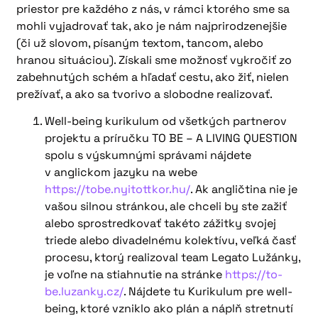
priestor pre každého z nás, v rámci ktorého sme sa
mohli vyjadrovať tak, ako je nám najprirodzenejšie
(či už slovom, písaným textom, tancom, alebo
hranou situáciou). Získali sme možnosť vykročiť zo
zabehnutých schém a hľadať cestu, ako žiť, nielen
prežívať, a ako sa tvorivo a slobodne realizovať.
Well-being kurikulum od všetkých partnerov
projektu a príručku TO BE – A LIVING QUESTION
spolu s výskumnými správami nájdete
v anglickom jazyku na webe
https://tobe.nyitottkor.hu/
. Ak angličtina nie je
vašou silnou stránkou, ale chceli by ste zažiť
alebo sprostredkovať takéto zážitky svojej
triede alebo divadelnému kolektívu, veľká časť
procesu, ktorý realizoval team Legato Lužánky,
je voľne na stiahnutie na stránke
https://to-
be.luzanky.cz/
. Nájdete tu Kurikulum pre well-
being, ktoré vzniklo ako plán a náplň stretnutí