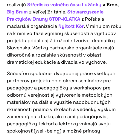
realizujú
Středisko volného času Lužánky
v Brne,
Big Brum
z Veľkej Británie,
Stowarzyszenie
Praktyków Dramy STOP-KLATKA
z Poľska a
maďarská organizácia
Nyitott Kör
. V minulom roku
sa k nim vo fáze výmeny skúseností a výstupov
projektu pridalo aj Združenie tvorivej dramatiky
Slovenska. Všetky partnerské organizácie majú
dlhoročné a rozsiahle skúsenosti v oblasti
dramatickej edukácie a divadla vo výchove.
Súčasťou spoločnej dvojročnej práce všetkých
partnerov projektu bolo okrem seminárov pre
pedagógov a pedagogičky a workshopov pre
odbornú verejnosť aj vytvorenie metodických
materiálov na ďalšie využitie nadobudnutých
skúseností priamo v školách a vedecký výskum
zameraný na otázku, ako sami pedagógovia,
pedagogičky, lektori a lektorky vnímajú svoju
spokojnosť (well-being) a možné prínosy