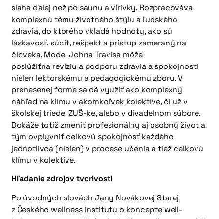
siaha ďalej než po saunu a vírivky. Rozpracováva
komplexnú tému životného štýlu a ľudského
zdravia, do ktorého vkladá hodnoty, ako sú
láskavosť, súcit, rešpekt a prístup zameraný na
človeka. Model Johna Travisa môže
poslúžiťna revíziu a podporu zdravia a spokojnosti
nielen lektorskému a pedagogickému zboru. V
prenesenej forme sa dá využiť ako komplexný
náhľad na klímu v akomkoľvek kolektíve, či už v
školskej triede, ZUŠ-ke, alebo v divadelnom súbore.
Dokáže totiž zmeniť profesionálny aj osobný život a
tým ovplyvniť celkovú spokojnosť každého
jednotlivca (nielen) v procese učenia a tiež celkovú
klímu v kolektíve.
Hľadanie zdrojov tvorivosti
Po úvodných slovách Jany Novákovej Starej
z Českého wellness institutu o koncepte well-