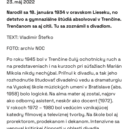
23. máj 2022
Narodil sa 18. januára 1934 v oravskom Lieseku, no
detstvo a gymnaziálne štúdiá absolvoval v Trenčíne.
Trenčanom sa aj cítil. Tu sa zoznámil s divadlom.
TEXT: Vladimír Štefko
FOTO: archív NOC
Po roku 1945 bol v Trenčíne čulý ochotnícky ruch a
na predstaveniach i na kurzoch pri súťažiach Marián
Mikola nikdy nechýbal. Priľnul k divadlu, a tak jeho
rozhodnutie študovať divadelnú vedu a dramaturgiu
na Vysokej škole múzických umení v Bratislave (abs.
1958) bolo logické. Na alma mater aj zostal, najprv
ako odborný asistent, neskôr ako docent (1972).
V rokoch 1972 – 1980 bol vedúcim vznikajúcej
katedry filmovej a televíznej tvorby. Na škole bol aj
prorektorom, prodekanom i dekanom. Intenzívne sa
venoval kritickej činnosti v oblasti divadla,