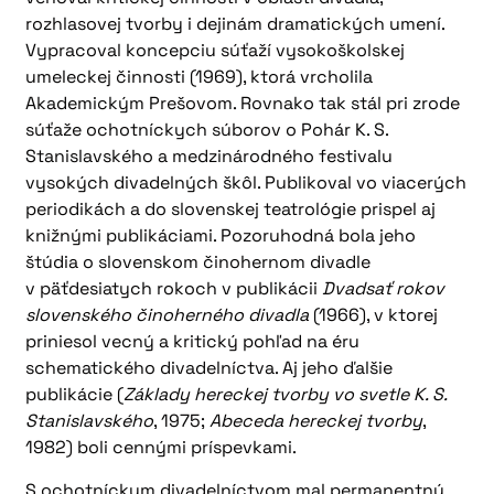
rozhlasovej tvorby i dejinám dramatických umení.
Vypracoval koncepciu súťaží vysokoškolskej
umeleckej činnosti (1969), ktorá vrcholila
Akademickým Prešovom. Rovnako tak stál pri zrode
súťaže ochotníckych súborov o Pohár K. S.
Stanislavského a medzinárodného festivalu
vysokých divadelných škôl. Publikoval vo viacerých
periodikách a do slovenskej teatrológie prispel aj
knižnými publikáciami. Pozoruhodná bola jeho
štúdia o slovenskom činohernom divadle
v päťdesiatych rokoch v publikácii
Dvadsať rokov
slovenského činoherného divadla
(1966), v ktorej
priniesol vecný a kritický pohľad na éru
schematického divadelníctva. Aj jeho ďalšie
publikácie (
Základy hereckej tvorby vo svetle K. S.
Stanislavského
, 1975;
Abeceda hereckej tvorby
,
1982) boli cennými príspevkami.
S ochotníckym divadelníctvom mal permanentný