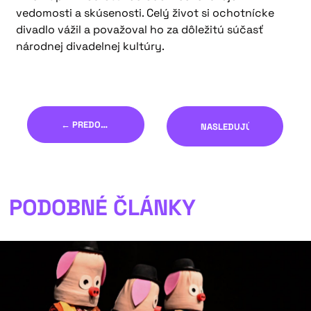
vedomosti a skúsenosti. Celý život si ochotnícke
divadlo vážil a považoval ho za dôležitú súčasť
národnej divadelnej kultúry.
← PREDOŠLÝ
NASLEDUJÚCI →
PODOBNÉ ČLÁNKY