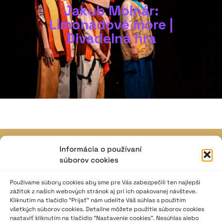
Jakub Molnár:
Limonádové more |
Divadelná hra
Informácia o používaní
JAVISKO
súborov cookies
ISSN: 2730-1257
e-mail: javisko.noc@nocka.sk
Používame súbory cookies aby sme pre Vás zabezpečili ten najlepší
zážitok z našich webových stránok aj pri ich opakovanej návšteve.
Kliknutím na tlačidlo “Prijať” nám udelíte Váš súhlas s použitím
Nám. SNP č. 12, 812 34 Bratislava 1
všetkých súborov cookies. Detailne môžete použitie súborov cookies
Slovenská republika
nastaviť kliknutím na tlačidlo "Nastavenie cookies". Nesúhlas alebo