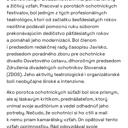
a žičlivý vzťah. Pracoval v porotách ochotníckych
festivalov, bol jedným z tých profesionálnych
teatrológov, ktorí od začiatku šesťdesiatych rokov
nezištne podávali pomocnú ruku súborom
prekonávajúcim dedičstvo päťdesiatych rokov
a pomáhali jeho modernizácii. Bol členom
i predsedom redakčnej rady časopisu Javisko,
predsedom poradného zboru pre ochotnícke
divadlo Osvetového ústavu, dlhoročným predsedom
Združenia divadelných ochotníkov Slovenska
(ZDOS). Jeho aktivity teatrologické i organizátorské
boli neobyčajne široké a intenzívne.
Ako porotca ochotníckych súťaží bol síce prísnym,
ale aj láskavým kritikom, prednášateľom, ktorý
vnímal svoje auditórium a vedel odhadnúť jeho
potreby. Nečudo, že ochotníci si ho ctili a mali
k nemu priam kamarátsky vzťah. On opätoval tento
vzťah úprimnosťou. Rád odovzdával svoje