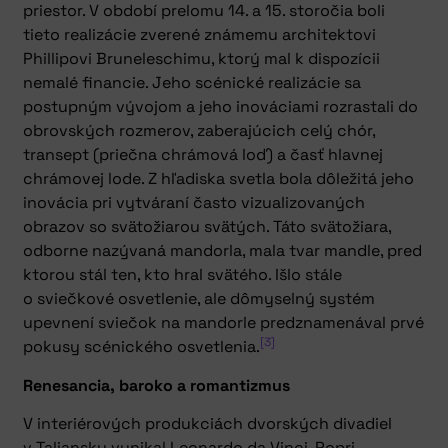
priestor. V období prelomu 14. a 15. storočia boli
tieto realizácie zverené známemu architektovi
Phillipovi Bruneleschimu, ktorý mal k dispozícii
nemalé financie. Jeho scénické realizácie sa
postupným vývojom a jeho inováciami rozrastali do
obrovských rozmerov, zaberajúcich celý chór,
transept (priečna chrámová loď) a časť hlavnej
chrámovej lode. Z hľadiska svetla bola dôležitá jeho
inovácia pri vytváraní často vizualizovaných
obrazov so svätožiarou svätých. Táto svätožiara,
odborne nazývaná mandorla, mala tvar mandle, pred
ktorou stál ten, kto hral svätého. Išlo stále
o sviečkové osvetlenie, ale dômyselný systém
upevnení sviečok na mandorle predznamenával prvé
[3]
pokusy scénického osvetlenia.
Renesancia, baroko a romantizmus
V interiérových produkciách dvorských divadiel
v Taliansku vynikal Leonardo da Vinci. Popri