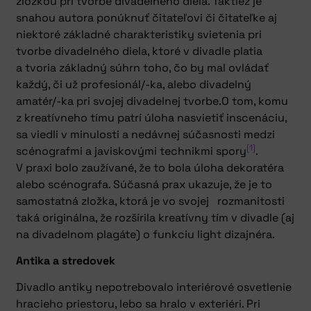
zložkou pri tvorbe divadelného diela. Taktiež je
snahou autora ponúknuť čitateľovi či čitateľke aj
niektoré základné charakteristiky svietenia pri
tvorbe divadelného diela, ktoré v divadle platia
a tvoria základný súhrn toho, čo by mal ovládať
každý, či už profesionál/-ka, alebo divadelný
amatér/-ka pri svojej divadelnej tvorbe.O tom, komu
z kreatívneho tímu patrí úloha nasvietiť inscenáciu,
sa viedli v minulosti a nedávnej súčasnosti medzi
[1]
scénografmi a javiskovými technikmi spory
.
V praxi bolo zaužívané, že to bola úloha dekoratéra
alebo scénografa. Súčasná prax ukazuje, že je to
samostatná zložka, ktorá je vo svojej rozmanitosti
taká originálna, že rozšírila kreatívny tím v divadle (aj
na divadelnom plagáte) o funkciu light dizajnéra.
Antika a stredovek
Divadlo antiky nepotrebovalo interiérové osvetlenie
hracieho priestoru, lebo sa hralo v exteriéri. Pri