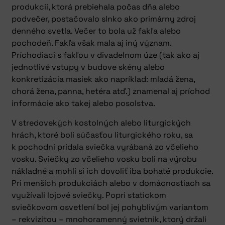
produkcii, ktorá prebiehala počas dňa alebo
podvečer, postačovalo slnko ako primárny zdroj
denného svetla. Večer to bola už fakľa alebo
pochodeň. Fakľa však mala aj iný význam.
Príchodiaci s fakľou v divadelnom úze (tak ako aj
jednotlivé vstupy v budove skény alebo
konkretizácia masiek ako napríklad: mladá žena,
chorá žena, panna, hetéra atď.) znamenal aj príchod
informácie ako takej alebo posolstva.
V stredovekých kostolných alebo liturgických
hrách, ktoré boli súčasťou liturgického roku, sa
k pochodni pridala sviečka vyrábaná zo včelieho
vosku. Sviečky zo včelieho vosku boli na výrobu
nákladné a mohli si ich dovoliť iba bohaté produkcie.
Pri menších produkciách alebo v domácnostiach sa
využívali lojové sviečky. Popri statickom
sviečkovom osvetlení bol jej pohyblivým variantom
– rekvizitou – mnohoramenný svietnik, ktorý držali