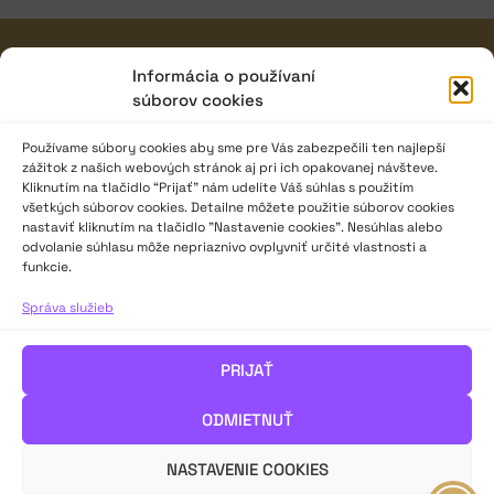
JAVISKO
Informácia o používaní
súborov cookies
ISSN: 2730-1257
e-mail: javisko.noc@nocka.sk
Používame súbory cookies aby sme pre Vás zabezpečili ten najlepší
zážitok z našich webových stránok aj pri ich opakovanej návšteve.
Nám. SNP č. 12, 812 34 Bratislava 1
Kliknutím na tlačidlo “Prijať” nám udelíte Váš súhlas s použitím
všetkých súborov cookies. Detailne môžete použitie súborov cookies
Slovenská republika
nastaviť kliknutím na tlačidlo "Nastavenie cookies". Nesúhlas alebo
odvolanie súhlasu môže nepriaznivo ovplyvniť určité vlastnosti a
2023–2025 ©
Národné osvetové centrum
funkcie.
Všetky práva vyhradené.
Správa služieb
Logofont by
Peter Biľak
.
PRIJAŤ
ODMIETNUŤ
NASTAVENIE COOKIES