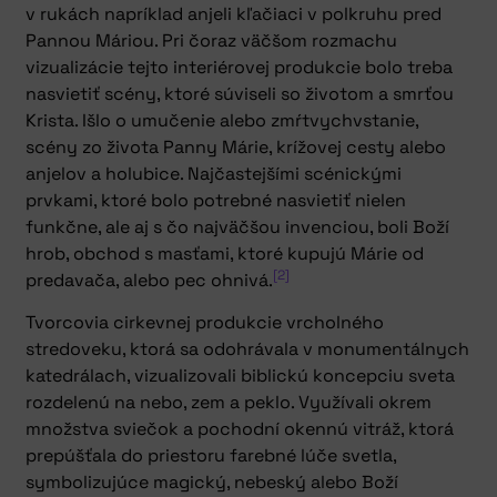
v rukách napríklad anjeli kľačiaci v polkruhu pred
Pannou Máriou. Pri čoraz väčšom rozmachu
vizualizácie tejto interiérovej produkcie bolo treba
nasvietiť scény, ktoré súviseli so životom a smrťou
Krista. Išlo o umučenie alebo zmŕtvychvstanie,
scény zo života Panny Márie, krížovej cesty alebo
anjelov a holubice. Najčastejšími scénickými
prvkami, ktoré bolo potrebné nasvietiť nielen
funkčne, ale aj s čo najväčšou invenciou, boli Boží
hrob, obchod s masťami, ktoré kupujú Márie od
[2]
predavača, alebo pec ohnivá.
Tvorcovia cirkevnej produkcie vrcholného
stredoveku, ktorá sa odohrávala v monumentálnych
katedrálach, vizualizovali biblickú koncepciu sveta
rozdelenú na nebo, zem a peklo. Využívali okrem
množstva sviečok a pochodní okennú vitráž, ktorá
prepúšťala do priestoru farebné lúče svetla,
symbolizujúce magický, nebeský alebo Boží