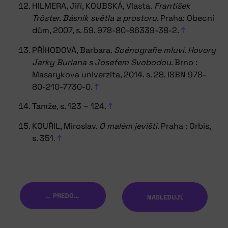
HILMERA, Jiří, KOUBSKÁ, Vlasta.
František
Tröster. Básník světla a prostoru
. Praha: Obecní
dům, 2007, s. 59. 978-80-86339-38-2.
↑
PŘÍHODOVÁ, Barbara.
Scénografie mluví. Hovory
Jarky Buriana s Josefem Svobodou
. Brno :
Masarykova univerzita, 2014. s. 28. ISBN 978-
80-210-7730-0.
↑
Tamže, s. 123 – 124.
↑
KOUŘIL, Miroslav.
O malém jevišti
. Praha : Orbis,
s. 351.
↑
← PREDOŠLÝ
NASLEDUJÚCI →