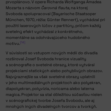
prvoplánovo. V opere Richarda Wolfganga Amadea
Mozarta s názvom
Čarovná flauta
, na ktorej
Svoboda spolupracoval (Bayerische Staatsoper
München, 1970, réžia: Günter Rennert), vychádzal pri
použití laserových lúčov z partitúry, pričom každý
svetelný efekt vychádzal z konkrétneho,
momentálne sa odohrávajúceho hudobného
[14]
motívu.
V súvislosti so vstupom nových médií do divadla
rozširoval Josef Svoboda hranice vizuality
a scénografie o svetelné obrazy, ktoré vytváral
projekciami statických alebo pohyblivých obrazov.
Najvýraznejšie sa však svetelné obrazy uplatnili
v jeho multimediálnych projektoch ako polyekran,
diapolyekran, polyvízia, noricama alebo laterna
magica. Projektor sa stal dôležitou súčasťou nielen
v scénografickej tvorbe Josefa Svobodu, ale aj
mnohých iných divadelných tvorcov a tvorkýň.