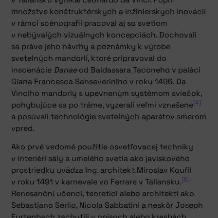
množstve konštruktérskych a inžinierskych inovácií
v rámci scénografií pracoval aj so svetlom
v nebývalých vizuálnych koncepciách. Dochovali
sa práve jeho návrhy a poznámky k výrobe
svetelných mandorlí, ktoré pripravoval do
inscenácie
Danae
od Baldassara Taconeho v paláci
Giana Francesca Sanseveriniho v roku 1496. Da
Vinciho mandorly s upevneným systémom sviečok,
[4]
pohybujúce sa po tráme, vyzerali veľmi vznešene
a posúvali technológie svetelných aparátov smerom
vpred.
Ako prvé vedomé použitie osvetľovacej techniky
v interiéri sály a umelého svetla ako javiskového
prostriedku uvádza Ing. architekt Miroslav Kouřil
[5]
v roku 1491 v karnevale vo Ferrare v Taliansku.
Renesanční učenci, teoretici alebo architekti ako
Sebastiano Serlio, Nicola Sabbatini a neskôr Joseph
Furtenbach zachytili v opisoch alebo kresbách