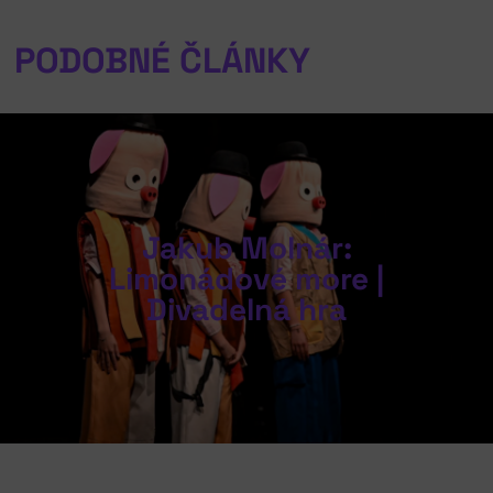
PODOBNÉ ČLÁNKY
Jakub Molnár:
Limonádové more |
Divadelná hra