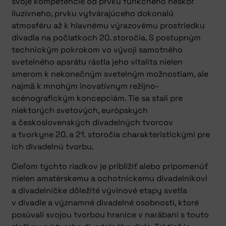
svoje kompetencie od prvku funkčného neskôr
iluzívneho, prvku vytvárajúceho dokonalú
atmosféru až k hlavnému výrazovému prostriedku
divadla na počiatkoch 20. storočia. S postupným
technickým pokrokom vo vývoji samotného
svetelného aparátu rástla jeho vitalita nielen
smerom k nekonečným svetelným možnostiam, ale
najmä k mnohým inovatívnym režijno-
scénografickým koncepciám. Tie sa stali pre
niektorých svetových, európskych
a československých divadelných tvorcov
a tvorkyne 20. a 21. storočia charakteristickými pre
ich divadelnú tvorbu.
Cieľom týchto riadkov je priblížiť alebo pripomenúť
nielen amatérskemu a ochotníckemu divadelníkovi
a divadelníčke dôležité vývinové etapy svetla
v divadle a významné divadelné osobnosti, ktoré
posúvali svojou tvorbou hranice v narábaní s touto