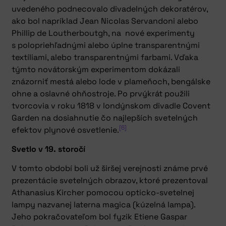
uvedeného podnecovalo divadelných dekoratérov,
ako bol napríklad Jean Nicolas Servandoni alebo
Phillip de Loutherboutgh, na nové experimenty
s polopriehľadnými alebo úplne transparentnými
textíliami, alebo transparentnými farbami. Vďaka
týmto novátorským experimentom dokázali
znázorniť mestá alebo lode v plameňoch, bengálske
ohne a oslavné ohňostroje. Po prvýkrát použili
tvorcovia v roku 1818 v londýnskom divadle Covent
Garden na dosiahnutie čo najlepších svetelných
[6]
efektov plynové osvetlenie.
Svetlo v 19. storočí
V tomto období boli už širšej verejnosti známe prvé
prezentácie svetelných obrazov, ktoré prezentoval
Athanasius Kircher pomocou opticko-svetelnej
lampy nazvanej laterna magica (kúzelná lampa).
Jeho pokračovateľom bol fyzik Etiene Gaspar