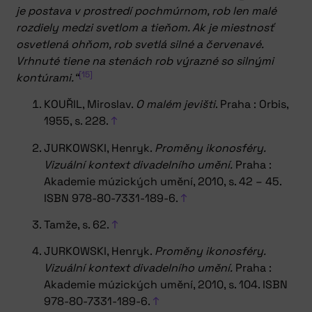
je postava v prostredí pochmúrnom, rob len malé
rozdiely medzi svetlom a tieňom. Ak je miestnosť
osvetlená ohňom, rob svetlá silné a červenavé.
Vrhnuté tiene na stenách rob výrazné so silnými
[15]
kontúrami.“
KOUŘIL, Miroslav.
O malém jevišti
. Praha : Orbis,
1955, s. 228.
↑
JURKOWSKI, Henryk.
Proměny ikonosféry.
Vizuální kontext divadelního umění.
Praha :
Akademie múzických umění, 2010, s. 42 – 45.
ISBN 978-80-7331-189-6.
↑
Tamže, s. 62.
↑
JURKOWSKI, Henryk.
Proměny ikonosféry.
Vizuální kontext divadelního umění.
Praha :
Akademie múzických umění, 2010, s. 104. ISBN
978-80-7331-189-6.
↑