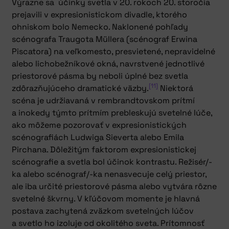
Výrazne sa účinky svetla v 20. rokoch 20. storočia
prejavili v expresionistickom divadle, ktorého
ohniskom bolo Nemecko. Naklonené pohľady
scénografa Traugota Müllera (scénograf Erwina
Piscatora) na veľkomesto, presvietené, nepravidelné
alebo lichobežníkové okná, navrstvené jednotlivé
priestorové pásma by neboli úplné bez svetla
[11]
zdôrazňujúceho dramatické väzby.
Niektorá
scéna je udržiavaná v rembrandtovskom prítmí
a inokedy týmto prítmím prebleskujú svetelné lúče,
ako môžeme pozorovať v expresionistických
scénografiách Ludwiga Sieverta alebo Emila
Pirchana. Dôležitým faktorom expresionistickej
scénografie a svetla bol účinok kontrastu. Režisér/-
ka alebo scénograf/-ka nenasvecuje celý priestor,
ale iba určité priestorové pásma alebo vytvára rôzne
svetelné škvrny. V kľúčovom momente je hlavná
postava zachytená zväzkom svetelných lúčov
a svetlo ho izoluje od okolitého sveta. Prítomnosť