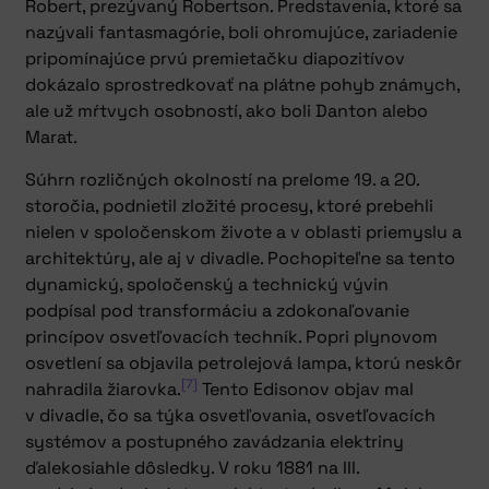
Robert, prezývaný Robertson. Predstavenia, ktoré sa
nazývali fantasmagórie, boli ohromujúce, zariadenie
pripomínajúce prvú premietačku diapozitívov
dokázalo sprostredkovať na plátne pohyb známych,
ale už mŕtvych osobností, ako boli Danton alebo
Marat.
Súhrn rozličných okolností na prelome 19. a 20.
storočia, podnietil zložité procesy, ktoré prebehli
nielen v spoločenskom živote a v oblasti priemyslu a
architektúry, ale aj v divadle. Pochopiteľne sa tento
dynamický, spoločenský a technický vývin
podpísal pod transformáciu a zdokonaľovanie
princípov osvetľovacích techník. Popri plynovom
osvetlení sa objavila petrolejová lampa, ktorú neskôr
[7]
nahradila žiarovka.
Tento Edisonov objav mal
v divadle, čo sa týka osvetľovania, osvetľovacích
systémov a postupného zavádzania elektriny
ďalekosiahle dôsledky. V roku 1881 na III.