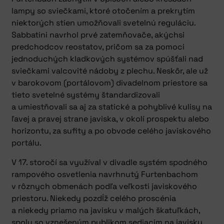
lampy so sviečkami, ktoré otočením a prekrytím
niektorých stien umožňovali svetelnú reguláciu.
Sabbatini navrhol prvé zatemňovače, akýchsi
predchodcov reostatov, pričom sa za pomoci
jednoduchých kladkových systémov spúšťali nad
sviečkami valcovité nádoby z plechu. Neskôr, ale už
v barokovom (portálovom) divadelnom priestore sa
tieto svetelné systémy štandardizovali
a umiestňovali sa aj za statické a pohyblivé kulisy na
ľavej a pravej strane javiska, v okolí prospektu alebo
horizontu, za sufity a po obvode celého javiskového
portálu.
V 17. storočí sa využíval v divadle systém spodného
rampového osvetlenia navrhnutý Furtenbachom
v rôznych obmenách podľa veľkosti javiskového
priestoru. Niekedy pozdĺž celého proscénia
a niekedy priamo na javisku v malých škatuľkách,
spolu so vznešeným publikom sediacim na javisku,