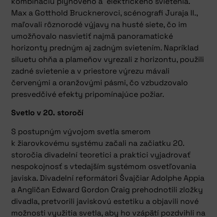
kombináciu plynového a elektrického svietenia.
Max a Gotthold Brucknerovci, scénografi Juraja II.,
maľovali rôznorodé výjavy na husté siete, čo im
umožňovalo nasvietiť najmä panoramatické
horizonty predným aj zadným svietením. Napríklad
siluetu ohňa a plameňov vyrezali z horizontu, použili
zadné svietenie a v priestore výrezu mávali
červenými a oranžovými pásmi, čo vzbudzovalo
presvedčivé efekty pripomínajúce požiar.
Svetlo v 20. storočí
S postupným vývojom svetla smerom
k žiarovkovému systému začali na začiatku 20.
storočia divadelní teoretici a praktici vyjadrovať
nespokojnosť s vtedajším systémom osvetľovania
javiska. Divadelní reformátori Švajčiar Adolphe Appia
a Angličan Edward Gordon Craig prehodnotili zložky
divadla, pretvorili javiskovú estetiku a objavili nové
možnosti využitia svetla, aby ho vzápätí pozdvihli na