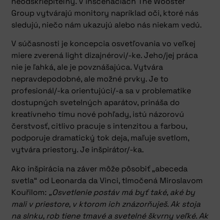
neodškriepiteľný. V inscenáciách The Wooster
Group vytvárajú monitory napríklad oči, ktoré nás
sledujú, niečo nám ukazujú alebo nás niekam vedú.
V súčasnosti je koncepcia osvetľovania vo veľkej
miere zverená light dizajnérovi/-ke. Jeho/jej práca
nie je ľahká, ale je povznášajúca. Vytvára
nepravdepodobné, ale možné prvky. Je to
profesionál/-ka orientujúci/-a sa v problematike
dostupných svetelných aparátov, prináša do
kreatívneho tímu nové pohľady, istú názorovú
čerstvosť, citlivo pracuje s intenzitou a farbou,
podporuje dramatický tok deja, maľuje svetlom,
vytvára priestory. Je inšpirátor/-ka.
Ako inšpirácia na záver môže pôsobiť „abeceda
svetla“ od Leonarda da Vinci, tlmočená Miroslavom
Kouřilom:
„Osvetlenie postáv má byť také, aké by
mali v priestore, v ktorom ich znázorňuješ. Ak stoja
na slnku, rob tiene tmavé a svetelné škvrny veľké. Ak