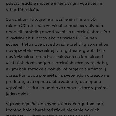
postáv je zdôrazňovaná intenzívnym využívaním
vrhnutého tieňa.
So vznikom fotografie a rozšírením filmu v 30.
rokoch 20. storočia vo všeobecnosti sa v divadle
obohatili praktiky osvetľovania o svetelný obraz. Pre
divadelných tvorcov ako napríklad E. F. Burian
súviseli tieto nové osvetľovacie praktiky so vznikom
novej svetelno-vizuálnej formy theatergraph. Táto
nová vizuálna forma bola založená na kombinácii
všetkých dostupných svetelných zdrojov tej doby,
akými boli statické a pohyblivé projekcie a filmový
obraz. Pomocou premietania svetelných obrazov na
prednú tylovú oponu alebo zadnú tylovú oponu
vytváral E. F. Burian poetické obrazy, ktoré vytvárali
jeden celok.
Významným československým scénografom, pre
ktorého bolo charakteristické hľadanie nových