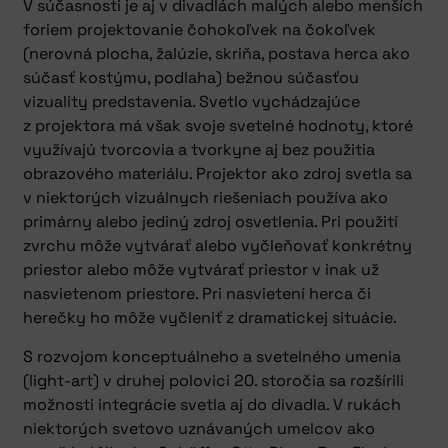
V súčasnosti je aj v divadlách malých alebo menších
foriem projektovanie čohokoľvek na čokoľvek
(nerovná plocha, žalúzie, skriňa, postava herca ako
súčasť kostýmu, podlaha) bežnou súčasťou
vizuality predstavenia. Svetlo vychádzajúce
z projektora má však svoje svetelné hodnoty, ktoré
využívajú tvorcovia a tvorkyne aj bez použitia
obrazového materiálu. Projektor ako zdroj svetla sa
v niektorých vizuálnych riešeniach používa ako
primárny alebo jediný zdroj osvetlenia. Pri použití
zvrchu môže vytvárať alebo vyčleňovať konkrétny
priestor alebo môže vytvárať priestor v inak už
nasvietenom priestore. Pri nasvietení herca či
herečky ho môže vyčleniť z dramatickej situácie.
S rozvojom konceptuálneho a svetelného umenia
(light-art) v druhej polovici 20. storočia sa rozšírili
možnosti integrácie svetla aj do divadla. V rukách
niektorých svetovo uznávaných umelcov ako