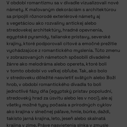
V období romantizmu sa v divadle vizualizovali nové
námety. K maľovaným dekoráciám s architektúrou
sa pripojili rôznorodé exteriérové námety aj
s vegetáciou ako rozvaliny antickej alebo
stredovekej architektúry, hradné opevnenia,
egyptské pyramídy, talianske prístavy, severské
krajiny, ktoré podporovali citové a emočné prežitie
vychádzajúce z romantického myslenia. Túto zmenu
v zobrazovaných námetoch spôsobili divadelné
žánre ako melodráma alebo opereta, ktoré boli
v tomto období vo veľkej obľube. Tak, ako bolo
v stredoveku dôležité nasvietiť svätých alebo Boží
hrob, v období romantického divadla to boli
jednotlivé fázy dňa (egyptský prístav popoludní,
stredoveký hrad za úsvitu alebo les v noci), ale aj
všetky možné typy počasia a prírodných cyklov
ako krajina v slnečnej páľave, hmle, búrke, daždi,
takisto jarná krajina, leto, jeseň alebo skalnatá
krajina v zime. Práve nasvietenia slnka v zmysle