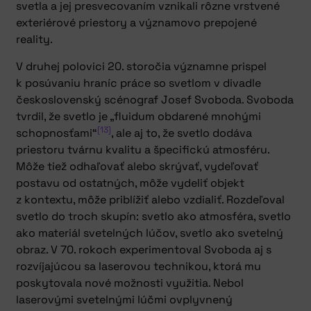
svetla a jej presvecovaním vznikali rôzne vrstvené
exteriérové priestory a významovo prepojené
reality.
V druhej polovici 20. storočia významne prispel
k posúvaniu hraníc práce so svetlom v divadle
československý scénograf Josef Svoboda. Svoboda
tvrdil, že svetlo je „fluidum obdarené mnohými
[13]
schopnosťami“
, ale aj to, že svetlo dodáva
priestoru tvárnu kvalitu a špecifickú atmosféru.
Môže tiež odhaľovať alebo skrývať, vydeľovať
postavu od ostatných, môže vydeliť objekt
z kontextu, môže priblížiť alebo vzdialiť. Rozdeľoval
svetlo do troch skupín: svetlo ako atmosféra, svetlo
ako materiál svetelných lúčov, svetlo ako svetelný
obraz. V 70. rokoch experimentoval Svoboda aj s
rozvíjajúcou sa laserovou technikou, ktorá mu
poskytovala nové možnosti využitia. Nebol
laserovými svetelnými lúčmi ovplyvnený