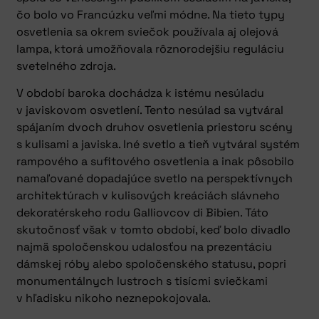
čo bolo vo Francúzku veľmi módne. Na tieto typy
osvetlenia sa okrem sviečok používala aj olejová
lampa, ktorá umožňovala rôznorodejšiu reguláciu
svetelného zdroja.
V období baroka dochádza k istému nesúladu
v javiskovom osvetlení. Tento nesúlad sa vytváral
spájaním dvoch druhov osvetlenia priestoru scény
s kulisami a javiska. Iné svetlo a tieň vytváral systém
rampového a sufitového osvetlenia a inak pôsobilo
namaľované dopadajúce svetlo na perspektívnych
architektúrach v kulisových kreáciách slávneho
dekoratérskeho rodu Galliovcov di Bibien. Táto
skutočnosť však v tomto období, keď bolo divadlo
najmä spoločenskou udalosťou na prezentáciu
dámskej róby alebo spoločenského statusu, popri
monumentálnych lustroch s tisícmi sviečkami
v hľadisku nikoho neznepokojovala.