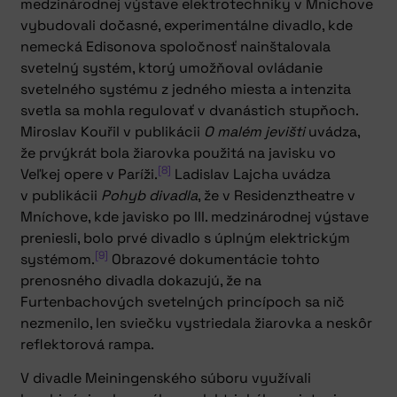
medzinárodnej výstave elektrotechniky v Mníchove
vybudovali dočasné, experimentálne divadlo, kde
nemecká Edisonova spoločnosť nainštalovala
svetelný systém, ktorý umožňoval ovládanie
svetelného systému z jedného miesta a intenzita
svetla sa mohla regulovať v dvanástich stupňoch.
Miroslav Kouřil v publikácii
O malém jevišti
uvádza,
že prvýkrát bola žiarovka použitá na javisku vo
[8]
Veľkej opere v Paríži.
Ladislav Lajcha uvádza
v publikácii
Pohyb divadla
, že v Residenztheatre v
Mníchove, kde javisko po III. medzinárodnej výstave
preniesli, bolo prvé divadlo s úplným elektrickým
[9]
systémom.
Obrazové dokumentácie tohto
prenosného divadla dokazujú, že na
Furtenbachových svetelných princípoch sa nič
nezmenilo, len sviečku vystriedala žiarovka a neskôr
reflektorová rampa.
V divadle Meiningenského súboru využívali