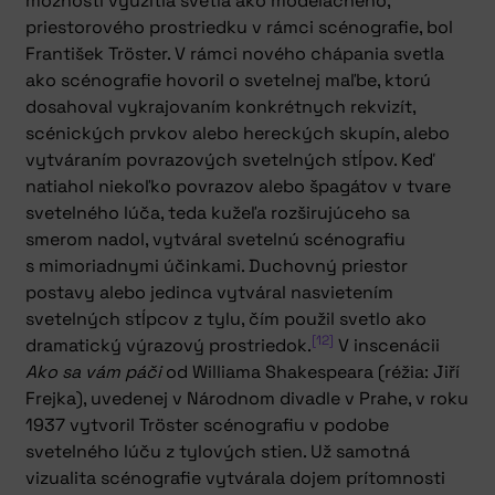
možností využitia svetla ako modelačného,
priestorového prostriedku v rámci scénografie, bol
František Tröster. V rámci nového chápania svetla
ako scénografie hovoril o svetelnej maľbe, ktorú
dosahoval vykrajovaním konkrétnych rekvizít,
scénických prvkov alebo hereckých skupín, alebo
vytváraním povrazových svetelných stĺpov. Keď
natiahol niekoľko povrazov alebo špagátov v tvare
svetelného lúča, teda kužeľa rozširujúceho sa
smerom nadol, vytváral svetelnú scénografiu
s mimoriadnymi účinkami. Duchovný priestor
postavy alebo jedinca vytváral nasvietením
svetelných stĺpcov z tylu, čím použil svetlo ako
[12]
dramatický výrazový prostriedok.
V inscenácii
Ako sa vám páči
od Williama Shakespeara (réžia: Jiří
Frejka), uvedenej v Národnom divadle v Prahe, v roku
1937 vytvoril Tröster scénografiu v podobe
svetelného lúču z tylových stien. Už samotná
vizualita scénografie vytvárala dojem prítomnosti