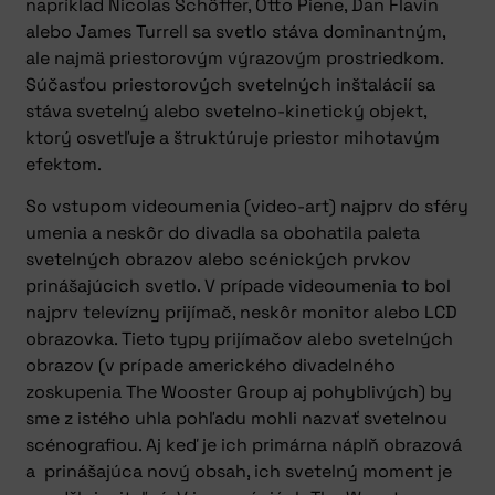
napríklad Nicolas Schöffer, Otto Piene, Dan Flavin
alebo James Turrell sa svetlo stáva dominantným,
ale najmä priestorovým výrazovým prostriedkom.
Súčasťou priestorových svetelných inštalácií sa
stáva svetelný alebo svetelno-kinetický objekt,
ktorý osvetľuje a štruktúruje priestor mihotavým
efektom.
So vstupom videoumenia (video-art) najprv do sféry
umenia a neskôr do divadla sa obohatila paleta
svetelných obrazov alebo scénických prvkov
prinášajúcich svetlo. V prípade videoumenia to bol
najprv televízny prijímač, neskôr monitor alebo LCD
obrazovka. Tieto typy prijímačov alebo svetelných
obrazov (v prípade amerického divadelného
zoskupenia The Wooster Group aj pohyblivých) by
sme z istého uhla pohľadu mohli nazvať svetelnou
scénografiou. Aj keď je ich primárna náplň obrazová
a prinášajúca nový obsah, ich svetelný moment je