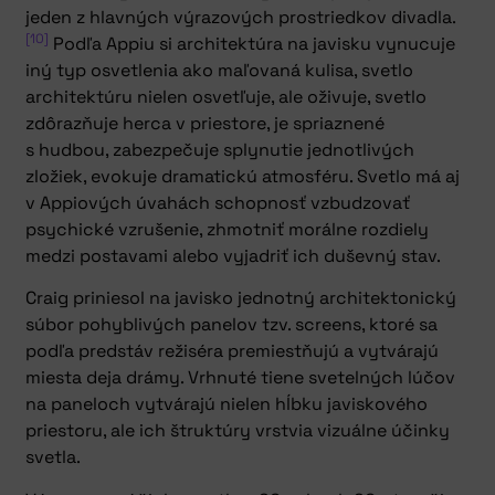
jeden z hlavných výrazových prostriedkov divadla.
[10]
Podľa Appiu si architektúra na javisku vynucuje
iný typ osvetlenia ako maľovaná kulisa, svetlo
architektúru nielen osvetľuje, ale oživuje, svetlo
zdôrazňuje herca v priestore, je spriaznené
s hudbou, zabezpečuje splynutie jednotlivých
zložiek, evokuje dramatickú atmosféru. Svetlo má aj
v Appiových úvahách schopnosť vzbudzovať
psychické vzrušenie, zhmotniť morálne rozdiely
medzi postavami alebo vyjadriť ich duševný stav.
Craig priniesol na javisko jednotný architektonický
súbor pohyblivých panelov tzv. screens, ktoré sa
podľa predstáv režiséra premiestňujú a vytvárajú
miesta deja drámy. Vrhnuté tiene svetelných lúčov
na paneloch vytvárajú nielen hĺbku javiskového
priestoru, ale ich štruktúry vrstvia vizuálne účinky
svetla.