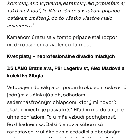
komicky, ako výtvarne, esteticky. No pripúšťam aj
takú možnosť, že išlo o zámer a v takom prípade
ostávam zmätený, čo to všetko vlastne malo
znamenať.“
Kameňom úrazu sa v tomto prípade stal rozpor
medzi obsahom a zvolenou formou.
Kvet piaty – neprofesionálne divadlo mladých
DS LANO Bratislava, Pär Lägerkvist, Alex Madová a
kolektív: Sibyla
Vstupujem do sály a pri prvom kroku som oslovený
jedným z účinkujúcich, odhadom
sedemnásťročným chlapcom, ktorý mi hovorí:
„Každé miesto je posvätné.“ Hľadím mu do očí, ale
uhne pohľadom. To u mňa vzbudí pochybnosť.
Rozhliadnem sa. Ďalší členovia súboru sú
rozostavení v uličke okolo sedadiel a obdobným