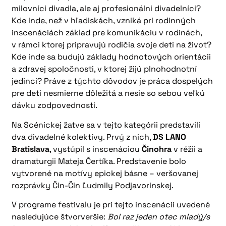
milovníci divadla, ale aj profesionálni divadelníci?
Kde inde, než v hľadiskách, vzniká pri rodinných
inscenáciách základ pre komunikáciu v rodinách,
v rámci ktorej pripravujú rodičia svoje deti na život?
Kde inde sa budujú základy hodnotových orientácii
a zdravej spoločnosti, v ktorej žijú plnohodnotní
jedinci? Práve z týchto dôvodov je práca dospelých
pre deti nesmierne dôležitá a nesie so sebou veľkú
dávku zodpovednosti.
Na Scénickej žatve sa v tejto kategórii predstavili
dva divadelné kolektívy. Prvý z nich,
DS LANO
Bratislava
, vystúpil s inscenáciou
Činohra
v réžii a
dramaturgii Mateja Čertíka. Predstavenie bolo
vytvorené na motívy epickej básne – veršovanej
rozprávky Čin-Čin Ľudmily Podjavorinskej.
V programe festivalu je pri tejto inscenácii uvedené
nasledujúce štvorveršie:
Bol raz jeden otec mladý/s