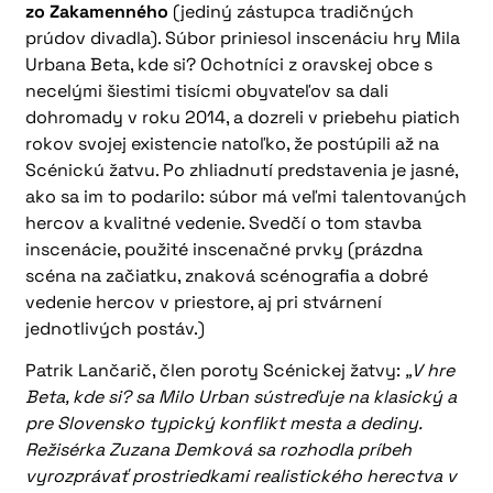
zo Zakamenného
(jediný zástupca tradičných
prúdov divadla). Súbor priniesol inscenáciu hry Mila
Urbana Beta, kde si? Ochotníci z oravskej obce s
necelými šiestimi tisícmi obyvateľov sa dali
dohromady v roku 2014, a dozreli v priebehu piatich
rokov svojej existencie natoľko, že postúpili až na
Scénickú žatvu. Po zhliadnutí predstavenia je jasné,
ako sa im to podarilo: súbor má veľmi talentovaných
hercov a kvalitné vedenie. Svedčí o tom stavba
inscenácie, použité inscenačné prvky (prázdna
scéna na začiatku, znaková scénografia a dobré
vedenie hercov v priestore, aj pri stvárnení
jednotlivých postáv.)
Patrik Lančarič, člen poroty Scénickej žatvy:
„V hre
Beta, kde si? sa Milo Urban sústreďuje na klasický a
pre Slovensko typický konflikt mesta a dediny.
Režisérka Zuzana Demková sa rozhodla príbeh
vyrozprávať prostriedkami realistického herectva v