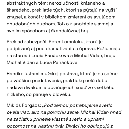
abstraktných tém: nerozlučnosti krásneho a
škaredého, prekliatie tých, ktorí sa pýtajú na vyšší
zmysel, a končí v biblickom zmierení oslavujúcom
chudobných duchom. Toľko z anotácie slávnej a
svojím spôsobom aj škandalóznej hry.
Preklad zabezpečil Peter Lomnický, ktorý je
podpísaný aj pod dramatizáciu a úpravu. Réžiu majú
na starosti Lucia Panáčková a Michal Vidan, hrajú
Michal Vidan a Lucia Panáčková.
Handke ústami mužskej postavy, ktorá je na scéne
po väčšinu predstavenia, prakticky celú dobu
nadáva divákom a obviňuje ich snáď zo všetkého
nízkeho, čo panuje v človeku.
Miklós Forgács: „
Pod zemou potrebujeme svetlo
oveľa viac, ako na povrchu zeme. Michal Vidan hneď
na začiatku prinesie vlastné svetlo a upriami
pozornosť na vlastnú tvár. Diváci ho obklopujú z