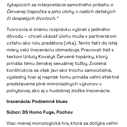
týkajúcich sa interpretácie samotného príbehu o
Červenej čiapočke a jeho úlohy v našich detských
či dospelých životoch.“
Tvorcovia si známu rozprávku vybrali z jediného
dôvodu – chceli ukázať úlohu muža v partnerskom
vzťahu ako rolu predátora (vlka). Tento fakt do istej
miery celú inscenáciu obmedzuje. Pracovali tiež s
textom Uršuly Kovalyk Červené topánky, ktorý
prináša tému ženskej sexuálnej túžby. Zvolená
konštrukcia sa však javí ako trochu samoúčelná,
výsledný tvar aj napriek tomu prináša veľmi efektné
predstavenie plné mimoriadnych výkonov v
pohybovej, ako aj v hudobnej zložke inscenácie.
Inscenácia: Podzemné blues
Súbor: DS Homo Fuge, Púchov
Viac-menej monologická hra, ktorá sa dotýka veľmi