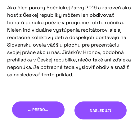
Ako člen poroty Scénickej žatvy 2019 a zároveň ako
hosť z Českej republiky môžem len obdivovať
bohatú ponuku poézie v programe tohto ročníka.
Nielen individuálne vystúpenia recitátorov, ale aj
recitačné kolektívy detí a dospelých dostávajú na
Slovensku oveľa väčšiu plochu pre prezentáciu
svojej práce ako u nás. Jiráskův Hronov, obdobná
prehliadka v Českej republike, niečo také ani zďaleka
neponúka. Je potrebné teda vysloviť obdiv a snažiť
sa nasledovať tento príklad.
← PREDOŠLÝ
NASLEDUJÚCI →