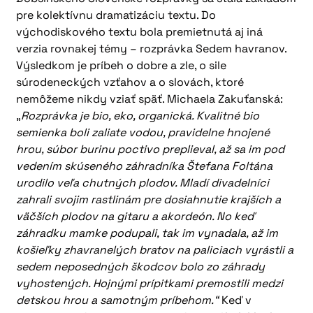
pre kolektívnu dramatizáciu textu. Do
východiskového textu bola premietnutá aj iná
verzia rovnakej témy – rozprávka Sedem havranov.
Výsledkom je príbeh o dobre a zle, o sile
súrodeneckých vzťahov a o slovách, ktoré
nemôžeme nikdy vziať späť. Michaela Zakuťanská:
„
Rozprávka je bio, eko, organická. Kvalitné bio
semienka boli zaliate vodou, pravidelne hnojené
hrou, súbor burinu poctivo preplieval, až sa im pod
vedením skúseného záhradníka Štefana Foltána
urodilo veľa chutných plodov. Mladí divadelníci
zahrali svojim rastlinám pre dosiahnutie krajších a
väčších plodov na gitaru a akordeón. No keď
záhradku mamke podupali, tak im vynadala, až im
košieľky zhavranelých bratov na paliciach vyrástli a
sedem neposedných škodcov bolo zo záhrady
vyhostených. Hojnými prípitkami premostili medzi
detskou hrou a samotným príbehom.“
Keď v