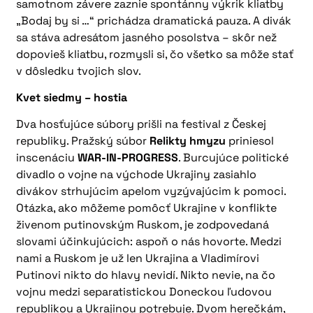
samotnom závere zaznie spontánny výkrik kliatby
„Bodaj by si …“ prichádza dramatická pauza. A divák
sa stáva adresátom jasného posolstva – skôr než
dopovieš kliatbu, rozmysli si, čo všetko sa môže stať
v dôsledku tvojich slov.
Kvet siedmy – hostia
Dva hosťujúce súbory prišli na festival z Českej
republiky. Pražský súbor
Relikty hmyzu
priniesol
inscenáciu
WAR-IN-PROGRESS
. Burcujúce politické
divadlo o vojne na východe Ukrajiny zasiahlo
divákov strhujúcim apelom vyzývajúcim k pomoci.
Otázka, ako môžeme pomôcť Ukrajine v konflikte
živenom putinovským Ruskom, je zodpovedaná
slovami účinkujúcich: aspoň o nás hovorte. Medzi
nami a Ruskom je už len Ukrajina a Vladimírovi
Putinovi nikto do hlavy nevidí. Nikto nevie, na čo
vojnu medzi separatistickou Doneckou ľudovou
republikou a Ukrajinou potrebuje. Dvom herečkám,