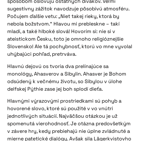
spôsobom oslovujú ostatných divákov. Veľmi
sugestívny zážitok navodzuje pôsobivú atmosféru.
Počujem ďalšie vetu: „Niet takej rieky, ktorá by
nebola božstvom.“ Hlavou mi prebleskne – takí
mladí, a také hlboké slová! Hovorím si: nie si v
ateistickom Česku, toto je omnoho religióznejšie
Slovensko! Ale tá pochybnosť, ktorú vo mne vyvolal
uhýbajúci pohľad, pretrváva.
Hlavnú dejovú os tvoria dva prelínajúce sa
monológy, Ahasverov a Sibylin. Ahasver je Bohom
odsúdený k večnému životu, so Sibylou v úlohe
delfskej Pýthie zase jej boh splodí dieťa.
Hlavnými výrazovými prostriedkami sú pohyb a
hovorené slovo, ktoré sú použité v vo vnútri
jednotlivých situácií. Najväčšou otázkou je už
spomenutá vierohodnosť. Je otázna predovšetkým
v závere hry, kedy prebiehajú nie úplne zvládnuté a
mierne patetické dialógy. Avšak sila Lägerkvistovho