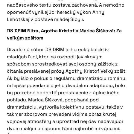
nadčasového textu zostáva zachovaná. A nemožno
opomenúť vynikajúci herecký výkon Anny
Lehotskej v postave mladej Sibyli.
DS DRIM Nitra, Agotha ​​Kristof a Marica Šišková: Za
veľkým zošitom
Divadelný súbor DS DRIM je herecký kolektív
mladých ľudí, ktorí sa rozhodli javiskovým
spôsobom sprostredkovať svoj osobný zážitok z
čítania preslávenej prózy Agothy Kristof Veľký zošit.
Ak by išlo o pokus o regulárnu dramatizáciu románu,
či lepšie povedané o jeho divadelnú adaptáciu, bolo
by potrebné hodnotiť predstavenie z úplne iného
pohľadu. Marica Šišková, podpísaná pod
dramatizáciu, vytvorila kolektívnu postavu, takže v
takmer zborovom prevedení vidíme obraz krutej
vojnovej atmosféry a uprostred nej dav nadávajúci
dvom malým chlapcom tými najhrubšími výrazmi.