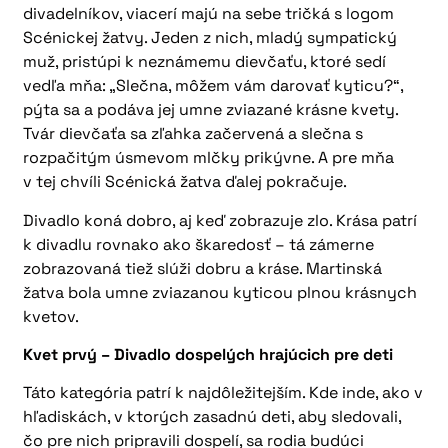
divadelníkov, viacerí majú na sebe tričká s logom
Scénickej žatvy. Jeden z nich, mladý sympatický
muž, pristúpi k neznámemu dievčaťu, ktoré sedí
vedľa mňa: „Slečna, môžem vám darovať kyticu?“,
pýta sa a podáva jej umne zviazané krásne kvety.
Tvár dievčaťa sa zľahka začervená a slečna s
rozpačitým úsmevom mlčky prikývne. A pre mňa
v tej chvíli Scénická žatva ďalej pokračuje.
Divadlo koná dobro, aj keď zobrazuje zlo. Krása patrí
k divadlu rovnako ako škaredosť – tá zámerne
zobrazovaná tiež slúži dobru a kráse. Martinská
žatva bola umne zviazanou kyticou plnou krásnych
kvetov.
Kvet prvý – Divadlo dospelých hrajúcich pre deti
Táto kategória patrí k najdôležitejším. Kde inde, ako v
hľadiskách, v ktorých zasadnú deti, aby sledovali,
čo pre nich pripravili dospelí, sa rodia budúci