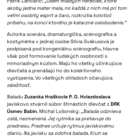
Patrik Lančarič: „
Osem mladých herečiek, ktoré
akoby jedna mater mala, no každá z nich má pri tom
veľmi osobitý esprit a čaro, rozkrútia kolotoč
príbehu, na konci ktorého je katarzné oslobodenie.“
Autorka scenára, dramaturgička, scénografka a
kostymérka v jednej osobe Silvia Svákusová je
podpísaná pod kongeniálnu scénografiu, hlavne
však pod formovanie ľudských osobností s
mimoriadnym kúzlom. Majú ho všetky účinkujúce
dievčatá a prenášajú ho do kolektívneho
vystúpenia. Vo všetkých ohľadoch očarujúca
záležitosť.
Baladu
Zuzanka Hraškovie P. O. Hviezdoslava
javiskovo stvárnil súbor štrnástich dievčat z
DRK
Úsmev Babín
. Michal Lošonský:
„Balada odznieva
celá, nezmenená. Jej rytmika sa pretavuje do
prednesu. Prednes určuje rytmus javiskovému
dianiu. Na javisku sa odohrá balada. Kruh sa