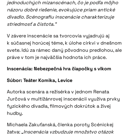
jednoduchých mizanscénach, čo je podľa môjho
názoru dobré riešenie, evokujúce priam antické
divadlo. Scénografiu inscenácie charakterizuje
striedmosť a čistota.“
V závere inscenácie sa tvorcovia vyjadrujú aj
k súčasnej horúcej téme, k úlohe cirkvi v dnešnom
svete. Idú za rámec daný pôvodnou predlohou, ale
práve v tom je najväčšia hodnota ich práce.
Inscenácia: Nebezpečná hra čiapočky s vlkom
Súbor: Teáter Komika, Levice
Autorka scenára a režisérka v jednom Renata
Jurčová v multižánrovej inscenácii využíva prvky
fyzického divadla, filmových dokrútok a živej
hudby.
Michaela Zakuťanská, členka poroty Scénickej
žatva: „
Inscenácia vzbudzuje množstvo otázok