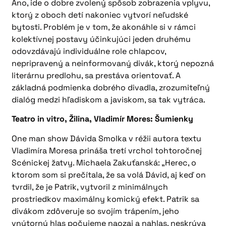
Áno, ide o dobre zvolený spôsob zobrazenia vplyvu,
ktorý z oboch detí nakoniec vytvorí neľudské
bytosti. Problém je v tom, že akonáhle si v rámci
kolektívnej postavy účinkujúci jeden druhému
odovzdávajú individuálne role chlapcov,
nepripravený a neinformovaný divák, ktorý nepozná
literárnu predlohu, sa prestáva orientovať. A
základná podmienka dobrého divadla, zrozumiteľný
dialóg medzi hľadiskom a javiskom, sa tak vytráca.
Teatro in vitro, Žilina, Vladimír Mores: Šumienky
One man show Dávida Smolka v réžii autora textu
Vladimíra Moresa prináša tretí vrchol tohtoročnej
Scénickej žatvy. Michaela Zakuťanská: „Herec, o
ktorom som si prečítala, že sa volá Dávid, aj keď on
tvrdil, že je Patrik, vytvoril z minimálnych
prostriedkov maximálny komický efekt. Patrik sa
divákom zdôveruje so svojím trápením, jeho
vnútorný hlas počujeme naozaj a nahlas, neskrýva