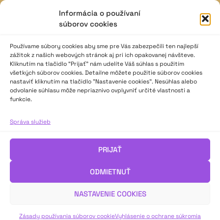
Informácia o používaní
JAVISKO
súborov cookies
ISSN: 2730-1257
e-mail: javisko.noc@nocka.sk
Používame súbory cookies aby sme pre Vás zabezpečili ten najlepší
zážitok z našich webových stránok aj pri ich opakovanej návšteve.
Kliknutím na tlačidlo “Prijať” nám udelíte Váš súhlas s použitím
Nám. SNP č. 12, 812 34 Bratislava 1
všetkých súborov cookies. Detailne môžete použitie súborov cookies
Slovenská republika
nastaviť kliknutím na tlačidlo "Nastavenie cookies". Nesúhlas alebo
odvolanie súhlasu môže nepriaznivo ovplyvniť určité vlastnosti a
funkcie.
2023–2025 ©
Národné osvetové centrum
Všetky práva vyhradené.
Správa služieb
Logofont by
Peter Biľak
.
PRIJAŤ
ODMIETNUŤ
NASTAVENIE COOKIES
Zásady používania súborov cookie
Vyhlásenie o ochrane súkromia