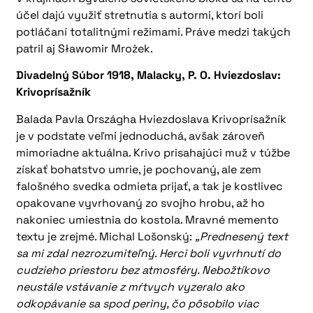
účel dajú využiť stretnutia s autormi, ktorí boli
potláčaní totalitnými režimami. Práve medzi takých
patril aj Sławomir Mrożek.
Divadelný Súbor 1918, Malacky, P. O. Hviezdoslav:
Krivoprísažník
Balada Pavla Országha Hviezdoslava Krivoprísažník
je v podstate veľmi jednoduchá, avšak zároveň
mimoriadne aktuálna. Krivo prisahajúci muž v túžbe
získať bohatstvo umrie, je pochovaný, ale zem
falošného svedka odmieta prijať, a tak je kostlivec
opakovane vyvrhovaný zo svojho hrobu, až ho
nakoniec umiestnia do kostola. Mravné memento
textu je zrejmé. Michal Lošonský:
„Prednesený text
sa mi zdal nezrozumiteľný. Herci boli vyvrhnutí do
cudzieho priestoru bez atmosféry. Nebožtíkovo
neustále vstávanie z mŕtvych vyzeralo ako
odkopávanie sa spod periny, čo pôsobilo viac