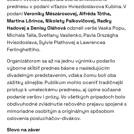
prednesu v podaní víťazov Hviezdoslavova Kubína. V
podaní
Veroniky Mészárosovej, Alfréda Tótha,
Martina Lörinca, Nikolety Palkovičovej, Radky
Hadovej a Denisy Oláhová
odzneli verše Vaska Popu,
Michala Talla, Svetlany Vasilenko, Pavla Országha
Hviezdoslava, Sylvie Plathovej a Lawrencea
Ferlinghettiho.
Organizátorom sa až na jednu výnimku podarilo
výborne skĺbiť prednes básne s nasledujúcim
divadelným predstavením, vďaka čomu boli oba
zážitky silnejšie. Publikum mohlo oceniť tradičnejší
prístup k umeleckému prednesu, aj úplne súčasné
podanie veršov i prózy. Vo všetkých prípadoch bolo
obdivuhodné zvládnutie rečového prejavu spojené s
mimoriadne osobitým a originálnym spôsobom
oslovenia poslucháčov-divákov.
Slovo na záver