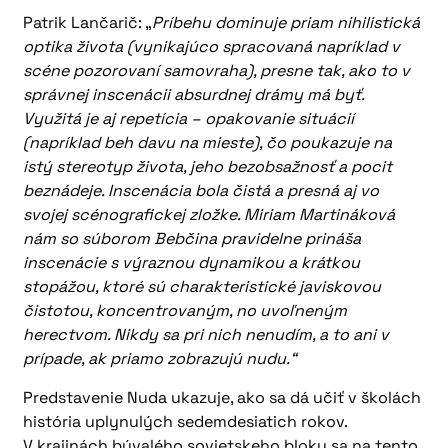
Patrik Lančarič: „
Príbehu dominuje priam nihilistická
optika života (vynikajúco spracovaná napríklad v
scéne pozorovaní samovraha), presne tak, ako to v
správnej inscenácii absurdnej drámy má byť.
Využitá je aj repetícia – opakovanie situácií
(napríklad beh davu na mieste), čo poukazuje na
istý stereotyp života, jeho bezobsažnosť a pocit
beznádeje. Inscenácia bola čistá a presná aj vo
svojej scénografickej zložke. Miriam Martináková
nám so súborom Bebčina pravidelne prináša
inscenácie s výraznou dynamikou a krátkou
stopážou, ktoré sú charakteristické javiskovou
čistotou, koncentrovaným, no uvoľneným
herectvom. Nikdy sa pri nich nenudím, a to ani v
prípade, ak priamo zobrazujú nudu.“
Predstavenie Nuda ukazuje, ako sa dá učiť v školách
história uplynulých sedemdesiatich rokov.
V krajinách bývalého sovietskeho bloku sa na tento