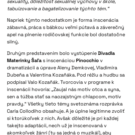
sexuality, dôležitosť sexuálnej výchovy v škole,
tabuizovanie a bagatelizovanie týchto tém.“
Napriek týmto nedostatkom je forma inscenácia
zábavná, práca s bábkou veľmi pútavá a záverečný
apel na plnenie rodičovskej funkcie bol dostatočne
silný.
Druhým predstavením bolo vystúpenie
Divadla
Materinky Šaľa
s inscenáciou
Pinocchio
v
dramatizácii a úprave Aleny Demkovej, Vladimíra
Dubeňa a Valentina Kozaňáka. Pod réžiu a hudbu sa
podpísal Valo Kozaňák. Tvorcovia v programe k
inscenácii hovoria: „Zaujal nás motív otca a syna,
sen a túžba stať sa naozajstným chlapcom, motív
pravdy.“ Všetky tieto témy svetoznáma rozprávka
Carla Collodiho obsahuje. A je úplne legitímne zvoliť
si ktorúkoľvek z nich. Avšak dôležité je pri každej
takejto adaptácii, nech už je inscenovaná v
akomkoľvek žánri (tu sa jedná o muzikál), aby