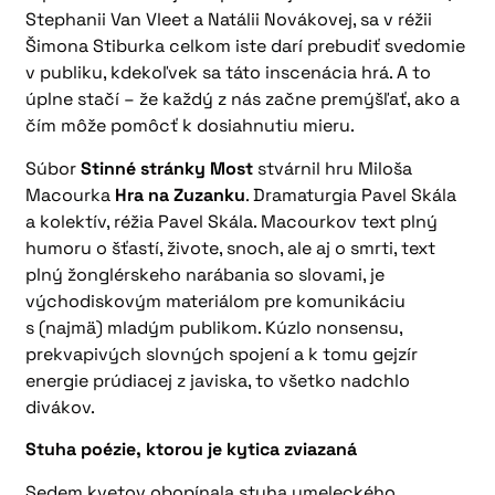
Stephanii Van Vleet a Natálii Novákovej, sa v réžii
Šimona Stiburka celkom iste darí prebudiť svedomie
v publiku, kdekoľvek sa táto inscenácia hrá. A to
úplne stačí – že každý z nás začne premýšľať, ako a
čím môže pomôcť k dosiahnutiu mieru.
Súbor
Stinné stránky Most
stvárnil hru Miloša
Macourka
Hra na Zuzanku
. Dramaturgia Pavel Skála
a kolektív, réžia Pavel Skála. Macourkov text plný
humoru o šťastí, živote, snoch, ale aj o smrti, text
plný žonglérskeho narábania so slovami, je
východiskovým materiálom pre komunikáciu
s (najmä) mladým publikom. Kúzlo nonsensu,
prekvapivých slovných spojení a k tomu gejzír
energie prúdiacej z javiska, to všetko nadchlo
divákov.
Stuha poézie, ktorou je kytica zviazaná
Sedem kvetov obopínala stuha umeleckého