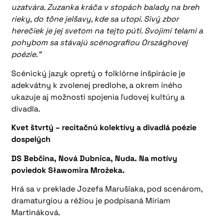
uzatvára. Zuzanka kráča v stopách balady na breh
rieky, do tône jelšavy, kde sa utopí. Sivý zbor
herečiek je jej svetom na tejto púti. Svojimi telami a
pohybom sa stávajú scénografiou Országhovej
poézie.“
Scénický jazyk opretý o folklórne inšpirácie je
adekvátny k zvolenej predlohe, a okrem iného
ukazuje aj možnosti spojenia ľudovej kultúry a
divadla.
Kvet štvrtý – recitačnú kolektívy a divadlá poézie
dospelých
DS Bebčina, Nová Dubnica, Nuda. Na motívy
poviedok Sławomira Mrożeka.
Hrá sa v preklade Jozefa Marušiaka, pod scenárom,
dramaturgiou a réžiou je podpísaná Miriam
Martináková.