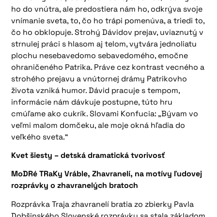
ho do vnútra, ale predostiera nám ho, odkrýva svoje
vnímanie sveta, to, čo ho trápi pomenúva, a triedi to,
čo ho obklopuje. Strohý Dávidov prejav, uviaznutý v
strnulej práci s hlasom aj telom, vytvára jednoliatu
plochu nesebavedomo sebavedomého, emočne
ohraničeného Patrika. Práve cez kontrast vecného a
strohého prejavu a vnútornej drámy Patrikovho
života vzniká humor. Dávid pracuje s tempom,
informácie nám dávkuje postupne, túto hru
cmúľame ako cukrík. Slovami Konfucia: „Bývam vo
veľmi malom domčeku, ale moje okná hľadia do
veľkého sveta.“
Kvet šiesty – detská dramatická tvorivosť
MoDRé TRaKy Vráble, Zhavranelí, na motívy ľudovej
rozprávky o zhavranelých bratoch
Rozprávka Traja zhavranelí bratia zo zbierky Pavla
Dobšinského Slovenské rozprávky sa stala základom