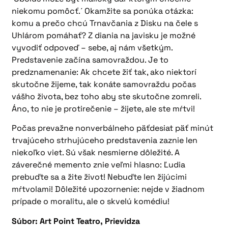
niekomu pomôcť.´ Okamžite sa ponúka otázka:
komu a prečo chcú Trnavčania z Disku na čele s
Uhlárom pomáhať? Z diania na javisku je možné
vyvodiť odpoveď – sebe, aj nám všetkým.
Predstavenie začína samovraždou. Je to
predznamenanie: Ak chcete žiť tak, ako niektorí
skutočne žijeme, tak konáte samovraždu počas
vášho života, bez toho aby ste skutočne zomreli.
Áno, to nie je protirečenie – žijete, ale ste mŕtvi!
Počas prevažne nonverbálneho päťdesiat päť minút
trvajúceho strhujúceho predstavenia zaznie len
niekoľko viet. Sú však nesmierne dôležité. A
záverečné memento znie veľmi hlasno: Ľudia
prebuďte sa a žite život! Nebuďte len žijúcimi
mŕtvolami! Dôležité upozornenie: nejde v žiadnom
prípade o moralitu, ale o skvelú komédiu!
Súbor: Art Point Teatro, Prievidza