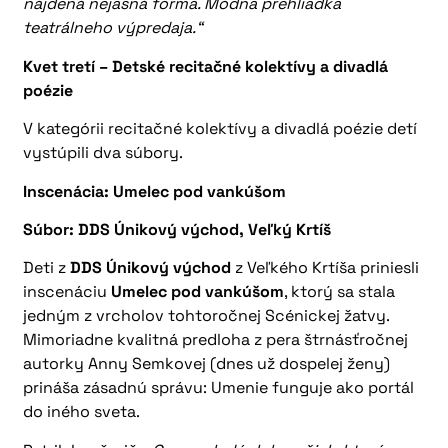
nájdená nejasná forma. Módna prehliadka
teatrálneho výpredaja.“
Kvet tretí – Detské recitačné kolektívy a divadlá
poézie
V kategórii recitačné kolektívy a divadlá poézie detí
vystúpili dva súbory.
Inscenácia: Umelec pod vankúšom
Súbor: DDS Únikový východ, Veľký Krtíš
Deti z
DDS Únikový východ
z Veľkého Krtíša priniesli
inscenáciu
Umelec pod vankúšom
, ktorý sa stala
jedným z vrcholov tohtoročnej Scénickej žatvy.
Mimoriadne kvalitná predloha z pera štrnásťročnej
autorky Anny Semkovej (dnes už dospelej ženy)
prináša zásadnú správu: Umenie funguje ako portál
do iného sveta.