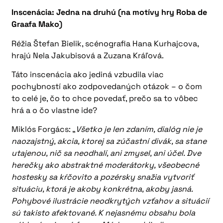
Inscenácia: Jedna na druhú (na motívy hry Roba de
Graafa Mako)
Réžia Štefan Bielik, scénografia Hana Kurhajcova,
hrajú Nela Jakubisová a Zuzana Kráľová.
Táto inscenácia ako jediná vzbudila viac
pochybností ako zodpovedaných otázok – o čom
to celé je, čo to chce povedať, prečo sa to vôbec
hrá a o čo vlastne ide?
Miklós Forgács: „
Všetko je len zdaním, dialóg nie je
naozajstný, akcia, ktorej sa zúčastní divák, sa stane
utajenou, nič sa neodhalí, ani zmysel, ani účel. Dve
herečky ako abstraktné moderátorky, všeobecné
hostesky sa kŕčovito a pozérsky snažia vytvoriť
situáciu, ktorá je akoby konkrétna, akoby jasná.
Pohybové ilustrácie neodkrytých vzťahov a situácií
sú takisto afektované. K nejasnému obsahu bola