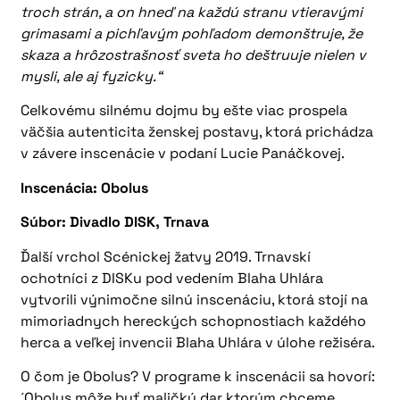
troch strán, a on hneď na každú stranu vtieravými
grimasami a pichľavým pohľadom demonštruje, že
skaza a hrôzostrašnosť sveta ho deštruuje nielen v
mysli, ale aj fyzicky.“
Celkovému silnému dojmu by ešte viac prospela
väčšia autenticita ženskej postavy, ktorá prichádza
v závere inscenácie v podaní Lucie Panáčkovej.
Inscenácia: Obolus
Súbor: Divadlo DISK, Trnava
Ďalší vrchol Scénickej žatvy 2019. Trnavskí
ochotníci z DISKu pod vedením Blaha Uhlára
vytvorili výnimočne silnú inscenáciu, ktorá stojí na
mimoriadnych hereckých schopnostiach každého
herca a veľkej invencii Blaha Uhlára v úlohe režiséra.
O čom je Obolus? V programe k inscenácii sa hovorí:
´Obolus môže byť maličký dar ktorým chceme