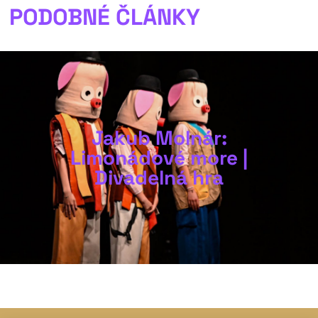
PODOBNÉ ČLÁNKY
Jakub Molnár:
Limonádové more |
Divadelná hra