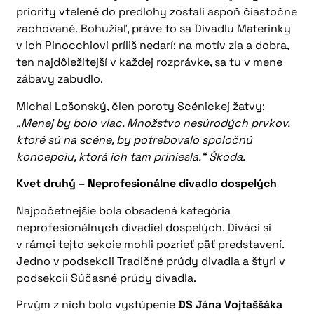
priority vtelené do predlohy zostali aspoň čiastočne
zachované. Bohužiaľ, práve to sa Divadlu Materinky
v ich Pinocchiovi príliš nedarí: na motív zla a dobra,
ten najdôležitejší v každej rozprávke, sa tu v mene
zábavy zabudlo.
Michal Lošonský, člen poroty Scénickej žatvy:
„Menej by bolo viac. Množstvo nesúrodých prvkov,
ktoré sú na scéne, by potrebovalo spoločnú
koncepciu, ktorá ich tam priniesla.“ Škoda.
Kvet druhý – Neprofesionálne divadlo dospelých
Najpočetnejšie bola obsadená kategória
neprofesionálnych divadiel dospelých. Diváci si
v rámci tejto sekcie mohli pozrieť päť predstavení.
Jedno v podsekcii Tradičné prúdy divadla a štyri v
podsekcii Súčasné prúdy divadla.
Prvým z nich bolo vystúpenie
DS Jána Vojtaššáka