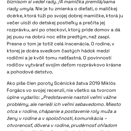
biznisom si vedel rady. /A mamička premilá/sama
riady umyla.
Nie je tu zmienka o dieťati, o maličkej
dcérke, ktorá túži po svojej dobrej mamičke, ktorá ju
večer uloží do detskej postieľky a prečíta jej
rozprávku, ani po oteckovi, ktorý príde domov a dá
jej pusu na dobrú noc ešte predtým, než zaspí.
Presne o tom je totiž celá inscenácia. O rodine, v
ktorej je dcéra svedkom častých hádok medzi
rodičmi a je kvôli tomu nešťastná. O povinnosti
rodičov vytvárať svojim deťom rozprávkovo krásne
a pohodové detstvo.
Ako píše člen poroty Scénické žatva 2019 Miklós
Forgács vo svojej recenzii, nie všetko sa tvorcom
úplne vydarilo:
„Predstavenie nastolí veľmi vážne
problémy, ale nerieši ich veľmi sebavedomo. Miesto
otca v rodine, chápanie a postavenie roly muža a
ženy v rodine a v spoločnosti, komunikácia –
otvorenosť, dôvera v rodine, prudérnosť ohľadom