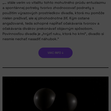
„… stále verím vo vitalitu tohto mohutného prúdu entuziazmu
a spontánnej potreby tvorivo zhodnocovať podnety s
použitím výrazových prostriedkov divadla, ktorá mu pomôže
nielen prežívať, ale aj plnohodnotne žiť. Kým ostane
angažované, teda schopné napĺňať očakávania tvorcov a
očakávania divákov prekonávať objavným spôsobom.
Povinnosťou divadla je „hrýzť ruku, ktorá ho kŕmi“, divadlo si
nesmie nechať nasadiť náhubok.“
VIAC INFO ↓