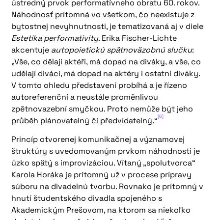
ústredný prvok performatívneho obratu 60. rokov.
Náhodnosť prítomná vo všetkom, čo neexistuje z
bytostnej nevyhnutnosti, je tematizovaná aj v diele
Estetika performativity
. Erika Fischer-Lichte
akcentuje
autopoietickú spätnoväzobnú slučku
:
„Vše, co dělají aktéři, má dopad na diváky, a vše, co
udělají diváci, má dopad na aktéry i ostatní diváky.
V tomto ohledu představení probíhá a je řízeno
autoreferenční a neustále proměnlivou
zpětnovazební smyčkou. Proto nemůže být jeho
[6]
průběh plánovatelný či předvídatelný.“
Princíp otvorenej komunikačnej a významovej
štruktúry s uvedomovaným prvkom náhodnosti je
úzko spätý s improvizáciou. Vítaný „spolutvorca“
Karola Horáka je prítomný už v procese prípravy
súboru na divadelnú tvorbu. Rovnako je prítomný v
hnutí študentského divadla spojeného s
Akademickým Prešovom, na ktorom sa niekoľko