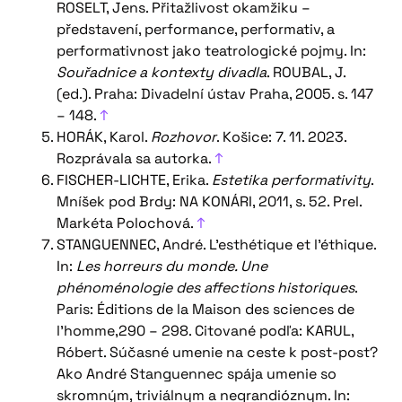
ROSELT, Jens. Přitažlivost okamžiku –
představení, performance, performativ, a
performativnost jako teatrologické pojmy. In:
Souřadnice a kontexty divadla
. ROUBAL, J.
(ed.). Praha: Divadelní ústav Praha, 2005. s. 147
– 148.
↑
HORÁK, Karol.
Rozhovor
. Košice: 7. 11. 2023.
Rozprávala sa autorka.
↑
FISCHER-LICHTE, Erika.
Estetika performativity
.
Mníšek pod Brdy: NA KONÁRI, 2011, s. 52. Prel.
Markéta Polochová.
↑
STANGUENNEC, André. L’esthétique et l’éthique.
In:
Les horreurs du monde. Une
phénoménologie des affections historiques
.
Paris: Éditions de la Maison des sciences de
l’homme,290 – 298. Citované podľa: KARUL,
Róbert. Súčasné umenie na ceste k post-post?
Ako André Stanguennec spája umenie so
skromným, triviálnym a negrandióznym. In: