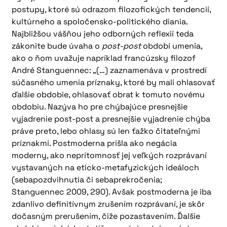
postupy, ktoré sú odrazom filozofických tendencií,
kultúrneho a spoločensko-politického diania.
Najbližšou vášňou jeho odborných reflexií teda
zákonite bude úvaha o
post-post
období umenia,
ako o ňom uvažuje napríklad francúzsky filozof
André Stanguennec: „(…) zaznamenáva v prostredí
súčasného umenia príznaky, ktoré by mali ohlasovať
ďalšie obdobie, ohlasovať obrat k tomuto novému
obdobiu. Nazýva ho pre chýbajúce presnejšie
vyjadrenie post-post a presnejšie vyjadrenie chýba
práve preto, lebo ohlasy sú len ťažko čitateľnými
príznakmi. Postmoderna prišla ako negácia
moderny, ako neprítomnosť jej veľkých rozprávaní
vystavaných na eticko-metafyzických ideáloch
(sebapozdvihnutia či sebaprekročenia;
Stanguennec 2009, 290). Avšak postmoderna je iba
zdanlivo definitívnym zrušením rozprávaní, je skôr
dočasným prerušením, čiže pozastavením. Ďalšie