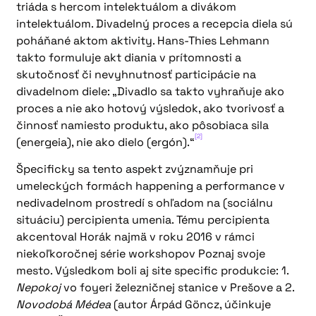
triáda s hercom intelektuálom a divákom
intelektuálom. Divadelný proces a recepcia diela sú
poháňané aktom aktivity. Hans-Thies Lehmann
takto formuluje akt diania v prítomnosti a
skutočnosť či nevyhnutnosť participácie na
divadelnom diele: „Divadlo sa takto vyhraňuje ako
proces a nie ako hotový výsledok, ako tvorivosť a
činnosť namiesto produktu, ako pôsobiaca sila
[2]
(energeia), nie ako dielo (ergón).“
Špecificky sa tento aspekt zvýznamňuje pri
umeleckých formách happening a performance v
nedivadelnom prostredí s ohľadom na (sociálnu
situáciu) percipienta umenia. Tému percipienta
akcentoval Horák najmä v roku 2016 v rámci
niekoľkoročnej série workshopov Poznaj svoje
mesto. Výsledkom boli aj site specific produkcie: 1.
Nepokoj
vo foyeri železničnej stanice v Prešove a 2.
Novodobá Médea
(autor Árpád Göncz, účinkuje