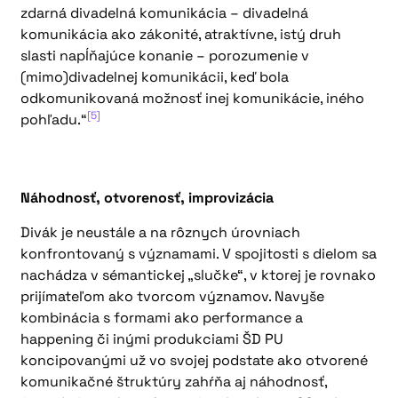
zdarná divadelná komunikácia – divadelná
komunikácia ako zákonité, atraktívne, istý druh
slasti napĺňajúce konanie – porozumenie v
(mimo)divadelnej komunikácii, keď bola
odkomunikovaná možnosť inej komunikácie, iného
[5]
pohľadu.“
Náhodnosť, otvorenosť, improvizácia
Divák je neustále a na rôznych úrovniach
konfrontovaný s významami. V spojitosti s dielom sa
nachádza v sémantickej „slučke“, v ktorej je rovnako
prijímateľom ako tvorcom významov. Navyše
kombinácia s formami ako performance a
happening či inými produkciami ŠD PU
koncipovanými už vo svojej podstate ako otvorené
komunikačné štruktúry zahŕňa aj náhodnosť,