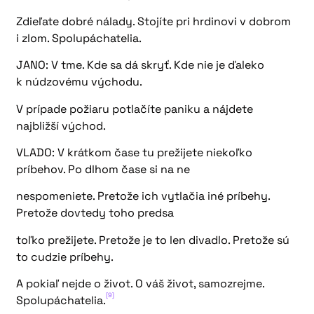
Zdieľate dobré nálady. Stojíte pri hrdinovi v dobrom
i zlom. Spolupáchatelia.
JANO: V tme. Kde sa dá skryť. Kde nie je ďaleko
k núdzovému východu.
V prípade požiaru potlačíte paniku a nájdete
najbližší východ.
VLADO: V krátkom čase tu prežijete niekoľko
príbehov. Po dlhom čase si na ne
nespomeniete. Pretože ich vytlačia iné príbehy.
Pretože dovtedy toho predsa
toľko prežijete. Pretože je to len divadlo. Pretože sú
to cudzie príbehy.
A pokiaľ nejde o život. O váš život, samozrejme.
[9]
Spolupáchatelia.