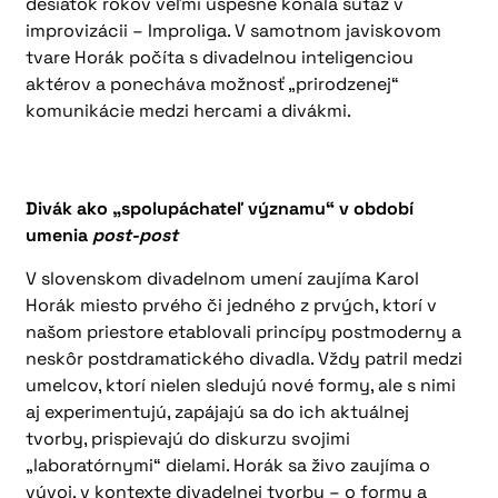
desiatok rokov veľmi úspešne konala súťaž v
improvizácii – Improliga. V samotnom javiskovom
tvare Horák počíta s divadelnou inteligenciou
aktérov a ponecháva možnosť „prirodzenej“
komunikácie medzi hercami a divákmi.
Divák ako „spolupáchateľ významu“ v období
umenia
post-post
V slovenskom divadelnom umení zaujíma Karol
Horák miesto prvého či jedného z prvých, ktorí v
našom priestore etablovali princípy postmoderny a
neskôr postdramatického divadla. Vždy patril medzi
umelcov, ktorí nielen sledujú nové formy, ale s nimi
aj experimentujú, zapájajú sa do ich aktuálnej
tvorby, prispievajú do diskurzu svojimi
„laboratórnymi“ dielami. Horák sa živo zaujíma o
vývoj, v kontexte divadelnej tvorby – o formy a