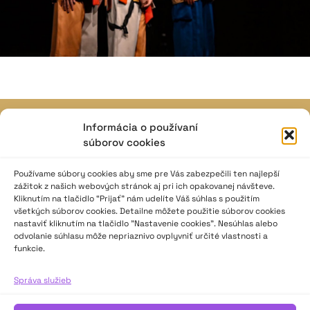
Informácia o používaní
JAVISKO
súborov cookies
ISSN: 2730-1257
e-mail: javisko.noc@nocka.sk
Používame súbory cookies aby sme pre Vás zabezpečili ten najlepší
zážitok z našich webových stránok aj pri ich opakovanej návšteve.
Kliknutím na tlačidlo “Prijať” nám udelíte Váš súhlas s použitím
Nám. SNP č. 12, 812 34 Bratislava 1
všetkých súborov cookies. Detailne môžete použitie súborov cookies
Slovenská republika
nastaviť kliknutím na tlačidlo "Nastavenie cookies". Nesúhlas alebo
odvolanie súhlasu môže nepriaznivo ovplyvniť určité vlastnosti a
funkcie.
2023–2025 ©
Národné osvetové centrum
Všetky práva vyhradené.
Správa služieb
Logofont by
Peter Biľak
.