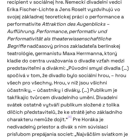
recipient v sociálnej hre. Nemeckí divadelní vedci
Erika Fischer-Lichte a Jens Roselt vyzdvihujú vo
svojej základnej teoretickej práci o performance a
performativite
Attraktion des Augenblicks –
Aufführung. Performance, performativ und
Performativität als theaterwissenschaftliche
Begriffe
nadčasový prínos zakladateľa berlínskej
teatrológie, germanistu Maxa Herrmanna, ktorý
kladie do centra uvažovania o divadle vzťah medzi
predstaviteľmi a divákmi: „Původní smysl divadla (…)
spočívá v tom, že divadlo bylo sociální hrou, – hrou
všech pro všechny. Hrou, v níž jsou všichni
účastníky, – účastníky i diváky. (…) Publikum je
takříkajíc tvůrcem divadelního umění. Divadelní
svátek ostatně vytváří publikum složené z tolika
dílčích představitelů, že ke strátě jeho základního
[4]
charakteru nemůže dojít.“
Pre Horáka je
nedivadelný priestor a divák s ním súvisiaci
prísľubom prepájania societ: „Najväčším sviatkom je