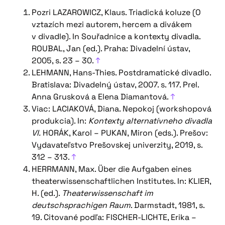
Pozri LAZAROWICZ, Klaus. Triadická koluze (O
vztazích mezi autorem, hercem a divákem
v divadle). In Souřadnice a kontexty divadla.
ROUBAL, Jan (ed.). Praha: Divadelní ústav,
2005, s. 23 – 30.
↑
LEHMANN, Hans-Thies. Postdramatické divadlo.
Bratislava: Divadelný ústav, 2007. s. 117. Prel.
Anna Grusková a Elena Diamantová.
↑
Viac: LACIAKOVÁ, Diana. Nepokoj (workshopová
produkcia). In:
Kontexty alternatívneho divadla
VI.
HORÁK, Karol – PUKAN, Miron (eds.). Prešov:
Vydavateľstvo Prešovskej univerzity, 2019, s.
312 – 313.
↑
HERRMANN, Max. Über die Aufgaben eines
theaterwissenschaftlichen Institutes. In: KLIER,
H. (ed.).
Theaterwissenschaft im
deutschsprachigen Raum
. Darmstadt, 1981, s.
19. Citované podľa: FISCHER-LICHTE, Erika –