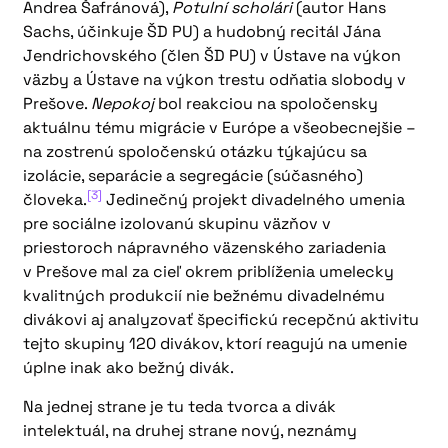
Andrea Šafránová),
Potulní scholári
(autor Hans
Sachs, účinkuje ŠD PU) a hudobný recitál Jána
Jendrichovského (člen ŠD PU) v Ústave na výkon
väzby a Ústave na výkon trestu odňatia slobody v
Prešove.
Nepokoj
bol reakciou na spoločensky
aktuálnu tému migrácie v Európe a všeobecnejšie –
na zostrenú spoločenskú otázku týkajúcu sa
izolácie, separácie a segregácie (súčasného)
[3]
človeka.
Jedinečný projekt divadelného umenia
pre sociálne izolovanú skupinu väzňov v
priestoroch nápravného väzenského zariadenia
v Prešove mal za cieľ okrem priblíženia umelecky
kvalitných produkcií nie bežnému divadelnému
divákovi aj analyzovať špecifickú recepčnú aktivitu
tejto skupiny 120 divákov, ktorí reagujú na umenie
úplne inak ako bežný divák.
Na jednej strane je tu teda tvorca a divák
intelektuál, na druhej strane nový, neznámy