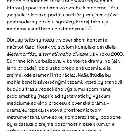
obdobie prichádza totiž s negáciou tej negácie,
ktorou je postmoderna vo vzťahu k moderne. Táto
,negácia‘ viac ako pozíciu antitézy zaujíma k ,téze‘
postmoderny pozíciu syntézy, ktorej tézou je
[7]
moderna a antitézou postmoderna.“
Obrysy tejto syntézy v slovenskom kontexte
načrtol Karol Horák vo svojom komplexnom diele
Metamorfózy alternatívneho divadla
už v roku 2009.
Súhrnne ich verbalizoval v kontexte drámy, no (aj v
jeho prípade) ide o úzko prepojené územia, a je
zrejmé, kde pramení inšpirácia: „Naša štúdia by
mohla končiť záverečnými tézami, ktoré by stanovili
budúcu trasu vedeckého výskumu spomínanej
problematiky (napríklad systematický výskum
medziumeleckého procesu slovenská dráma –
dráma európska/svetová prostredníctvom
inštrumentária umeleckej komparatistiky, podobne
by si zaslúžilo zrejme pozornosť hlbšie skúmanie