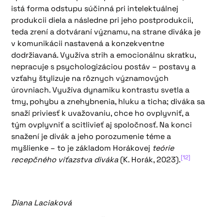
istá forma odstupu súčinná pri intelektuálnej
produkcii diela a následne pri jeho postprodukcii,
teda zrení a dotváraní významu, na strane diváka je
v komunikácii nastavená a konzekventne
dodržiavaná. Využíva strih a emocionálnu skratku,
nepracuje s psychologizáciou postáv – postavy a
vzťahy štylizuje na rôznych významových
úrovniach. Využíva dynamiku kontrastu svetla a
tmy, pohybu a znehybnenia, hluku a ticha; diváka sa
snaží priviesť k uvažovaniu, chce ho ovplyvniť, a
tým ovplyvniť a scitlivieť aj spoločnosť. Na konci
snažení je divák a jeho porozumenie téme a
myšlienke – to je základom Horákovej
teórie
[12]
recepčného víťazstva diváka
(K. Horák, 2023).
Diana Laciaková