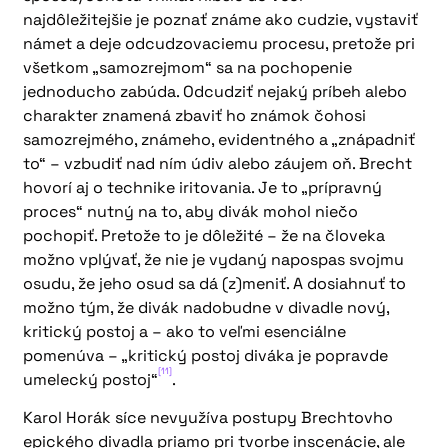
najdôležitejšie je poznať známe ako cudzie, vystaviť
námet a deje odcudzovaciemu procesu, pretože pri
všetkom „samozrejmom“ sa na pochopenie
jednoducho zabúda. Odcudziť nejaký príbeh alebo
charakter znamená zbaviť ho známok čohosi
samozrejmého, známeho, evidentného a „znápadniť
to“ – vzbudiť nad ním údiv alebo záujem oň. Brecht
hovorí aj o technike iritovania. Je to „prípravný
proces“ nutný na to, aby divák mohol niečo
pochopiť. Pretože to je dôležité – že na človeka
možno vplývať, že nie je vydaný napospas svojmu
osudu, že jeho osud sa dá (z)meniť. A dosiahnuť to
možno tým, že divák nadobudne v divadle nový,
kritický postoj a – ako to veľmi esenciálne
pomenúva – „kritický postoj diváka je popravde
[11]
umelecký postoj“
.
Karol Horák síce nevyužíva postupy Brechtovho
epického divadla priamo pri tvorbe inscenácie, ale