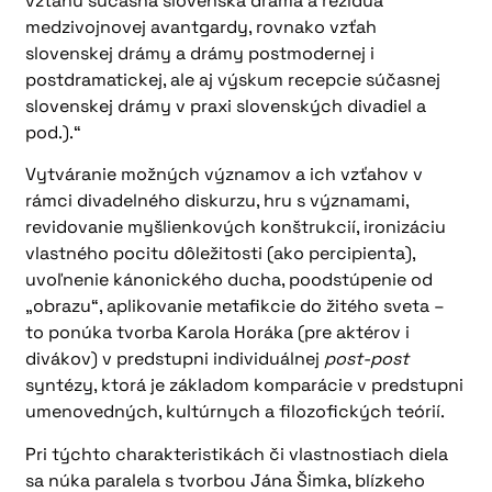
vzťahu súčasná slovenská dráma a reziduá
medzivojnovej avantgardy, rovnako vzťah
slovenskej drámy a drámy postmodernej i
postdramatickej, ale aj výskum recepcie súčasnej
slovenskej drámy v praxi slovenských divadiel a
pod.).“
Vytváranie možných významov a ich vzťahov v
rámci divadelného diskurzu, hru s významami,
revidovanie myšlienkových konštrukcií, ironizáciu
vlastného pocitu dôležitosti (ako percipienta),
uvoľnenie kánonického ducha, poodstúpenie od
„obrazu“, aplikovanie metafikcie do žitého sveta –
to ponúka tvorba Karola Horáka (pre aktérov i
divákov) v predstupni individuálnej
post-post
syntézy, ktorá je základom komparácie v predstupni
umenovedných, kultúrnych a filozofických teórií.
Pri týchto charakteristikách či vlastnostiach diela
sa núka paralela s tvorbou Jána Šimka, blízkeho