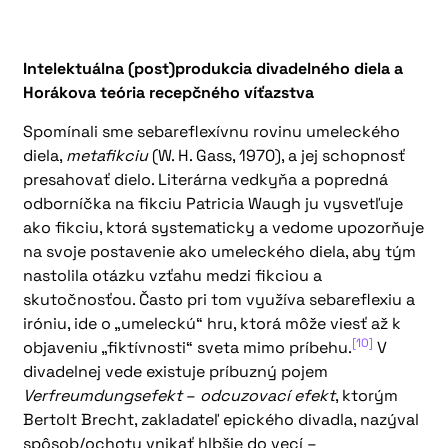
Intelektuálna (post)produkcia divadelného diela a
Horákova teória recepčného víťazstva
Spomínali sme sebareflexívnu rovinu umeleckého
diela,
metafikciu
(W. H. Gass, 1970), a jej schopnosť
presahovať dielo. Literárna vedkyňa a popredná
odborníčka na fikciu Patricia Waugh ju vysvetľuje
ako fikciu, ktorá systematicky a vedome upozorňuje
na svoje postavenie ako umeleckého diela, aby tým
nastolila otázku vzťahu medzi fikciou a
skutočnosťou. Často pri tom využíva sebareflexiu a
iróniu, ide o „umeleckú“ hru, ktorá môže viesť až k
[10]
objaveniu „fiktívnosti“ sveta mimo príbehu.
V
divadelnej vede existuje príbuzný pojem
Verfreumdungsefekt
–
odcuzovací efekt
, ktorým
Bertolt Brecht, zakladateľ epického divadla, nazýval
spôsob/ochotu vnikať hlbšie do vecí –