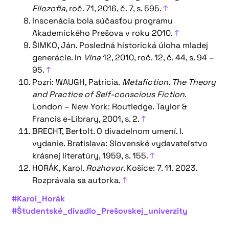
Filozofia
, roč. 71, 2016, č. 7, s. 595.
↑
Inscenácia bola súčasťou programu
Akademického Prešova v roku 2010.
↑
ŠIMKO, Ján. Posledná historická úloha mladej
generácie. In
Vlna
12, 2010, roč. 12, č. 44, s. 94 –
95.
↑
Pozri: WAUGH, Patricia.
Metafiction. The Theory
and Practice of Self-conscious Fiction
.
London – New York: Routledge. Taylor &
Francis e-Library, 2001, s. 2.
↑
BRECHT, Bertolt. O divadelnom umení. I.
vydanie. Bratislava: Slovenské vydavateľstvo
krásnej literatúry, 1959, s. 155.
↑
HORÁK, Karol.
Rozhovor
. Košice: 7. 11. 2023.
Rozprávala sa autorka.
↑
#Karol_Horák
#Študentské_divadlo_Prešovskej_univerzity