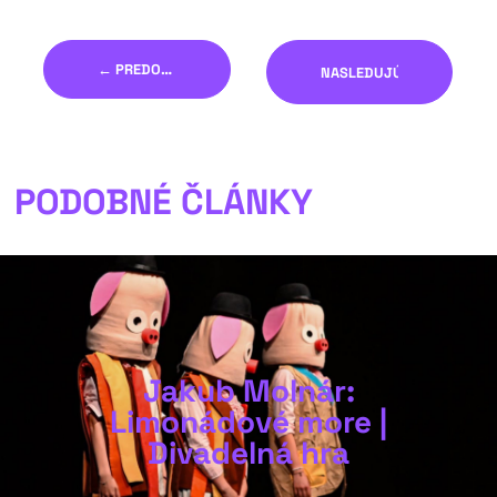
← PREDOŠLÝ
NASLEDUJÚCI →
PODOBNÉ ČLÁNKY
Jakub Molnár:
Limonádové more |
Divadelná hra