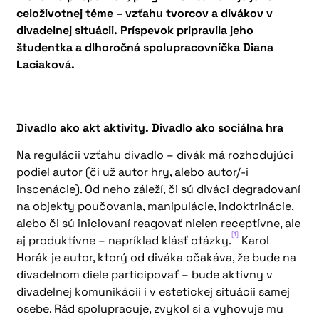
celoživotnej téme – vzťahu tvorcov a divákov v
divadelnej situácii. Príspevok pripravila jeho
študentka a dlhoročná spolupracovníčka Diana
Laciaková.
Divadlo ako akt aktivity. Divadlo ako sociálna hra
Na regulácii vzťahu divadlo – divák má rozhodujúci
podiel autor (či už autor hry, alebo autor/-i
inscenácie). Od neho záleží, či sú diváci degradovaní
na objekty poučovania, manipulácie, indoktrinácie,
alebo či sú iniciovaní reagovať nielen receptívne, ale
[1]
aj produktívne – napríklad klásť otázky.
Karol
Horák je autor, ktorý od diváka očakáva, že bude na
divadelnom diele participovať – bude aktívny v
divadelnej komunikácii i v estetickej situácii samej
osebe. Rád spolupracuje, zvykol si a vyhovuje mu