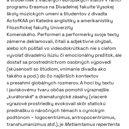
programu Erasmus na Divadelnej fakulte Vysokej
školy múzických umení a študentov z divadla
ActofKAA pri Katedre anglistiky a amerikanistiky
Filozofickej fakulty Univerzity
Komenského. Performeri a performerky svoje texty
zámerne deklamovali, čítali a adjektívne ohýbali,
alebo ich púšťali vo videodokrútkach nie s cieľom
vyvolať divadelnú ilúziu či emocionálny prežitok, ale
dostať sa prostredníctvom osobných výpovedí
(skúsenosti so štúdiom, vnímanie divadla ako
takého a pod.) do čo najširších kontextov
s presahmi globálnych rozmerov. A hoci by textu
i javiskovému tvaru občas pomohli výraznejšie
„kurátorské“ a dramaturgické zásahy (viaceré
výrazové prostriedky evokovali skôr statickú
prednášku o náročných témach s cynickým
podtónom – logocentrizmus, antropocentrizmus,
transhumanizmus atď.), je
Metiamtamus repertenta