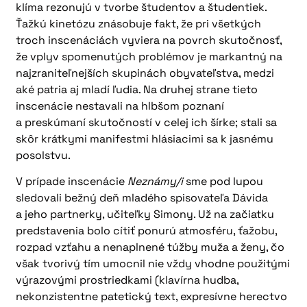
klíma rezonujú v tvorbe študentov a študentiek.
Ťažkú kinetózu znásobuje fakt, že pri všetkých
troch inscenáciách vyviera na povrch skutočnosť,
že vplyv spomenutých problémov je markantný na
najzraniteľnejších skupinách obyvateľstva, medzi
aké patria aj mladí ľudia. Na druhej strane tieto
inscenácie nestavali na hlbšom poznaní
a preskúmaní skutočností v celej ich šírke; stali sa
skôr krátkymi manifestmi hlásiacimi sa k jasnému
posolstvu.
V prípade inscenácie
Neznámy/i
sme pod lupou
sledovali bežný deň mladého spisovateľa Dávida
a jeho partnerky, učiteľky Simony. Už na začiatku
predstavenia bolo cítiť ponurú atmosféru, ťažobu,
rozpad vzťahu a nenaplnené túžby muža a ženy, čo
však tvorivý tím umocnil nie vždy vhodne použitými
výrazovými prostriedkami (klavírna hudba,
nekonzistentne patetický text, expresívne herectvo