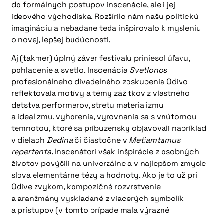
do formálnych postupov inscenácie, ale i jej
ideového východiska. Rozšírilo nám našu politickú
imagináciu a nebadane teda inšpirovalo k mysleniu
o novej, lepšej budúcnosti.
Aj (takmer) úplný záver festivalu priniesol úľavu,
pohladenie a svetlo. Inscenácia
Svetlonos
profesionálneho divadelného zoskupenia Odivo
reflektovala motívy a témy zážitkov z vlastného
detstva performerov, stretu materializmu
a idealizmu, vyhorenia, vyrovnania sa s vnútornou
temnotou, ktoré sa príbuzensky objavovali napríklad
v dielach
Dedina
či čiastočne v
Metiamtamus
repertenta.
Inscenátori však inšpirácie z osobných
životov povýšili na univerzálne a v najlepšom zmysle
slova elementárne tézy a hodnoty. Ako je to už pri
Odive zvykom, kompozičné rozvrstvenie
a aranžmány vyskladané z viacerých symbolík
a prístupov (v tomto prípade mala výrazné