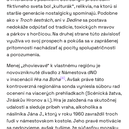
fiktívneho sveta bol „kulturák“, relikvia, na ktorú si
staršie generácie nostalgicky spomínajú. Podobne
ako v
Troch śestrách,
ani v
Dedine
sa postava
nedokáže odpútať od tradície, toxických mravov
a párkov s horčicou. Na druhej strane túto závislosť
využíva vo svoj prospech a pokúša sa v zaprášenej
prítomnosti nachádzať aj pocity spolupatričnosti
a porozumenia.
Menej „zhovievavé“ k vlastnému regiónu je
novovzniknuté divadlo z Námestova dNO
[4]
v inscenácii
Hra na Boha
.
Avšak práve táto
kontroverzná regionálna sonda vyniesla súboru rad
ocenení na viacerých prehliadkach (Scénická žatva,
Jiráskův Hronov a i.). Hra je založená na skutočnej
udalosti a sleduje príbeh vraha, alkoholika a
násilníka Jána J., ktorý v roku 1960 zavraždil troch
ľudí v námestovskom kostole. Jeho pravé motivácie
sa nedozvieme, avšak tušíme, že súčasťou mozaiky