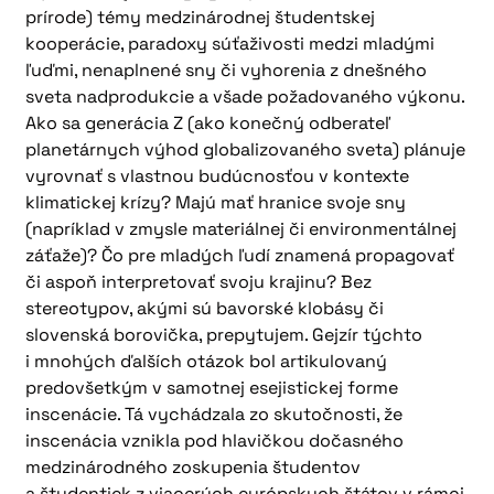
prírode) témy medzinárodnej študentskej
kooperácie, paradoxy súťaživosti medzi mladými
ľuďmi, nenaplnené sny či vyhorenia z dnešného
sveta nadprodukcie a všade požadovaného výkonu.
Ako sa generácia Z (ako konečný odberateľ
planetárnych výhod globalizovaného sveta) plánuje
vyrovnať s vlastnou budúcnosťou v kontexte
klimatickej krízy? Majú mať hranice svoje sny
(napríklad v zmysle materiálnej či environmentálnej
záťaže)? Čo pre mladých ľudí znamená propagovať
či aspoň interpretovať svoju krajinu? Bez
stereotypov, akými sú bavorské klobásy či
slovenská borovička, prepytujem. Gejzír týchto
i mnohých ďalších otázok bol artikulovaný
predovšetkým v samotnej esejistickej forme
inscenácie. Tá vychádzala zo skutočnosti, že
inscenácia vznikla pod hlavičkou dočasného
medzinárodného zoskupenia študentov
a študentiek z viacerých európskych štátov v rámci