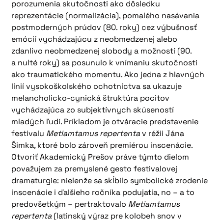
porozumenia skutočnosti ako dôsledku
reprezentácie (normalizácia), pomalého nasávania
postmoderných prúdov (80. roky) cez výbušnosť
emócií vychádzajúcu z neobmedzenej alebo
zdanlivo neobmedzenej slobody a možností (90.
a nulté roky) sa posunulo k vnímaniu skutočnosti
ako traumatického momentu. Ako jedna z hlavných
línií vysokoškolského ochotníctva sa ukazuje
melancholicko-cynická štruktúra pocitov
vychádzajúca zo subjektívnych skúseností
mladých ľudí. Príkladom je otváracie predstavenie
festivalu
Metiamtamus repertenta
v réžii Jána
Šimka
,
ktoré bolo zároveň premiérou inscenácie.
Otvoriť Akademický Prešov práve týmto dielom
považujem za premyslené gesto festivalovej
dramaturgie: nielenže sa skĺbilo symbolické zrodenie
inscenácie i ďalšieho ročníka podujatia, no – a to
predovšetkým – pertraktovalo
Metiamtamus
repertenta
(latinský výraz pre kolobeh snov v