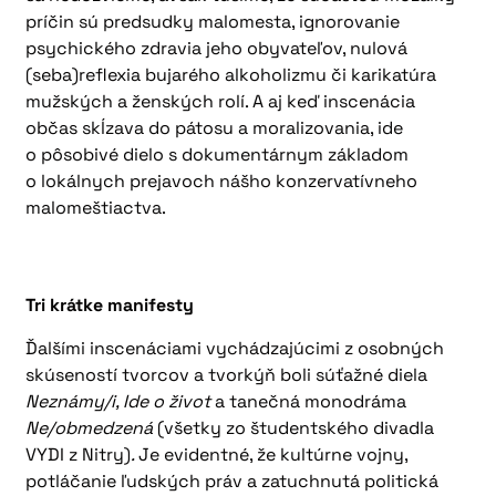
príčin sú predsudky malomesta, ignorovanie
psychického zdravia jeho obyvateľov, nulová
(seba)reflexia bujarého alkoholizmu či karikatúra
mužských a ženských rolí. A aj keď inscenácia
občas skĺzava do pátosu a moralizovania, ide
o pôsobivé dielo s dokumentárnym základom
o lokálnych prejavoch nášho konzervatívneho
malomeštiactva.
Tri krátke manifesty
Ďalšími inscenáciami vychádzajúcimi z osobných
skúseností tvorcov a tvorkýň boli súťažné diela
Neznámy/i, Ide o život
a tanečná monodráma
Ne/obmedzená
(všetky zo študentského divadla
VYDI z Nitry)
.
Je evidentné, že kultúrne vojny,
potláčanie ľudských práv a zatuchnutá politická