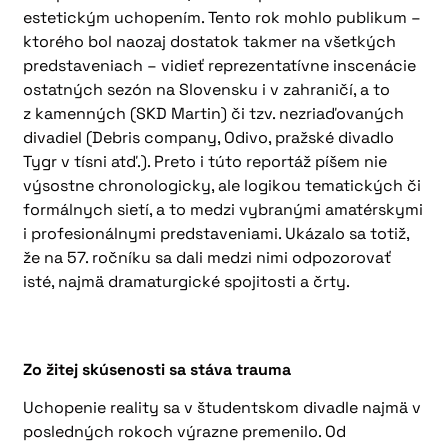
estetickým uchopením. Tento rok mohlo publikum –
ktorého bol naozaj dostatok takmer na všetkých
predstaveniach – vidieť reprezentatívne inscenácie
ostatných sezón na Slovensku i v zahraničí, a to
z kamenných (SKD Martin) či tzv. nezriaďovaných
divadiel (Debris company, Odivo, pražské divadlo
Tygr v tísni atď.). Preto i túto reportáž píšem nie
výsostne chronologicky, ale logikou tematických či
formálnych sietí, a to medzi vybranými amatérskymi
i profesionálnymi predstaveniami. Ukázalo sa totiž,
že na 57. ročníku sa dali medzi nimi odpozorovať
isté, najmä dramaturgické spojitosti a črty.
Zo žitej skúsenosti sa stáva trauma
Uchopenie reality sa v študentskom divadle najmä v
posledných rokoch výrazne premenilo. Od