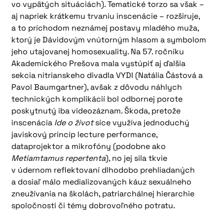
vo vypätých situáciách). Tematické torzo sa však –
aj napriek krátkemu trvaniu inscenácie – rozširuje,
a to príchodom neznámej postavy mladého muža,
ktorý je Dávidovým vnútorným hlasom a symbolom
jeho utajovanej homosexuality. Na 57. ročníku
Akademického Prešova mala vystúpiť aj ďalšia
sekcia nitrianskeho divadla VYDI (Natália Částová a
Pavol Baumgartner), avšak z dôvodu náhlych
technických komplikácií bol odbornej porote
poskytnutý iba videozáznam. Škoda, pretože
inscenácia
Ide o život
síce využíva jednoduchý
javiskový princíp lecture performance,
dataprojektor a mikrofóny (podobne ako
Metiamtamus repertenta
), no jej sila tkvie
v údernom reflektovaní dlhodobo prehliadaných
a dosiaľ málo medializovaných káuz sexuálneho
zneužívania na školách, patriarchálnej hierarchie
spoločnosti či témy dobrovoľného potratu.