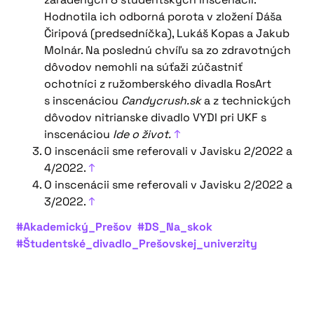
Hodnotila ich odborná porota v zložení Dáša
Čiripová (predsedníčka), Lukáš Kopas a Jakub
Molnár. Na poslednú chvíľu sa zo zdravotných
dôvodov nemohli na súťaži zúčastniť
ochotníci z ružomberského divadla RosArt
s inscenáciou
Candycrush.sk
a z technických
dôvodov nitrianske divadlo VYDI pri UKF s
inscenáciou
Ide o život.
↑
O inscenácii sme referovali v Javisku 2/2022 a
4/2022.
↑
O inscenácii sme referovali v Javisku 2/2022 a
3/2022.
↑
#Akademický_Prešov
#DS_Na_skok
#Študentské_divadlo_Prešovskej_univerzity