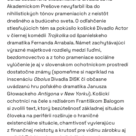
Akademickom Prešove nevyfarbil iba do
nihilistických tónov prameniacich z neistôt
dnešného a budúceho sveta. O odľahčenie
stiesňujúcich tém sa pokúsilo košické Divadlo Actor
v čiernej komédii
Trojkolka
od španielskeho
dramatika Fernanda Arrabala. Námet zachytávajúci
výrazné majetkové rozdiely medzi ľuďmi,
bezdomovectvo a z toho prameniace sociálne
vylúčenie je aj v slovenskom ochotníckom prostredí
dostatočne známy (spomeňme si napríklad na
inscenáciu
Obolus
Divadla DISK či občasne
uvádzanú hru poľského dramatika Janusza
Głowackeho
Antigona v New Yorku
). Košickí
ochotníci na čele s režisérom Františkom Balogom
si zvolili text, ktorý bezútešnosť základnej situácie
človeka na periférii rozširuje o hraničné
existenciálne situácie, chamtivosť vyvierajúcu
z finančnej neistoty a krutosť pre vidinu zárobku aj