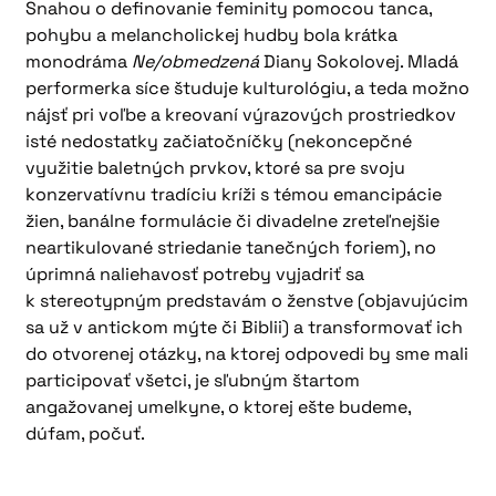
Snahou o definovanie feminity pomocou tanca,
pohybu a melancholickej hudby bola krátka
monodráma
Ne/obmedzená
Diany Sokolovej. Mladá
performerka síce študuje kulturológiu, a teda možno
nájsť pri voľbe a kreovaní výrazových prostriedkov
isté nedostatky začiatočníčky (nekoncepčné
využitie baletných prvkov, ktoré sa pre svoju
konzervatívnu tradíciu kríži s témou emancipácie
žien, banálne formulácie či divadelne zreteľnejšie
neartikulované striedanie tanečných foriem), no
úprimná naliehavosť potreby vyjadriť sa
k stereotypným predstavám o ženstve (objavujúcim
sa už v antickom mýte či Biblii) a transformovať ich
do otvorenej otázky, na ktorej odpovedi by sme mali
participovať všetci, je sľubným štartom
angažovanej umelkyne, o ktorej ešte budeme,
dúfam, počuť.