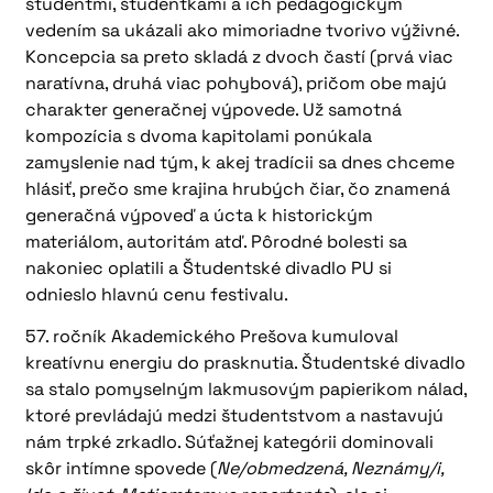
študentmi, študentkami a ich pedagogickým
vedením sa ukázali ako mimoriadne tvorivo výživné.
Koncepcia sa preto skladá z dvoch častí (prvá viac
naratívna, druhá viac pohybová), pričom obe majú
charakter generačnej výpovede. Už samotná
kompozícia s dvoma kapitolami ponúkala
zamyslenie nad tým, k akej tradícii sa dnes chceme
hlásiť, prečo sme krajina hrubých čiar, čo znamená
generačná výpoveď a úcta k historickým
materiálom, autoritám atď. Pôrodné bolesti sa
nakoniec oplatili a Študentské divadlo PU si
odnieslo hlavnú cenu festivalu.
57. ročník Akademického Prešova kumuloval
kreatívnu energiu do prasknutia. Študentské divadlo
sa stalo pomyselným lakmusovým papierikom nálad,
ktoré prevládajú medzi študentstvom a nastavujú
nám trpké zrkadlo. Súťažnej kategórii dominovali
skôr intímne spovede (
Ne/obmedzená, Neznámy/i,