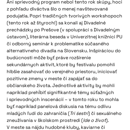
Ani sprievodný program nebol tento rok skúpy, hoci
z pohľadu diváctva šlo o menej navštevované
podujatia. Popri tradičných tvorivých workshopoch
(tento rok až štyroch!) sa konali aj Divadelné
prechádzky po Prešove (v spolupráci s Divadelným
ústavom), literárna beseda v Univerzitnej knižnici PU
či odborný seminár k problematike súčasného
alternatívneho divadla na Slovensku. Inšpiráciou do
budúcnosti môže byť práve rozšírenie
sekundárnych aktivít, ktoré by festivalu pomohli
hlbšie zasahovať do verejného priestoru, iniciovať
pozitívne zmeny v meste či zapájať sa do
občianskeho života. Jednotlivé aktivity by mohli
napríklad prehĺbiť signifikantné témy súťažných
i sprievodných inscenácií – v tomto roku to mohla
byť napríklad panelová diskusia na tému odlivu
mladých ľudí do zahraničia (
Tri śestri
) či sexuálneho
zneužívania v školskom prostredí (
Ide o život
).
V meste sa nájdu hudobné kluby, kaviarne či