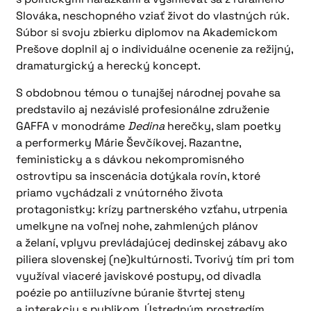
Slováka, neschopného vziať život do vlastných rúk.
Súbor si svoju zbierku diplomov na Akademickom
Prešove doplnil aj o individuálne ocenenie za režijný,
dramaturgický a herecký koncept.
S obdobnou témou o tunajšej národnej povahe sa
predstavilo aj nezávislé profesionálne združenie
GAFFA v monodráme
Dedina
herečky, slam poetky
a performerky Márie Ševčíkovej. Razantne,
feministicky a s dávkou nekompromisného
ostrovtipu sa inscenácia dotýkala rovín, ktoré
priamo vychádzali z vnútorného života
protagonistky: krízy partnerského vzťahu, utrpenia
umelkyne na voľnej nohe, zahmlených plánov
a želaní, vplyvu prevládajúcej dedinskej zábavy ako
piliera slovenskej (ne)kultúrnosti. Tvorivý tím pri tom
využíval viaceré javiskové postupy, od divadla
poézie po antiiluzívne búranie štvrtej steny
a interakciu s publikom. Ústredným prostredím