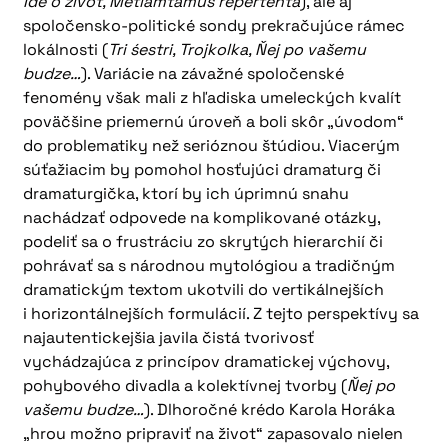
Ide o život, Metiamtamus repertenta
), ale aj
spoločensko-politické sondy prekračujúce rámec
lokálnosti (
Tri śestri, Trojkolka, Ňej po vašemu
budze…
). Variácie na závažné spoločenské
fenomény však mali z hľadiska umeleckých kvalít
poväčšine priemernú úroveň a boli skôr „úvodom“
do problematiky než serióznou štúdiou. Viacerým
súťažiacim by pomohol hosťujúci dramaturg či
dramaturgička, ktorí by ich úprimnú snahu
nachádzať odpovede na komplikované otázky,
podeliť sa o frustráciu zo skrytých hierarchií či
pohrávať sa s národnou mytológiou a tradičným
dramatickým textom ukotvili do vertikálnejších
i horizontálnejších formulácií. Z tejto perspektívy sa
najautentickejšia javila čistá tvorivosť
vychádzajúca z princípov dramatickej výchovy,
pohybového divadla a kolektívnej tvorby (
Ňej po
vašemu budze…
). Dlhoročné krédo Karola Horáka
„hrou možno pripraviť na život“ zapasovalo nielen