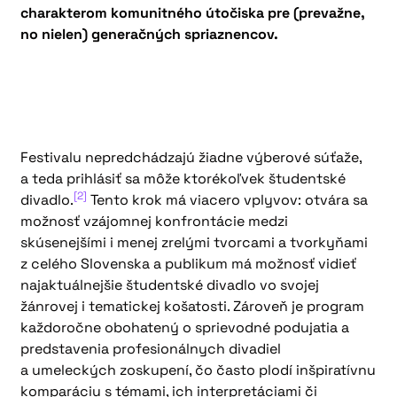
charakterom komunitného útočiska pre (prevažne,
no nielen) generačných spriaznencov.
Festivalu nepredchádzajú žiadne výberové súťaže,
a teda prihlásiť sa môže ktorékoľvek študentské
[2]
divadlo.
Tento krok má viacero vplyvov: otvára sa
možnosť vzájomnej konfrontácie medzi
skúsenejšími i menej zrelými tvorcami a tvorkyňami
z celého Slovenska a publikum má možnosť vidieť
najaktuálnejšie študentské divadlo vo svojej
žánrovej i tematickej košatosti. Zároveň je program
každoročne obohatený o sprievodné podujatia a
predstavenia profesionálnych divadiel
a umeleckých zoskupení, čo často plodí inšpiratívnu
komparáciu s témami, ich interpretáciami či