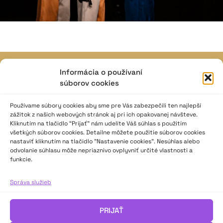
Informácia o používaní
JAVISKO
súborov cookies
ISSN: 2730-1257
e-mail: javisko.noc@nocka.sk
Používame súbory cookies aby sme pre Vás zabezpečili ten najlepší
zážitok z našich webových stránok aj pri ich opakovanej návšteve.
Kliknutím na tlačidlo “Prijať” nám udelíte Váš súhlas s použitím
Nám. SNP č. 12, 812 34 Bratislava 1
všetkých súborov cookies. Detailne môžete použitie súborov cookies
Slovenská republika
nastaviť kliknutím na tlačidlo "Nastavenie cookies". Nesúhlas alebo
odvolanie súhlasu môže nepriaznivo ovplyvniť určité vlastnosti a
funkcie.
2023–2025 ©
Národné osvetové centrum
Všetky práva vyhradené.
Správa služieb
Logofont by
Peter Biľak
.
PRIJAŤ