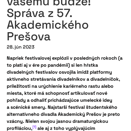
vašemu budze!
Správa z 57.
Akademického
Prešova
28. jún 2023
Napriek festivalovej explózii v posledných rokoch (a
to platí aj v ére po pandémii) si len hŕstka
divadelných festivalov osvojila imidž platformy
aktívneho stretávania divadelníkov a divadelníčok,
príležitosti na urýchlenie kariérneho rastu alebo
miesta, ktoré má schopnosť artikulovať nové
pohľady a odhaliť prichádzajúce umelecké idey
a scénické smery. Najstarší festival študentského
alternatívneho divadla Akademický Prešov je preto
vzácny. Nielen svojou jasnou dramaturgickou
[1]
profiláciou,
ale aj z toho vyplývajúcim