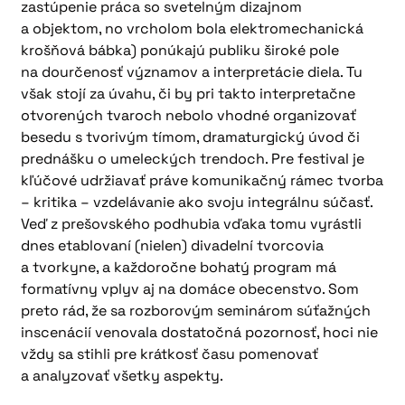
zastúpenie práca so svetelným dizajnom
a objektom, no vrcholom bola elektromechanická
krošňová bábka) ponúkajú publiku široké pole
na dourčenosť významov a interpretácie diela. Tu
však stojí za úvahu, či by pri takto interpretačne
otvorených tvaroch nebolo vhodné organizovať
besedu s tvorivým tímom, dramaturgický úvod či
prednášku o umeleckých trendoch. Pre festival je
kľúčové udržiavať práve komunikačný rámec tvorba
– kritika – vzdelávanie ako svoju integrálnu súčasť.
Veď z prešovského podhubia vďaka tomu vyrástli
dnes etablovaní (nielen) divadelní tvorcovia
a tvorkyne, a každoročne bohatý program má
formatívny vplyv aj na domáce obecenstvo. Som
preto rád, že sa rozborovým seminárom súťažných
inscenácií venovala dostatočná pozornosť, hoci nie
vždy sa stihli pre krátkosť času pomenovať
a analyzovať všetky aspekty.