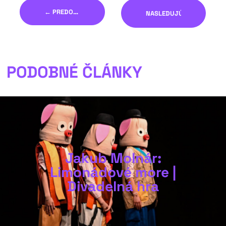
← PREDOŠLÝ
NASLEDUJÚCI →
PODOBNÉ ČLÁNKY
Jakub Molnár:
Limonádové more |
Divadelná hra