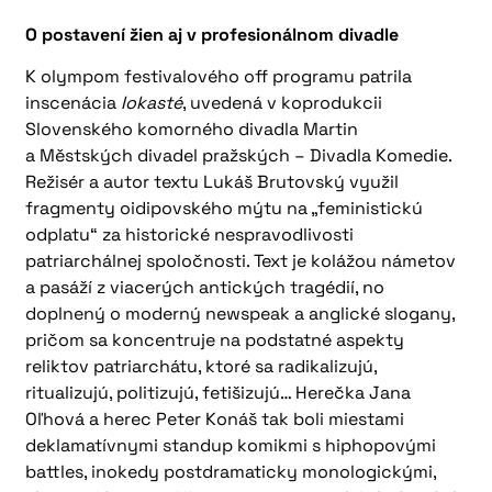
O postavení žien aj v profesionálnom divadle
K olympom festivalového off programu patrila
inscenácia
Iokasté
, uvedená v koprodukcii
Slovenského komorného divadla Martin
a Městských divadel pražských – Divadla Komedie.
Režisér a autor textu Lukáš Brutovský využil
fragmenty oidipovského mýtu na „feministickú
odplatu“ za historické nespravodlivosti
patriarchálnej spoločnosti. Text je kolážou námetov
a pasáží z viacerých antických tragédií, no
doplnený o moderný newspeak a anglické slogany,
pričom sa koncentruje na podstatné aspekty
reliktov patriarchátu, ktoré sa radikalizujú,
ritualizujú, politizujú, fetišizujú… Herečka Jana
Oľhová a herec Peter Konáš tak boli miestami
deklamatívnymi standup komikmi s hiphopovými
battles, inokedy postdramaticky monologickými,