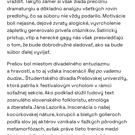
vraždiť. Takýto zámer si však žiada precíznu
dramaturgiu a dôkladnú analýzu všetkých rovín
predlohy, čo sa súboru nie vždy podarilo. Motivácie
boli nejasné, dejové zvraty alogické, vyvrcholenie
zápletky generovalo priveľa otáznikov. Satirický
prístup, vtip a herecké gagy nás však presviedčajú
o tom, že bude dobrodružné sledovať, ako sa bude
súbor ďalej vyvíjať.
Prešov bol miestom divadelného entuziazmu
a hravosti, a to aj vďaka inscenácii
Ňej po vašemu
budze…
Študentského divadla Prešovskej univerzity,
ktorá patrila k festivalovým vrcholom v rámci
súťažnej sekcie. Ako podklad slúžil ľudový text
zosnulého slovenského folkloristu, etnológa
a zberateľa Jána Lazoríka. Inscenácia o našej
kocúrkovskej náture, korupcii a bielych golieroch
podľa slov jej aktérov vznikala v ťažkých pôrodných
metamorfózach, avšak práve tieto trenice medzi