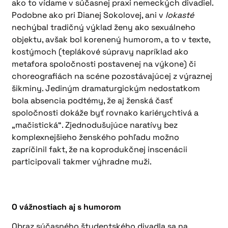
ako to vídame v súčasnej praxi nemeckých divadiel.
Podobne ako pri Dianej Sokolovej, ani v
Iokasté
nechýbal tradičný výklad ženy ako sexuálneho
objektu, avšak bol korenený humorom, a to v texte,
kostýmoch (teplákové súpravy napríklad ako
metafora spoločnosti postavenej na výkone) či
choreografiách na scéne pozostávajúcej z výraznej
šikminy. Jediným dramaturgickým nedostatkom
bola absencia podtémy, že aj ženská časť
spoločnosti dokáže byť rovnako kariérychtivá a
„mačistická“. Zjednodušujúce naratívy bez
komplexnejšieho ženského pohľadu možno
zapríčinil fakt, že na koprodukčnej inscenácii
participovali takmer výhradne muži.
O vážnostiach aj s humorom
Obraz súčasného študentského divadla sa na