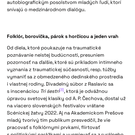
autobiografickým posolstvom mladých ľudí, ktorí
snívajú o medzinárodnom dialógu.
Folklór, borovička, párok s horčicou a jeden vrah
Od diela, ktoré poukazuje na traumatické
poznávanie neistej budúcnosti, presuniem
pozornosť na ďalšie, ktoré sú príkladom intímneho
vyznania z traumatickej súčasnosti, resp. túžby
vymaniť sa z obmedzeného dedinského prostredia
i vlastnej rodiny. Divadelný súbor z Raslavíc sa
[3]
s inscenáciou
Tri śestri
,
ktorá je odvážnou
úpravou svetovej klasiky od A. P. Čechova, dostal už
na viacero slovenských festivalov vrátane
Scénickej žatvy 2022. Aj na Akademickom Prešove
mladý tvorivý tím publikum presvedčil, že vie
pracovať s folklórnymi prvkami, flirtovať
s politickými narážkami a vysmievať sa z rurálneho