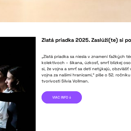
Zlatá priadka 2025. Zaslúži(te) si po
„Zlatá priadka sa niesla v znamení ťažkých t
kolektívoch – šikana, úzkosť, smrť blízkej os
si, že vojna a smrť sa detí netýkajú, obzvláš
vojna za našimi hranicami,“ píše o 52. ročník
tvorivosti Silvia Vollman.
VIAC INFO ↓