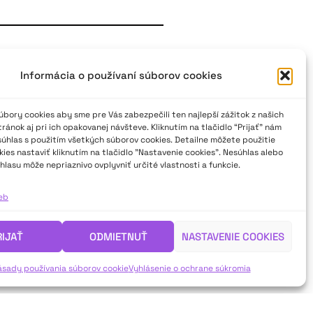
ou 2023
Informácia o používaní súborov cookies
ého divadla? V spleti foriem
e súčasné už vlastne aj tradičné?
bory cookies aby sme pre Vás zabezpečili ten najlepší zážitok z našich
Bude viac doku divadla, aby sme
ánok aj pri ich opakovanej návšteve. Kliknutím na tlačidlo “Prijať” nám
súhlas s použitím všetkých súborov cookies. Detailne môžete použitie
né divadlo? Čo treba uvoľňovať a
ies nastaviť kliknutím na tlačidlo "Nastavenie cookies". Nesúhlas alebo
hcú nové témy svoje vlastné, nové
hlasu môže nepriaznivo ovplyvniť určité vlastnosti a funkcie.
vlastne otvárajú nové možnosti
ieb
y 2023 Miriam Kičiňovej.
RIJAŤ
ODMIETNUŤ
NASTAVENIE COOKIES
ásady používania súborov cookie
Vyhlásenie o ochrane súkromia