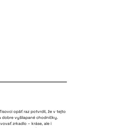
isovci opäť raz potvrdil, že v tejto
 a dobre vyšliapané chodníčky.
vovať zrkadlo – kráse, ale i