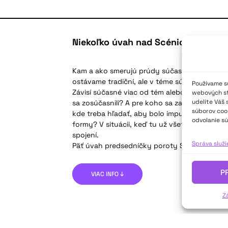
Niekoľko úvah nad Scénickou žatv
Kam a ako smerujú prúdy súčasného a tradičn
ostávame tradiční, ale v téme súčasní – nie j
Používame sú
Závisí súčasné viac od tém alebo od formy? 
webových str
udelíte Váš 
sa zosúčasnili? A pre koho sa zachová tradič
súborov cook
kde treba hľadať, aby bolo impulzov dosť? C
odvolanie sú
formy? V situácii, keď tu už všetko bolo, sa 
spojení.
Správa služ
Päť úvah predsedníčky poroty Scénickej žatv
P
VIAC INFO ↓
Z