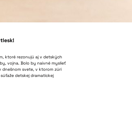
tlesk!
ém, ktoré rezonujú aj v detských
oby, vojna. Bolo by naivné myslieť
ť v dnešnom svete, v ktorom zúri
u súťaže detskej dramatickej