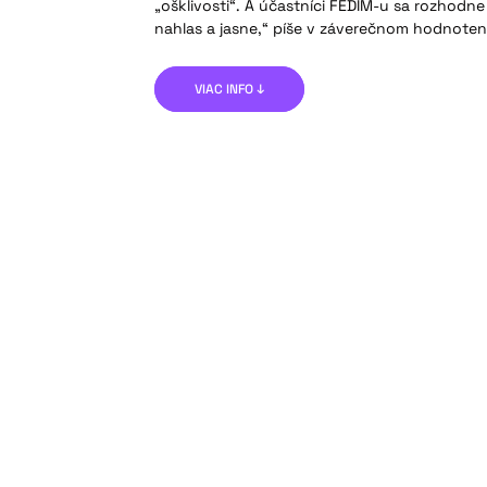
„ošklivosti“. A účastníci FEDIM-u sa rozhodn
nahlas a jasne,“ píše v záverečnom hodnoten
VIAC INFO ↓