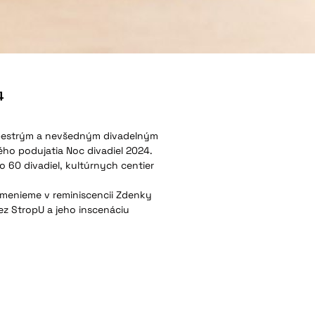
4
 pestrým a nevšedným divadelným
kého podujatia Noc divadiel 2024.
o 60 divadiel, kultúrnych centier
pomenieme v reminiscencii Zdenky
Bez StropU a jeho inscenáciu