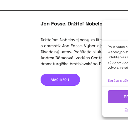
Jon Fosse. Držiteľ Nobelovej ceny z
Držiteľom Nobelovej ceny za literatúru za rok
a dramatik Jon Fosse. Výber z jeho dramatick
Používame sú
Divadelný ústav. Prečítajte si ukážku z jeho t
webových str
udelíte Váš 
Andrea Dömeová, vedúca Centra edičnej činn
súborov cook
dramaturgička bratislavského Divadla Astorka
odvolanie sú
VIAC INFO ↓
Správa služ
P
Z