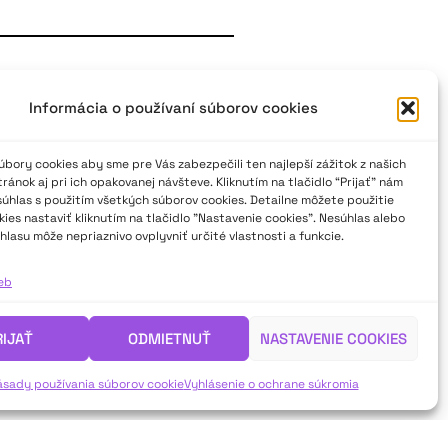
a literatúru 2023
Informácia o používaní súborov cookies
 2023 sa stal nórsky spisovateľ
ej tvorby vydal v slovenčine
bory cookies aby sme pre Vás zabezpečili ten najlepší zážitok z našich
vorby, ktorú pre Vás vybrala
ánok aj pri ich opakovanej návšteve. Kliknutím na tlačidlo “Prijať” nám
súhlas s použitím všetkých súborov cookies. Detailne môžete použitie
osti Divadelného ústavu a zároveň
ies nastaviť kliknutím na tlačidlo "Nastavenie cookies". Nesúhlas alebo
 Korzo ’90.
hlasu môže nepriaznivo ovplyvniť určité vlastnosti a funkcie.
ieb
RIJAŤ
ODMIETNUŤ
NASTAVENIE COOKIES
ásady používania súborov cookie
Vyhlásenie o ochrane súkromia