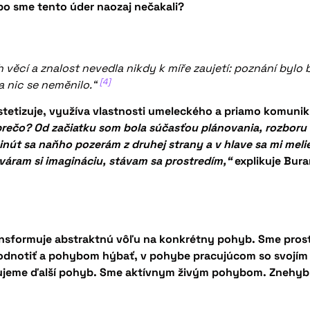
ebo sme tento úder naozaj nečakali?
věcí a znalost nevedla nikdy k míře zaujetí: poznání bylo b
[4]
a nic se neměnilo.“
tetizuje, využíva vlastnosti umeleckého a priamo komunik
rečo? Od začiatku som bola súčasťou plánovania, rozboru a d
inút sa naňho pozerám z druhej strany a v hlave sa mi meli
tváram si imagináciu, stávam sa prostredím,“
explikuje Bura
transformuje abstraktnú vôľu na konkrétny pohyb. Sme pro
yhodnotiť a pohybom hýbať, v pohybe pracujúcom so svojí
me ďalší pohyb. Sme aktívnym živým pohybom. Znehybnie