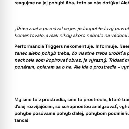
reagujme na jej pohyb! Aha, toto sa nás dotýka! Al
„Dříve znal a poznával se jen jednopohledový povrch 
komentovalo, avšak nikdy skoro nebralo na vědomí 
Performancia Triggers nekomentuje. Informuje. Nees
tanec alebo pohyb treba, čo vlastne treba urobiť a p
nechcela som kopírovať obraz, je výrazný. Tridsať m
ponáram, opieram sa o ne. Ale ide o prostredie – vy
My sme to z prostredia, sme to prostredie, ktoré 
ďalej rozvíjajúcim, so schopnosťou analyzovať, v
pohybe posúvame pohyb ďalej, pohybom podmieňuje
tanca!