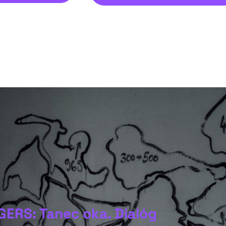
GERS: Tanec oka. Dialóg