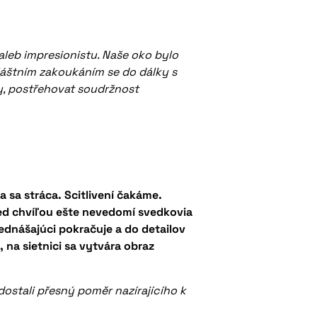
aleb impresionistu. Naše oko bylo
vláštním zakoukáním se do dálky s
, postřehovat soudržnost
 sa stráca. Scitlivení čakáme.
ed chvíľou ešte nevedomí svedkovia
ednášajúci pokračuje a do detailov
na sietnici sa vytvára obraz
stali přesný poměr nazírajícího k