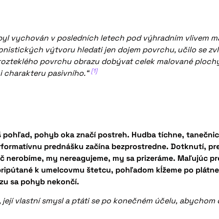
byl vychován v posledních letech pod výhradním
vlivem m
onistických výtvoru hledati jen dojem povrchu, učilo se z
rozteklého povrchu obrazu dobývat celek
malované plochy
[1]
i
charakteru pasivního.“
 pohľad, pohyb oka značí postreh. Hudba tíchne, tanečnica
formatívnu prednášku začína bezprostredne. Dotknutí, pr
ič nerobíme, my nereagujeme, my sa prizeráme. Maľujúc pr
ipútané k umelcovmu štetcu, pohľadom kĺžeme po plátne, 
zu sa pohyb nekončí.
 její vlastní smysl a ptáti se po konečném účelu,
abychom do