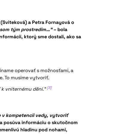
 (Sviteková) a Petra Fornayová o
o som tým prostredím…“
– bola
formácií, ktorý sme dostali, ako sa
číname operovať s možnosťami, a
e. To musíme vytvoriť.
[3]
 k vniternému dění.“
je v kompetencii vedy, vytvoriť
ia posúva informáciu o skutočnom
remenlivú hladinu pod nohami,