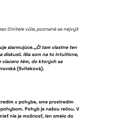
ez činitele vůle, poznané se nejvýš
uje alarmujúce.
„Či tam vlastne ten
iskusií. Išla som na to intuitívne,
e viacero tém, do ktorých sa
novská (Sviteková).
stredím v pohybe, sme prostredím
m pohybom. Pohyb je našou rečou. V
ť nie je možnosť, len smelo do