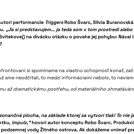
autori performancie
Triggers
Robo Švarc, Silvia Buranovská
tu.
„Ja si predstavujem… ja teda som v tom prostredí aleb
vitekovej) na divácku otázku o povahe jej pohybu: Nával in
?
nfrontovaní si spomíname na vlastnú schopnosť konať, za
 už sme neodčítali, to medzi informáciami nebolo, to neviem
ému až dramatickému postřehu, od materiálního
ohmatávání
zonančná plocha, na základe ktorej sa vytvorí tlak! To nie 
tku, impulz,“
hovorí autor konceptu Robo Švarc. Produkc
ite podzemnej vody Žitného ostrova. Ak dokážeme vnímať p