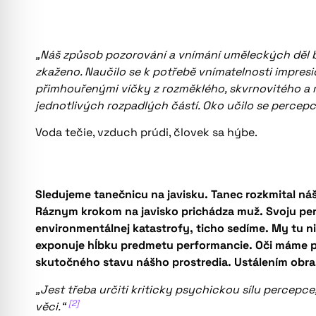
„Náš způsob pozorování a vnímání uměleckých děl 
zkaženo. Naučilo se k potřebě vnímatelnosti
impresi
přimhouřenými víčky z rozměklého, skvrnovitého a 
jednotlivých rozpadlých částí. Oko učilo se percepc
Voda tečie, vzduch prúdi, človek sa hýbe.
Sledujeme tanečnicu na javisku. Tanec rozkmital náš
Ráznym krokom na javisko prichádza muž. Svoju per
environmentálnej katastrofy, ticho sedíme. My tu n
exponuje hĺbku predmetu performancie. Oči máme pr
skutočného stavu nášho prostredia. Ustálením obra
„Jest třeba určiti kriticky psychickou sílu percepce,
[2]
věci.“