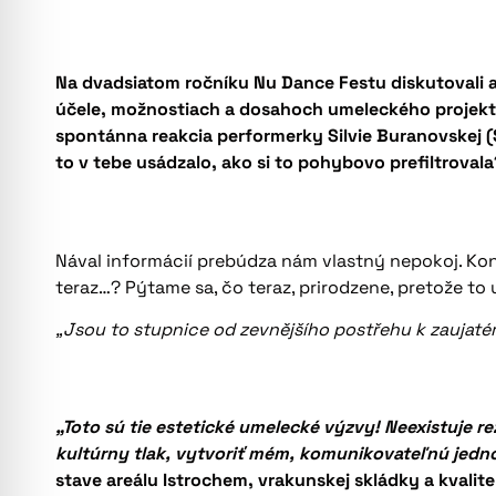
Na dvadsiatom ročníku Nu Dance Festu diskutovali 
účele, možnostiach a dosahoch umeleckého projek
spontánna reakcia performerky Silvie Buranovskej (S
to v tebe usádzalo, ako si to pohybovo prefiltrovala
Nával informácií prebúdza nám vlastný nepokoj. Ko
teraz…? Pýtame sa, čo teraz, prirodzene, pretože to
„Jsou to stupnice od zevnějšího postřehu k zaujat
„Toto sú tie estetické umelecké výzvy! Neexistuje re
kultúrny tlak, vytvoriť mém, komunikovateľnú jedno
stave areálu Istrochem, vrakunskej skládky a kval