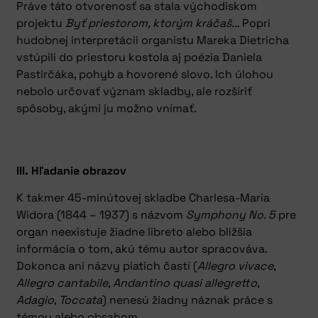
Práve táto otvorenosť sa stala východiskom
projektu
Byť priestorom, ktorým kráčaš..
. Popri
hudobnej interpretácii organistu Mareka Dietricha
vstúpili do priestoru kostola aj poézia Daniela
Pastirčáka, pohyb a hovorené slovo. Ich úlohou
nebolo určovať význam skladby, ale rozšíriť
spôsoby, akými ju možno vnímať.
III. Hľadanie obrazov
K takmer 45-minútovej skladbe Charlesa-Maria
Widora (1844 – 1937) s názvom
Symphony No. 5
pre
organ neexistuje žiadne libreto alebo bližšia
informácia o tom, akú tému autor spracováva.
Dokonca ani názvy piatich častí (
Allegro vivace
,
Allegro cantabile
,
Andantino quasi allegretto
,
Adagio
,
Toccata
) nenesú žiadny náznak práce s
témou alebo obsahom.