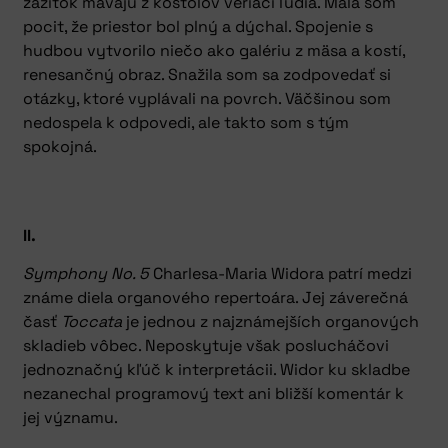
zážitok mávajú z kostolov veriaci ľudia. Mala som
pocit, že priestor bol plný a dýchal. Spojenie s
hudbou vytvorilo niečo ako galériu z mäsa a kostí,
renesančný obraz. Snažila som sa zodpovedať si
otázky, ktoré vyplávali na povrch. Väčšinou som
nedospela k odpovedi, ale takto som s tým
spokojná.
II.
Symphony No. 5
Charlesa-Maria Widora patrí medzi
známe diela organového repertoára. Jej záverečná
časť
Toccata
je jednou z najznámejších organových
skladieb vôbec. Neposkytuje však poslucháčovi
jednoznačný kľúč k interpretácii. Widor ku skladbe
nezanechal programový text ani bližší komentár k
jej významu.