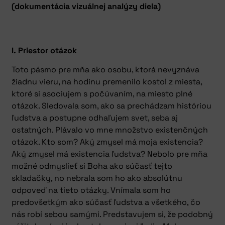
(dokumentácia vizuálnej analýzy diela)
I. Priestor otázok
Toto pásmo pre mňa ako osobu, ktorá nevyznáva
žiadnu vieru, na hodinu premenilo kostol z miesta,
ktoré si asociujem s počúvaním, na miesto plné
otázok. Sledovala som, ako sa prechádzam históriou
ľudstva a postupne odhaľujem svet, seba aj
ostatných. Plávalo vo mne množstvo existenčných
otázok. Kto som? Aký zmysel má moja existencia?
Aký zmysel má existencia ľudstva? Nebolo pre mňa
možné odmyslieť si Boha ako súčasť tejto
skladačky, no nebrala som ho ako absolútnu
odpoveď na tieto otázky. Vnímala som ho
predovšetkým ako súčasť ľudstva a všetkého, čo
nás robí sebou samými. Predstavujem si, že podobný