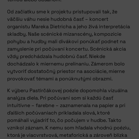
Od začiatku sme k projektu pristupovali tak, že
väčšiu váhu nesie hudobná časť – koncert
organistu Mareka Dietricha a jeho živá interpretácia
skladby. Naše scénické mizanscény, kompozície
pohybu a hudby mali divákovi ponúkať podnet na
zamyslenie pri počúvaní koncertu. Scénická akcia
vždy predchádzala hudobnú časť. Niekde
dochádzalo k miernemu prelínaniu. Zámerom bolo
vytvoriť dostatočný priestor na asociácie, mierne
provokovať témami a ponúknutými obrazmi.
K výberu Pastirčákovej poézie dopomohla vizuálna
analýza diela. Pri počúvaní som si každú časť
intuitívne – farebne – zaznamenala na papier a pri
ďalších počúvaniach prikladala slová, ktoré
pomáhali vyjadriť to, čo počujem v hudbe. Takto
vznikol záznam. K nemu som hľadala vhodnú poéziu,
ktorá je viacvrstvová, metaforická a zároveň blízka