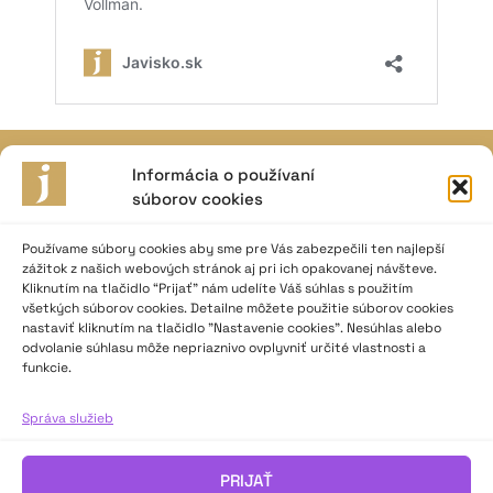
Informácia o používaní
JAVISKO
súborov cookies
ISSN: 2730-1257
e-mail: javisko.noc@nocka.sk
Používame súbory cookies aby sme pre Vás zabezpečili ten najlepší
zážitok z našich webových stránok aj pri ich opakovanej návšteve.
Kliknutím na tlačidlo “Prijať” nám udelíte Váš súhlas s použitím
Nám. SNP č. 12, 812 34 Bratislava 1
všetkých súborov cookies. Detailne môžete použitie súborov cookies
Slovenská republika
nastaviť kliknutím na tlačidlo "Nastavenie cookies". Nesúhlas alebo
odvolanie súhlasu môže nepriaznivo ovplyvniť určité vlastnosti a
funkcie.
2023–2025 ©
Národné osvetové centrum
Všetky práva vyhradené.
Správa služieb
Logofont by
Peter Biľak
.
PRIJAŤ