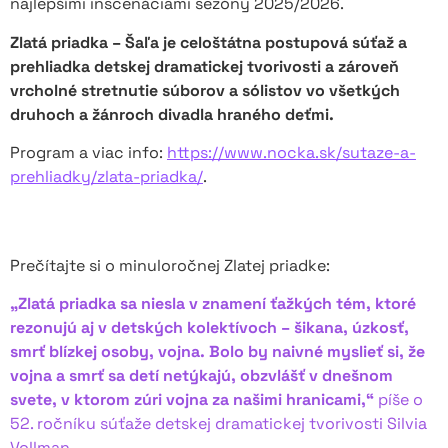
najlepšími inscenáciami sezóny 2025/2026.
Zlatá priadka – Šaľa je celoštátna postupová súťaž a
prehliadka detskej dramatickej tvorivosti a zároveň
vrcholné stretnutie súborov a sólistov vo všetkých
druhoch a žánroch divadla hraného deťmi.
Program a viac info:
https://www.nocka.sk/sutaze-a-
prehliadky/zlata-priadka/
.
Prečítajte si o minuloročnej Zlatej priadke:
„Zlatá priadka sa niesla v znamení ťažkých tém, ktoré
rezonujú aj v detských kolektívoch – šikana, úzkosť,
smrť blízkej osoby, vojna. Bolo by naivné myslieť si, že
vojna a smrť sa detí netýkajú, obzvlášť v dnešnom
svete, v ktorom zúri vojna za našimi hranicami,“
píše o
52. ročníku súťaže detskej dramatickej tvorivosti Silvia
Vollman.