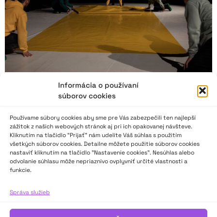
Informácia o používaní
súborov cookies
Používame súbory cookies aby sme pre Vás zabezpečili ten najlepší
zážitok z našich webových stránok aj pri ich opakovanej návšteve.
Vo Zvolene o legendách, súčasnom tanci
Kliknutím na tlačidlo “Prijať” nám udelíte Váš súhlas s použitím
i možných spoluprácach
všetkých súborov cookies. Detailne môžete použitie súborov cookies
nastaviť kliknutím na tlačidlo "Nastavenie cookies". Nesúhlas alebo
odvolanie súhlasu môže nepriaznivo ovplyvniť určité vlastnosti a
Zvolen nie je iba jedno z kľúčových historických a kultúrnych
funkcie.
centier Slovenska. Je to tiež mesto s vizuálnym smogom,
developerským apetítom, mastnou zapekankou či
Správa služieb
pestrofarebnou architektúrou slovenskej verzie neoliberalizmu
konca 90. rokov a zároveň mesto, kde klíčia drobné prevádzky