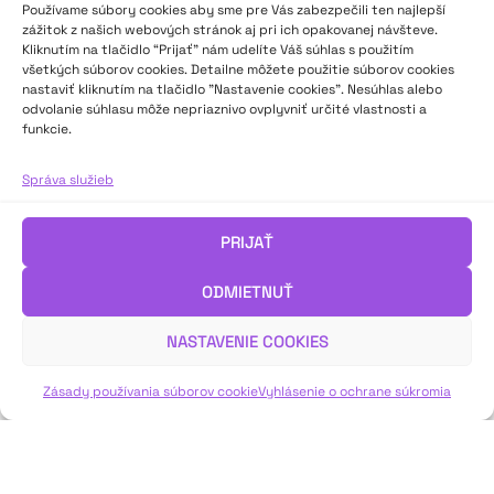
Používame súbory cookies aby sme pre Vás zabezpečili ten najlepší
zážitok z našich webových stránok aj pri ich opakovanej návšteve.
Kliknutím na tlačidlo “Prijať” nám udelíte Váš súhlas s použitím
všetkých súborov cookies. Detailne môžete použitie súborov cookies
nastaviť kliknutím na tlačidlo "Nastavenie cookies". Nesúhlas alebo
odvolanie súhlasu môže nepriaznivo ovplyvniť určité vlastnosti a
Divadlo & umelecký prednes 2024 II
funkcie.
Aký bol rok 2024 v neprofesionálnom divadle a umeleckom
Správa služieb
prednese? V druhej časti ankety odpovedajú lektori a lektorky,
porotcovia a porotkyne, odborníci a odborníčky na divadlo a
PRIJAŤ
umelecký prednes.
ODMIETNUŤ
VIAC INFO ↓
NASTAVENIE COOKIES
Zásady používania súborov cookie
Vyhlásenie o ochrane súkromia