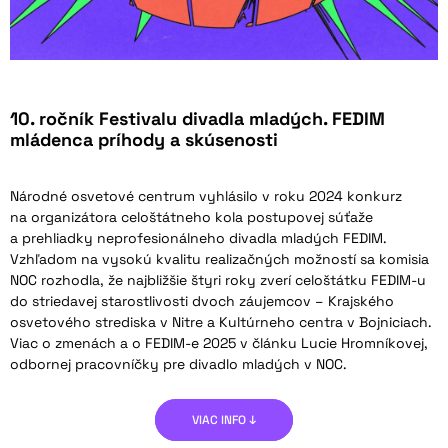
10. ročník Festivalu divadla mladých. FEDIM
mládenca príhody a skúsenosti
Národné osvetové centrum vyhlásilo v roku 2024 konkurz
na organizátora celoštátneho kola postupovej súťaže
a prehliadky neprofesionálneho divadla mladých FEDIM.
Vzhľadom na vysokú kvalitu realizačných možností sa komisia
NOC rozhodla, že najbližšie štyri roky zverí celoštátku FEDIM-u
do striedavej starostlivosti dvoch záujemcov – Krajského
osvetového strediska v Nitre a Kultúrneho centra v Bojniciach.
Viac o zmenách a o FEDIM-e 2025 v článku Lucie Hromníkovej,
odbornej pracovníčky pre divadlo mladých v NOC.
VIAC INFO ↓