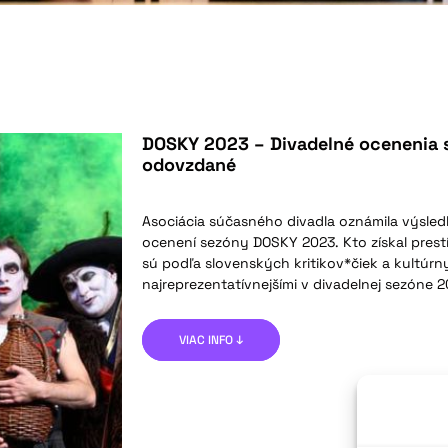
DOSKY 2023 – Divadelné ocenenia 
odovzdané
Asociácia súčasného divadla oznámila výsled
ocenení sezóny DOSKY 2023. Kto získal prest
sú podľa slovenských kritikov*čiek a kultúrn
najreprezentatívnejšími v divadelnej sezóne 
VIAC INFO ↓