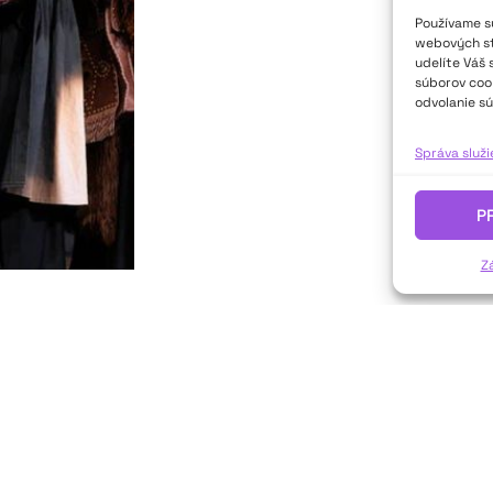
Používame sú
webových str
udelíte Váš 
súborov cook
odvolanie sú
Správa služ
P
Z