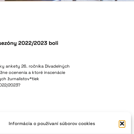
sezóny 2022/2023 boli
ky ankety 26. ročníka Divadelných
ížne ocenenia a ktoré inscenácie
ych žurnalistov*tiek
2022/2023?
Informácia o používaní súborov cookies