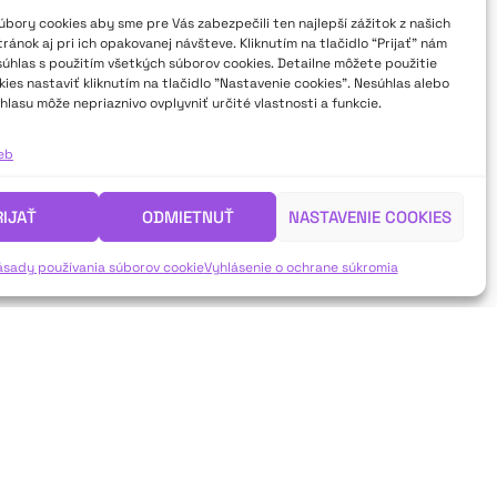
bory cookies aby sme pre Vás zabezpečili ten najlepší zážitok z našich
ánok aj pri ich opakovanej návšteve. Kliknutím na tlačidlo “Prijať” nám
súhlas s použitím všetkých súborov cookies. Detailne môžete použitie
ies nastaviť kliknutím na tlačidlo "Nastavenie cookies". Nesúhlas alebo
hlasu môže nepriaznivo ovplyvniť určité vlastnosti a funkcie.
ieb
RIJAŤ
ODMIETNUŤ
NASTAVENIE COOKIES
ásady používania súborov cookie
Vyhlásenie o ochrane súkromia