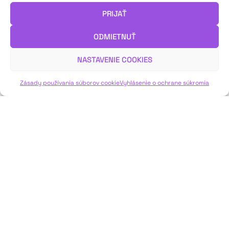
absolútne rozbitej chronológii čiže v paralelizme časových
PRIJAŤ
liniek, kde je podstatný vzťah prežívaných situácií v rozličných
historických časoch, ale v javiskovej prítomnosti stavaný
ODMIETNUŤ
súčasne.…
Dramatik Peter Pavlac uvažuje o kategórii času v kontexte
drám vychádzajúcich z dokumentárneho materiálu.
NASTAVENIE COOKIES
Zásady používania súborov cookie
Vyhlásenie o ochrane súkromia
VIAC INFO ↓
JAVISKO
ISSN: 2730-1257
e-mail: javisko.noc@nocka.sk