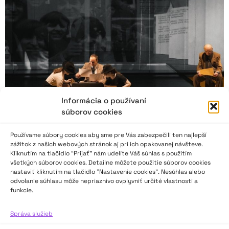
Informácia o používaní
súborov cookies
Používame súbory cookies aby sme pre Vás zabezpečili ten najlepší
Objektívny a subjektívny čas v drámach
zážitok z našich webových stránok aj pri ich opakovanej návšteve.
vychádzajúcich z dokumentárneho materiálu
Kliknutím na tlačidlo “Prijať” nám udelíte Váš súhlas s použitím
všetkých súborov cookies. Detailne môžete použitie súborov cookies
nastaviť kliknutím na tlačidlo "Nastavenie cookies". Nesúhlas alebo
„Odosobnenosť objektivity ako vedomé uväznenie v
odvolanie súhlasu môže nepriaznivo ovplyvniť určité vlastnosti a
nevyhnutnej chronológii nie je len témou, ale generuje
funkcie.
konkrétny autorský postup na hranici metódy a zároveň je
vnútorným princípom textu.
Správa služieb
Na druhej strane stojí hlboko subjektívny odraz času v