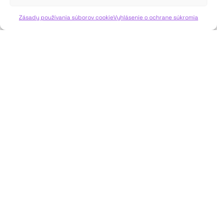
VIAC INFO ↓
Zásady používania súborov cookie
Vyhlásenie o ochrane súkromia
JAVISKO
ISSN: 2730-1257
e-mail: javisko.noc@nocka.sk
Nám. SNP č. 12, 812 34 Bratislava 1
Slovenská republika
2023–2025 ©
Národné osvetové centrum
Všetky práva vyhradené.
Logofont by
Peter Biľak
.