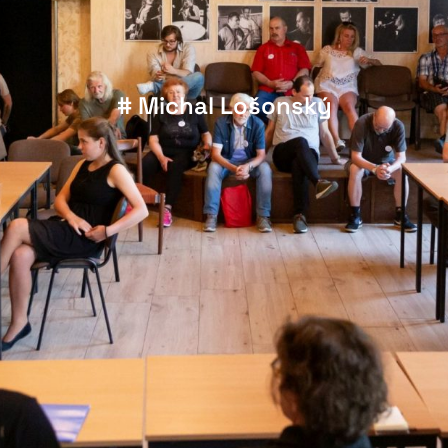
# Michal Lošonský