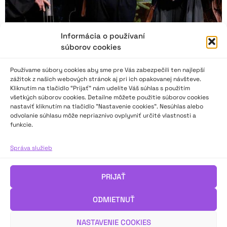
Informácia o používaní
súborov cookies
Používame súbory cookies aby sme pre Vás zabezpečili ten najlepší
zážitok z našich webových stránok aj pri ich opakovanej návšteve.
Kliknutím na tlačidlo “Prijať” nám udelíte Váš súhlas s použitím
všetkých súborov cookies. Detailne môžete použitie súborov cookies
nastaviť kliknutím na tlačidlo "Nastavenie cookies". Nesúhlas alebo
odvolanie súhlasu môže nepriaznivo ovplyvniť určité vlastnosti a
DOSKY 2023 – Divadelné ocenenia sezóny
funkcie.
2022/2023 boli odovzdané
Správa služieb
Asociácia súčasného divadla oznámila výsledky ankety 26.
ročníka Divadelných ocenení sezóny DOSKY 2023. Kto získal
PRIJAŤ
prestížne ocenenia a ktoré inscenácie sú podľa slovenských
kritikov*čiek a kultúrnych žurnalistov*tiek
ODMIETNUŤ
najreprezentatívnejšími v divadelnej sezóne 2022/2023?
NASTAVENIE COOKIES